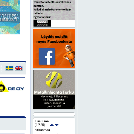
Lue lisää
(
1
/825)
pirkanmaa