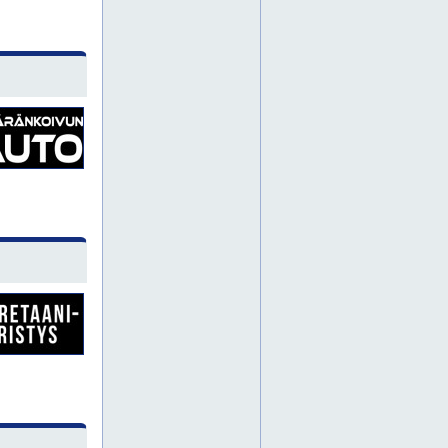
konepaja
pori
tuusula
lappeenranta
mikkeli
koneistus
hämeenlinna
kangasala
lempäälä
valkeakoski
etelä-pohjanmaa
rovaniemi
vaasa
hyvinkää
kirkkonummi
raasepori
rauma
kanta-häme
hitsaus
pohjois-savo
savonlinna
jyrsintä
liittimet
putkia
pohjois-pohjanmaa
seinäjoki
kauniainen
lohja
loviisa
pääkaupunkiseutu