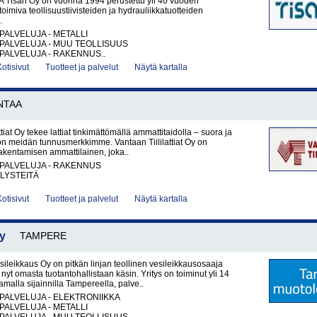
Tisan Oy on vuonna 1994 perustettu yli 40 vuoden
oimiva teollisuustiivisteiden ja hydrauliikkatuotteiden
.
PALVELUJA - METALLI
PALVELUJA - MUU TEOLLISUUS
PALVELUJA - RAKENNUS..
Kotisivut
Tuotteet ja palvelut
Näytä kartalla
NTAA
ttiat Oy tekee lattiat tinkimättömällä ammattitaidolla – suora ja
 on meidän tunnusmerkkimme. Vantaan Tiililattiat Oy on
rakentamisen ammattilainen, joka..
PALVELUJA - RAKENNUS
LYSTEITÄ
Kotisivut
Tuotteet ja palvelut
Näytä kartalla
y
TAMPERE
leikkaus Oy on pitkän linjan teollinen vesileikkausosaaja
nyt omasta tuotantohallistaan käsin. Yritys on toiminut yli 14
malla sijainnilla Tampereella, palve..
PALVELUJA - ELEKTRONIIKKA
PALVELUJA - METALLI