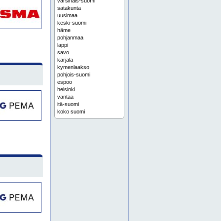
varsinais-suomi
satakunta
uusimaa
keski-suomi
häme
pohjanmaa
lappi
savo
karjala
kymenlaakso
pohjois-suomi
espoo
helsinki
vantaa
itä-suomi
koko suomi
etelä-suomi
tampere
turku
länsi-suomi
kuopio
päijät-häme
jyväskylä
oulu
lounais-suomi
suomi
lahti
järvenpää
kerava
porvoo