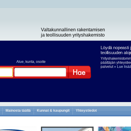
Valtakunnallinen rakentamisen
ja teollisuuden yrityshakemisto
Löydä nopeasti 
teollisuuden aloj
Yrityshakemistomme
Alue
, kunta, osoite
päättäjän yhteystie
palvelut
» Lue lisä
Hae
Mainosta täällä
Kunnat & kaupungit
Yhteystiedot