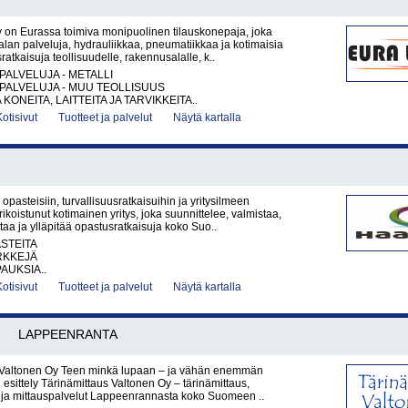
 on Eurassa toimiva monipuolinen tilauskonepaja, joka
ialan palveluja, hydrauliikkaa, pneumatiikkaa ja kotimaisia
ratkaisuja teollisuudelle, rakennusalalle, k..
PALVELUJA - METALLI
PALVELUJA - MUU TEOLLISUUS
KONEITA, LAITTEITA JA TARVIKKEITA..
Kotisivut
Tuotteet ja palvelut
Näytä kartalla
opasteisiin, turvallisuusratkaisuihin ja yritysilmeen
ikoistunut kotimainen yritys, joka suunnittelee, valmistaa,
ntaa ja ylläpitää opastusratkaisuja koko Suo..
ASTEITA
RKKEJÄ
AUKSIA..
Kotisivut
Tuotteet ja palvelut
Näytä kartalla
LAPPEENRANTA
 Valtonen Oy Teen minkä lupaan – ja vähän enemmän
 esittely Tärinämittaus Valtonen Oy – tärinämittaus,
a ja mittauspalvelut Lappeenrannasta koko Suomeen ..