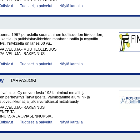
PALVELUJA - MUU TEOLLISUUS..
Kotisivut
Tuotteet ja palvelut
Näytä kartalla
uonna 1967 perustettu suomalainen teollisuuden tiivisteiden,
ä kattila- ja putkistotarvikkeiden maahantuontiin ja myyntiin
itys. Yrityksellä on lähes 60 vu..
PALVELUJA - MUU TEOLLISUUS
PALVELUJA - RAKENNUS
Kotisivut
Tuotteet ja palvelut
Näytä kartalla
Oy
TARVASJOKI
ivalmiste Oy on vuodesta 1984 toiminut metalli- ja
en perheyritys Tarvasjoelta. Valmistamme alumiini- ja
t ovet, ikkunat ja julkisivuratkaisut mittatilausty..
PALVELUJA - RAKENNUS
ENTEITA
NUKSIA JA OVIASENNUKSIA..
Kotisivut
Tuotteet ja palvelut
Näytä kartalla