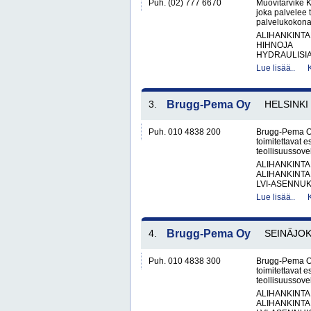
Puh. (02) 777 6670
Muovitarvike 
joka palvelee t
palvelukokonai
ALIHANKINTA
HIHNOJA
HYDRAULISIA 
Lue lisää..
3.
Brugg-Pema Oy
HELSINKI
Puh. 010 4838 200
Brugg-Pema Oy 
toimitettavat e
teollisuussovel
ALIHANKINTA
ALIHANKINTA
LVI-ASENNUKS
Lue lisää..
4.
Brugg-Pema Oy
SEINÄJOK
Puh. 010 4838 300
Brugg-Pema Oy 
toimitettavat e
teollisuussovel
ALIHANKINTA
ALIHANKINTA