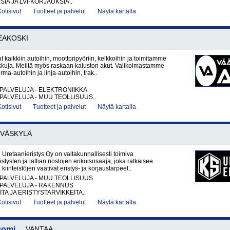
IA JA LVI-KORJAUKSIA..
Kotisivut
Tuotteet ja palvelut
Näytä kartalla
EAKOSKI
t kaikkiin autoihin, moottoripyöriin, kelkkoihin ja toimitamme
kkuja. Meiltä myös raskaan kaluston akut. Valikoimastamme
rma-autoihin ja linja-autoihin, trak..
PALVELUJA - ELEKTRONIIKKA
PALVELUJA - MUU TEOLLISUUS..
Kotisivut
Tuotteet ja palvelut
Näytä kartalla
YVÄSKYLÄ
retaanieristys Oy on valtakunnallisesti toimiva
stysten ja lattian nostojen erikoisosaaja, joka ratkaisee
 kiinteistöjen vaativat eristys- ja korjaustarpeet..
PALVELUJA - MUU TEOLLISUUS
PALVELUJA - RAKENNUS
TA JA ERISTYSTARVIKKEITA..
Kotisivut
Tuotteet ja palvelut
Näytä kartalla
uomi
VANTAA