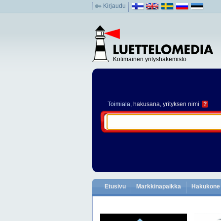
Kirjaudu
Kotimainen yrityshakemisto
Toimiala
, hakusana, yrityksen nimi
?
Etusivu
Markkinapaikka
Hakukone