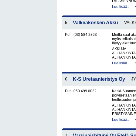
LVI-ASENNUKS
Lue lisää..
5.
Valkeakosken Akku
VALK
Puh. (03) 584 2863
Meiltä saat aku
myös erikoisa
löytyy akut kuo
AKKUJA
ALIHANKINTA
ALIHANKINTA
Lue lisää..
6.
K-S Uretaanieristys Oy
J
Puh. 050 499 0032
Keski-Suomen U
polyuretaanieri
teollisuuden ja
ALIHANKINTA
ALIHANKINTA
ERISTYSAINEI
Lue lisää..
7.
Varsinaisbitumi Oy Etelä-S