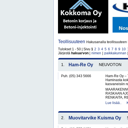
Teollisuuteen
Hakusanalla teollisuuteen 
Tulokset 1 - 50 | Sivu
1
2
3
4
5
6
7
8
9
10
Järjestä
hakuarvon
|
nimen
|
paikkakunnan
1.
Ham-Re Oy
NEUVOTON
Puh. (05) 343 5666
Ham-Re Oy – Tr
Haminasta kok
kasvaneisiin 
MAARAKENNUS
RASKAAN AJ
RENKAITA, R
Lue lisää..
2.
Muovitarvike Kuisma Oy