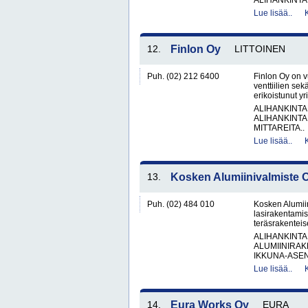
ALIHANKINTA
Lue lisää..
12.
Finlon Oy
LITTOINEN
Puh. (02) 212 6400
Finlon Oy on v
venttiilien sek
erikoistunut yr
ALIHANKINTA
ALIHANKINTA
MITTAREITA..
Lue lisää..
13.
Kosken Alumiinivalmiste 
Puh. (02) 484 010
Kosken Alumiin
lasirakentamis
teräsrakenteise
ALIHANKINTA
ALUMIINIRAK
IKKUNA-ASEN
Lue lisää..
14.
Eura Works Oy
EURA