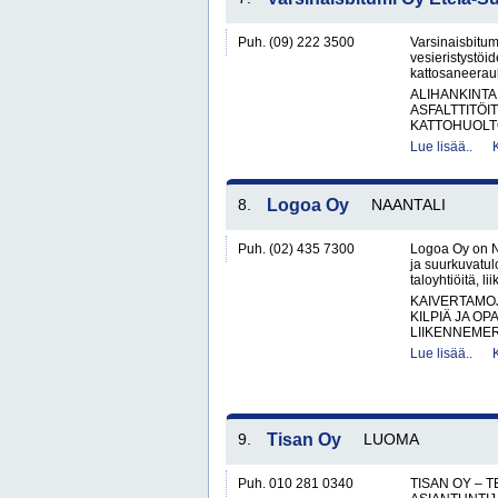
Puh. (09) 222 3500
Varsinaisbitum
vesieristystöi
kattosaneerauks
ALIHANKINTA
ASFALTTITÖI
KATTOHUOLT
Lue lisää..
8.
Logoa Oy
NAANTALI
Puh. (02) 435 7300
Logoa Oy on Na
ja suurkuvatulo
taloyhtiöitä, l
KAIVERTAMO
KILPIÄ JA OP
LIIKENNEMER
Lue lisää..
9.
Tisan Oy
LUOMA
Puh. 010 281 0340
TISAN OY – 