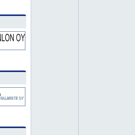
ikkunateippaus
irtokirjain
juliste
julisteet
kilpi
kilvet
kyltit
kylttejä
kyltti
liikennemerkit
liikennemerkki
nimikilpi
nimikilvet
ohjauspaneeli
ohjauspaneelit
opaste
opasteet
opasteita
tarra
tarrat
turvaopaste
turvaopasteet
ulko-opaste
ulko-opasteet
varoituskilpi
varoituskilvet
tiivisteet
vihti
muotoonleikkaus
liukuovet