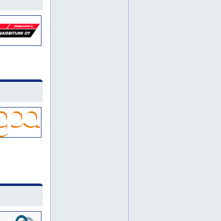
sipoo
siuntio
irtokirjaimet
nokia
ylöjärvi
kaarina
metallirakenteet
alihankintakonepaja
hitsaustyöt
koneistukset
konepajapalvelut
etelä-karjala
etelä-savo
hamina
imatra
joensuu
kotka
kouvola
teollisuuden sähkötyöt
teollisuusautomaatio
sorvaus
riihimäki
teollisuuden kunnossapito
akselitiivisteet
cnc-jyrsintä
harjat
hydrauliikkakomponentit
jätesäkit
kiinnitystarvikkeet
levyleikkaus