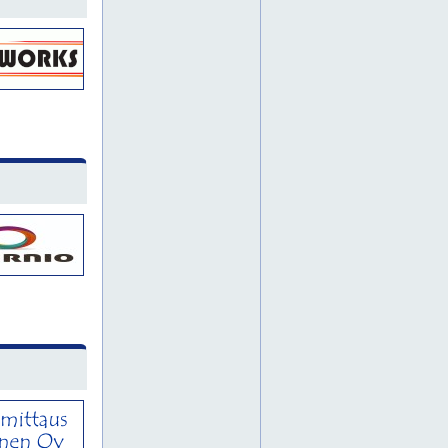
palo-ovet
terästuotteet
harjavalta
hitsatut rakenteet
hitsaustyö
kokoonpano
konepajapalvelu
konepajatyö
konepajatyöt
metallin alihankintaa
metallin sahaus
metallirakenne
pintakäsittely
teräsrakenteet
tilauskonepaja
heinola
pohjois-karjala
automaatiokomponentit
automaatiosuunnittelu
teollisuuden sähköasennukset
teollisuuden sähköasennus
teollisuuden sähkösuunnittelu
teollisuuden sähköurakointi
teollisuussähköasennukset
teollisuussähköasennus
teollisuussähköistys
automaatio
jyrsintää
metallin koneistus
poraus