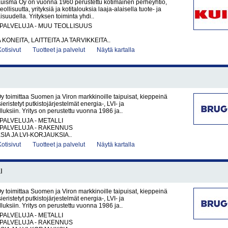
Kuisma Oy on vuonna 1960 perustettu kotimainen perheyhtiö,
eollisuutta, yrityksiä ja kotitalouksia laaja-alaisella tuote- ja
suudella. Yrityksen toiminta yhdi..
PALVELUJA - MUU TEOLLISUUS
KONEITA, LAITTEITA JA TARVIKKEITA..
Kotisivut
Tuotteet ja palvelut
Näytä kartalla
toimittaa Suomen ja Viron markkinoille taipuisat, kieppeinä
sieristetyt putkistojärjestelmät energia-, LVI- ja
luksiin. Yritys on perustettu vuonna 1986 ja..
PALVELUJA - METALLI
PALVELUJA - RAKENNUS
IA JA LVI-KORJAUKSIA..
Kotisivut
Tuotteet ja palvelut
Näytä kartalla
I
toimittaa Suomen ja Viron markkinoille taipuisat, kieppeinä
sieristetyt putkistojärjestelmät energia-, LVI- ja
luksiin. Yritys on perustettu vuonna 1986 ja..
PALVELUJA - METALLI
PALVELUJA - RAKENNUS