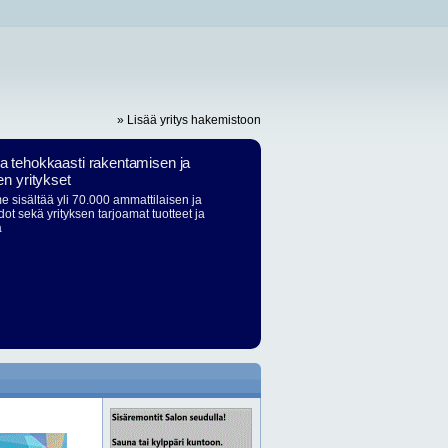
» Lisää yritys hakemistoon
ja tehokkaasti rakentamisen ja
en yritykset
 sisältää yli 70.000 ammattilaisen ja
dot sekä yrityksen tarjoamat tuotteet ja
ä