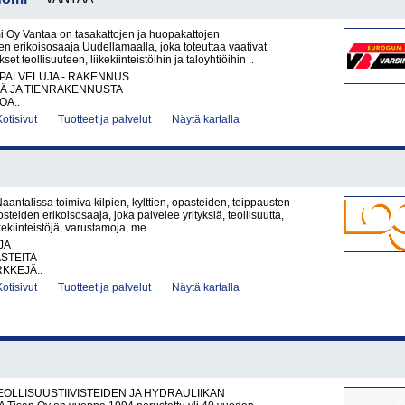
i Oy Vantaa on tasakattojen ja huopakattojen
den erikoisosaaja Uudellamaalla, joka toteuttaa vaativat
et teollisuuteen, liikekiinteistöihin ja taloyhtiöihin ..
PALVELUJA - RAKENNUS
TÄ JA TIENRAKENNUSTA
OA..
Kotisivut
Tuotteet ja palvelut
Näytä kartalla
antalissa toimiva kilpien, kylttien, opasteiden, teippausten
steiden erikoisosaaja, joka palvelee yrityksiä, teollisuutta,
iikekiinteistöjä, varustamoja, me..
JA
ASTEITA
KKEJÄ..
Kotisivut
Tuotteet ja palvelut
Näytä kartalla
TEOLLISUUSTIIVISTEIDEN JA HYDRAULIIKAN