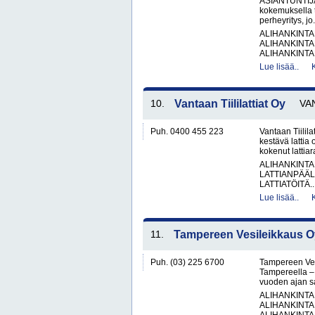
ASIANTUNTIJA 
kokemuksella t
perheyritys, jo.
ALIHANKINTA
ALIHANKINTA
ALIHANKINTA
Lue lisää..
10.
Vantaan Tiililattiat Oy
VA
Puh. 0400 455 223
Vantaan Tiilila
kestävä lattia
kokenut lattia
ALIHANKINTA
LATTIANPÄÄL
LATTIATÖITÄ..
Lue lisää..
11.
Tampereen Vesileikkaus O
Puh. (03) 225 6700
Tampereen Vesi
Tampereella – 
vuoden ajan sa
ALIHANKINTA
ALIHANKINTA