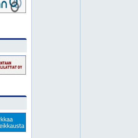
roskapussit
suojakalvot
teollisuuden alihankinta
teollisuustarvikkeet
venttiilit
vesileikkaus
vesileikkausta
voiteluaineet
wc-paperit
lvi-tarvikkeet
painelaitteet
putket
putki
putkisto
putkistot
rakennustarvikkeet
teollisuusputkistot
keski-pohjanmaa
kokkola
asennus
inkoo
karkkila
nurmijärvi
aluekartat
aluekartta
autoteippaukset
autoteippaus
banderolli
banderollit
ikkunateippaukset