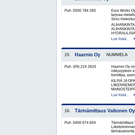
Puh. 0500 784 260
Eura Works Oy
tarjoaa metall
Siroc-hiekoitus
ALIHANKINTA
ALIHANKINTA
HYDRAULISIA 
Lue lisää..
15.
Haarnio Oy
NUMMELA
Puh. (09) 224 2820
Haarnio Oy on 
näkyvyyteen er
toimittaa, ase
KILPIÄ JA OP
LIIKENNEME
MAINOSTEIPP
Lue lisää..
16.
Tärinämittaus Valtonen Oy
Puh. 0400 674 604
Tärinämittaus
Liiketoiminnan
tärinävalvont