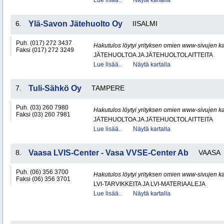
Lue lisää..
Näytä kartalla
6.
Ylä-Savon Jätehuolto Oy
IISALMI
Puh. (017) 272 3437
Hakutulos löytyi yrityksen omien www-sivujen ka
Faksi (017) 272 3249
JÄTEHUOLTOA JA JÄTEHUOLTOLAITTEITA
Lue lisää..
Näytä kartalla
7.
Tuli-Sähkö Oy
TAMPERE
Puh. (03) 260 7980
Hakutulos löytyi yrityksen omien www-sivujen ka
Faksi (03) 260 7981
JÄTEHUOLTOA JA JÄTEHUOLTOLAITTEITA
Lue lisää..
Näytä kartalla
8.
Vaasa LVIS-Center - Vasa VVSE-Center Ab
VAASA
Puh. (06) 356 3700
Hakutulos löytyi yrityksen omien www-sivujen ka
Faksi (06) 356 3701
LVI-TARVIKKEITA JA LVI-MATERIAALEJA
Lue lisää..
Näytä kartalla