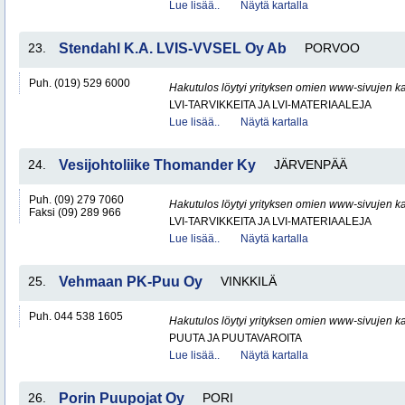
Lue lisää..
Näytä kartalla
23.
Stendahl K.A. LVIS-VVSEL Oy Ab
PORVOO
Puh. (019) 529 6000
Hakutulos löytyi yrityksen omien www-sivujen ka
LVI-TARVIKKEITA JA LVI-MATERIAALEJA
Lue lisää..
Näytä kartalla
24.
Vesijohtoliike Thomander Ky
JÄRVENPÄÄ
Puh. (09) 279 7060
Hakutulos löytyi yrityksen omien www-sivujen ka
Faksi (09) 289 966
LVI-TARVIKKEITA JA LVI-MATERIAALEJA
Lue lisää..
Näytä kartalla
25.
Vehmaan PK-Puu Oy
VINKKILÄ
Puh. 044 538 1605
Hakutulos löytyi yrityksen omien www-sivujen ka
PUUTA JA PUUTAVAROITA
Lue lisää..
Näytä kartalla
26.
Porin Puupojat Oy
PORI