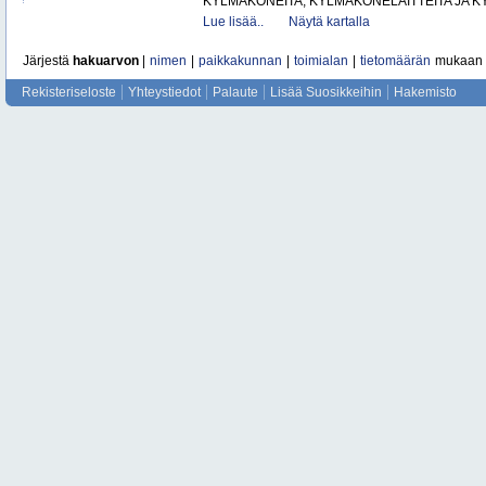
KYLMÄKONEITA, KYLMÄKONELAITTEITA JA
Lue lisää..
Näytä kartalla
Järjestä
hakuarvon
|
nimen
|
paikkakunnan
|
toimialan
|
tietomäärän
mukaan
Rekisteriseloste
Yhteystiedot
Palaute
Lisää Suosikkeihin
Hakemisto