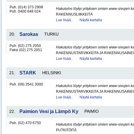
Puh. (014) 373 2908
Hakutulos löytyi yrityksen omien www-sivujen ka
Puh. 0400 648 024
RAKENNUSLIIKKEITÄ
Lue lisää..
Näytä kartalla
20.
Sarokas
TURKU
Puh. (02) 275 2050
Hakutulos löytyi yrityksen omien www-sivujen ka
Faksi (02) 275 2051
RAKENNUSTARVIKKEITA JA RAKENNUSAINEI
Lue lisää..
Näytä kartalla
21.
STARK
HELSINKI
Puh. (09) 3541 3000
Hakutulos löytyi yrityksen omien www-sivujen ka
RAKENNUSTARVIKKEITA JA RAKENNUSAINEI
Lue lisää..
Näytä kartalla
22.
Paimion Vesi ja Lämpö Ky
PAIMIO
Puh. (02) 470 6750
Hakutulos löytyi yrityksen omien www-sivujen ka
PUTKITÖITÄ