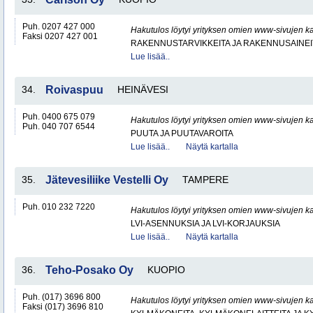
Puh. 0207 427 000
Hakutulos löytyi yrityksen omien www-sivujen ka
Faksi 0207 427 001
RAKENNUSTARVIKKEITA JA RAKENNUSAINEI
Lue lisää..
34.
Roivaspuu
HEINÄVESI
Puh. 0400 675 079
Hakutulos löytyi yrityksen omien www-sivujen ka
Puh. 040 707 6544
PUUTA JA PUUTAVAROITA
Lue lisää..
Näytä kartalla
35.
Jätevesiliike Vestelli Oy
TAMPERE
Puh. 010 232 7220
Hakutulos löytyi yrityksen omien www-sivujen ka
LVI-ASENNUKSIA JA LVI-KORJAUKSIA
Lue lisää..
Näytä kartalla
36.
Teho-Posako Oy
KUOPIO
Puh. (017) 3696 800
Hakutulos löytyi yrityksen omien www-sivujen ka
Faksi (017) 3696 810