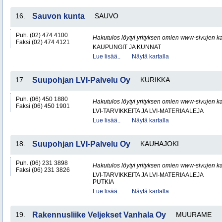
16.
Sauvon kunta
SAUVO
Puh. (02) 474 4100
Hakutulos löytyi yrityksen omien www-sivujen ka
Faksi (02) 474 4121
KAUPUNGIT JA KUNNAT
Lue lisää..
Näytä kartalla
17.
Suupohjan LVI-Palvelu Oy
KURIKKA
Puh. (06) 450 1880
Hakutulos löytyi yrityksen omien www-sivujen ka
Faksi (06) 450 1901
LVI-TARVIKKEITA JA LVI-MATERIAALEJA
Lue lisää..
Näytä kartalla
18.
Suupohjan LVI-Palvelu Oy
KAUHAJOKI
Puh. (06) 231 3898
Hakutulos löytyi yrityksen omien www-sivujen ka
Faksi (06) 231 3826
LVI-TARVIKKEITA JA LVI-MATERIAALEJA
PUTKIA
Lue lisää..
Näytä kartalla
19.
Rakennusliike Veljekset Vanhala Oy
MUURAME