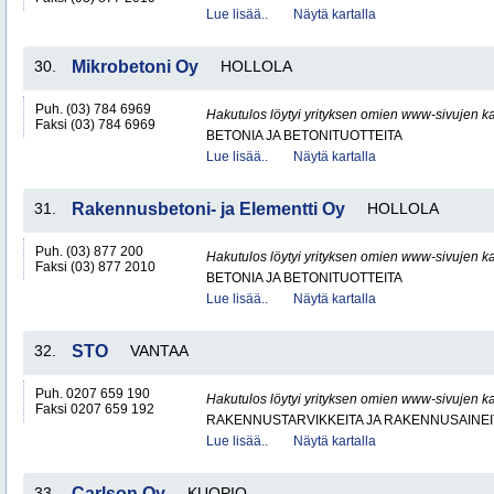
Lue lisää..
Näytä kartalla
30.
Mikrobetoni Oy
HOLLOLA
Puh. (03) 784 6969
Hakutulos löytyi yrityksen omien www-sivujen ka
Faksi (03) 784 6969
BETONIA JA BETONITUOTTEITA
Lue lisää..
Näytä kartalla
31.
Rakennusbetoni- ja Elementti Oy
HOLLOLA
Puh. (03) 877 200
Hakutulos löytyi yrityksen omien www-sivujen ka
Faksi (03) 877 2010
BETONIA JA BETONITUOTTEITA
Lue lisää..
Näytä kartalla
32.
STO
VANTAA
Puh. 0207 659 190
Hakutulos löytyi yrityksen omien www-sivujen ka
Faksi 0207 659 192
RAKENNUSTARVIKKEITA JA RAKENNUSAINEI
Lue lisää..
Näytä kartalla
33.
Carlson Oy
KUOPIO