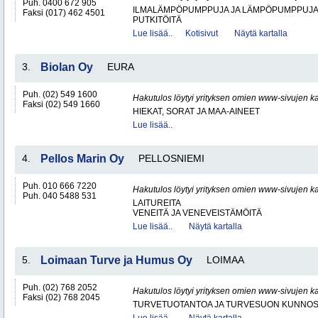
Puh. 0400 672 905
ILMALÄMPÖPUMPPUJA JA LÄMPÖPUMPPUJ
Faksi (017) 462 4501
PUTKITÖITÄ
Lue lisää..
Kotisivut
Näytä kartalla
3.
Biolan Oy
EURA
Puh. (02) 549 1600
Hakutulos löytyi yrityksen omien www-sivujen ka
Faksi (02) 549 1660
HIEKAT, SORAT JA MAA-AINEET
Lue lisää..
4.
Pellos Marin Oy
PELLOSNIEMI
Puh. 010 666 7220
Hakutulos löytyi yrityksen omien www-sivujen ka
Puh. 040 5488 531
LAITUREITA
VENEITÄ JA VENEVEISTÄMÖITÄ
Lue lisää..
Näytä kartalla
5.
Loimaan Turve ja Humus Oy
LOIMAA
Puh. (02) 768 2052
Hakutulos löytyi yrityksen omien www-sivujen ka
Faksi (02) 768 2045
TURVETUOTANTOA JA TURVESUON KUNNO