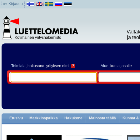
Kirjaudu
Valta
ja te
Kotimainen yrityshakemisto
Toimiala
, hakusana, yrityksen nimi
?
Alue
, kunta, osoite
Etusivu
Markkinapaikka
Hakukone
Mainosta täällä
Kunnat & 