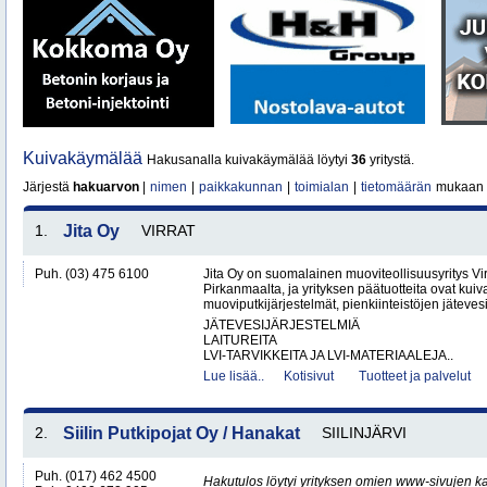
Kuivakäymälää
Hakusanalla kuivakäymälää löytyi
36
yritystä.
Järjestä
hakuarvon
|
nimen
|
paikkakunnan
|
toimialan
|
tietomäärän
mukaan
1.
Jita Oy
VIRRAT
Puh. (03) 475 6100
Jita Oy on suomalainen muoviteollisuusyritys Virr
Pirkanmaalta, ja yrityksen päätuotteita ovat kuiv
muoviputkijärjestelmät, pienkiinteistöjen jätevesi
JÄTEVESIJÄRJESTELMIÄ
LAITUREITA
LVI-TARVIKKEITA JA LVI-MATERIAALEJA..
Lue lisää..
Kotisivut
Tuotteet ja palvelut
2.
Siilin Putkipojat Oy / Hanakat
SIILINJÄRVI
Puh. (017) 462 4500
Hakutulos löytyi yrityksen omien www-sivujen ka