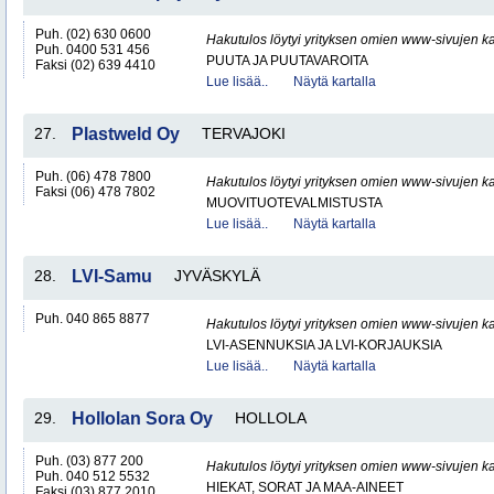
Puh. (02) 630 0600
Hakutulos löytyi yrityksen omien www-sivujen ka
Puh. 0400 531 456
PUUTA JA PUUTAVAROITA
Faksi (02) 639 4410
Lue lisää..
Näytä kartalla
27.
Plastweld Oy
TERVAJOKI
Puh. (06) 478 7800
Hakutulos löytyi yrityksen omien www-sivujen ka
Faksi (06) 478 7802
MUOVITUOTEVALMISTUSTA
Lue lisää..
Näytä kartalla
28.
LVI-Samu
JYVÄSKYLÄ
Puh. 040 865 8877
Hakutulos löytyi yrityksen omien www-sivujen ka
LVI-ASENNUKSIA JA LVI-KORJAUKSIA
Lue lisää..
Näytä kartalla
29.
Hollolan Sora Oy
HOLLOLA
Puh. (03) 877 200
Hakutulos löytyi yrityksen omien www-sivujen ka
Puh. 040 512 5532
HIEKAT, SORAT JA MAA-AINEET
Faksi (03) 877 2010