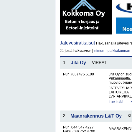
Jätevesiratkaisut
Hakusanalla jätevesira
Järjestä
hakuarvon
|
nimen
|
paikkakunnan
1.
Jita Oy
VIRRAT
Puh. (03) 475 6100
Jita Oy on suo
Pirkanmaalta, 
muoviputkijärje
JÄTEVESIJÄ
LAITUREITA
LVI-TARVIKKE
Lue lisää..
2.
Maanrakennus L&T Oy
K
Puh. 044 547 4227
MAARAKENNU
Faksi (03) 752 4700