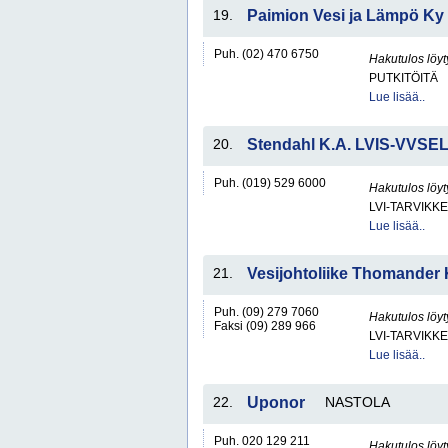
19.
Paimion Vesi ja Lämpö Ky
Puh. (02) 470 6750
Hakutulos löyt
PUTKITÖITÄ
Lue lisää..
20.
Stendahl K.A. LVIS-VVSE
Puh. (019) 529 6000
Hakutulos löyt
LVI-TARVIKKE
Lue lisää..
21.
Vesijohtoliike Thomander
Puh. (09) 279 7060
Hakutulos löyt
Faksi (09) 289 966
LVI-TARVIKKE
Lue lisää..
22.
Uponor
NASTOLA
Puh. 020 129 211
Hakutulos löyt