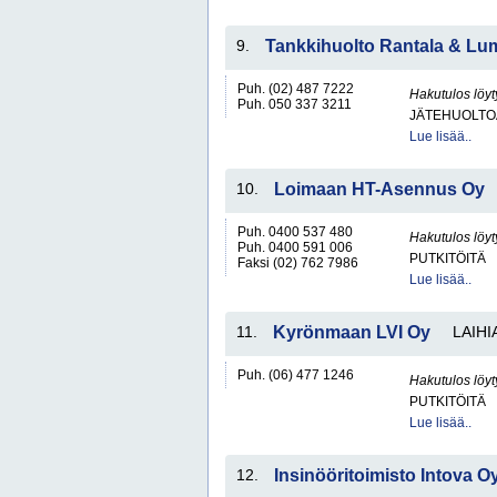
9.
Tankkihuolto Rantala & L
Puh. (02) 487 7222
Hakutulos löyt
Puh. 050 337 3211
JÄTEHUOLTOA
Lue lisää..
10.
Loimaan HT-Asennus Oy
Puh. 0400 537 480
Hakutulos löyt
Puh. 0400 591 006
PUTKITÖITÄ
Faksi (02) 762 7986
Lue lisää..
11.
Kyrönmaan LVI Oy
LAIHI
Puh. (06) 477 1246
Hakutulos löyt
PUTKITÖITÄ
Lue lisää..
12.
Insinööritoimisto Intova O