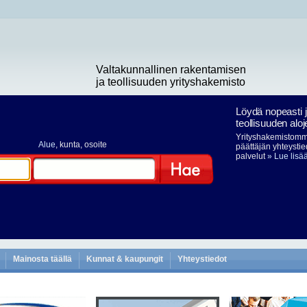
Valtakunnallinen rakentamisen
ja teollisuuden yrityshakemisto
Löydä nopeasti 
teollisuuden aloj
Yrityshakemistomme
Alue
, kunta, osoite
päättäjän yhteystie
palvelut
» Lue lisä
Hae
Mainosta täällä
Kunnat & kaupungit
Yhteystiedot