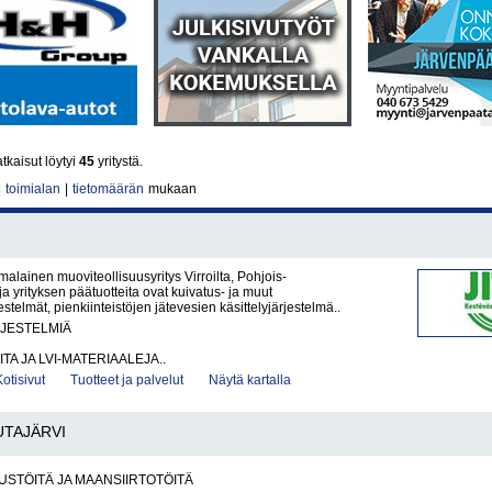
tkaisut löytyi
45
yritystä.
|
toimialan
|
tietomäärän
mukaan
malainen muoviteollisuusyritys Virroilta, Pohjois-
ja yrityksen päätuotteita ovat kuivatus- ja muut
stelmät, pienkiinteistöjen jätevesien käsittelyjärjestelmä..
RJESTELMIÄ
ITA JA LVI-MATERIAALEJA..
Kotisivut
Tuotteet ja palvelut
Näytä kartalla
UTAJÄRVI
STÖITÄ JA MAANSIIRTOTÖITÄ