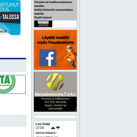
Lue lisää
(
1
/16)
elementtilaituri