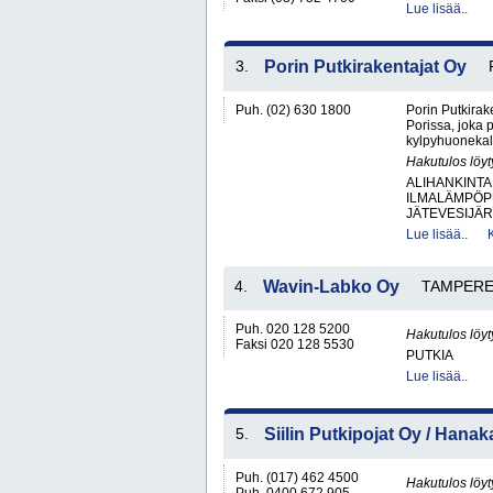
Lue lisää..
3.
Porin Putkirakentajat Oy
Puh. (02) 630 1800
Porin Putkirake
Porissa, joka 
kylpyhuonekalu
Hakutulos löyt
ALIHANKINTA
ILMALÄMPÖP
JÄTEVESIJÄR
Lue lisää..
4.
Wavin-Labko Oy
TAMPER
Puh. 020 128 5200
Hakutulos löyt
Faksi 020 128 5530
PUTKIA
Lue lisää..
5.
Siilin Putkipojat Oy / Hanak
Puh. (017) 462 4500
Hakutulos löyt