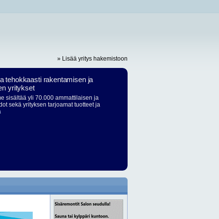
» Lisää yritys hakemistoon
ja tehokkaasti rakentamisen ja
en yritykset
 sisältää yli 70.000 ammattilaisen ja
dot sekä yrityksen tarjoamat tuotteet ja
ä