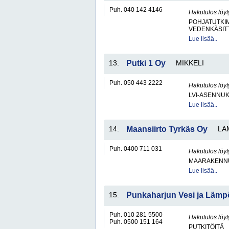
Puh. 040 142 4146
Hakutulos löyt
POHJATUTKI
VEDENKÄSITT
Lue lisää..
13.
Putki 1 Oy
MIKKELI
Puh. 050 443 2222
Hakutulos löyt
LVI-ASENNUK
Lue lisää..
14.
Maansiirto Tyrkäs Oy
LA
Puh. 0400 711 031
Hakutulos löyt
MAARAKENNU
Lue lisää..
15.
Punkaharjun Vesi ja Lämp
Puh. 010 281 5500
Hakutulos löyt
Puh. 0500 151 164
PUTKITÖITÄ