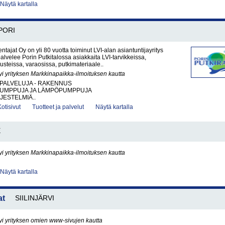
Näytä kartalla
PORI
ntajat Oy on yli 80 vuotta toiminut LVI-alan asiantuntijayritys
palvelee Porin Putkitalossa asiakkaita LVI-tarvikkeissa,
steissa, varaosissa, putkimateriaale..
yi yrityksen Markkinapaikka-ilmoituksen kautta
PALVELUJA - RAKENNUS
UMPPUJA JA LÄMPÖPUMPPUJA
JESTELMIÄ..
Kotisivut
Tuotteet ja palvelut
Näytä kartalla
E
yi yrityksen Markkinapaikka-ilmoituksen kautta
Näytä kartalla
at
SIILINJÄRVI
yi yrityksen omien www-sivujen kautta