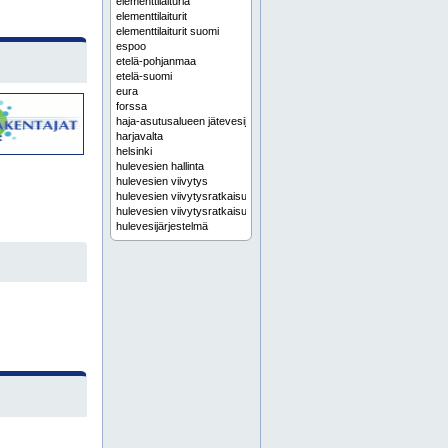
elementtilaituria
elementtilaiturit
elementtilaiturit suomi
espoo
etelä-pohjanmaa
etelä-suomi
eura
forssa
haja-asutusalueen jätevesijärjestelmä
harjavalta
helsinki
hulevesien hallinta
hulevesien viivytys
hulevesien viivytysratkaisu
hulevesien viivytysratkaisut
hulevesijärjestelmä
hulevesijärjestelmät
hulevesiratkaisu
hulevesiratkaisut
hyvinkää
häme
hämeenlinna
ikaalinen
infra kaivot
infra putket
infra tuotteet
infrakaivot
infraputket
infrarakentaminen
infrarakentamisen tuotteet