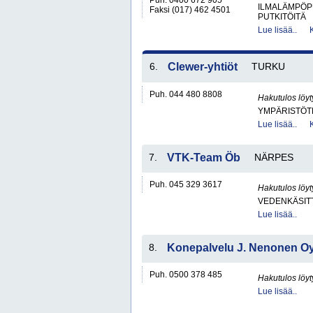
Puh. 0400 672 905
ILMALÄMPÖP
Faksi (017) 462 4501
PUTKITÖITÄ
Lue lisää..
6.
Clewer-yhtiöt
TURKU
Puh. 044 480 8808
Hakutulos löyt
YMPÄRISTÖT
Lue lisää..
7.
VTK-Team Öb
NÄRPES
Puh. 045 329 3617
Hakutulos löyt
VEDENKÄSITT
Lue lisää..
8.
Konepalvelu J. Nenonen O
Puh. 0500 378 485
Hakutulos löyt
Lue lisää..