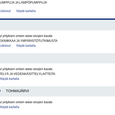
UMPPUJA JA LÄMPÖPUMPPUJA
Kotisivut
Näytä kartalla
yi yrityksen omien www-sivujen kautta
EKNIIKKAA JA YMPÄRISTÖTUTKIMUSTA
Kotisivut
Näytä kartalla
yi yrityksen omien www-sivujen kautta
ELYÄ JA VEDENKÄSITTELYLAITTEITA
Näytä kartalla
y
TOHMAJÄRVI
yi yrityksen omien www-sivujen kautta
Näytä kartalla