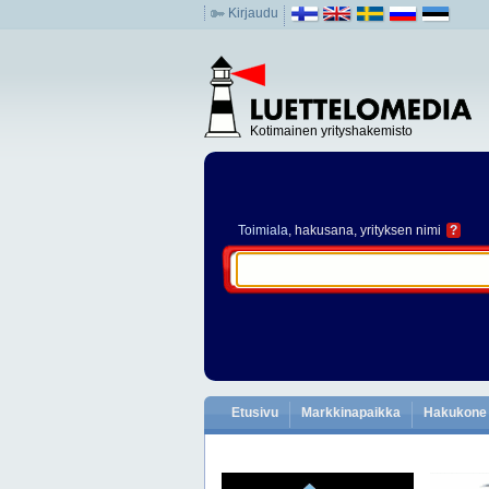
Kirjaudu
Kotimainen yrityshakemisto
Toimiala
, hakusana, yrityksen nimi
?
Etusivu
Markkinapaikka
Hakukone