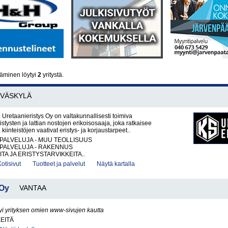
täminen löytyi
2
yritystä.
YVÄSKYLÄ
retaanieristys Oy on valtakunnallisesti toimiva
stysten ja lattian nostojen erikoisosaaja, joka ratkaisee
 kiinteistöjen vaativat eristys- ja korjaustarpeet..
PALVELUJA - MUU TEOLLISUUS
PALVELUJA - RAKENNUS
TA JA ERISTYSTARVIKKEITA..
Kotisivut
Tuotteet ja palvelut
Näytä kartalla
 Oy
VANTAA
yi yrityksen omien www-sivujen kautta
KEITÄ