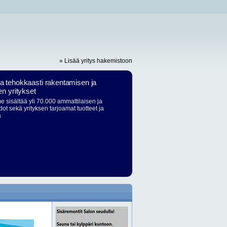
» Lisää yritys hakemistoon
ja tehokkaasti rakentamisen ja
en yritykset
 sisältää yli 70.000 ammattilaisen ja
dot sekä yrityksen tarjoamat tuotteet ja
ä