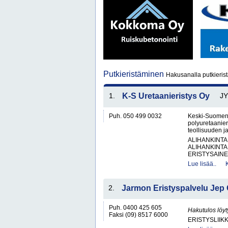
Putkieristäminen
Hakusanalla putkieris
1.
K-S Uretaanieristys Oy
J
Puh. 050 499 0032
Keski-Suomen U
polyuretaanieri
teollisuuden ja
ALIHANKINTA
ALIHANKINTA
ERISTYSAINEI
Lue lisää..
2.
Jarmon Eristyspalvelu Jep
Puh. 0400 425 605
Hakutulos löyt
Faksi (09) 8517 6000
ERISTYSLIIK