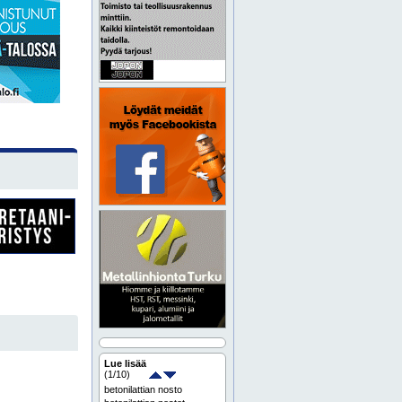
Lue lisää
(
1
/10)
betonilattian nosto