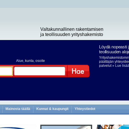
Valtakunnallinen rakentamisen
ja teollisuuden yrityshakemisto
Löydä nopeasti 
teollisuuden aloj
Yrityshakemistomme
Alue
, kunta, osoite
päättäjän yhteystie
palvelut
» Lue lisä
Hae
Mainosta täällä
Kunnat & kaupungit
Yhteystiedot