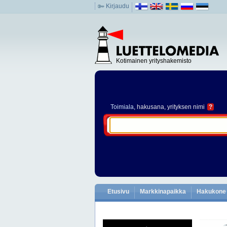
Kirjaudu
Kotimainen yrityshakemisto
Toimiala
, hakusana, yrityksen nimi
?
Etusivu
Markkinapaikka
Hakukone