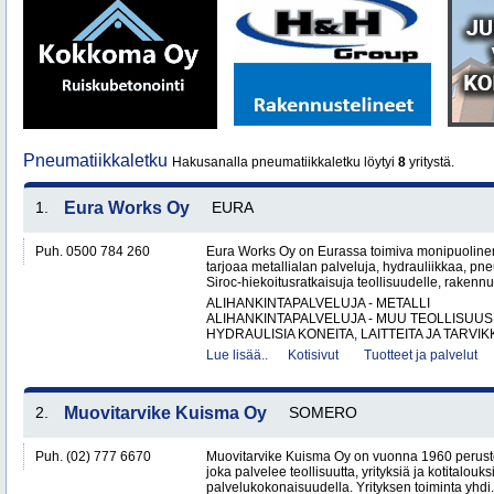
Pneumatiikkaletku
Hakusanalla pneumatiikkaletku löytyi
8
yritystä.
1.
Eura Works Oy
EURA
Puh. 0500 784 260
Eura Works Oy on Eurassa toimiva monipuolinen
tarjoaa metallialan palveluja, hydrauliikkaa, pn
Siroc-hiekoitusratkaisuja teollisuudelle, rakennus
ALIHANKINTAPALVELUJA - METALLI
ALIHANKINTAPALVELUJA - MUU TEOLLISUUS
HYDRAULISIA KONEITA, LAITTEITA JA TARVIKK
Lue lisää..
Kotisivut
Tuotteet ja palvelut
2.
Muovitarvike Kuisma Oy
SOMERO
Puh. (02) 777 6670
Muovitarvike Kuisma Oy on vuonna 1960 peruste
joka palvelee teollisuutta, yrityksiä ja kotitalouks
palvelukokonaisuudella. Yrityksen toiminta yhdi.