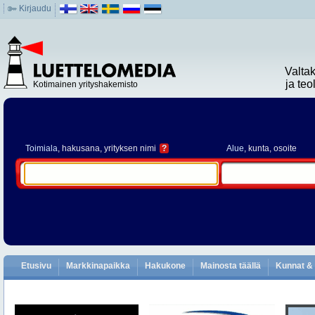
Kirjaudu
Valta
ja te
Kotimainen yrityshakemisto
Toimiala
, hakusana, yrityksen nimi
?
Alue
, kunta, osoite
Etusivu
Markkinapaikka
Hakukone
Mainosta täällä
Kunnat & 