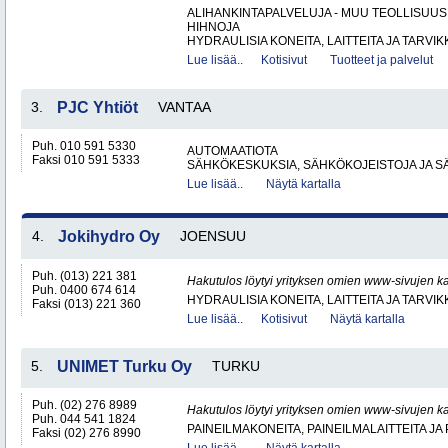
ALIHANKINTAPALVELUJA - MUU TEOLLISUUS
HIHNOJA
HYDRAULISIA KONEITA, LAITTEITA JA TARVIKK
Lue lisää..
Kotisivut
Tuotteet ja palvelut
3.
PJC Yhtiöt
VANTAA
Puh. 010 591 5330
AUTOMAATIOTA
Faksi 010 591 5333
SÄHKÖKESKUKSIA, SÄHKÖKOJEISTOJA JA S
Lue lisää..
Näytä kartalla
4.
Jokihydro Oy
JOENSUU
Puh. (013) 221 381
Hakutulos löytyi yrityksen omien www-sivujen ka
Puh. 0400 674 614
HYDRAULISIA KONEITA, LAITTEITA JA TARVIK
Faksi (013) 221 360
Lue lisää..
Kotisivut
Näytä kartalla
5.
UNIMET Turku Oy
TURKU
Puh. (02) 276 8989
Hakutulos löytyi yrityksen omien www-sivujen ka
Puh. 044 541 1824
PAINEILMAKONEITA, PAINEILMALAITTEITA JA
Faksi (02) 276 8990