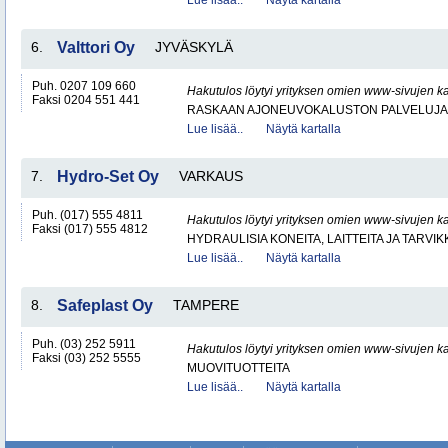
Lue lisää..
Näytä kartalla
6.
Valttori Oy
JYVÄSKYLÄ
Puh. 0207 109 660
Hakutulos löytyi yrityksen omien www-sivujen ka
Faksi 0204 551 441
RASKAAN AJONEUVOKALUSTON PALVELUJA
Lue lisää..
Näytä kartalla
7.
Hydro-Set Oy
VARKAUS
Puh. (017) 555 4811
Hakutulos löytyi yrityksen omien www-sivujen ka
Faksi (017) 555 4812
HYDRAULISIA KONEITA, LAITTEITA JA TARVIK
Lue lisää..
Näytä kartalla
8.
Safeplast Oy
TAMPERE
Puh. (03) 252 5911
Hakutulos löytyi yrityksen omien www-sivujen ka
Faksi (03) 252 5555
MUOVITUOTTEITA
Lue lisää..
Näytä kartalla