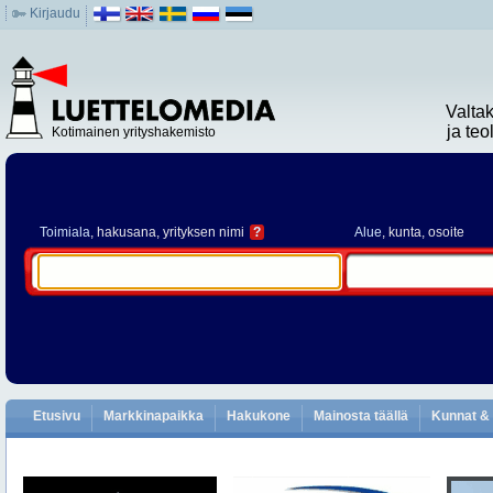
Kirjaudu
Valta
ja te
Kotimainen yrityshakemisto
Toimiala
, hakusana, yrityksen nimi
?
Alue
, kunta, osoite
Etusivu
Markkinapaikka
Hakukone
Mainosta täällä
Kunnat & 