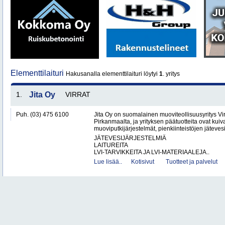
Elementtilaituri
Hakusanalla elementtilaituri löytyi
1
. yritys
1.
Jita Oy
VIRRAT
Puh. (03) 475 6100
Jita Oy on suomalainen muoviteollisuusyritys Virr
Pirkanmaalta, ja yrityksen päätuotteita ovat kuiv
muoviputkijärjestelmät, pienkiinteistöjen jätevesi
JÄTEVESIJÄRJESTELMIÄ
LAITUREITA
LVI-TARVIKKEITA JA LVI-MATERIAALEJA..
Lue lisää..
Kotisivut
Tuotteet ja palvelut