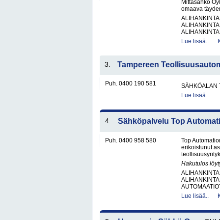
Mittasähkö OyM
omaava täyden 
ALIHANKINTA
ALIHANKINTA
ALIHANKINTA
Lue lisää..
3.
Tampereen Teollisuusauto
Puh. 0400 190 581
SÄHKÖALAN 
Lue lisää..
4.
Sähköpalvelu Top Automat
Puh. 0400 958 580
Top Automation
erikoistunut as
teollisuusyrity
Hakutulos löyt
ALIHANKINTA
ALIHANKINTA
AUTOMAATIOT
Lue lisää..