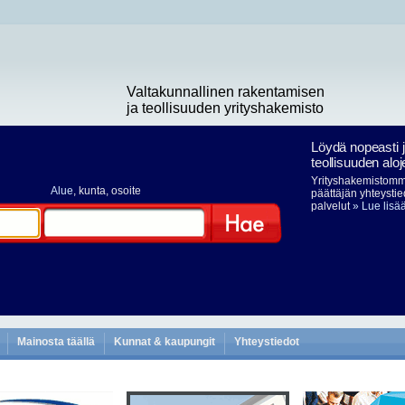
Valtakunnallinen rakentamisen
ja teollisuuden yrityshakemisto
Löydä nopeasti 
teollisuuden aloj
Yrityshakemistomme
Alue
, kunta, osoite
päättäjän yhteystie
palvelut
» Lue lisä
Hae
Mainosta täällä
Kunnat & kaupungit
Yhteystiedot