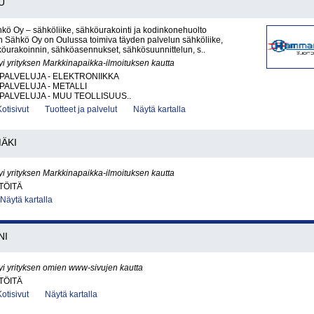
U
ö Oy – sähköliike, sähköurakointi ja kodinkonehuolto
Sähkö Oy on Oulussa toimiva täyden palvelun sähköliike,
köurakoinnin, sähköasennukset, sähkösuunnittelun, s..
yi yrityksen Markkinapaikka-ilmoituksen kautta
PALVELUJA - ELEKTRONIIKKA
PALVELUJA - METALLI
PALVELUJA - MUU TEOLLISUUS..
Kotisivut
Tuotteet ja palvelut
Näytä kartalla
ÄKI
yi yrityksen Markkinapaikka-ilmoituksen kautta
TÖITÄ
Näytä kartalla
NI
yi yrityksen omien www-sivujen kautta
TÖITÄ
Kotisivut
Näytä kartalla