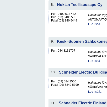
8.
Nokian Teollisuusapu Oy
Puh. 0400 628 432
Hakutulos löyt
Puh. (03) 340 5555
AUTOMAATIO
Faksi (03) 340 5449
Lue lisää..
9.
Keski-Suomen Sähkökonep
Puh. 044 3131707
Hakutulos löyt
SÄHKÖALAN 
Lue lisää..
10.
Schneider Electric Buildi
Puh. (09) 584 2500
Hakutulos löyt
Faksi (09) 5842 5399
SÄHKÖASENN
Lue lisää..
11.
Schneider Electric Finland