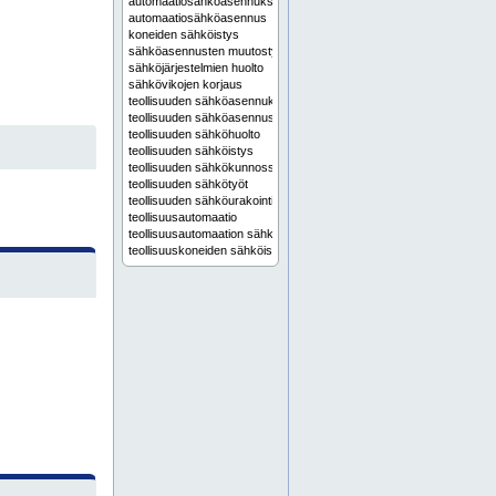
automaatiosähköasennukset
automaatiosähköasennus
koneiden sähköistys
sähköasennusten muutostyöt
sähköjärjestelmien huolto
sähkövikojen korjaus
teollisuuden sähköasennukset
teollisuuden sähköasennus
teollisuuden sähköhuolto
teollisuuden sähköistys
teollisuuden sähkökunnossapito
teollisuuden sähkötyöt
teollisuuden sähköurakointi
teollisuusautomaatio
teollisuusautomaation sähköistys
teollisuuskoneiden sähköistys
teollisuussähköasennukset
teollisuussähköasennus
teollisuussähköistys
teollisuussähköurakointi
tuotantolinjan sähköistys
anturiasennukset
automaatio-ohjelmointi
automaatiohuolto
automaatiojärjestelmien sähköasennukset
automaatiojärjestelmien testaus
automaatiojärjestelmän huolto
automaatiojärjestelmän korjaus
automaatiojärjestelmän muutostyöt
automaatiojärjestelmän suunnittelu