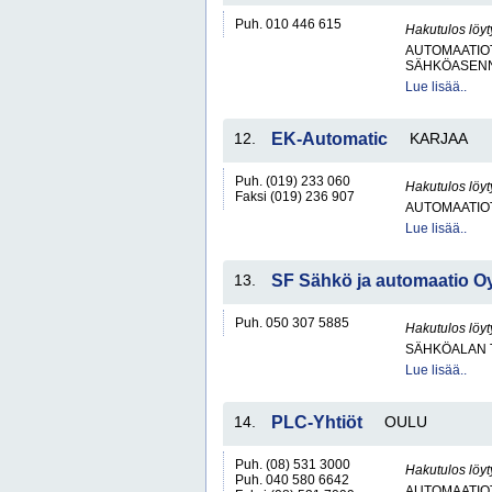
Puh. 010 446 615
Hakutulos löyt
AUTOMAATIO
SÄHKÖASENN
Lue lisää..
12.
EK-Automatic
KARJAA
Puh. (019) 233 060
Hakutulos löyt
Faksi (019) 236 907
AUTOMAATIO
Lue lisää..
13.
SF Sähkö ja automaatio O
Puh. 050 307 5885
Hakutulos löyt
SÄHKÖALAN 
Lue lisää..
14.
PLC-Yhtiöt
OULU
Puh. (08) 531 3000
Hakutulos löyt
Puh. 040 580 6642
AUTOMAATIO