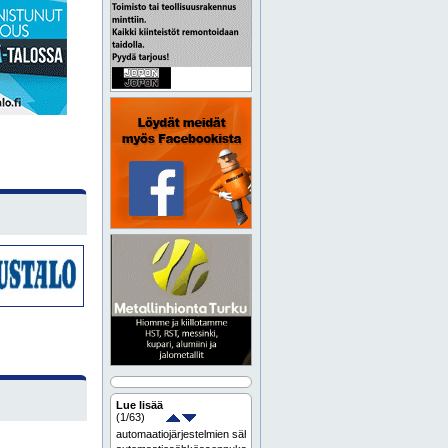
Lue lisää
(
1
/63)
automaatiojärjestelmien sähköistys