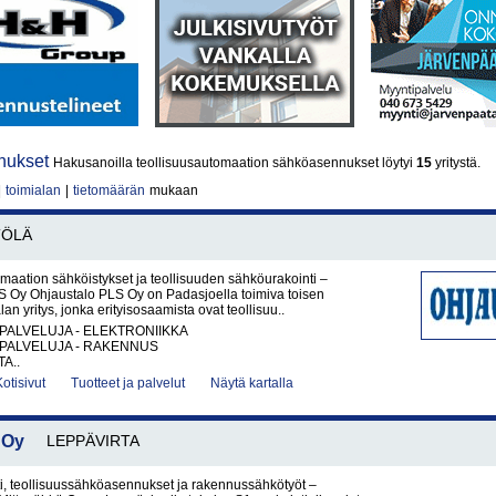
nnukset
Hakusanoilla teollisuusautomaation sähköasennukset löytyi
15
yritystä.
|
toimialan
|
tietomäärän
mukaan
TÖLÄ
maation sähköistykset ja teollisuuden sähköurakointi –
S Oy Ohjaustalo PLS Oy on Padasjoella toimiva toisen
n yritys, jonka erityisosaamista ovat teollisuu..
PALVELUJA - ELEKTRONIIKKA
PALVELUJA - RAKENNUS
A..
Kotisivut
Tuotteet ja palvelut
Näytä kartalla
 Oy
LEPPÄVIRTA
i, teollisuussähköasennukset ja rakennussähkötyöt –