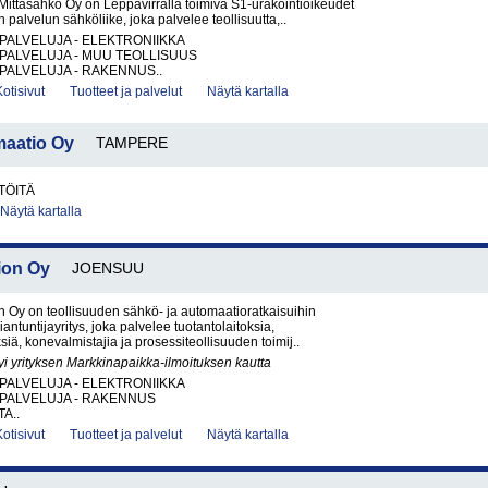
ittasähkö Oy on Leppävirralla toimiva S1-urakointioikeudet
palvelun sähköliike, joka palvelee teollisuutta,..
PALVELUJA - ELEKTRONIIKKA
PALVELUJA - MUU TEOLLISUUS
PALVELUJA - RAKENNUS..
Kotisivut
Tuotteet ja palvelut
Näytä kartalla
maatio Oy
TAMPERE
TÖITÄ
Näytä kartalla
ion Oy
JOENSUU
 Oy on teollisuuden sähkö- ja automaatioratkaisuihin
iantuntijayritys, joka palvelee tuotantolaitoksia,
ksiä, konevalmistajia ja prosessiteollisuuden toimij..
yi yrityksen Markkinapaikka-ilmoituksen kautta
PALVELUJA - ELEKTRONIIKKA
PALVELUJA - RAKENNUS
A..
Kotisivut
Tuotteet ja palvelut
Näytä kartalla