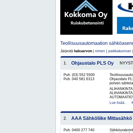
Teollisuusautomaation sähköase
Järjestä
hakuarvon
|
nimen
|
paikkakunnan
1.
Ohjaustalo PLS Oy
NYYS
Puh. (03) 552 5500
Teollisuusauto
Puh. 040 581 6313
Ohjaustalo PL
polven sähköala
ALIHANKINTA
ALIHANKINTA
AUTOMAATIOT
Lue lisää..
2.
AAA Sähköliike Mittasähkö
Puh. 0400 277 740
Sähköurakoint