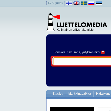
Kirjaudu
Kotimainen yrityshakemisto
Toimiala
, hakusana, yrityksen nimi
?
Etusivu
Markkinapaikka
Hakukone