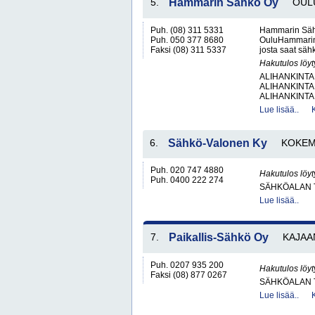
5.
Hammarin Sähkö Oy
OUL
Puh. (08) 311 5331
Hammarin Sähk
Puh. 050 377 8680
OuluHammarin 
Faksi (08) 311 5337
josta saat säh
Hakutulos löyt
ALIHANKINTA
ALIHANKINTA
ALIHANKINTA
Lue lisää..
6.
Sähkö-Valonen Ky
KOKEM
Puh. 020 747 4880
Hakutulos löyt
Puh. 0400 222 274
SÄHKÖALAN 
Lue lisää..
7.
Paikallis-Sähkö Oy
KAJAA
Puh. 0207 935 200
Hakutulos löyt
Faksi (08) 877 0267
SÄHKÖALAN 
Lue lisää..