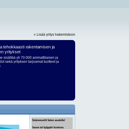
» Lisää yritys hakemistoon
ja tehokkaasti rakentamisen ja
en yritykset
 sisältää yli 70.000 ammattilaisen ja
dot sekä yrityksen tarjoamat tuotteet ja
ä