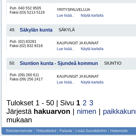
Puh. 040 552 9505
YRITYSPALVELUJA
Faksi (03) 5213 5119
Lue lisää..
Näytä kartalla
49.
Säkylän kunta
SÄKYLÄ
Puh. (02) 83281
KAUPUNGIT JA KUNNAT
Faksi (02) 832 8316
Lue lisää..
Näytä kartalla
50.
Siuntion kunta - Sjundeå kommun
SIUNTIO
Puh. (09) 260 611
KAUPUNGIT JA KUNNAT
Faksi (09) 256 2417
Lue lisää..
Näytä kartalla
Tulokset 1 - 50 | Sivu
1
2
3
Järjestä
hakuarvon
|
nimen
|
paikkakun
mukaan
Rekisteriseloste
Yhteystiedot
Palaute
Lisää Suosikkeihin
Hakemisto