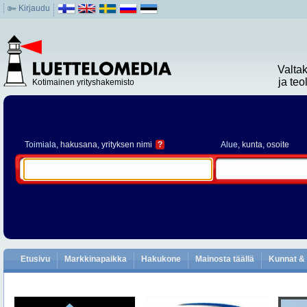
Kirjaudu
Valta
ja te
Kotimainen yrityshakemisto
Toimiala
, hakusana, yrityksen nimi
?
Alue
, kunta, osoite
Etusivu
Markkinapaikka
Hakukone
Mainosta täällä
Kunnat & 