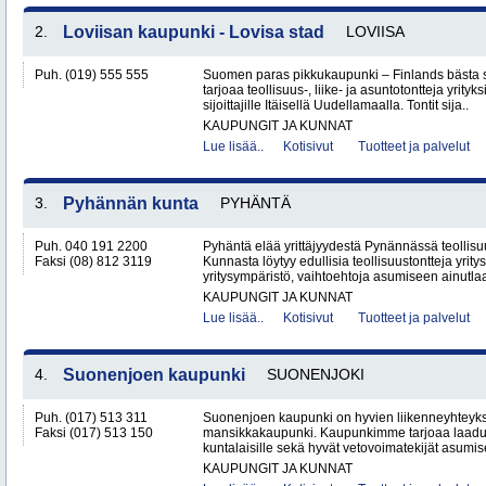
2.
Loviisan kaupunki - Lovisa stad
LOVIISA
Puh. (019) 555 555
Suomen paras pikkukaupunki – Finlands bästa 
tarjoaa teollisuus-, liike- ja asuntotontteja yrityksi
sijoittajille Itäisellä Uudellamaalla. Tontit sija..
KAUPUNGIT JA KUNNAT
Lue lisää..
Kotisivut
Tuotteet ja palvelut
3.
Pyhännän kunta
PYHÄNTÄ
Puh. 040 191 2200
Pyhäntä elää yrittäjyydestä Pynännässä teollisuus
Faksi (08) 812 3119
Kunnasta löytyy edullisia teollisuustontteja yritys
yritysympäristö, vaihtoehtoja asumiseen ainutlaa
KAUPUNGIT JA KUNNAT
Lue lisää..
Kotisivut
Tuotteet ja palvelut
4.
Suonenjoen kaupunki
SUONENJOKI
Puh. (017) 513 311
Suonenjoen kaupunki on hyvien liikenneyhteyksi
Faksi (017) 513 150
mansikkakaupunki. Kaupunkimme tarjoaa laadu
kuntalaisille sekä hyvät vetovoimatekijät asumise
KAUPUNGIT JA KUNNAT