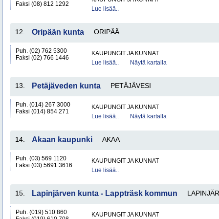
Faksi (08) 812 1292
Lue lisää..
12.
Oripään kunta
ORIPÄÄ
Puh. (02) 762 5300
KAUPUNGIT JA KUNNAT
Faksi (02) 766 1446
Lue lisää..
Näytä kartalla
13.
Petäjäveden kunta
PETÄJÄVESI
Puh. (014) 267 3000
KAUPUNGIT JA KUNNAT
Faksi (014) 854 271
Lue lisää..
Näytä kartalla
14.
Akaan kaupunki
AKAA
Puh. (03) 569 1120
KAUPUNGIT JA KUNNAT
Faksi (03) 5691 3616
Lue lisää..
15.
Lapinjärven kunta - Lappträsk kommun
LAPINJÄR
Puh. (019) 510 860
KAUPUNGIT JA KUNNAT