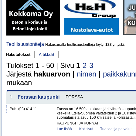
Teollisuustontteja
Hakusanalla teollisuustontteja löytyi
123
yritystä.
Hakutulokset
Artikkelit
Tulokset 1 - 50 | Sivu
1
2
3
Järjestä
hakuarvon
|
nimen
|
paikkakun
mukaan
1.
Forssan kaupunki
FORSSA
Puh. (03) 414 11
Forssa on 16 500 asukkaan järkivihreä kaupun
keskellä Etelä-Suomea valtateiden 2 ja 10 ristey
suomalaisista asuu 150 km säteellä Forssasta,
KAUPUNGIT JA KUNNAT
Lue lisää..
Kotisivut
Tuotteet ja palvelut