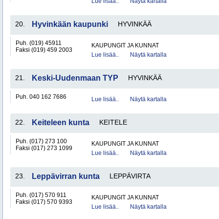
Lue lisää..
Näytä kartalla
20.
Hyvinkään kaupunki
HYVINKÄÄ
Puh. (019) 45911
KAUPUNGIT JA KUNNAT
Faksi (019) 459 2003
Lue lisää..
Näytä kartalla
21.
Keski-Uudenmaan TYP
HYVINKÄÄ
Puh. 040 162 7686
Lue lisää..
Näytä kartalla
22.
Keiteleen kunta
KEITELE
Puh. (017) 273 100
KAUPUNGIT JA KUNNAT
Faksi (017) 273 1099
Lue lisää..
Näytä kartalla
23.
Leppävirran kunta
LEPPÄVIRTA
Puh. (017) 570 911
KAUPUNGIT JA KUNNAT
Faksi (017) 570 9393
Lue lisää..
Näytä kartalla