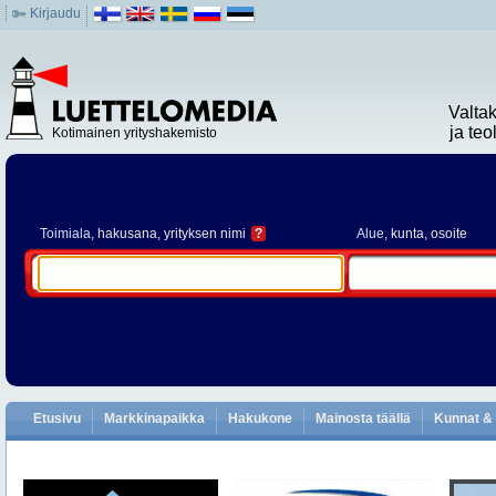
Kirjaudu
Valta
ja te
Kotimainen yrityshakemisto
Toimiala
, hakusana, yrityksen nimi
?
Alue
, kunta, osoite
Etusivu
Markkinapaikka
Hakukone
Mainosta täällä
Kunnat & 