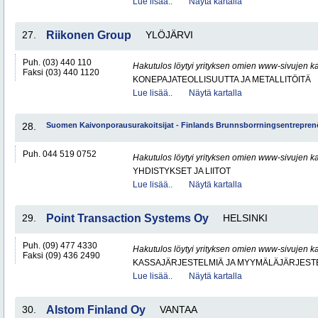
Lue lisää..
Näytä kartalla
27.
Riikonen Group
YLÖJÄRVI
Puh. (03) 440 110
Hakutulos löytyi yrityksen omien www-sivujen ka
Faksi (03) 440 1120
KONEPAJATEOLLISUUTTA JA METALLITÖITÄ
Lue lisää..
Näytä kartalla
28.
Suomen Kaivonporausurakoitsijat - Finlands Brunnsborrningsentrepren
Puh. 044 519 0752
Hakutulos löytyi yrityksen omien www-sivujen ka
YHDISTYKSET JA LIITOT
Lue lisää..
Näytä kartalla
29.
Point Transaction Systems Oy
HELSINKI
Puh. (09) 477 4330
Hakutulos löytyi yrityksen omien www-sivujen ka
Faksi (09) 436 2490
KASSAJÄRJESTELMIÄ JA MYYMÄLÄJÄRJEST
Lue lisää..
Näytä kartalla
30.
Alstom Finland Oy
VANTAA