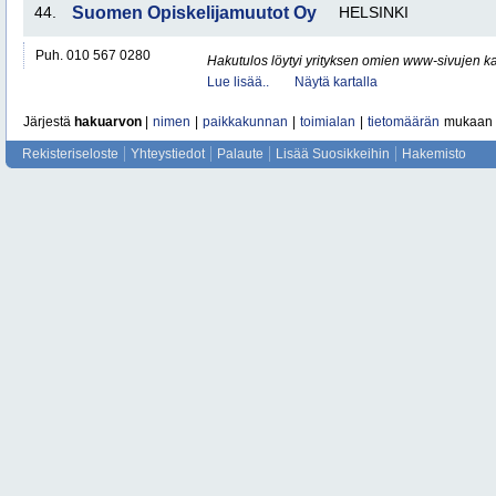
44.
Suomen Opiskelijamuutot Oy
HELSINKI
Puh. 010 567 0280
Hakutulos löytyi yrityksen omien www-sivujen ka
Lue lisää..
Näytä kartalla
Järjestä
hakuarvon
|
nimen
|
paikkakunnan
|
toimialan
|
tietomäärän
mukaan
Rekisteriseloste
Yhteystiedot
Palaute
Lisää Suosikkeihin
Hakemisto