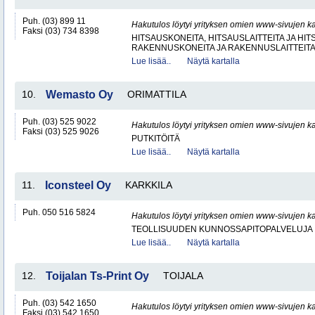
Puh. (03) 899 11
Hakutulos löytyi yrityksen omien www-sivujen ka
Faksi (03) 734 8398
HITSAUSKONEITA, HITSAUSLAITTEITA JA HI
RAKENNUSKONEITA JA RAKENNUSLAITTEIT
Lue lisää..
Näytä kartalla
10.
Wemasto Oy
ORIMATTILA
Puh. (03) 525 9022
Hakutulos löytyi yrityksen omien www-sivujen ka
Faksi (03) 525 9026
PUTKITÖITÄ
Lue lisää..
Näytä kartalla
11.
Iconsteel Oy
KARKKILA
Puh. 050 516 5824
Hakutulos löytyi yrityksen omien www-sivujen ka
TEOLLISUUDEN KUNNOSSAPITOPALVELUJA
Lue lisää..
Näytä kartalla
12.
Toijalan Ts-Print Oy
TOIJALA
Puh. (03) 542 1650
Hakutulos löytyi yrityksen omien www-sivujen ka
Faksi (03) 542 1650