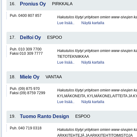
16.
Pronius Oy
PIRKKALA
Puh. 0400 807 857
Hakutulos löytyi yrityksen omien www-sivujen ka
Lue lisää..
Näytä kartalla
17.
Delfoi Oy
ESPOO
Puh. 010 309 7700
Hakutulos löytyi yrityksen omien www-sivujen ka
Faksi 010 309 7777
TIETOTEKNIIKKAA
Lue lisää..
Näytä kartalla
18.
Miele Oy
VANTAA
Puh. (09) 875 970
Hakutulos löytyi yrityksen omien www-sivujen ka
Faksi (09) 8759 7299
KYLMÄKONEITA, KYLMÄKONELAITTEITA JA
Lue lisää..
Näytä kartalla
19.
Tuomo Ranto Design
ESPOO
Puh. 040 719 0318
Hakutulos löytyi yrityksen omien www-sivujen ka
ARKKITEHTEJÄ JA ARKKITEHTITOIMISTOJA