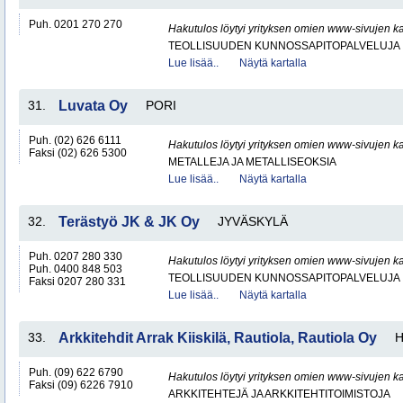
Puh. 0201 270 270
Hakutulos löytyi yrityksen omien www-sivujen ka
TEOLLISUUDEN KUNNOSSAPITOPALVELUJA
Lue lisää..
Näytä kartalla
31.
Luvata Oy
PORI
Puh. (02) 626 6111
Hakutulos löytyi yrityksen omien www-sivujen ka
Faksi (02) 626 5300
METALLEJA JA METALLISEOKSIA
Lue lisää..
Näytä kartalla
32.
Terästyö JK & JK Oy
JYVÄSKYLÄ
Puh. 0207 280 330
Hakutulos löytyi yrityksen omien www-sivujen ka
Puh. 0400 848 503
TEOLLISUUDEN KUNNOSSAPITOPALVELUJA
Faksi 0207 280 331
Lue lisää..
Näytä kartalla
33.
Arkkitehdit Arrak Kiiskilä, Rautiola, Rautiola Oy
H
Puh. (09) 622 6790
Hakutulos löytyi yrityksen omien www-sivujen ka
Faksi (09) 6226 7910
ARKKITEHTEJÄ JA ARKKITEHTITOIMISTOJA