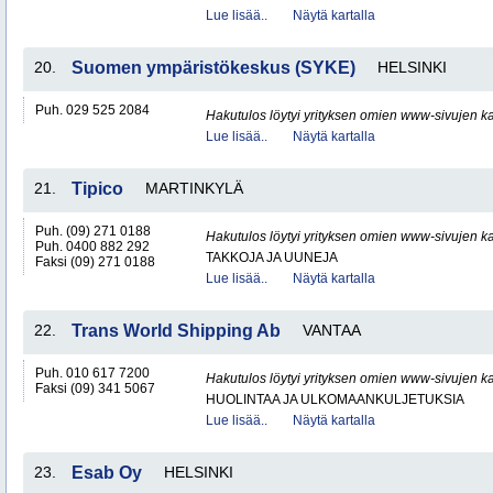
Lue lisää..
Näytä kartalla
20.
Suomen ympäristökeskus (SYKE)
HELSINKI
Puh. 029 525 2084
Hakutulos löytyi yrityksen omien www-sivujen ka
Lue lisää..
Näytä kartalla
21.
Tipico
MARTINKYLÄ
Puh. (09) 271 0188
Hakutulos löytyi yrityksen omien www-sivujen ka
Puh. 0400 882 292
TAKKOJA JA UUNEJA
Faksi (09) 271 0188
Lue lisää..
Näytä kartalla
22.
Trans World Shipping Ab
VANTAA
Puh. 010 617 7200
Hakutulos löytyi yrityksen omien www-sivujen ka
Faksi (09) 341 5067
HUOLINTAA JA ULKOMAANKULJETUKSIA
Lue lisää..
Näytä kartalla
23.
Esab Oy
HELSINKI