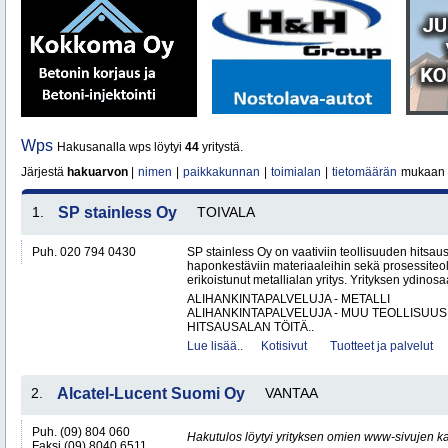
Wps
Hakusanalla wps löytyi
44
yritystä.
Järjestä
hakuarvon
|
nimen
|
paikkakunnan
|
toimialan
|
tietomäärän
mukaan
1.
SP stainless Oy
TOIVALA
Puh. 020 794 0430
SP stainless Oy on vaativiin teollisuuden hitsaus
haponkestäviin materiaaleihin sekä prosessiteol
erikoistunut metallialan yritys. Yrityksen ydinosa
ALIHANKINTAPALVELUJA - METALLI
ALIHANKINTAPALVELUJA - MUU TEOLLISUUS
HITSAUSALAN TÖITÄ..
Lue lisää..
Kotisivut
Tuotteet ja palvelut
2.
Alcatel-Lucent Suomi Oy
VANTAA
Puh. (09) 804 060
Hakutulos löytyi yrityksen omien www-sivujen ka
Faksi (09) 8040 6511