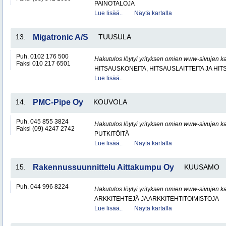
PAINOTALOJA
Lue lisää..
Näytä kartalla
13.
Migatronic A/S
TUUSULA
Puh. 0102 176 500
Hakutulos löytyi yrityksen omien www-sivujen ka
Faksi 010 217 6501
HITSAUSKONEITA, HITSAUSLAITTEITA JA HI
Lue lisää..
14.
PMC-Pipe Oy
KOUVOLA
Puh. 045 855 3824
Hakutulos löytyi yrityksen omien www-sivujen ka
Faksi (09) 4247 2742
PUTKITÖITÄ
Lue lisää..
Näytä kartalla
15.
Rakennussuunnittelu Aittakumpu Oy
KUUSAMO
Puh. 044 996 8224
Hakutulos löytyi yrityksen omien www-sivujen ka
ARKKITEHTEJÄ JA ARKKITEHTITOIMISTOJA
Lue lisää..
Näytä kartalla