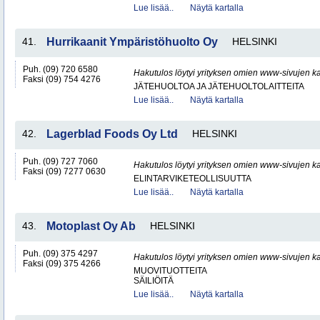
Lue lisää..
Näytä kartalla
41.
Hurrikaanit Ympäristöhuolto Oy
HELSINKI
Puh. (09) 720 6580
Hakutulos löytyi yrityksen omien www-sivujen ka
Faksi (09) 754 4276
JÄTEHUOLTOA JA JÄTEHUOLTOLAITTEITA
Lue lisää..
Näytä kartalla
42.
Lagerblad Foods Oy Ltd
HELSINKI
Puh. (09) 727 7060
Hakutulos löytyi yrityksen omien www-sivujen ka
Faksi (09) 7277 0630
ELINTARVIKETEOLLISUUTTA
Lue lisää..
Näytä kartalla
43.
Motoplast Oy Ab
HELSINKI
Puh. (09) 375 4297
Hakutulos löytyi yrityksen omien www-sivujen ka
Faksi (09) 375 4266
MUOVITUOTTEITA
SÄILIÖITÄ
Lue lisää..
Näytä kartalla