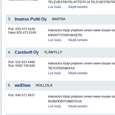
TELEVIESTINTÄLAITTEITA JA TELEVIESTINT
Lue lisää..
Näytä kartalla
3.
Imatran Pultti Oy
IMATRA
Puh. (05) 472 6166
Hakutulos löytyi yrityksen omien www-sivujen ka
Faksi (05) 472 6169
KIINNITYSTARVIKKEITA
Lue lisää..
Näytä kartalla
4.
Carelsoft Oy
YLÄMYLLY
Puh. 010 423 4488
Hakutulos löytyi yrityksen omien www-sivujen ka
Puh. 0400 749 849
TIETOTEKNIIKKAA
Lue lisää..
Näytä kartalla
5.
welDiwe
HOLLOLA
Puh. 040 571 4837
Hakutulos löytyi yrityksen omien www-sivujen ka
INSINÖÖRITOIMISTOJA
Lue lisää..
Näytä kartalla