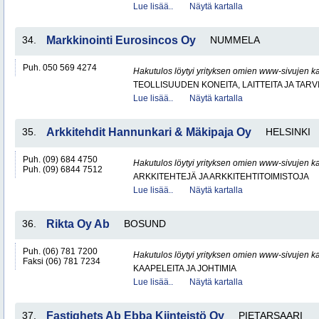
Lue lisää..
Näytä kartalla
34.
Markkinointi Eurosincos Oy
NUMMELA
Puh. 050 569 4274
Hakutulos löytyi yrityksen omien www-sivujen ka
TEOLLISUUDEN KONEITA, LAITTEITA JA TARV
Lue lisää..
Näytä kartalla
35.
Arkkitehdit Hannunkari & Mäkipaja Oy
HELSINKI
Puh. (09) 684 4750
Hakutulos löytyi yrityksen omien www-sivujen ka
Puh. (09) 6844 7512
ARKKITEHTEJÄ JA ARKKITEHTITOIMISTOJA
Lue lisää..
Näytä kartalla
36.
Rikta Oy Ab
BOSUND
Puh. (06) 781 7200
Hakutulos löytyi yrityksen omien www-sivujen ka
Faksi (06) 781 7234
KAAPELEITA JA JOHTIMIA
Lue lisää..
Näytä kartalla
37.
Fastighets Ab Ebba Kiinteistö Oy
PIETARSAARI