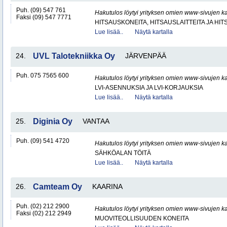
Puh. (09) 547 761
Hakutulos löytyi yrityksen omien www-sivujen ka
Faksi (09) 547 7771
HITSAUSKONEITA, HITSAUSLAITTEITA JA HI
Lue lisää..
Näytä kartalla
24.
UVL Talotekniikka Oy
JÄRVENPÄÄ
Puh. 075 7565 600
Hakutulos löytyi yrityksen omien www-sivujen ka
LVI-ASENNUKSIA JA LVI-KORJAUKSIA
Lue lisää..
Näytä kartalla
25.
Diginia Oy
VANTAA
Puh. (09) 541 4720
Hakutulos löytyi yrityksen omien www-sivujen ka
SÄHKÖALAN TÖITÄ
Lue lisää..
Näytä kartalla
26.
Camteam Oy
KAARINA
Puh. (02) 212 2900
Hakutulos löytyi yrityksen omien www-sivujen ka
Faksi (02) 212 2949
MUOVITEOLLISUUDEN KONEITA