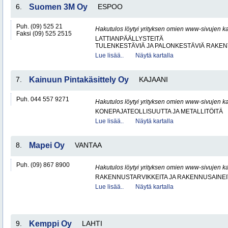
6.
Suomen 3M Oy
ESPOO
Puh. (09) 525 21
Hakutulos löytyi yrityksen omien www-sivujen ka
Faksi (09) 525 2515
LATTIANPÄÄLLYSTEITÄ
TULENKESTÄVIÄ JA PALONKESTÄVIÄ RAKEN
Lue lisää..
Näytä kartalla
7.
Kainuun Pintakäsittely Oy
KAJAANI
Puh. 044 557 9271
Hakutulos löytyi yrityksen omien www-sivujen ka
KONEPAJATEOLLISUUTTA JA METALLITÖITÄ
Lue lisää..
Näytä kartalla
8.
Mapei Oy
VANTAA
Puh. (09) 867 8900
Hakutulos löytyi yrityksen omien www-sivujen ka
RAKENNUSTARVIKKEITA JA RAKENNUSAINEI
Lue lisää..
Näytä kartalla
9.
Kemppi Oy
LAHTI