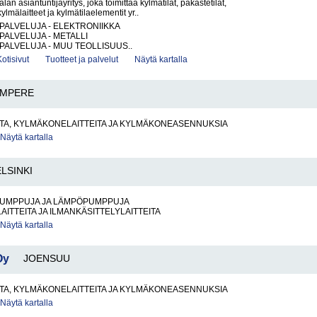
an asiantuntijayritys, joka toimittaa kylmätilat, pakastetilat,
lmälaitteet ja kylmätilaelementit yr..
PALVELUJA - ELEKTRONIIKKA
PALVELUJA - METALLI
PALVELUJA - MUU TEOLLISUUS..
Kotisivut
Tuotteet ja palvelut
Näytä kartalla
AMPERE
TA, KYLMÄKONELAITTEITA JA KYLMÄKONEASENNUKSIA
Näytä kartalla
LSINKI
UMPPUJA JA LÄMPÖPUMPPUJA
AITTEITA JA ILMANKÄSITTELYLAITTEITA
Näytä kartalla
Oy
JOENSUU
TA, KYLMÄKONELAITTEITA JA KYLMÄKONEASENNUKSIA
Näytä kartalla