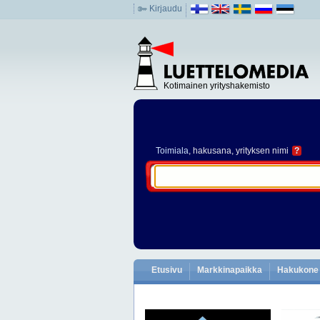
Kirjaudu
Kotimainen yrityshakemisto
Toimiala
, hakusana, yrityksen nimi
?
Etusivu
Markkinapaikka
Hakukone