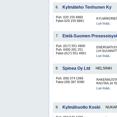
6.
Kylmäteho Tenhunen Ky
Puh. 020 155 6860
KYLMÄKONEI
Faksi 020 155 6861
Lue lisää..
7.
Etelä-Suomen Prosessisys
Puh. (017) 551 4900
ENERGIATUOT
Puh. 0400 281 251
LVI-SUUNNIT
Faksi (017) 551 4901
Lue lisää..
8.
Spinea Oy Ltd
HELSINKI
Puh. (09) 374 1066
RAKENNUSTA
Faksi (09) 387 9390
RAUTAA JA T
Lue lisää..
9.
Kylmähuolto Koski
NUKAR