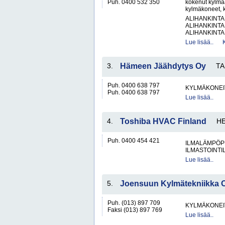
Puh. 0400 532 350
kokenut kylmäal
kylmäkoneet, ky
ALIHANKINTA
ALIHANKINTA
ALIHANKINTA
Lue lisää..
3.
Hämeen Jäähdytys Oy
T
Puh. 0400 638 797
KYLMÄKONEI
Puh. 0400 638 797
Lue lisää..
4.
Toshiba HVAC Finland
HE
Puh. 0400 454 421
ILMALÄMPÖP
ILMASTOINTIL
Lue lisää..
5.
Joensuun Kylmätekniikka 
Puh. (013) 897 709
KYLMÄKONEI
Faksi (013) 897 769
Lue lisää..