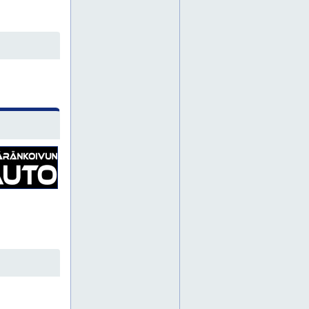
ilmanvaihtojärjestelmien huolto
ilmanvaihtojärjestelmien korjaus
ilmanvaihtojärjestelmien modernisointi
ilmanvaihtojärjestelmien tiiveyskokeet
ilmanvaihtojärjestelmät
ilmanvaihtojärjestelmät satakunta
ilmanvaihtokanavien eristykset
ilmanvaihtokanavien eristys
ilmanvaihtokanavien eristys pori
ilmanvaihtokanavien eristys rauma
ilmanvaihtokanavien eristys satakunta
ilmanvaihtokanavien eristystä
ilmanvaihtokanavien puhdistukset
ilmanvaihtokanavien puhdistus
ilmanvaihtokanavien puhdistus pori
ilmanvaihtokanavien puhdistus rauma
ilmanvaihtokanavien puhdistus satakunta
ilmanvaihtokanavien puhdistusta
ilmanvaihtomittaus
ilmanvaihtopuhaltimet
ilmanvaihtopuhaltimien vaihto
ilmanvaihtopuhaltimien vaihto pori
ilmanvaihtopuhaltimien vaihto satakunta
ilmanvaihtosuodattimet
ilmanvaihtosuodattimien vaihto
ilmanvaihtosuodattimien vaihto pori
ilmanvaihtosuodattimien vaihto satakunta
ilmanvaihtosuunnittelu
ilmanvaihtosuunnittelu satakunta
ilmanvaihtosuunnittelua