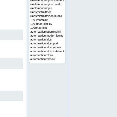
ilmalämpöpumpun asennus
ilmalämpöpumpun huolto
ilmalämpöpumput
ilmastointilaitteet
ilmastointilaitteiden huolto
100 ilmastointi
100-ilmastointi oy
100ilmastointi
automaatiomodernisointi
automaation modernisointi
automaatiourakat
automaatiourakat pori
automaatiourakat rauma
automaatiourakat satakunta
automaatiourakka
automaatiourakointi
huonelämpötilojen mittaukset
ilmalämpöpumppujen asennus
ilmalämpöpumppujen huolto
ilmalämpöpumpun asennus pori
ilmalämpöpumpun asennus satakunta
ilmalämpöpumpun huolto pori
ilmalämpöpumpun huolto satakunta
ilmalämpöpumput pori
ilmalämpöpumput satakunta
ilmamäärien mittaukset
ilmamäärien mittaus
ilmamäärien mittaus pori
ilmamäärien mittaus rauma
ilmamäärien mittaus satakunta