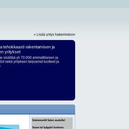
» Lisää yritys hakemistoon
ja tehokkaasti rakentamisen ja
en yritykset
 sisältää yli 70.000 ammattilaisen ja
dot sekä yrityksen tarjoamat tuotteet ja
ä