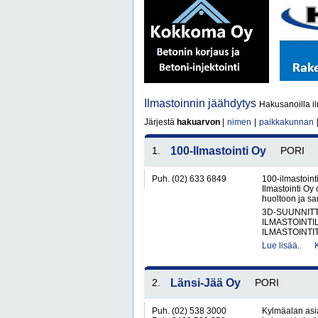
Ilmastoinnin jäähdytys
Hakusanoilla il
Järjestä
hakuarvon
|
nimen
|
paikkakunnan
1.
100-Ilmastointi Oy
PORI
Puh. (02) 633 6849
100-ilmastointi
Ilmastointi Oy 
huoltoon ja san
3D-SUUNNIT
ILMASTOINTIL
ILMASTOINTIT
Lue lisää..
2.
Länsi-Jää Oy
PORI
Puh. (02) 538 3000
Kylmäalan asia