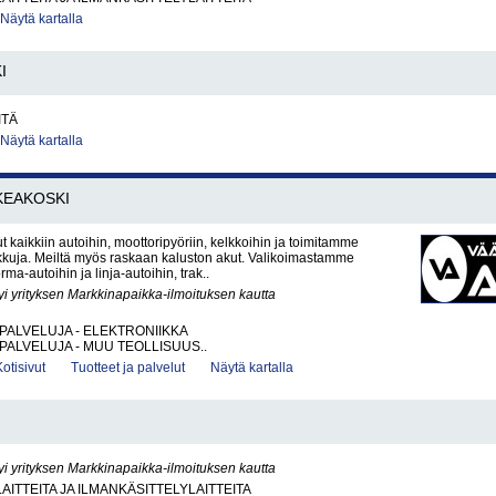
Näytä kartalla
I
ITÄ
Näytä kartalla
KEAKOSKI
t kaikkiin autoihin, moottoripyöriin, kelkkoihin ja toimitamme
kkuja. Meiltä myös raskaan kaluston akut. Valikoimastamme
rma-autoihin ja linja-autoihin, trak..
yi yrityksen Markkinapaikka-ilmoituksen kautta
PALVELUJA - ELEKTRONIIKKA
PALVELUJA - MUU TEOLLISUUS..
Kotisivut
Tuotteet ja palvelut
Näytä kartalla
yi yrityksen Markkinapaikka-ilmoituksen kautta
AITTEITA JA ILMANKÄSITTELYLAITTEITA