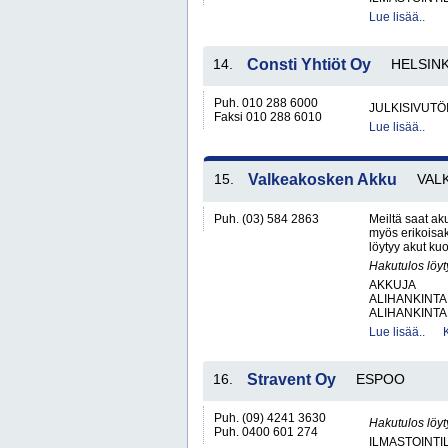
Lue lisää..
14.
Consti Yhtiöt Oy
HELSINK
Puh. 010 288 6000
JULKISIVUTÖ
Faksi 010 288 6010
Lue lisää..
15.
Valkeakosken Akku
VAL
Puh. (03) 584 2863
Meiltä saat aku
myös erikoisa
löytyy akut kuo
Hakutulos löyt
AKKUJA
ALIHANKINTA
ALIHANKINTA
Lue lisää..
16.
Stravent Oy
ESPOO
Puh. (09) 4241 3630
Hakutulos löyt
Puh. 0400 601 274
ILMASTOINTIL