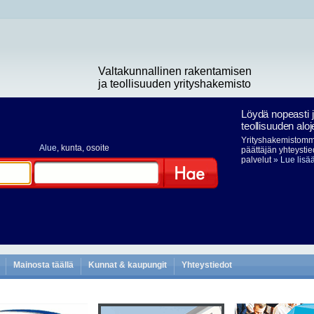
Valtakunnallinen rakentamisen
ja teollisuuden yrityshakemisto
Löydä nopeasti 
teollisuuden aloj
Yrityshakemistomme
Alue
, kunta, osoite
päättäjän yhteystie
palvelut
» Lue lisä
Hae
Mainosta täällä
Kunnat & kaupungit
Yhteystiedot