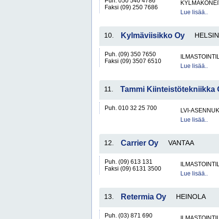
Puh. 050 540 4786
KYLMÄKONEI
Faksi (09) 250 7686
Lue lisää..
10.
Kylmäviisikko Oy
HELSIN
Puh. (09) 350 7650
ILMASTOINTIL
Faksi (09) 3507 6510
Lue lisää..
11.
Tammi Kiinteistötekniikka
Puh. 010 32 25 700
LVI-ASENNUK
Lue lisää..
12.
Carrier Oy
VANTAA
Puh. (09) 613 131
ILMASTOINTIL
Faksi (09) 6131 3500
Lue lisää..
13.
Retermia Oy
HEINOLA
Puh. (03) 871 690
ILMASTOINTIL