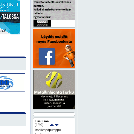
Lue lisää
(
1
/40)
ilmalämpöpumppu