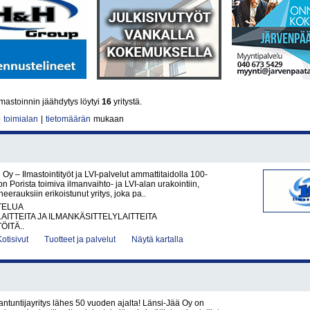
mastoinnin jäähdytys löytyi
16
yritystä.
|
toimialan
|
tietomäärän
mukaan
 Oy – Ilmastointityöt ja LVI-palvelut ammattitaidolla 100-
on Porista toimiva ilmanvaihto- ja LVI-alan urakointiin,
eerauksiin erikoistunut yritys, joka pa..
TELUA
AITTEITA JA ILMANKÄSITTELYLAITTEITA
ÖITÄ..
Kotisivut
Tuotteet ja palvelut
Näytä kartalla
ntuntijayritys lähes 50 vuoden ajalta! Länsi-Jää Oy on