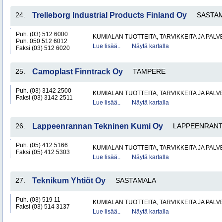
24.
Trelleborg Industrial Products Finland Oy
SASTA
Puh. (03) 512 6000
KUMIALAN TUOTTEITA, TARVIKKEITA JA PAL
Puh. 050 512 6012
Lue lisää..
Näytä kartalla
Faksi (03) 512 6020
25.
Camoplast Finntrack Oy
TAMPERE
Puh. (03) 3142 2500
KUMIALAN TUOTTEITA, TARVIKKEITA JA PAL
Faksi (03) 3142 2511
Lue lisää..
Näytä kartalla
26.
Lappeenrannan Tekninen Kumi Oy
LAPPEENRAN
Puh. (05) 412 5166
KUMIALAN TUOTTEITA, TARVIKKEITA JA PAL
Faksi (05) 412 5303
Lue lisää..
Näytä kartalla
27.
Teknikum Yhtiöt Oy
SASTAMALA
Puh. (03) 519 11
KUMIALAN TUOTTEITA, TARVIKKEITA JA PAL
Faksi (03) 514 3137
Lue lisää..
Näytä kartalla