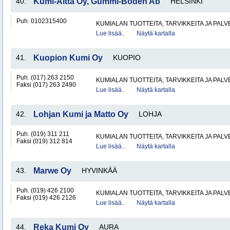
40.
Kumi-Aitta Oy, Gummi-Boden Ab
HELSINKI
Puh. 0102315400
KUMIALAN TUOTTEITA, TARVIKKEITA JA PAL
Lue lisää..
Näytä kartalla
41.
Kuopion Kumi Oy
KUOPIO
Puh. (017) 263 2150
KUMIALAN TUOTTEITA, TARVIKKEITA JA PAL
Faksi (017) 263 2490
Lue lisää..
Näytä kartalla
42.
Lohjan Kumi ja Matto Oy
LOHJA
Puh. (019) 311 211
KUMIALAN TUOTTEITA, TARVIKKEITA JA PAL
Faksi (019) 312 814
Lue lisää..
Näytä kartalla
43.
Marwe Oy
HYVINKÄÄ
Puh. (019) 426 2100
KUMIALAN TUOTTEITA, TARVIKKEITA JA PAL
Faksi (019) 426 2126
Lue lisää..
Näytä kartalla
44.
Reka Kumi Oy
AURA