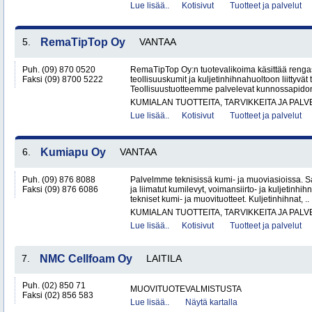
Lue lisää..
Kotisivut
Tuotteet ja palvelut
5.
RemaTipTop Oy
VANTAA
Puh. (09) 870 0520
RemaTipTop Oy:n tuotevalikoima käsittää rengas
Faksi (09) 8700 5222
teollisuuskumit ja kuljetinhihnahuoltoon liittyvät t
Teollisuustuotteemme palvelevat kunnossapidon 
KUMIALAN TUOTTEITA, TARVIKKEITA JA PAL
Lue lisää..
Kotisivut
Tuotteet ja palvelut
6.
Kumiapu Oy
VANTAA
Puh. (09) 876 8088
Palvelmme teknisissä kumi- ja muoviasioissa. S
Faksi (09) 876 6086
ja liimatut kumilevyt, voimansiirto- ja kuljetinh
tekniset kumi- ja muovituotteet. Kuljetinhihnat, ..
KUMIALAN TUOTTEITA, TARVIKKEITA JA PAL
Lue lisää..
Kotisivut
Tuotteet ja palvelut
7.
NMC Cellfoam Oy
LAITILA
Puh. (02) 850 71
MUOVITUOTEVALMISTUSTA
Faksi (02) 856 583
Lue lisää..
Näytä kartalla