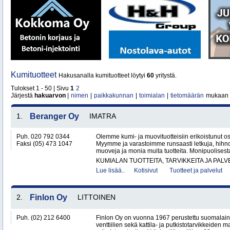
Kumituotteet
Hakusanalla kumituotteet löytyi
60
yritystä.
Tulokset 1 - 50 | Sivu
1
2
Järjestä
hakuarvon
|
nimen
|
paikkakunnan
|
toimialan
|
tietomäärän
mukaan
1.
Beranger Oy
IMATRA
Puh. 020 792 0344
Olemme kumi- ja muovituotteisiin erikoistunut o
Faksi (05) 473 1047
Myymme ja varastoimme runsaasti letkuja, hihnoj
muoveja ja monia muita tuotteita. Monipuolises
KUMIALAN TUOTTEITA, TARVIKKEITA JA PAL
Lue lisää..
Kotisivut
Tuotteet ja palvelut
2.
Finlon Oy
LITTOINEN
Puh. (02) 212 6400
Finlon Oy on vuonna 1967 perustettu suomalainen
venttiilien sekä kattila- ja putkistotarvikkeiden 