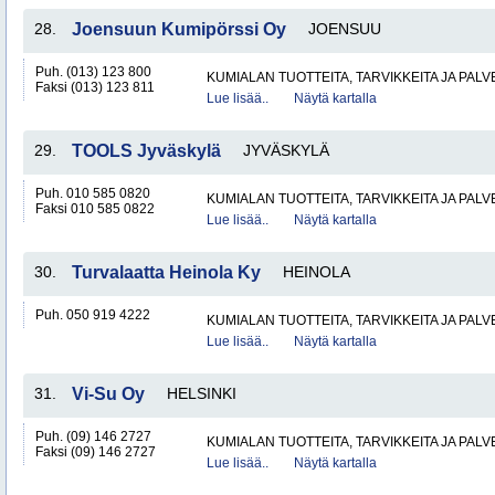
28.
Joensuun Kumipörssi Oy
JOENSUU
Puh. (013) 123 800
KUMIALAN TUOTTEITA, TARVIKKEITA JA PAL
Faksi (013) 123 811
Lue lisää..
Näytä kartalla
29.
TOOLS Jyväskylä
JYVÄSKYLÄ
Puh. 010 585 0820
KUMIALAN TUOTTEITA, TARVIKKEITA JA PAL
Faksi 010 585 0822
Lue lisää..
Näytä kartalla
30.
Turvalaatta Heinola Ky
HEINOLA
Puh. 050 919 4222
KUMIALAN TUOTTEITA, TARVIKKEITA JA PAL
Lue lisää..
Näytä kartalla
31.
Vi-Su Oy
HELSINKI
Puh. (09) 146 2727
KUMIALAN TUOTTEITA, TARVIKKEITA JA PAL
Faksi (09) 146 2727
Lue lisää..
Näytä kartalla