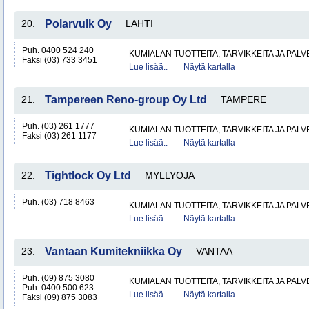
20.
Polarvulk Oy
LAHTI
Puh. 0400 524 240
KUMIALAN TUOTTEITA, TARVIKKEITA JA PAL
Faksi (03) 733 3451
Lue lisää..
Näytä kartalla
21.
Tampereen Reno-group Oy Ltd
TAMPERE
Puh. (03) 261 1777
KUMIALAN TUOTTEITA, TARVIKKEITA JA PAL
Faksi (03) 261 1177
Lue lisää..
Näytä kartalla
22.
Tightlock Oy Ltd
MYLLYOJA
Puh. (03) 718 8463
KUMIALAN TUOTTEITA, TARVIKKEITA JA PAL
Lue lisää..
Näytä kartalla
23.
Vantaan Kumitekniikka Oy
VANTAA
Puh. (09) 875 3080
KUMIALAN TUOTTEITA, TARVIKKEITA JA PAL
Puh. 0400 500 623
Lue lisää..
Näytä kartalla
Faksi (09) 875 3083