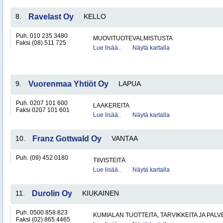
8.
Ravelast Oy
KELLO
Puh. 010 235 3480
MUOVITUOTEVALMISTUSTA
Faksi (08) 511 725
Lue lisää..
Näytä kartalla
9.
Vuorenmaa Yhtiöt Oy
LAPUA
Puh. 0207 101 600
LAAKEREITA
Faksi 0207 101 601
Lue lisää..
Näytä kartalla
10.
Franz Gottwald Oy
VANTAA
Puh. (09) 452 0180
TIIVISTEITÄ
Lue lisää..
Näytä kartalla
11.
Durolin Oy
KIUKAINEN
Puh. 0500 858 823
KUMIALAN TUOTTEITA, TARVIKKEITA JA PAL
Faksi (02) 865 4465