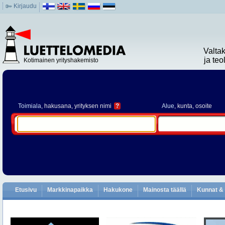
Kirjaudu
Valta
ja te
Kotimainen yrityshakemisto
Toimiala
, hakusana, yrityksen nimi
?
Alue
, kunta, osoite
Etusivu
Markkinapaikka
Hakukone
Mainosta täällä
Kunnat & 