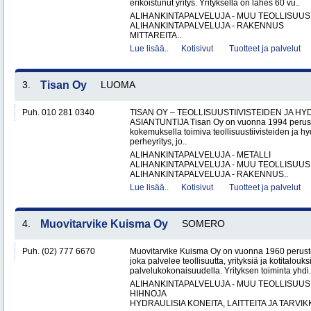
erikoistunut yritys. Yrityksellä on lähes 60 vu..
ALIHANKINTAPALVELUJA - MUU TEOLLISUUS
ALIHANKINTAPALVELUJA - RAKENNUS
MITTAREITA..
Lue lisää..
Kotisivut
Tuotteet ja palvelut
3.
Tisan Oy
LUOMA
Puh. 010 281 0340
TISAN OY – TEOLLISUUSTIIVISTEIDEN JA H
ASIANTUNTIJA Tisan Oy on vuonna 1994 peruste
kokemuksella toimiva teollisuustiivisteiden ja hy
perheyritys, jo..
ALIHANKINTAPALVELUJA - METALLI
ALIHANKINTAPALVELUJA - MUU TEOLLISUUS
ALIHANKINTAPALVELUJA - RAKENNUS..
Lue lisää..
Kotisivut
Tuotteet ja palvelut
4.
Muovitarvike Kuisma Oy
SOMERO
Puh. (02) 777 6670
Muovitarvike Kuisma Oy on vuonna 1960 peruste
joka palvelee teollisuutta, yrityksiä ja kotitalouks
palvelukokonaisuudella. Yrityksen toiminta yhdi.
ALIHANKINTAPALVELUJA - MUU TEOLLISUUS
HIHNOJA
HYDRAULISIA KONEITA, LAITTEITA JA TARVIKK