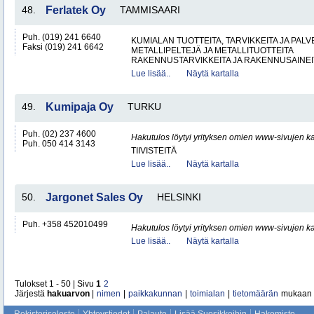
48.
Ferlatek Oy
TAMMISAARI
Puh. (019) 241 6640
KUMIALAN TUOTTEITA, TARVIKKEITA JA PAL
Faksi (019) 241 6642
METALLIPELTEJÄ JA METALLITUOTTEITA
RAKENNUSTARVIKKEITA JA RAKENNUSAINEI
Lue lisää..
Näytä kartalla
49.
Kumipaja Oy
TURKU
Puh. (02) 237 4600
Hakutulos löytyi yrityksen omien www-sivujen ka
Puh. 050 414 3143
TIIVISTEITÄ
Lue lisää..
Näytä kartalla
50.
Jargonet Sales Oy
HELSINKI
Puh. +358 452010499
Hakutulos löytyi yrityksen omien www-sivujen ka
Lue lisää..
Näytä kartalla
Tulokset 1 - 50 | Sivu
1
2
Järjestä
hakuarvon
|
nimen
|
paikkakunnan
|
toimialan
|
tietomäärän
mukaan