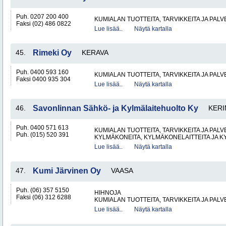
Puh. 0207 200 400
KUMIALAN TUOTTEITA, TARVIKKEITA JA PAL
Faksi (02) 486 0822
Lue lisää..
Näytä kartalla
45.
Rimeki Oy
KERAVA
Puh. 0400 593 160
KUMIALAN TUOTTEITA, TARVIKKEITA JA PAL
Faksi 0400 935 304
Lue lisää..
Näytä kartalla
46.
Savonlinnan Sähkö- ja Kylmälaitehuolto Ky
KERI
Puh. 0400 571 613
KUMIALAN TUOTTEITA, TARVIKKEITA JA PAL
Puh. (015) 520 391
KYLMÄKONEITA, KYLMÄKONELAITTEITA JA
Lue lisää..
Näytä kartalla
47.
Kumi Järvinen Oy
VAASA
Puh. (06) 357 5150
HIHNOJA
Faksi (06) 312 6288
KUMIALAN TUOTTEITA, TARVIKKEITA JA PAL
Lue lisää..
Näytä kartalla