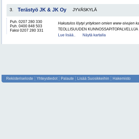
3.
Terästyö JK & JK Oy
JYVÄSKYLÄ
Puh. 0207 280 330
Hakutulos löytyi yrityksen omien www-sivujen ka
Puh. 0400 848 503
TEOLLISUUDEN KUNNOSSAPITOPALVELUJA
Faksi 0207 280 331
Lue lisää..
Näytä kartalla
Rekisteriseloste
Yhteystiedot
Palaute
Lisää Suosikkeihin
Hakemisto