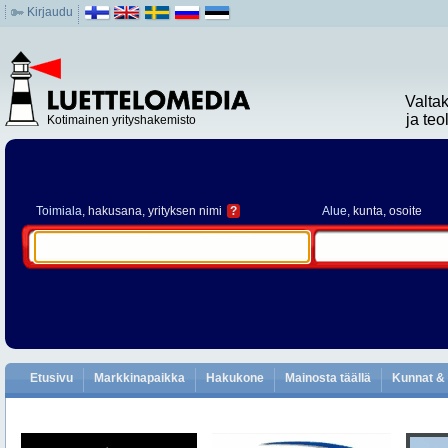
Kirjaudu
Valta
ja te
Kotimainen yrityshakemisto
Toimiala
, hakusana, yrityksen nimi
?
Alue
, kunta, osoite
Etusivu
Markkinapaikka
Hakukone
Mainosta täällä
Kunnat & 