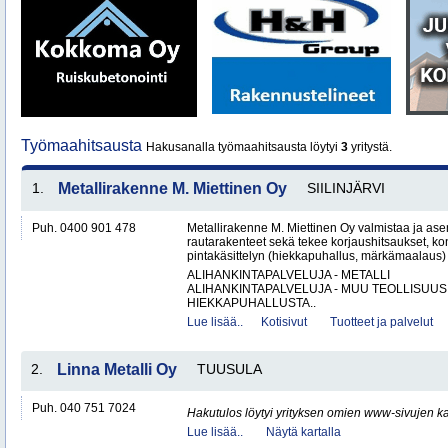
Työmaahitsausta
Hakusanalla työmaahitsausta löytyi
3
yritystä.
1.
Metallirakenne M. Miettinen Oy
SIILINJÄRVI
Puh. 0400 901 478
Metallirakenne M. Miettinen Oy valmistaa ja ase
rautarakenteet sekä tekee korjaushitsaukset, ko
pintakäsittelyn (hiekkapuhallus, märkämaalaus) v
ALIHANKINTAPALVELUJA - METALLI
ALIHANKINTAPALVELUJA - MUU TEOLLISUUS
HIEKKAPUHALLUSTA..
Lue lisää..
Kotisivut
Tuotteet ja palvelut
2.
Linna Metalli Oy
TUUSULA
Puh. 040 751 7024
Hakutulos löytyi yrityksen omien www-sivujen ka
Lue lisää..
Näytä kartalla