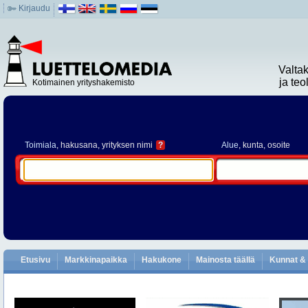
Kirjaudu
Valta
ja te
Kotimainen yrityshakemisto
Toimiala
, hakusana, yrityksen nimi
?
Alue
, kunta, osoite
Etusivu
Markkinapaikka
Hakukone
Mainosta täällä
Kunnat & 