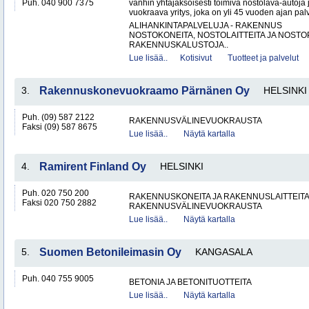
Puh. 040 900 7375
vanhin yhtäjaksoisesti toimiva nostolava-autoja 
vuokraava yritys, joka on yli 45 vuoden ajan palv
ALIHANKINTAPALVELUJA - RAKENNUS
NOSTOKONEITA, NOSTOLAITTEITA JA NOST
RAKENNUSKALUSTOJA..
Lue lisää..
Kotisivut
Tuotteet ja palvelut
3.
Rakennuskonevuokraamo Pärnänen Oy
HELSINKI
Puh. (09) 587 2122
RAKENNUSVÄLINEVUOKRAUSTA
Faksi (09) 587 8675
Lue lisää..
Näytä kartalla
4.
Ramirent Finland Oy
HELSINKI
Puh. 020 750 200
RAKENNUSKONEITA JA RAKENNUSLAITTEIT
Faksi 020 750 2882
RAKENNUSVÄLINEVUOKRAUSTA
Lue lisää..
Näytä kartalla
5.
Suomen Betonileimasin Oy
KANGASALA
Puh. 040 755 9005
BETONIA JA BETONITUOTTEITA
Lue lisää..
Näytä kartalla