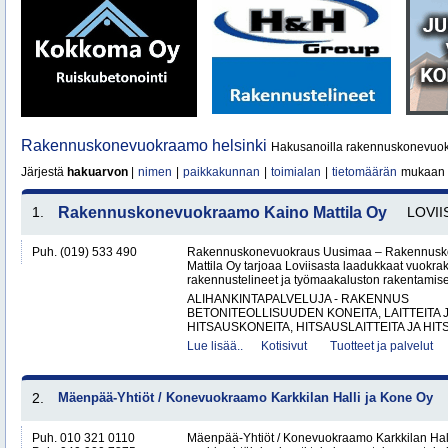
Rakennuskonevuokraamo helsinki
Hakusanoilla rakennuskonevuokr
Järjestä
hakuarvon
|
nimen
|
paikkakunnan
|
toimialan
|
tietomäärän
mukaan
1.
Rakennuskonevuokraamo Kaino Mattila Oy
LOVII
Puh. (019) 533 490
Rakennuskonevuokraus Uusimaa – Rakennusk
Mattila Oy tarjoaa Loviisasta laadukkaat vuokrak
rakennustelineet ja työmaakaluston rakentamisen
ALIHANKINTAPALVELUJA - RAKENNUS
BETONITEOLLISUUDEN KONEITA, LAITTEITA J
HITSAUSKONEITA, HITSAUSLAITTEITA JA HIT
Lue lisää..
Kotisivut
Tuotteet ja palvelut
2.
Mäenpää-Yhtiöt / Konevuokraamo Karkkilan Halli ja Kone Oy
Puh. 010 321 0110
Mäenpää-Yhtiöt / Konevuokraamo Karkkilan Hal