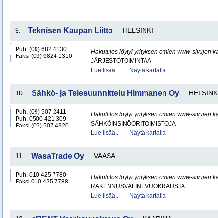
9.
Teknisen Kaupan Liitto
HELSINKI
Puh. (09) 682 4130
Hakutulos löytyi yrityksen omien www-sivujen ka
Faksi (09) 6824 1310
JÄRJESTÖTOIMINTAA
Lue lisää..
Näytä kartalla
10.
Sähkö- ja Telesuunnittelu Himmanen Oy
HELSINK
Puh. (09) 507 2411
Hakutulos löytyi yrityksen omien www-sivujen ka
Puh. 0500 421 309
SÄHKÖINSINÖÖRITOIMISTOJA
Faksi (09) 507 4320
Lue lisää..
Näytä kartalla
11.
WasaTrade Oy
VAASA
Puh. 010 425 7780
Hakutulos löytyi yrityksen omien www-sivujen ka
Faksi 010 425 7788
RAKENNUSVÄLINEVUOKRAUSTA
Lue lisää..
Näytä kartalla