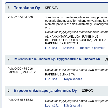
6.
Tornokone Oy
KERAVA
Puh. 010 5264 600
Tornokone on maailman johtavan pumppuvalmis
edustaja Suomessa. Tornokone on vakiinnutta
olemme palvelleet asiakkaitamme yli vuosikym
on..
Hakutulos löytyi yrityksen Markkinapaikka-ilmoi
ALIHANKINTAPALVELUJA - RAKENNUS
BETONITEOLLISUUDEN KONEITA, LAITTEITA J
RAKENNUSKALUSTOJA..
Lue lisää..
Kotisivut
Tuotteet ja palvelut
7.
Rakennusliike R. Lindholm Ky - Byggnadsfirma R. Lindholm Kb
D
Puh. 0400 474 916
Hakutulos löytyi yrityksen omien www-sivujen ka
Faksi (019) 241 3512
RAKENNUSLIIKKEITÄ
Lue lisää..
Näytä kartalla
8.
Espoon erikoisapu ja rakennus Oy
ESPOO
Puh. 045 665 5533
Hakutulos löytyi yrityksen omien www-sivujen ka
Lue lisää..
Näytä kartalla