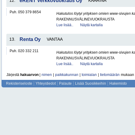
12.
eRENT Verkkovuokraus Oy
KAARINA
Puh. 050 379 8654
Hakutulos löytyi yrityksen omien www-sivujen ka
RAKENNUSVÄLINEVUOKRAUSTA
Lue lisää..
Näytä kartalla
13.
Renta Oy
VANTAA
Puh. 020 332 211
Hakutulos löytyi yrityksen omien www-sivujen ka
RAKENNUSVÄLINEVUOKRAUSTA
Lue lisää..
Näytä kartalla
Järjestä
hakuarvon
|
nimen
|
paikkakunnan
|
toimialan
|
tietomäärän
mukaan
Rekisteriseloste
Yhteystiedot
Palaute
Lisää Suosikkeihin
Hakemisto