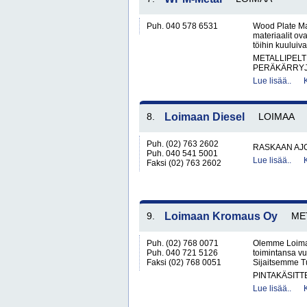
Puh. 040 578 6531
Wood Plate Mac
materiaalit ov
töihin kuuluiva
METALLIPELT
PERÄKÄRRYJ
Lue lisää..
8.
Loimaan Diesel
LOIMAA
Puh. (02) 763 2602
RASKAAN AJ
Puh. 040 541 5001
Lue lisää..
Faksi (02) 763 2602
9.
Loimaan Kromaus Oy
ME
Puh. (02) 768 0071
Olemme Loimaal
Puh. 040 721 5126
toimintansa vu
Faksi (02) 768 0051
Sijaitsemme Tu
PINTAKÄSITT
Lue lisää..