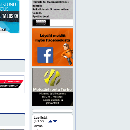
Lue lisää
(
1
/172)
loimaa