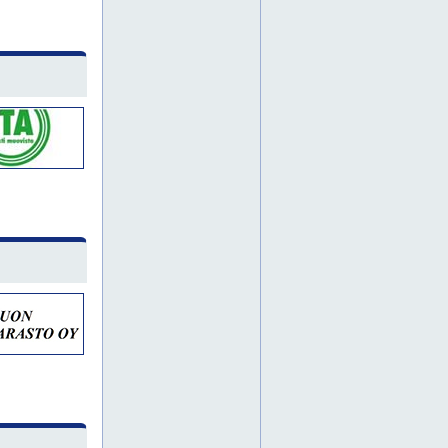
hionta
hst
konepajat
kupari
metallityöt
metallitöitä
rosteri
rst
ruostumaton teräs
teräs
eura
harjavalta
lohja
porvoo
raasepori
ulvila
etelä-pohjanmaa
hyvinkää
häme
hämeenlinna
itä-suomi
joensuu
jyväskylä
kanta-häme
karjala
keski-suomi
kokoonpanotyöt
kouvola
kuopio
kymenlaakso