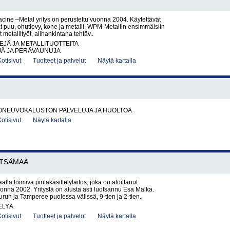
ine –Metal yritys on perustettu vuonna 2004. Käytettävät
at puu, ohutlevy, kone ja metalli. WPM-Metallin ensimmäisiin
t metallityöt, alihankintana tehtäv..
EJÄ JA METALLITUOTTEITA
Ä JA PERÄVAUNUJA
Kotisivut
Tuotteet ja palvelut
Näytä kartalla
ONEUVOKALUSTON PALVELUJA JA HUOLTOA
Kotisivut
Näytä kartalla
TSÄMAA
la toimiva pintakäsittelylaitos, joka on aloittanut
onna 2002. Yritystä on alusta asti luotsannu Esa Malka.
run ja Tamperee puolessa välissä, 9-tien ja 2-tien..
ELYÄ
Kotisivut
Tuotteet ja palvelut
Näytä kartalla