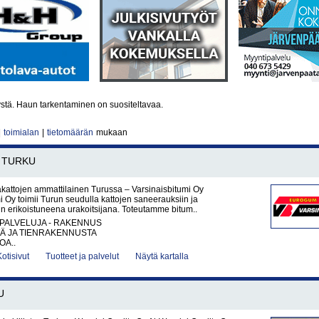
ystä. Haun tarkentaminen on suositeltavaa.
|
toimialan
|
tietomäärän
mukaan
TURKU
kattojen ammattilainen Turussa – Varsinaisbitumi Oy
i Oy toimii Turun seudulla kattojen saneerauksiin ja
hin erikoistuneena urakoitsijana. Toteutamme bitum..
PALVELUJA - RAKENNUS
TÄ JA TIENRAKENNUSTA
OA..
Kotisivut
Tuotteet ja palvelut
Näytä kartalla
U