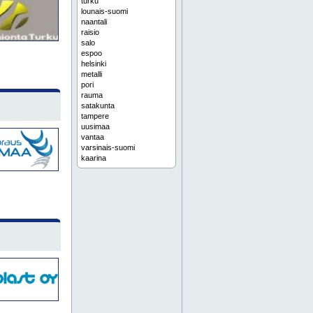
turku
lounais-suomi
naantali
raisio
salo
espoo
helsinki
metalli
pori
rauma
satakunta
tampere
uusimaa
vantaa
varsinais-suomi
kaarina
uusikaupunki
koko suomi
konepaja
länsi-suomi
pirkanmaa
järvenpää
kerava
forssa
kustavi
laitila
oripää
parainen
alumiini
etelä-suomi