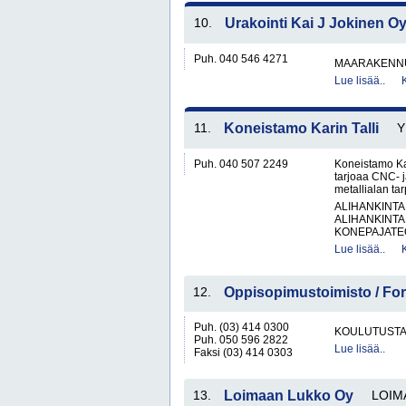
10.
Urakointi Kai J Jokinen O
Puh. 040 546 4271
MAARAKENNU
Lue lisää..
11.
Koneistamo Karin Talli
Y
Puh. 040 507 2249
Koneistamo Kar
tarjoaa CNC- j
metallialan tar
ALIHANKINTA
ALIHANKINTA
KONEPAJATEO
Lue lisää..
12.
Oppisopimustoimisto / Fo
Puh. (03) 414 0300
KOULUTUST
Puh. 050 596 2822
Lue lisää..
Faksi (03) 414 0303
13.
Loimaan Lukko Oy
LOIM