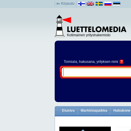
Kirjaudu
Kotimainen yrityshakemisto
Toimiala
, hakusana, yrityksen nimi
?
Etusivu
Markkinapaikka
Hakukone