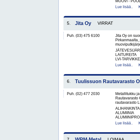
MUOVI - PUOL
Lue lisää..
5.
Jita Oy
VIRRAT
Puh. (03) 475 6100
Jita Oy on suo
Pirkanmaalta, 
muoviputkijärje
JÄTEVESIJÄ
LAITUREITA
LVI-TARVIKKE
Lue lisää..
6.
Tuulissuon Rautavarasto O
Puh. (02) 477 2030
Metallitukku j
Rautavarasto 
rautavarasto L
ALIHANKINTA
ALUMIINIA
ALUMIINIPROF
Lue lisää..
7.
WPM-Metal
LOIMAA