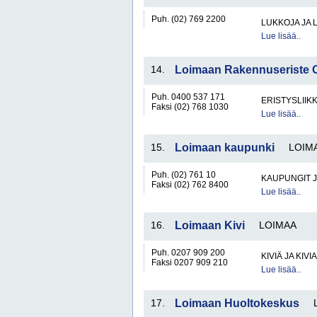
Puh. (02) 769 2200
LUKKOJA JA 
Lue lisää..
14.
Loimaan Rakennuseriste 
Puh. 0400 537 171
ERISTYSLIIK
Faksi (02) 768 1030
Lue lisää..
15.
Loimaan kaupunki
LOIM
Puh. (02) 761 10
KAUPUNGIT 
Faksi (02) 762 8400
Lue lisää..
16.
Loimaan Kivi
LOIMAA
Puh. 0207 909 200
KIVIÄ JA KIV
Faksi 0207 909 210
Lue lisää..
17.
Loimaan Huoltokeskus