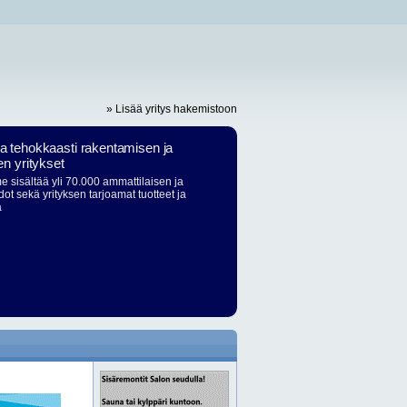
» Lisää yritys hakemistoon
ja tehokkaasti rakentamisen ja
en yritykset
 sisältää yli 70.000 ammattilaisen ja
dot sekä yrityksen tarjoamat tuotteet ja
ä