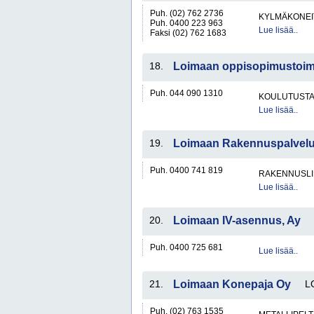
Puh. (02) 762 2736
KYLMÄKONEI
Puh. 0400 223 963
Lue lisää..
Faksi (02) 762 1683
18.
Loimaan oppisopimustoim
Puh. 044 090 1310
KOULUTUST
Lue lisää..
19.
Loimaan Rakennuspalvel
Puh. 0400 741 819
RAKENNUSLI
Lue lisää..
20.
Loimaan IV-asennus, Ay
Puh. 0400 725 681
Lue lisää..
21.
Loimaan Konepaja Oy
L
Puh. (02) 763 1535