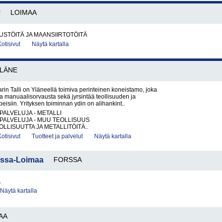
y
LOIMAA
STÖITÄ JA MAANSIIRTOTÖITÄ
Kotisivut
Näytä kartalla
LÄNE
in Talli on Yläneellä toimiva perinteinen koneistamo, joka
a manuaalisorvausta sekä jyrsintää teollisuuden ja
peisiin. Yrityksen toiminnan ydin on alihankint..
PALVELUJA - METALLI
PALVELUJA - MUU TEOLLISUUS
LLISUUTTA JA METALLITÖITÄ..
Kotisivut
Tuotteet ja palvelut
Näytä kartalla
rssa-Loimaa
FORSSA
A
Näytä kartalla
AA