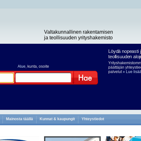
Valtakunnallinen rakentamisen
ja teollisuuden yrityshakemisto
Löydä nopeasti 
teollisuuden aloj
Yrityshakemistomme
Alue
, kunta, osoite
päättäjän yhteystie
palvelut
» Lue lisä
Hae
Mainosta täällä
Kunnat & kaupungit
Yhteystiedot