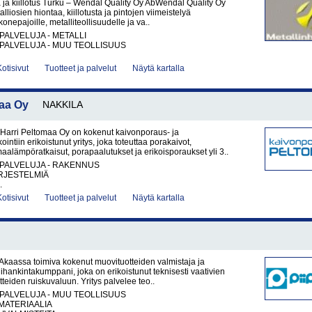
a ja kiillotus Turku – Wendal Quality Oy AbWendal Quality Oy
lliosien hiontaa, kiillotusta ja pintojen viimeistelyä
onepajoille, metalliteollisuudelle ja va..
PALVELUJA - METALLI
PALVELUJA - MUU TEOLLISUUS
Kotisivut
Tuotteet ja palvelut
Näytä kartalla
aa Oy
NAKKILA
Harri Peltomaa Oy on kokenut kaivonporaus- ja
ntiin erikoistunut yritys, joka toteuttaa porakaivot,
aalämpöratkaisut, porapaalutukset ja erikoisporaukset yli 3..
PALVELUJA - RAKENNUS
RJESTELMIÄ
.
Kotisivut
Tuotteet ja palvelut
Näytä kartalla
 Akaassa toimiva kokenut muovituotteiden valmistaja ja
lihankintakumppani, joka on erikoistunut teknisesti vaativien
teiden ruiskuvaluun. Yritys palvelee teo..
PALVELUJA - MUU TEOLLISUUS
ATERIAALIA