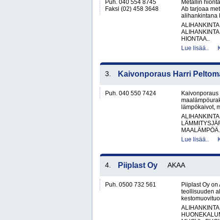
Puh. 040 554 8745
Metallin hiont
Faksi (02) 458 3648
Ab tarjoaa meta
alihankintana k
ALIHANKINTA
ALIHANKINTA
HIONTAA..
Lue lisää..
3.
Kaivonporaus Harri Peltom
Puh. 040 550 7424
Kaivonporaus 
maalämpöurakoi
lämpökaivot, m
ALIHANKINTA
LÄMMITYSJÄ
MAALÄMPÖÄ.
Lue lisää..
4.
Piiplast Oy
AKAA
Puh. 0500 732 561
Piiplast Oy on
teollisuuden a
kestomuovituot
ALIHANKINTA
HUONEKALUM