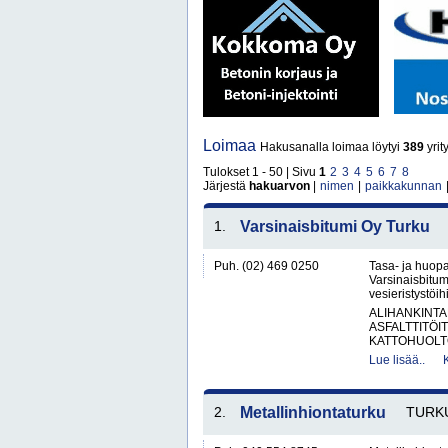
Loimaa
Hakusanalla loimaa löytyi
389
yrit
Tulokset 1 - 50 | Sivu
1
2
3
4
5
6
7
8
Järjestä
hakuarvon
|
nimen
|
paikkakunnan
1.
Varsinaisbitumi Oy Turku
Puh. (02) 469 0250
Tasa- ja huopa
Varsinaisbitum
vesieristystöi
ALIHANKINTA
ASFALTTITÖI
KATTOHUOLT
Lue lisää..
2.
Metallinhiontaturku
TURK