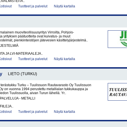
IVALMISTEITA..
Kotisivut
Tuotteet ja palvelut
Näytä kartalla
malainen muoviteollisuusyritys Virroilta, Pohjois-
ja yrityksen päätuotteita ovat kuivatus- ja muut
stelmät, pienkiinteistöjen jätevesien käsittelyjärjestelmä..
RJESTELMIÄ
ITA JA LVI-MATERIAALEJA..
Kotisivut
Tuotteet ja palvelut
Näytä kartalla
y
LIETO (TURKU)
a terästukku Turku – Tuulissuon Rautavarasto Oy Tuulissuon
Oy on vuonna 1994 perustettu metallialan tukkukauppa ja
iedon Tuulissuolla, aivan Turun lähellä. Yr..
PALVELUJA - METALLI
IILEJA..
Kotisivut
Tuotteet ja palvelut
Näytä kartalla