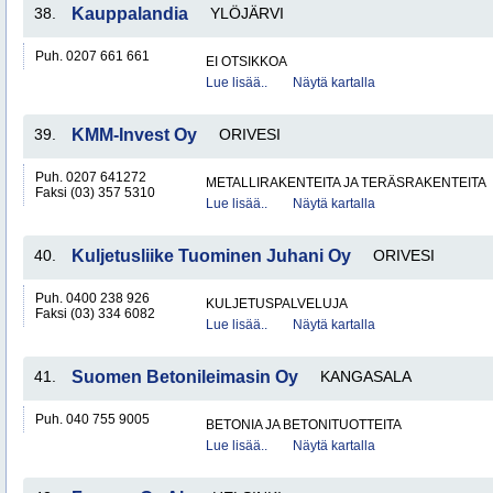
38.
Kauppalandia
YLÖJÄRVI
Puh. 0207 661 661
EI OTSIKKOA
Lue lisää..
Näytä kartalla
39.
KMM-Invest Oy
ORIVESI
Puh. 0207 641272
METALLIRAKENTEITA JA TERÄSRAKENTEITA
Faksi (03) 357 5310
Lue lisää..
Näytä kartalla
40.
Kuljetusliike Tuominen Juhani Oy
ORIVESI
Puh. 0400 238 926
KULJETUSPALVELUJA
Faksi (03) 334 6082
Lue lisää..
Näytä kartalla
41.
Suomen Betonileimasin Oy
KANGASALA
Puh. 040 755 9005
BETONIA JA BETONITUOTTEITA
Lue lisää..
Näytä kartalla