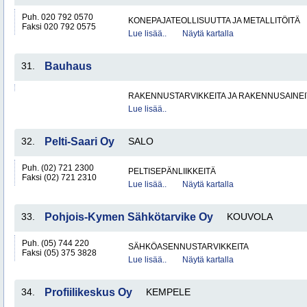
Puh. 020 792 0570
KONEPAJATEOLLISUUTTA JA METALLITÖITÄ
Faksi 020 792 0575
Lue lisää..
Näytä kartalla
31.
Bauhaus
RAKENNUSTARVIKKEITA JA RAKENNUSAINEI
Lue lisää..
32.
Pelti-Saari Oy
SALO
Puh. (02) 721 2300
PELTISEPÄNLIIKKEITÄ
Faksi (02) 721 2310
Lue lisää..
Näytä kartalla
33.
Pohjois-Kymen Sähkötarvike Oy
KOUVOLA
Puh. (05) 744 220
SÄHKÖASENNUSTARVIKKEITA
Faksi (05) 375 3828
Lue lisää..
Näytä kartalla
34.
Profiilikeskus Oy
KEMPELE