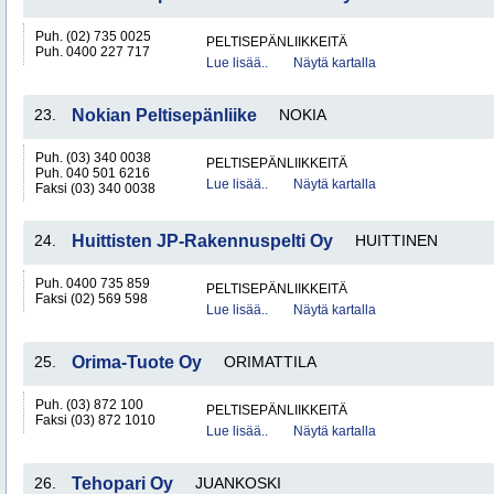
Puh. (02) 735 0025
PELTISEPÄNLIIKKEITÄ
Puh. 0400 227 717
Lue lisää..
Näytä kartalla
23.
Nokian Peltisepänliike
NOKIA
Puh. (03) 340 0038
PELTISEPÄNLIIKKEITÄ
Puh. 040 501 6216
Lue lisää..
Näytä kartalla
Faksi (03) 340 0038
24.
Huittisten JP-Rakennuspelti Oy
HUITTINEN
Puh. 0400 735 859
PELTISEPÄNLIIKKEITÄ
Faksi (02) 569 598
Lue lisää..
Näytä kartalla
25.
Orima-Tuote Oy
ORIMATTILA
Puh. (03) 872 100
PELTISEPÄNLIIKKEITÄ
Faksi (03) 872 1010
Lue lisää..
Näytä kartalla
26.
Tehopari Oy
JUANKOSKI