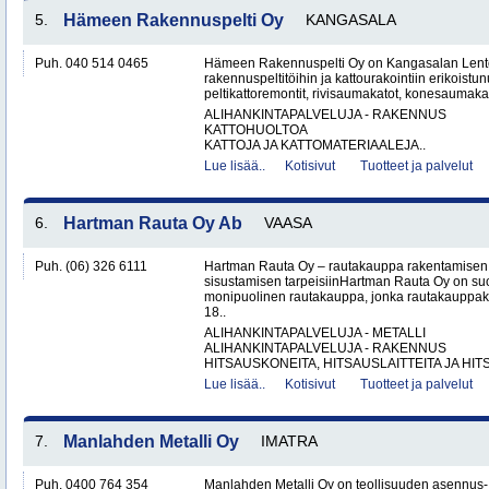
5.
Hämeen Rakennuspelti Oy
KANGASALA
Puh. 040 514 0465
Hämeen Rakennuspelti Oy on Kangasalan Lento
rakennuspeltitöihin ja kattourakointiin erikoistu
peltikattoremontit, rivisaumakatot, konesaumakato
ALIHANKINTAPALVELUJA - RAKENNUS
KATTOHUOLTOA
KATTOJA JA KATTOMATERIAALEJA..
Lue lisää..
Kotisivut
Tuotteet ja palvelut
6.
Hartman Rauta Oy Ab
VAASA
Puh. (06) 326 6111
Hartman Rauta Oy – rautakauppa rakentamisen, 
sisustamisen tarpeisiinHartman Rauta Oy on su
monipuolinen rautakauppa, jonka rautakauppak
18..
ALIHANKINTAPALVELUJA - METALLI
ALIHANKINTAPALVELUJA - RAKENNUS
HITSAUSKONEITA, HITSAUSLAITTEITA JA HIT
Lue lisää..
Kotisivut
Tuotteet ja palvelut
7.
Manlahden Metalli Oy
IMATRA
Puh. 0400 764 354
Manlahden Metalli Oy on teollisuuden asennus-, 