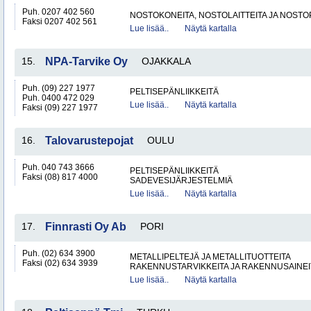
Puh. 0207 402 560
NOSTOKONEITA, NOSTOLAITTEITA JA NOST
Faksi 0207 402 561
Lue lisää..
Näytä kartalla
15.
NPA-Tarvike Oy
OJAKKALA
Puh. (09) 227 1977
PELTISEPÄNLIIKKEITÄ
Puh. 0400 472 029
Lue lisää..
Näytä kartalla
Faksi (09) 227 1977
16.
Talovarustepojat
OULU
Puh. 040 743 3666
PELTISEPÄNLIIKKEITÄ
Faksi (08) 817 4000
SADEVESIJÄRJESTELMIÄ
Lue lisää..
Näytä kartalla
17.
Finnrasti Oy Ab
PORI
Puh. (02) 634 3900
METALLIPELTEJÄ JA METALLITUOTTEITA
Faksi (02) 634 3939
RAKENNUSTARVIKKEITA JA RAKENNUSAINEI
Lue lisää..
Näytä kartalla