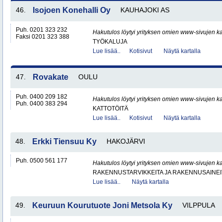
46.
Isojoen Konehalli Oy
KAUHAJOKI AS
Puh. 0201 323 232
Hakutulos löytyi yrityksen omien www-sivujen ka
Faksi 0201 323 388
TYÖKALUJA
Lue lisää..
Kotisivut
Näytä kartalla
47.
Rovakate
OULU
Puh. 0400 209 182
Hakutulos löytyi yrityksen omien www-sivujen ka
Puh. 0400 383 294
KATTOTÖITÄ
Lue lisää..
Kotisivut
Näytä kartalla
48.
Erkki Tiensuu Ky
HAKOJÄRVI
Puh. 0500 561 177
Hakutulos löytyi yrityksen omien www-sivujen ka
RAKENNUSTARVIKKEITA JA RAKENNUSAINEI
Lue lisää..
Näytä kartalla
49.
Keuruun Kourutuote Joni Metsola Ky
VILPPULA