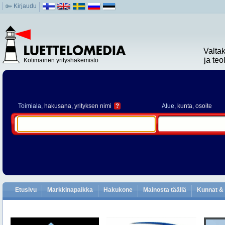
Kirjaudu
Valta
ja te
Kotimainen yrityshakemisto
Toimiala
, hakusana, yrityksen nimi
?
Alue
, kunta, osoite
Etusivu
Markkinapaikka
Hakukone
Mainosta täällä
Kunnat & 