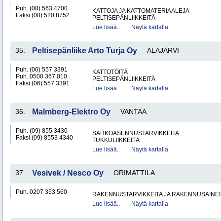
Puh. (08) 563 4700
KATTOJA JA KATTOMATERIAALEJA
Faksi (08) 520 8752
PELTISEPÄNLIIKKEITÄ
Lue lisää..
Näytä kartalla
35.
Peltisepänliike Arto Turja Oy
ALAJÄRVI
Puh. (06) 557 3391
KATTOTÖITÄ
Puh. 0500 367 010
PELTISEPÄNLIIKKEITÄ
Faksi (06) 557 3391
Lue lisää..
Näytä kartalla
36.
Malmberg-Elektro Oy
VANTAA
Puh. (09) 855 3430
SÄHKÖASENNUSTARVIKKEITA
Faksi (09) 8553 4340
TUKKULIIKKEITÄ
Lue lisää..
Näytä kartalla
37.
Vesivek / Nesco Oy
ORIMATTILA
Puh. 0207 353 560
RAKENNUSTARVIKKEITA JA RAKENNUSAINEI
Lue lisää..
Näytä kartalla