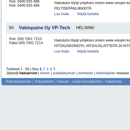
Puh. 0400 835 488
Hakutulos löytyi yrityksen omien www-sivujen ka
Puh. 0400 835 488
PELTISEPÄNLIIKKEITÄ
Lue lisää..
Näytä kartalla
50.
Vakiopaine Oy VP-Tech
HELSINKI
Puh. (09) 7001 7210
Hakutulos löytyi yrityksen omien www-sivujen ka
Faksi (09) 7001 7214
HITSAUSKONEITA, HITSAUSLAITTEITA JA HI
Lue lisää..
Näytä kartalla
Tulokset 1 - 50 | Sivu
1
2
3
4
5
Järjestä
hakuarvon
|
nimen
|
paikkakunnan
|
toimialan
|
tietomäärän
mukaan
Rekisteriseloste
Yhteystiedot
Palaute
Lisää Suosikkeihin
Hakemisto