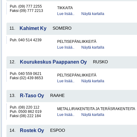
Puh. (09) 777 2255
TIKKAITA
Faksi (09) 777 2213
Lue lisää..
Näytä kartalla
11.
Kahimet Ky
SOMERO
Puh. 040 514 4239
PELTISEPÄNLIIKKEITÄ
Lue lisää..
Näytä kartalla
12.
Kourukeskus Paappanen Oy
RUSKO
Puh. 040 559 0621
PELTISEPÄNLIIKKEITÄ
Faksi (02) 439 8653
Lue lisää..
Näytä kartalla
13.
R-Taso Oy
RAAHE
Puh. (08) 220 112
METALLIRAKENTEITA JA TERÄSRAKENTEITA
Puh. 0500 862 019
Lue lisää..
Näytä kartalla
Faksi (08) 222 184
14.
Rostek Oy
ESPOO