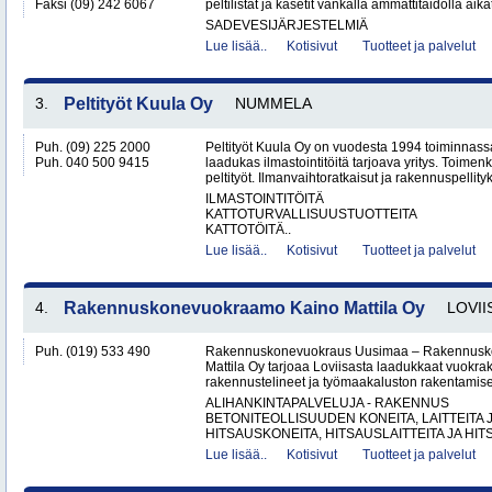
Faksi (09) 242 6067
peltilistat ja kasetit vankalla ammattitaidolla aika
SADEVESIJÄRJESTELMIÄ
Lue lisää..
Kotisivut
Tuotteet ja palvelut
3.
Peltityöt Kuula Oy
NUMMELA
Puh. (09) 225 2000
Peltityöt Kuula Oy on vuodesta 1994 toiminnassa
Puh. 040 500 9415
laadukas ilmastointitöitä tarjoava yritys. Toi
peltityöt. Ilmanvaihtoratkaisut ja rakennuspellityk
ILMASTOINTITÖITÄ
KATTOTURVALLISUUSTUOTTEITA
KATTOTÖITÄ..
Lue lisää..
Kotisivut
Tuotteet ja palvelut
4.
Rakennuskonevuokraamo Kaino Mattila Oy
LOVII
Puh. (019) 533 490
Rakennuskonevuokraus Uusimaa – Rakennusk
Mattila Oy tarjoaa Loviisasta laadukkaat vuokrak
rakennustelineet ja työmaakaluston rakentamisen
ALIHANKINTAPALVELUJA - RAKENNUS
BETONITEOLLISUUDEN KONEITA, LAITTEITA J
HITSAUSKONEITA, HITSAUSLAITTEITA JA HIT
Lue lisää..
Kotisivut
Tuotteet ja palvelut