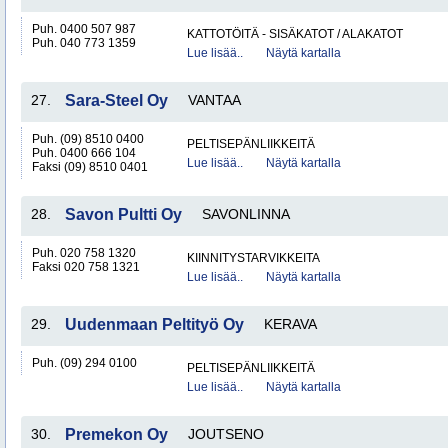
Puh. 0400 507 987
KATTOTÖITÄ - SISÄKATOT / ALAKATOT
Puh. 040 773 1359
Lue lisää..
Näytä kartalla
27.
Sara-Steel Oy
VANTAA
Puh. (09) 8510 0400
PELTISEPÄNLIIKKEITÄ
Puh. 0400 666 104
Lue lisää..
Näytä kartalla
Faksi (09) 8510 0401
28.
Savon Pultti Oy
SAVONLINNA
Puh. 020 758 1320
KIINNITYSTARVIKKEITA
Faksi 020 758 1321
Lue lisää..
Näytä kartalla
29.
Uudenmaan Peltityö Oy
KERAVA
Puh. (09) 294 0100
PELTISEPÄNLIIKKEITÄ
Lue lisää..
Näytä kartalla
30.
Premekon Oy
JOUTSENO