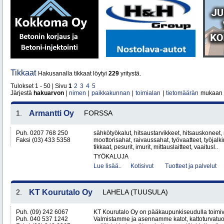
Tikkaat
Hakusanalla tikkaat löytyi
229
yritystä.
Tulokset 1 - 50 | Sivu
1
2
3
4
5
Järjestä
hakuarvon
|
nimen
|
paikkakunnan
|
toimialan
|
tietomäärän
mukaan
1.
Armantti Oy
FORSSA
Puh. 0207 768 250
sähkötyökalut, hitsaustarvikkeet, hitsauskoneet,
Faksi (03) 433 5358
moottorisahat, raivaussahat, työvaatteet, työjalk
tikkaat, pesurit, imurit, mittauslaitteet, vaaitusl..
TYÖKALUJA
Lue lisää..
Kotisivut
Tuotteet ja palvelut
2.
KT Kourutalo Oy
LAHELA (TUUSULA)
Puh. (09) 242 6067
KT Kourutalo Oy on pääkaupunkiseudulla toimiva
Puh. 040 537 1242
Valmistamme ja asennamme katot, kattoturvatuot