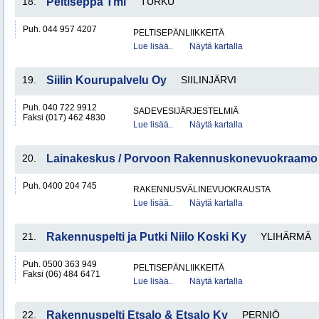
18.
Peltiseppä Tmi
TURKU
Puh. 044 957 4207
PELTISEPÄNLIIKKEITÄ
Lue lisää..
Näytä kartalla
19.
Siilin Kourupalvelu Oy
SIILINJÄRVI
Puh. 040 722 9912
SADEVESIJÄRJESTELMIÄ
Faksi (017) 462 4830
Lue lisää..
Näytä kartalla
20.
Lainakeskus / Porvoon Rakennuskonevuokraamo
Puh. 0400 204 745
RAKENNUSVÄLINEVUOKRAUSTA
Lue lisää..
Näytä kartalla
21.
Rakennuspelti ja Putki Niilo Koski Ky
YLIHÄRMÄ
Puh. 0500 363 949
PELTISEPÄNLIIKKEITÄ
Faksi (06) 484 6471
Lue lisää..
Näytä kartalla
22.
Rakennuspelti Etsalo & Etsalo Ky
PERNIÖ