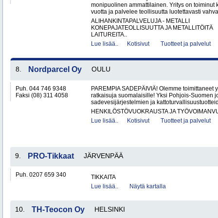
monipuolinen ammattilainen. Yritys on toiminut k
vuotta ja palvelee teollisuutta luotettavasti vahval
ALIHANKINTAPALVELUJA - METALLI
KONEPAJATEOLLISUUTTA JA METALLITÖITÄ
LAITUREITA..
Lue lisää..
Kotisivut
Tuotteet ja palvelut
8.
Nordparcel Oy
OULU
Puh. 044 746 9348
PAREMPIA SADEPÄIVIÄ! Olemme toimittaneet yli
Faksi (08) 311 4058
ratkaisuja suomalaisille! Yksi Pohjois-Suomen j
sadevesijärjestelmien ja kattoturvallisuustuotteide
HENKILÖSTÖVUOKRAUSTA JA TYÖVOIMANV
Lue lisää..
Kotisivut
Tuotteet ja palvelut
9.
PRO-Tikkaat
JÄRVENPÄÄ
Puh. 0207 659 340
TIKKAITA
Lue lisää..
Näytä kartalla
10.
TH-Teocon Oy
HELSINKI