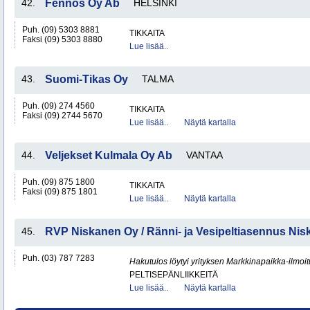
42.
Fennos Oy Ab
HELSINKI
Puh. (09) 5303 8881
TIKKAITA
Faksi (09) 5303 8880
Lue lisää..
43.
Suomi-Tikas Oy
TALMA
Puh. (09) 274 4560
TIKKAITA
Faksi (09) 2744 5670
Lue lisää..
Näytä kartalla
44.
Veljekset Kulmala Oy Ab
VANTAA
Puh. (09) 875 1800
TIKKAITA
Faksi (09) 875 1801
Lue lisää..
Näytä kartalla
45.
RVP Niskanen Oy / Ränni- ja Vesipeltiasennus Ni
Puh. (03) 787 7283
Hakutulos löytyi yrityksen Markkinapaikka-ilmoi
PELTISEPÄNLIIKKEITÄ
Lue lisää..
Näytä kartalla