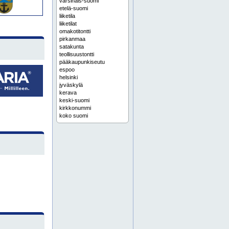
varsinais-suomi
etelä-suomi
liiketila
liiketilat
omakotitontti
pirkanmaa
satakunta
teollisuustontti
pääkaupunkiseutu
espoo
helsinki
jyväskylä
kerava
keski-suomi
kirkkonummi
koko suomi
lahti
oulu
päijät-häme
tampere
turku
vantaa
forssa
häme
hämeenlinna
kaavoitus
kanta-häme
liiketontit
liiketontti
länsi-suomi