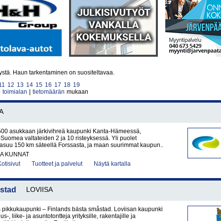
tystä. Haun tarkentaminen on suositeltavaa.
11
12
13
14
15
16
17
18
19
|
toimialan
|
tietomäärän
mukaan
A
500 asukkaan järkivihreä kaupunki Kanta-Hämeessä,
-Suomea valtateiden 2 ja 10 risteyksessä. Yli puolet
 asuu 150 km säteellä Forssasta, ja maan suurimmat kaupun..
JA KUNNAT
Kotisivut
Tuotteet ja palvelut
Näytä kartalla
 stad
LOVIISA
pikkukaupunki – Finlands bästa småstad. Loviisan kaupunki
us-, liike- ja asuntotontteja yrityksille, rakentajille ja