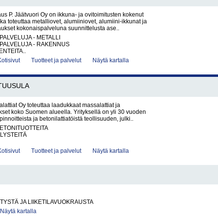
s P. Jäätvuori Oy on ikkuna- ja ovitoimitusten kokenut
oka toteuttaa metalliovet, alumiiniovet, alumiini-ikkunat ja
ukset kokonaispalveluna suunnittelusta ase..
PALVELUJA - METALLI
PALVELUJA - RAKENNUS
ENTEITA..
Kotisivut
Tuotteet ja palvelut
Näytä kartalla
TUUSULA
ttiat Oy toteuttaa laadukkaat massalattiat ja
ukset koko Suomen alueella. Yrityksellä on yli 30 vuoden
innoitteista ja betonilattiatöistä teollisuuden, julki..
BETONITUOTTEITA
LYSTEITÄ
Kotisivut
Tuotteet ja palvelut
Näytä kartalla
LITYSTÄ JA LIIKETILAVUOKRAUSTA
Näytä kartalla