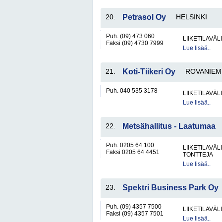
20.
Petrasol Oy
HELSINKI
Puh. (09) 473 060
LIIKETILAVÄ
Faksi (09) 4730 7999
Lue lisää..
21.
Koti-Tiikeri Oy
ROVANIEM
Puh. 040 535 3178
LIIKETILAVÄ
Lue lisää..
22.
Metsähallitus - Laatumaa
Puh. 0205 64 100
LIIKETILAVÄ
Faksi 0205 64 4451
TONTTEJA
Lue lisää..
23.
Spektri Business Park Oy
Puh. (09) 4357 7500
LIIKETILAVÄ
Faksi (09) 4357 7501
Lue lisää..