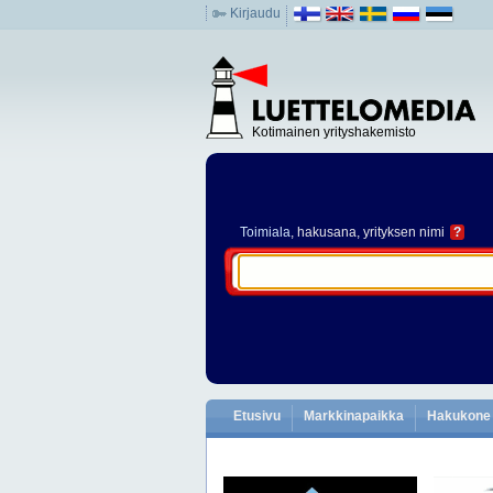
Kirjaudu
Kotimainen yrityshakemisto
Toimiala
, hakusana, yrityksen nimi
?
Etusivu
Markkinapaikka
Hakukone