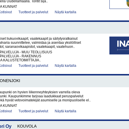
äisellä Uudellamaalla. Tontit sija..
JA KUNNAT
Kotisivut
Tuotteet ja palvelut
Näytä kartalla
iset liukuovikaapit, vaatekaapit ja säilytysratkaisut
Inaria suunnittelee, valmistaa ja asentaa yksilölliset
tot, saranaovikaapistot, vaatekaapit, vaatehuon..
PALVELUJA - MUU TEOLLISUUS
PALVELUJA - RAKENNUS
A KALUSTETOIMITTAJIA..
Kotisivut
Tuotteet ja palvelut
Näytä kartalla
ONENJOKI
upunki on hyvien liikenneyhteyksien varrella oleva
nki. Kaupunkimme tarjoaa laadukkaat peruspalvelut
ekä hyvät vetovoimatekijät asumiselle ja monipuoliselle el..
JA KUNNAT
Kotisivut
Tuotteet ja palvelut
Näytä kartalla
ri Oy
KOUVOLA