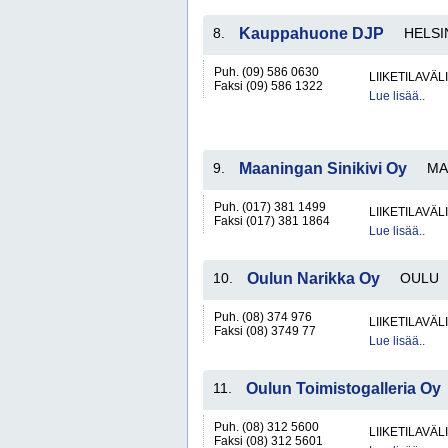
8.
Kauppahuone DJP
HELSI
Puh. (09) 586 0630
LIIKETILAVÄ
Faksi (09) 586 1322
Lue lisää..
9.
Maaningan Sinikivi Oy
MA
Puh. (017) 381 1499
LIIKETILAVÄ
Faksi (017) 381 1864
Lue lisää..
10.
Oulun Narikka Oy
OULU
Puh. (08) 374 976
LIIKETILAVÄ
Faksi (08) 3749 77
Lue lisää..
11.
Oulun Toimistogalleria Oy
Puh. (08) 312 5600
LIIKETILAVÄ
Faksi (08) 312 5601