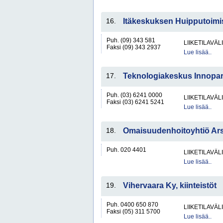
16.
Itäkeskuksen Huipputoimi
Puh. (09) 343 581
LIIKETILAVÄ
Faksi (09) 343 2937
Lue lisää..
17.
Teknologiakeskus Innopa
Puh. (03) 6241 0000
LIIKETILAVÄ
Faksi (03) 6241 5241
Lue lisää..
18.
Omaisuudenhoitoyhtiö Ar
Puh. 020 4401
LIIKETILAVÄ
Lue lisää..
19.
Vihervaara Ky, kiinteistöt
Puh. 0400 650 870
LIIKETILAVÄ
Faksi (05) 311 5700
Lue lisää..