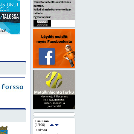
Lue lisää
(
1
/100)
uusimaa