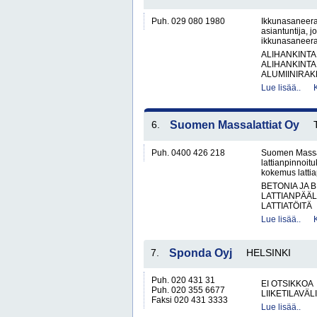
Puh. 029 080 1980
Ikkunasaneerau
asiantuntija, j
ikkunasaneera
ALIHANKINTA
ALIHANKINTA
ALUMIINIRAK
Lue lisää..
6.
Suomen Massalattiat Oy
Puh. 0400 426 218
Suomen Massala
lattianpinnoit
kokemus lattiap
BETONIA JA 
LATTIANPÄÄL
LATTIATÖITÄ
Lue lisää..
7.
Sponda Oyj
HELSINKI
Puh. 020 431 31
EI OTSIKKOA
Puh. 020 355 6677
LIIKETILAVÄ
Faksi 020 431 3333
Lue lisää..