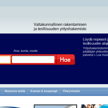
Valtakunnallinen rakentamisen
ja teollisuuden yrityshakemisto
Löydä nopeasti 
teollisuuden aloj
Yrityshakemistomme
Alue
, kunta, osoite
päättäjän yhteystie
palvelut
» Lue lisä
Hae
Mainosta täällä
Kunnat & kaupungit
Yhteystiedot