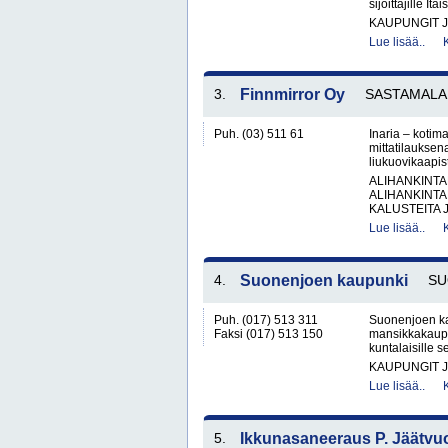
sijoittajille It
KAUPUNGIT 
Lue lisää..
3.
Finnmirror Oy
SASTAMALA
Puh. (03) 511 61
Inaria – kotima
mittatilauksena
liukuovikaapis
ALIHANKINTA
ALIHANKINTA
KALUSTEITA J
Lue lisää..
4.
Suonenjoen kaupunki
SU
Puh. (017) 513 311
Suonenjoen ka
Faksi (017) 513 150
mansikkakaupu
kuntalaisille s
KAUPUNGIT 
Lue lisää..
5.
Ikkunasaneeraus P. Jäätvuo