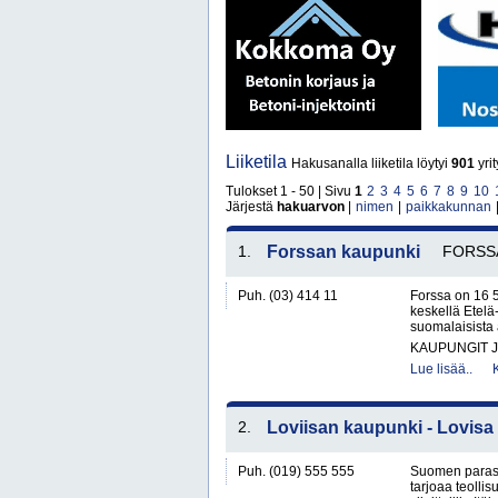
Liiketila
Hakusanalla liiketila löytyi
901
yri
Tulokset 1 - 50 | Sivu
1
2
3
4
5
6
7
8
9
10
Järjestä
hakuarvon
|
nimen
|
paikkakunnan
1.
Forssan kaupunki
FORSS
Puh. (03) 414 11
Forssa on 16 
keskellä Etelä
suomalaisista
KAUPUNGIT 
Lue lisää..
2.
Loviisan kaupunki - Lovisa
Puh. (019) 555 555
Suomen paras 
tarjoaa teollisu