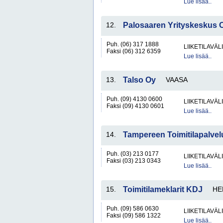
Lue lisää..
12.
Palosaaren Yrityskeskus 
Puh. (06) 317 1888
LIIKETILAVÄ
Faksi (06) 312 6359
Lue lisää..
13.
Talso Oy
VAASA
Puh. (09) 4130 0600
LIIKETILAVÄ
Faksi (09) 4130 0601
Lue lisää..
14.
Tampereen Toimitilapalve
Puh. (03) 213 0177
LIIKETILAVÄ
Faksi (03) 213 0343
Lue lisää..
15.
Toimitilameklarit KDJ
HE
Puh. (09) 586 0630
LIIKETILAVÄ
Faksi (09) 586 1322
Lue lisää..