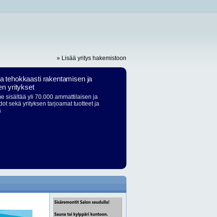
» Lisää yritys hakemistoon
ja tehokkaasti rakentamisen ja
en yritykset
 sisältää yli 70.000 ammattilaisen ja
dot sekä yrityksen tarjoamat tuotteet ja
ä