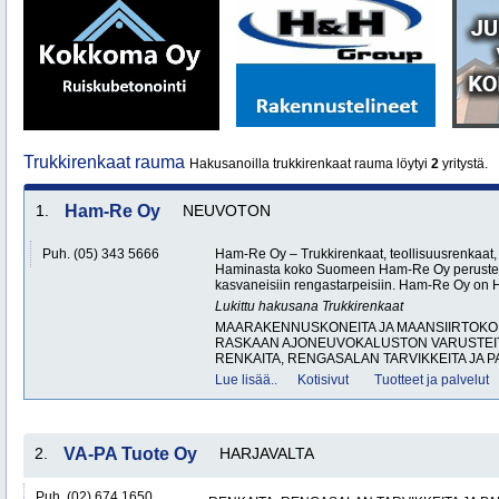
Trukkirenkaat rauma
Hakusanoilla trukkirenkaat rauma löytyi
2
yritystä.
1.
Ham-Re Oy
NEUVOTON
Puh. (05) 343 5666
Ham-Re Oy – Trukkirenkaat, teollisuusrenkaat, 
Haminasta koko Suomeen Ham-Re Oy perustett
kasvaneisiin rengastarpeisiin. Ham-Re Oy on
Lukittu hakusana
Trukkirenkaat
MAARAKENNUSKONEITA JA MAANSIIRTOKON
RASKAAN AJONEUVOKALUSTON VARUSTEITA
RENKAITA, RENGASALAN TARVIKKEITA JA P
Lue lisää..
Kotisivut
Tuotteet ja palvelut
2.
VA-PA Tuote Oy
HARJAVALTA
Puh. (02) 674 1650