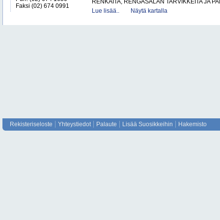
RENKAITA, RENGASALAN TARVIKKEITA JA P
Faksi (02) 674 0991
Lue lisää..
Näytä kartalla
Rekisteriseloste
Yhteystiedot
Palaute
Lisää Suosikkeihin
Hakemisto