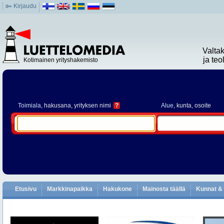
Kirjaudu
Valta
ja te
Kotimainen yrityshakemisto
Toimiala
, hakusana, yrityksen nimi
?
Alue
, kunta, osoite
Etusivu
Markkinapaikka
Hakukone
Mainosta täällä
Kunnat & 