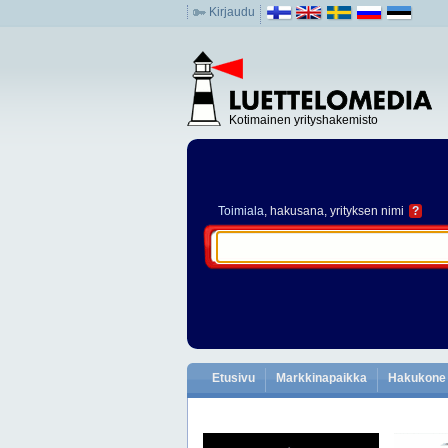
Kirjaudu
Kotimainen yrityshakemisto
Toimiala
, hakusana, yrityksen nimi
?
Etusivu
Markkinapaikka
Hakukone