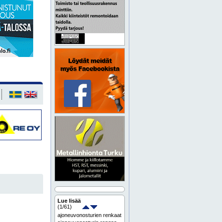
Lue lisää
(
1
/61)
ajoneuvonosturien renkaat