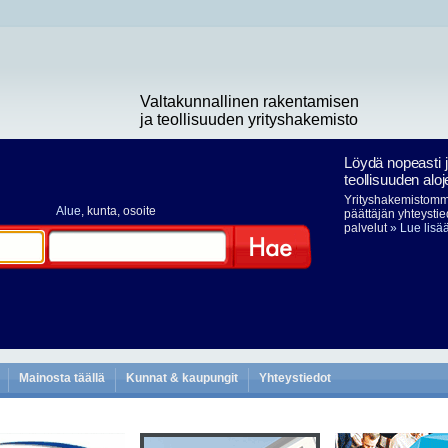
Valtakunnallinen rakentamisen
ja teollisuuden yrityshakemisto
Löydä nopeasti 
teollisuuden aloj
Yrityshakemistomme
Alue
, kunta, osoite
päättäjän yhteystie
palvelut
» Lue lisä
Hae
Mainosta täällä
Kunnat & kaupungit
Yhteystiedot