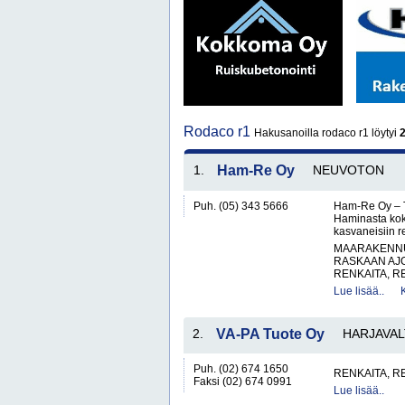
Rodaco r1
Hakusanoilla rodaco r1 löytyi
1.
Ham-Re Oy
NEUVOTON
Puh. (05) 343 5666
Ham-Re Oy – Tr
Haminasta kok
kasvaneisiin 
MAARAKENNUS
RASKAAN AJ
RENKAITA, R
Lue lisää..
2.
VA-PA Tuote Oy
HARJAVAL
Puh. (02) 674 1650
RENKAITA, R
Faksi (02) 674 0991
Lue lisää..