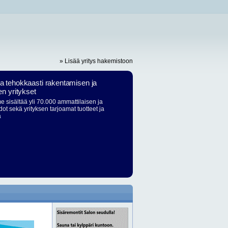
» Lisää yritys hakemistoon
ja tehokkaasti rakentamisen ja
en yritykset
 sisältää yli 70.000 ammattilaisen ja
dot sekä yrityksen tarjoamat tuotteet ja
ä