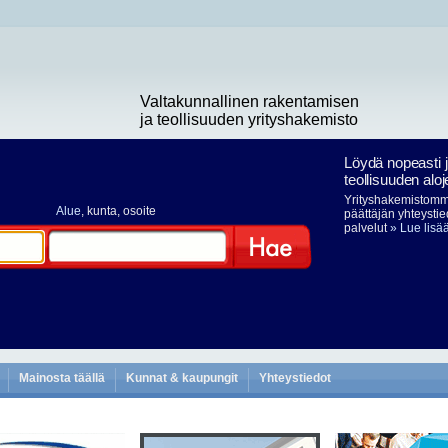
Valtakunnallinen rakentamisen
ja teollisuuden yrityshakemisto
Löydä nopeasti 
teollisuuden aloj
Yrityshakemistomme
Alue
, kunta, osoite
päättäjän yhteystie
palvelut
» Lue lisä
Hae
Mainosta täällä
Kunnat & kaupungit
Yhteystiedot