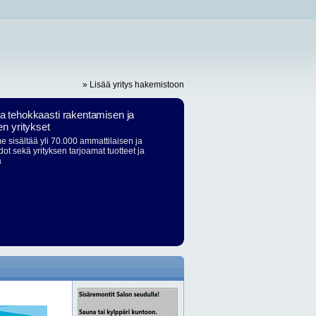
» Lisää yritys hakemistoon
ja tehokkaasti rakentamisen ja
en yritykset
 sisältää yli 70.000 ammattilaisen ja
dot sekä yrityksen tarjoamat tuotteet ja
ä