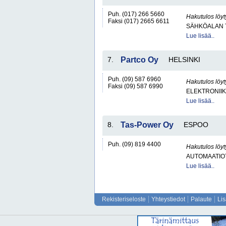
Puh. (017) 266 5660
Hakutulos löyt
Faksi (017) 2665 6611
SÄHKÖALAN 
Lue lisää..
7.
Partco Oy
HELSINKI
Puh. (09) 587 6960
Hakutulos löyt
Faksi (09) 587 6990
ELEKTRONII
Lue lisää..
8.
Tas-Power Oy
ESPOO
Puh. (09) 819 4400
Hakutulos löyt
AUTOMAATIO
Lue lisää..
Rekisteriseloste
Yhteystiedot
Palaute
Li