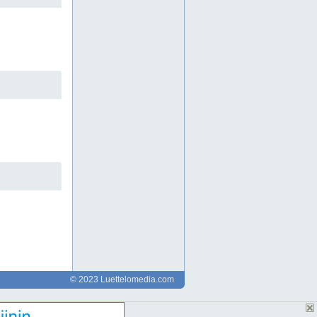
automaatiokomponentit
automaatiokomponentteja
automaatiomodernisointi
automaation kunnossapito
automaation vianetsintä
automaatioprojekti
automaatioprojektit
automaatioratkaisuja
automaatioratkaisut
automaatiosuunnittelu
automaatiosuunnittelua
automaatiosuunnittelupalvelu
automaatiosuunnittelupalvelut
automaatiota
betoniteollisuuden automaatio
cad-automaatiokuvat
cad-sähkökuvat
cad-sähkösuunnittelu
elinkaariratkaisut
elintarviketeollisuuden automaatio
ennakoiva huolto automaatio
ennakoiva kunnossapito
espoo
espoossa
helsingissä
helsinki
hmi ohjelmointi
© 2023 Luettelomedia.com
hmi-käyttöliittymä
hmi-käyttöliittymät
hmi-ohjelmointi