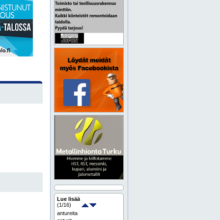
Lue lisää
(
1
/16)
antureita