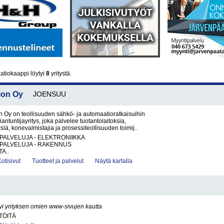
tiokaappi löytyi
8
yritystä.
ion Oy
JOENSUU
 Oy on teollisuuden sähkö- ja automaatioratkaisuihin
iantuntijayritys, joka palvelee tuotantolaitoksia,
ksiä, konevalmistajia ja prosessiteollisuuden toimij..
PALVELUJA - ELEKTRONIIKKA
PALVELUJA - RAKENNUS
A..
Kotisivut
Tuotteet ja palvelut
Näytä kartalla
yi yrityksen omien www-sivujen kautta
TÖITÄ