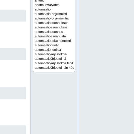
anturit
asennusvalvonta
automaatio
automaatio-ohjelmointi
automaatio-ohjelmointia
automaatioasennukset
automaatioasennuksia
automaatioasennus
automaatioasennusta
automaatiodokumentointi
automaatiohuolto
automaatiohuoltoa
automaatiojärjestelmiä
automaatiojärjestelmä
automaatiojärjestelmä teollisuus
automaatiojärjestelmän käyttöönotto
automaatiojärjestelmän modernisointi
automaatiojärjestelmän päivitys
automaatiojärjestelmän suunnittelu
automaatiojärjestelmät
automaatiojärjestelmät teollisuuteen
automaatiojärjestelmää
automaatiokaapit
automaatiokaappi
automaatiokeskuksen valmistus
automaatiokeskukset
automaatiokeskuksia
automaatiokeskus
automaatiokeskus valmistus
automaatiokeskusten valmistus