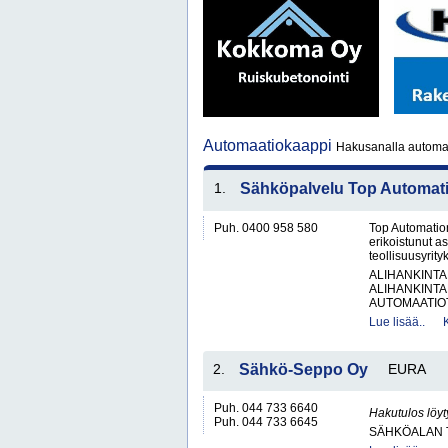
Automaatiokaappi
Hakusanalla automaa
1.
Sähköpalvelu Top Automat
Puh. 0400 958 580
Top Automation
erikoistunut as
teollisuusyrity
ALIHANKINTA
ALIHANKINTA
AUTOMAATIOT
Lue lisää..
2.
Sähkö-Seppo Oy
EURA
Puh. 044 733 6640
Hakutulos löyt
Puh. 044 733 6645
SÄHKÖALAN 