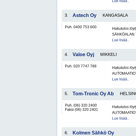
Lue lisää..
3.
Astech Oy
KANGASALA
Puh. 0400 753 600
Hakutulos löyt
SÄHKÖALAN 
Lue lisää..
4.
Valoe Oyj
MIKKELI
Puh. 020 7747 788
Hakutulos löyt
AUTOMAATIO
Lue lisää..
5.
Tom-Tronic Oy Ab
HELSIN
Puh. (06) 320 2400
Hakutulos löyt
Faksi (06) 320 2401
AUTOMAATIO
Lue lisää..
6.
Kolmen Sähkö Oy