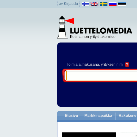
Kirjaudu
Kotimainen yrityshakemisto
Toimiala
, hakusana, yrityksen nimi
?
Etusivu
Markkinapaikka
Hakukone