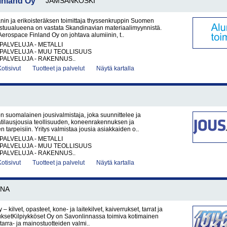
inland Oy
JÄMSÄNKOSKI
aanin ja erikoisteräksen toimittaja thyssenkruppin Suomen
stuualueena on vastata Skandinavian materiaalimyynnistä.
erospace Finland Oy on johtava alumiinin, t..
PALVELUJA - METALLI
PALVELUJA - MUU TEOLLISUUS
PALVELUJA - RAKENNUS..
Kotisivut
Tuotteet ja palvelut
Näytä kartalla
n suomalainen jousivalmistaja, joka suunnittelee ja
atilausjousia teollisuuden, koneenrakennuksen ja
en tarpeisiin. Yritys valmistaa jousia asiakkaiden o..
PALVELUJA - METALLI
PALVELUJA - MUU TEOLLISUUS
PALVELUJA - RAKENNUS..
Kotisivut
Tuotteet ja palvelut
Näytä kartalla
NNA
 – kilvet, opasteet, kone- ja laitekilvet, kaiverrukset, tarrat ja
ksetKilpiykköset Oy on Savonlinnassa toimiva kotimainen
, tarra- ja mainostuotteiden valmi..