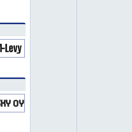
pintakäsittelyä
trelleborg
pori
teollisuus
konekomponentit
cad
cam
huoltotyöt
kunnossapitopalvelut
teollisuushuolto
akselikytkimet
erikoislaakerit
erikoistiivisteet
hammashihnat
hihnakäytöt
kartioholkit
kartiorullalaakerit
ketjut
kuljetinketjut
kuulalaakerit
laakeripesät
laakeriyksiköt
lieriörullalaakerit
lämmönkestävät laakerit
moniurahihnat
neulalaakerit
rullalaakerit
ruostumattomat laakerit
sähköeristetyt laakerit
tehonsiirto