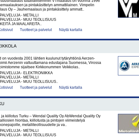
lisuusmaalaus tuttavallisemmin VTmaalaus on vuonna 1996
hemaalauksen ja pintakäsittelyn ammattilainen. Vimpelin
laus Oy – Jauhemaalaus ja pintakäsittely ammatt..
PALVELUJA - METALLI
PALVELUJA - MUU TEOLLISUUS
KEITÄ JA MAALAREITA..
Kotisivut
Tuotteet ja palvelut
Näytä kartalla
EIKKOLA
 on vuodesta 2001 lähtien kuulunut tytäryhtiönä Aerzen-
toimii Aerzenin valtuuttamana edustajana Suomessa, Virossa
Toimistomme sijaitsee Kirkkonummen Veikkolas..
PALVELUJA - ELEKTRONIIKKA
PALVELUJA - METALLI
PALVELUJA - MUU TEOLLISUUS..
Kotisivut
Tuotteet ja palvelut
Näytä kartalla
KU
a ja kiillotus Turku – Wendal Quality Oy AbWendal Quality Oy
lliosien hiontaa, kiillotusta ja pintojen viimeistelyä
onepajoille, metalliteollisuudelle ja va..
PALVELUJA - METALLI
PALVELUJA - MUU TEOLLISUUS