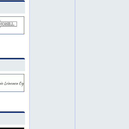
urakuulalaakerit
vaihteet
voimansiirto
voimansiirtokomponentit
hydrauliikkaöljyt
lineaarilaakerit
nivelvarret
nostoketjut
paineilmakomponentit
suunnittelu
teollisuusautomaatio
teollisuusöljyt
tiivistys
voiteluaineet
voitelurasvat
voiteluöljyt
pohjois-savo
etelä-pohjanmaa
konepajat
metallin pintakäsittely
metalliosat
metallirakenteet
teräsrakenteet
alihankinta
jyrsintää
koneistuspalvelut
järvenpää
kerava
hämeenlinna
kangasala