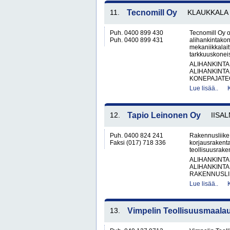
11.
Tecnomill Oy
KLAUKKALA
Puh. 0400 899 430
Tecnomill Oy 
Puh. 0400 899 431
alihankintakone
mekaniikkalai
tarkkuuskoneis
ALIHANKINTA
ALIHANKINTA
KONEPAJATEO
Lue lisää..
12.
Tapio Leinonen Oy
IISAL
Puh. 0400 824 241
Rakennusliike 
Faksi (017) 718 336
korjausrakent
teollisuusrake
ALIHANKINTA
ALIHANKINTA
RAKENNUSLII
Lue lisää..
13.
Vimpelin Teollisuusmaala