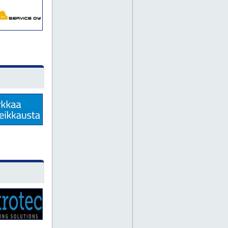
huolto
kunnossapito
teollisuuden kunnossapito
kemianteollisuus
ketjupyörät
kiilahihnat
laakereita
laakeri
liukulaakerit
rullaketjut
voimansiirtohihnat
voimansiirtoketjut
anturit
holkit
karamoottorit
letkut
mittauslaitteet
moottorit
paineilma
alihankintakoneistus
alihankintakonepaja
teollisuuden komponentit
jyrsintä
automaatio
lineaarijohteet
mig-hitsaus
lastuavat työkalut
mittauspalvelut
poranterät
jyväskylä