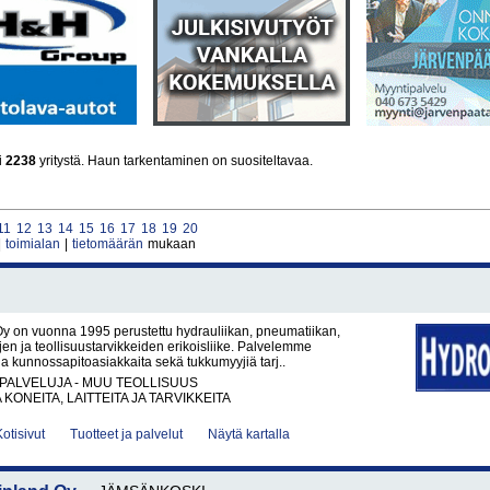
i
2238
yritystä. Haun tarkentaminen on suositeltavaa.
11
12
13
14
15
16
17
18
19
20
|
toimialan
|
tietomäärän
mukaan
y on vuonna 1995 perustettu hydrauliikan, pneumatiikan,
ujen ja teollisuustarvikkeiden erikoisliike. Palvelemme
a kunnossapitoasiakkaita sekä tukkumyyjiä tarj..
PALVELUJA - MUU TEOLLISUUS
KONEITA, LAITTEITA JA TARVIKKEITA
Kotisivut
Tuotteet ja palvelut
Näytä kartalla