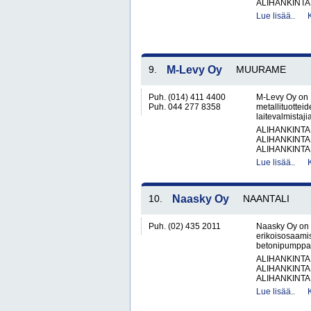
ALIHANKINTA
Lue lisää..
9.
M-Levy Oy
MUURAME
Puh. (014) 411 4400
M-Levy Oy on 
Puh. 044 277 8358
metallituottei
laitevalmistaji
ALIHANKINTA
ALIHANKINTA
ALIHANKINTA
Lue lisää..
10.
Naasky Oy
NAANTALI
Puh. (02) 435 2011
Naasky Oy on 
erikoisosaamist
betonipumppaust
ALIHANKINTA
ALIHANKINTA
ALIHANKINTA
Lue lisää..