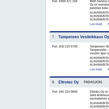
Puh. 0400 471 159
MAP-Service O
Oy on monialai
palvelee koko 
ALIHANKINTA
ALIHANKINTA
ALIHANKINTA
Lue lisää..
7.
Tampereen Vesileikkaus O
Puh. (03) 225 6700
Tampereen Vesi
Tampereella – 
vuoden ajan sa
ALIHANKINTA
ALIHANKINTA
ALIHANKINTA
Lue lisää..
8.
Eltrotec Oy
PADASJOKI
Puh. 045 324 0808
Eltrotec Oy on 
sekä teollisuu
suomalainen yr
ALIHANKINTA
ALIHANKINTA