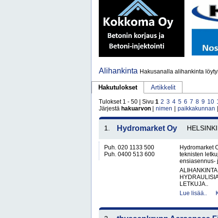
Alihankinta
Hakusanalla alihankinta löyty
Hakutulokset
Artikkelit
Tulokset 1 - 50 | Sivu
1
2
3
4
5
6
7
8
9
10
Järjestä
hakuarvon
|
nimen
|
paikkakunnan
1.
Hydromarket Oy
HELSINKI
Puh. 020 1133 500
Hydromarket O
Puh. 0400 513 600
teknisten letk
ensiasennus- j
ALIHANKINTA
HYDRAULISIA 
LETKUJA..
Lue lisää..