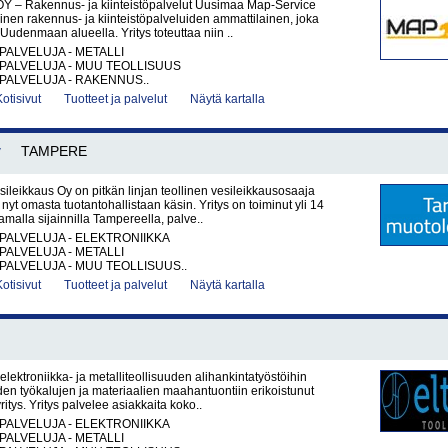
Y – Rakennus- ja kiinteistöpalvelut Uusimaa Map-Service
nen rakennus- ja kiinteistöpalveluiden ammattilainen, joka
Uudenmaan alueella. Yritys toteuttaa niin ..
PALVELUJA - METALLI
PALVELUJA - MUU TEOLLISUUS
PALVELUJA - RAKENNUS..
Kotisivut
Tuotteet ja palvelut
Näytä kartalla
y
TAMPERE
leikkaus Oy on pitkän linjan teollinen vesileikkausosaaja
nyt omasta tuotantohallistaan käsin. Yritys on toiminut yli 14
malla sijainnilla Tampereella, palve..
PALVELUJA - ELEKTRONIIKKA
PALVELUJA - METALLI
PALVELUJA - MUU TEOLLISUUS..
Kotisivut
Tuotteet ja palvelut
Näytä kartalla
elektroniikka- ja metalliteollisuuden alihankintatyöstöihin
den työkalujen ja materiaalien maahantuontiin erikoistunut
itys. Yritys palvelee asiakkaita koko..
PALVELUJA - ELEKTRONIIKKA
PALVELUJA - METALLI