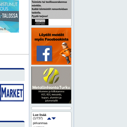
Lue lisää
(
1
/737)
pirkanmaa