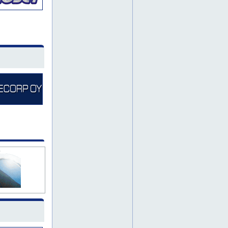
hydrauliikkaletkut
nivellaakerit
pohjois-pohjanmaa
pumput
sylinterit
venttiilit
konepajateollisuus
hitsaus
teollisuuden alihankinta
prosessiteollisuus
akselitiivisteet
laakerit
teollisuuslaakerit
kompressorit
suodattimet
sähkömoottorit
cnc-koneistus
energiateollisuus
koneistus
metalliteollisuus
metallityöt
putket
lounais-suomi
koneenosat
elintarviketeollisuus
oulu
tuotekehitys
lahti
hydrauliikkaliittimet
liittimet