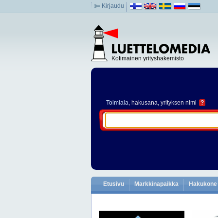
Kirjaudu
Kotimainen yrityshakemisto
Toimiala
, hakusana, yrityksen nimi
?
Etusivu
Markkinapaikka
Hakukone