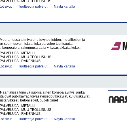
PALVELUJA - MUU TEOLLISUUS..
Kotisivut
Tuotteet ja palvelut
Näytä kartalla
Muuramessa toimiva ohutlevytuotteiden, metalliosien ja
den sopimusvalmistaja, joka palvelee teollisuutta,
a, konepajoja, rakennusalaa ja yritysasiakkaita koko..
PALVELUJA - METALLI
PALVELUJA - MUU TEOLLISUUS
PALVELUJA - RAKENNUS..
Kotisivut
Tuotteet ja palvelut
Näytä kartalla
Naantalissa toimiva suomalainen konepajayritys, jonka
a ovat putkikäyrät, loivasäteiset putkikäyrät, kulutuskäyrät,
arvikkeet, betoniletkut, putkiliittimet j..
PALVELUJA - METALLI
PALVELUJA - MUU TEOLLISUUS
PALVELUJA - RAKENNUS..
Kotisivut
Tuotteet ja palvelut
Näytä kartalla