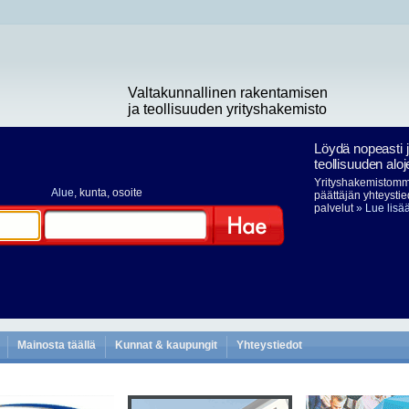
Valtakunnallinen rakentamisen
ja teollisuuden yrityshakemisto
Löydä nopeasti 
teollisuuden aloj
Yrityshakemistomme
Alue
, kunta, osoite
päättäjän yhteystie
palvelut
» Lue lisä
Hae
Mainosta täällä
Kunnat & kaupungit
Yhteystiedot