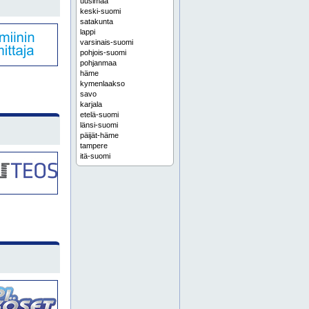
uusimaa
keski-suomi
satakunta
lappi
varsinais-suomi
pohjois-suomi
pohjanmaa
häme
kymenlaakso
savo
karjala
etelä-suomi
länsi-suomi
päijät-häme
tampere
itä-suomi
pintakäsittely
helsinki
tiivisteet
konepaja
vantaa
hydrauliikkakomponentit
pneumatiikka
cnc-jyrsintä
suomi
espoo
turku
koko suomi
o-renkaat
hydrauliikka