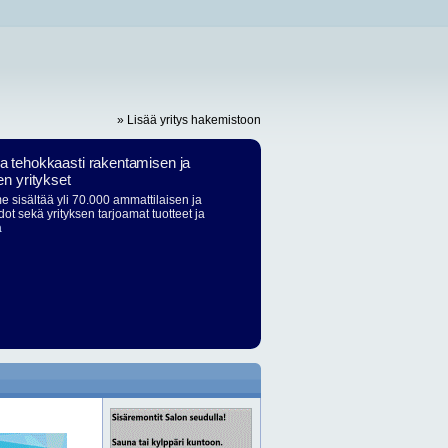
» Lisää yritys hakemistoon
ja tehokkaasti rakentamisen ja
en yritykset
 sisältää yli 70.000 ammattilaisen ja
dot sekä yrityksen tarjoamat tuotteet ja
ä