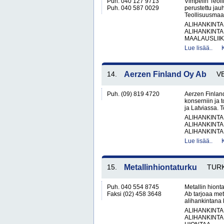
Puh. 040 127 9713
Vimpelin Teol
Puh. 040 587 0029
perustettu jau
Teollisuusmaa
ALIHANKINTA
ALIHANKINTA
MAALAUSLIIK
Lue lisää..
14.
Aerzen Finland Oy Ab
V
Puh. (09) 819 4720
Aerzen Finland
konserniin ja 
ja Latviassa. 
ALIHANKINTA
ALIHANKINTA
ALIHANKINTA
Lue lisää..
15.
Metallinhiontaturku
TUR
Puh. 040 554 8745
Metallin hiont
Faksi (02) 458 3648
Ab tarjoaa meta
alihankintana k
ALIHANKINTA
ALIHANKINTA