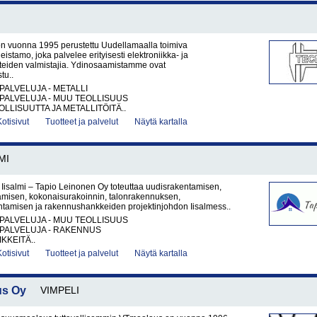
on vuonna 1995 perustettu Uudellamaalla toimiva
istamo, joka palvelee erityisesti elektroniikka- ja
tteiden valmistajia. Ydinosaamistamme ovat
tu..
PALVELUJA - METALLI
PALVELUJA - MUU TEOLLISUUS
LLISUUTTA JA METALLITÖITÄ..
Kotisivut
Tuotteet ja palvelut
Näytä kartalla
MI
Iisalmi – Tapio Leinonen Oy toteuttaa uudisrakentamisen,
amisen, kokonaisurakoinnin, talonrakennuksen,
ntamisen ja rakennushankkeiden projektinjohdon Iisalmess..
PALVELUJA - MUU TEOLLISUUS
PALVELUJA - RAKENNUS
KKEITÄ..
Kotisivut
Tuotteet ja palvelut
Näytä kartalla
us Oy
VIMPELI