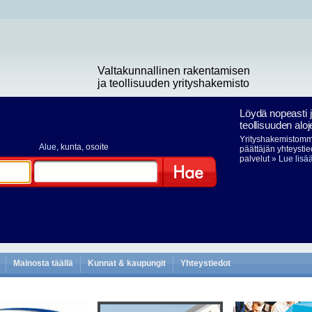
Valtakunnallinen rakentamisen
ja teollisuuden yrityshakemisto
Löydä nopeasti 
teollisuuden aloj
Yrityshakemistomme
Alue
, kunta, osoite
päättäjän yhteystie
palvelut
» Lue lisä
Hae
Mainosta täällä
Kunnat & kaupungit
Yhteystiedot