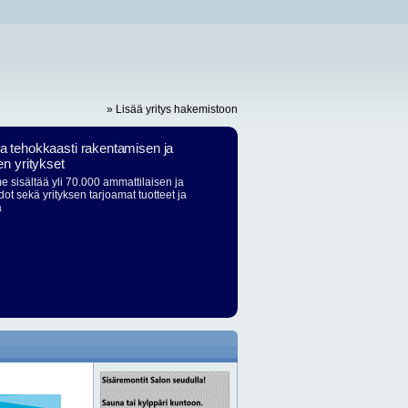
» Lisää yritys hakemistoon
ja tehokkaasti rakentamisen ja
en yritykset
 sisältää yli 70.000 ammattilaisen ja
dot sekä yrityksen tarjoamat tuotteet ja
ä