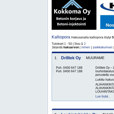
Kalliopora
Hakusanalla kalliopora löytyi
5
Tulokset 1 - 50 | Sivu
1
2
Järjestä
hakuarvon
|
nimen
|
paikkakunnan
1.
Drilltek Oy
MUURAME
Puh. 0400 647 188
Drilltek Oy –
Puh. 0400 647 188
louhintakalust
perustettu vu
Lukittu haku
ALIHANKINT
ALIHANKINT
LOUHINTAKON
Lue lisää..