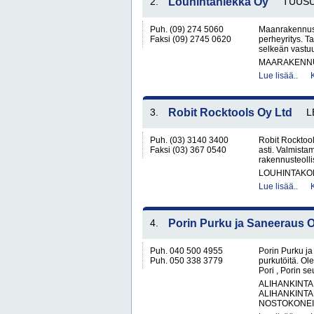
2.
Louhintahiekka Oy
TUUS
Puh. (09) 274 5060
Maanrakennusl
Faksi (09) 2745 0620
perheyritys. 
selkeän vastu
MAARAKENNU
Lue lisää..
3.
Robit Rocktools Oy Ltd
L
Puh. (03) 3140 3400
Robit Rocktool
Faksi (03) 367 0540
asti. Valmista
rakennusteolli
LOUHINTAKON
Lue lisää..
4.
Porin Purku ja Saneeraus 
Puh. 040 500 4955
Porin Purku ja
Puh. 050 338 3779
purkutöitä. O
Pori , Porin s
ALIHANKINTA
ALIHANKINTA
NOSTOKONEIT