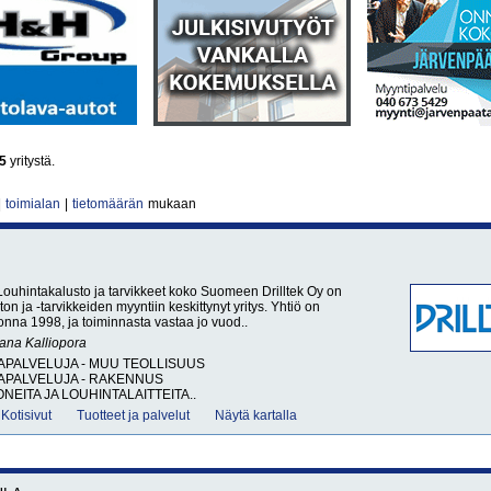
5
yritystä.
|
toimialan
|
tietomäärän
mukaan
 Louhintakalusto ja tarvikkeet koko Suomeen Drilltek Oy on
on ja -tarvikkeiden myyntiin keskittynyt yritys. Yhtiö on
onna 1998, ja toiminnasta vastaa jo vuod..
sana
Kalliopora
APALVELUJA - MUU TEOLLISUUS
APALVELUJA - RAKENNUS
EITA JA LOUHINTALAITTEITA..
Kotisivut
Tuotteet ja palvelut
Näytä kartalla