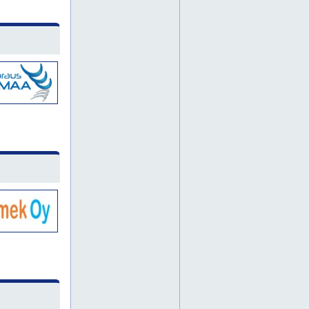
paalutus
porapaalut
porapaalutukset
porapaalutus
vantaa
itä-suomi
kallioporaus
lahti
päijät-häme
atlas copco bbd 90
de prag hiomakoneet
deprag
epiroc
hiomakivet
hiomakivi
hiomakiviä
hiontalaite
hiontalaitteet
hiontalaitteita
ilmaletku
ilmaletkuliitin
ilmaletkuliittimet
ilmaletkut
instantel
jatkotangot
jatkotanko
jatkotankokalusto
jatkotankokalustoja
jatkotankokalustot
kallioporakalusto