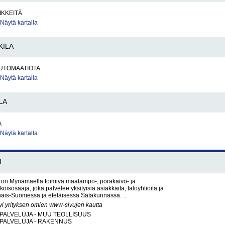
IKKEITÄ
Näytä kartalla
KILA
UTOMAATIOTA
Näytä kartalla
LA
A
Näytä kartalla
I
y on Mynämäellä toimiva maalämpö-, porakaivo- ja
oisosaaja, joka palvelee yksityisiä asiakkaita, taloyhtiöitä ja
inais-Suomessa ja eteläisessä Satakunnassa. ..
yi yrityksen omien www-sivujen kautta
PALVELUJA - MUU TEOLLISUUS
PALVELUJA - RAKENNUS