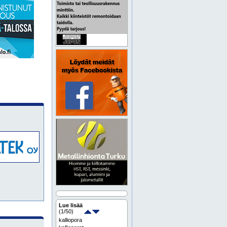
Lue lisää
(
1
/50)
kalliopora