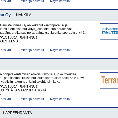
Kotisivut
Tuotteet ja palvelut
Näytä kartalla
aa Oy
NAKKILA
Harri Peltomaa Oy on kokenut kaivonporaus- ja
ntiin erikoistunut yritys, joka toteuttaa porakaivot,
aalämpöratkaisut, porapaalutukset ja erikoisporaukset yli 3..
PALVELUJA - RAKENNUS
RJESTELMIÄ
.
Kotisivut
Tuotteet ja palvelut
Näytä kartalla
 pohjarakentamisen erikoisurakoitsija, joka toteuttaa
t, ponttiseinät, tukiseinät, erikoisporaukset sekä Safe Flow -
vaativiin rakennus- ja infrakohteisiin kok..
PALVELUJA - RAKENNUS
STÖITÄ JA MAANSIIRTOTÖITÄ
..
Kotisivut
Tuotteet ja palvelut
Näytä kartalla
LAPPEENRANTA