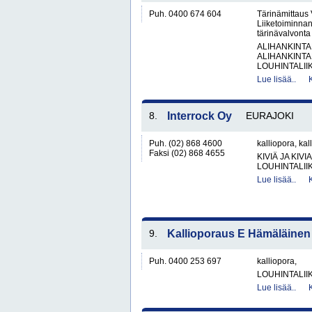
Puh. 0400 674 604
Tärinämittaus
Liiketoiminnan
tärinävalvont
ALIHANKINTA
ALIHANKINTA
LOUHINTALII
Lue lisää..
8.
Interrock Oy
EURAJOKI
Puh. (02) 868 4600
kalliopora, kal
Faksi (02) 868 4655
KIVIÄ JA KIV
LOUHINTALII
Lue lisää..
9.
Kallioporaus E Hämäläinen 
Puh. 0400 253 697
kalliopora,
LOUHINTALII
Lue lisää..