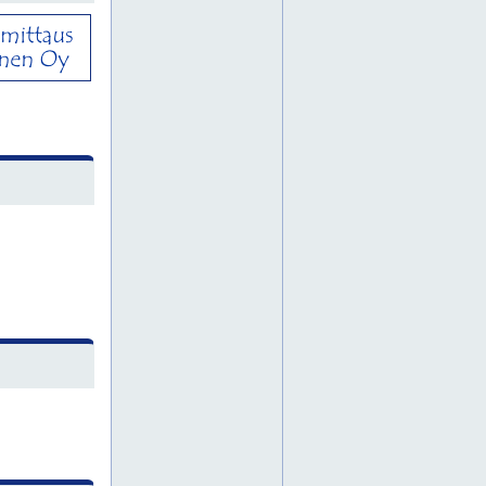
kallioporakalustoa
kallioporakalustot
kallioporakone
kallioporakone häme
kallioporakone keski-suomi
kallioporakone länsi-suomi
kallioporakone pirkanmaa
kallioporakone pohjanmaa
kallioporakone uusimaa
kallioporakoneet
kallioporakoneita
kallioporia
kartiokalusto
kartiokalustoja
kartiokalustot
kartiokruunu
kartiokruunut
kartiovarret
kartiovarsi
kartiovarsia
kevytletku
kevytletkut
kiilareikäpora
kiilareikäporat
kiilareikäporia
kiintopora
kiintoporat
kiintoporia
king pin
kivenlouhinta