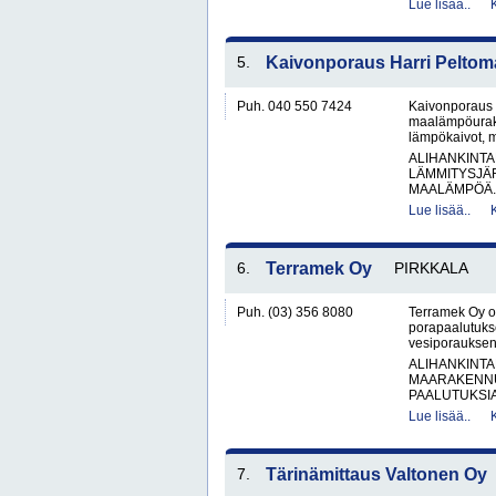
Lue lisää..
5.
Kaivonporaus Harri Peltom
Puh. 040 550 7424
Kaivonporaus 
maalämpöurakoi
lämpökaivot, m
ALIHANKINTA
LÄMMITYSJÄ
MAALÄMPÖÄ.
Lue lisää..
6.
Terramek Oy
PIRKKALA
Puh. (03) 356 8080
Terramek Oy on
porapaalutukse
vesiporauksen 
ALIHANKINTA
MAARAKENNU
PAALUTUKSIA
Lue lisää..
7.
Tärinämittaus Valtonen Oy