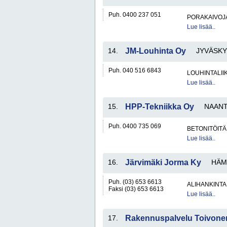
Puh. 0400 237 051
PORAKAIVOJ
Lue lisää..
14.
JM-Louhinta Oy
JYVÄSKY
Puh. 040 516 6843
LOUHINTALII
Lue lisää..
15.
HPP-Tekniikka Oy
NAANT
Puh. 0400 735 069
BETONITÖITÄ
Lue lisää..
16.
Järvimäki Jorma Ky
HÄM
Puh. (03) 653 6613
ALIHANKINTA
Faksi (03) 653 6613
Lue lisää..
17.
Rakennuspalvelu Toivone