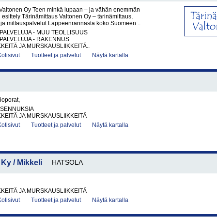
 Valtonen Oy Teen minkä lupaan – ja vähän enemmän
 esittely Tärinämittaus Valtonen Oy – tärinämittaus,
a ja mittauspalvelut Lappeenrannasta koko Suomeen ..
PALVELUJA - MUU TEOLLISUUS
PALVELUJA - RAKENNUS
KKEITÄ JA MURSKAUSLIIKKEITÄ..
Kotisivut
Tuotteet ja palvelut
Näytä kartalla
lioporat,
IASENNUKSIA
KKEITÄ JA MURSKAUSLIIKKEITÄ
Kotisivut
Tuotteet ja palvelut
Näytä kartalla
Ky / Mikkeli
HATSOLA
KKEITÄ JA MURSKAUSLIIKKEITÄ
Kotisivut
Tuotteet ja palvelut
Näytä kartalla