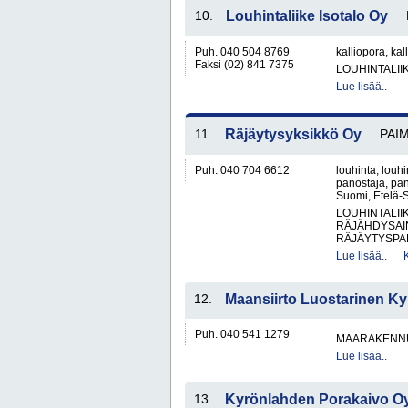
10.
Louhintaliike Isotalo Oy
Puh. 040 504 8769
kalliopora, kal
Faksi (02) 841 7375
LOUHINTALII
Lue lisää..
11.
Räjäytysyksikkö Oy
PAI
Puh. 040 704 6612
louhinta, louhi
panostaja, pan
Suomi, Etelä-S
LOUHINTALII
RÄJÄHDYSAIN
RÄJÄYTYSPA
Lue lisää..
12.
Maansiirto Luostarinen Ky
Puh. 040 541 1279
MAARAKENNU
Lue lisää..
13.
Kyrönlahden Porakaivo O