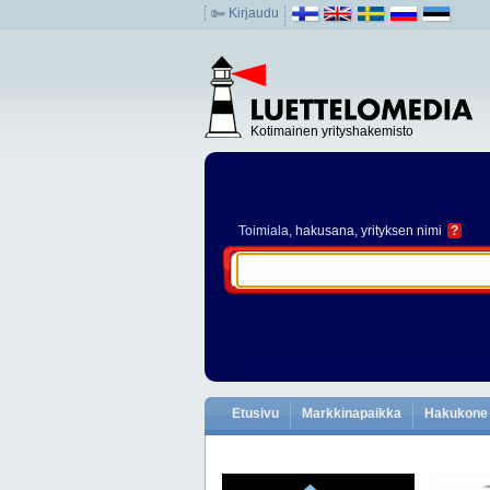
Kirjaudu
Kotimainen yrityshakemisto
Toimiala
, hakusana, yrityksen nimi
?
Etusivu
Markkinapaikka
Hakukone