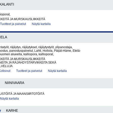
KALANTI
lioporat,
KKEITÄ JA MURSKAUSLIIKKEITÄ
Tuotteet ja palvelut
Näytä kartalla
MELA
ntatyöt, räjäytys, räjäytykset, räjäytystyöt, ylipanostaja,
ostus, panostuspalvelut, Lahti, Hollola, Päijät-Häme, Etelä-
uomen alueella, kalliopora, kallioporat,
KKEITÄ JA MURSKAUSLIIKKEITÄ
EITA JA RÄJÄHDYSTARVIKKEITA SEKÄ
LVELUJA
Kotisivut
Tuotteet ja palvelut
Näytä kartalla
NIINIVAARA
STÖITÄ JA MAANSIIRTOTÖITÄ
Näytä kartalla
y
KARHE