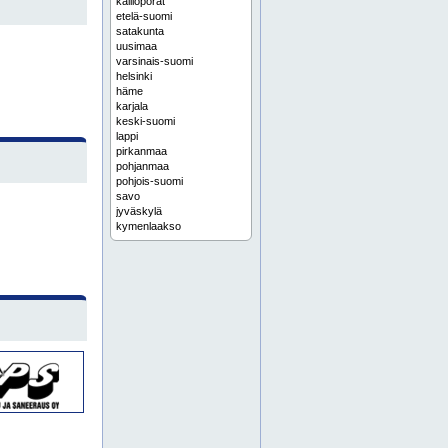
kallioporat
etelä-suomi
satakunta
uusimaa
varsinais-suomi
helsinki
häme
karjala
keski-suomi
lappi
pirkanmaa
pohjanmaa
pohjois-suomi
savo
jyväskylä
kymenlaakso
louhintatyöt
länsi-suomi
oulu
tampere
turku
louhinta
eura
kankaanpää
porauspalvelut
pori
rauma
ulvila
erikoisporaukset
espoo