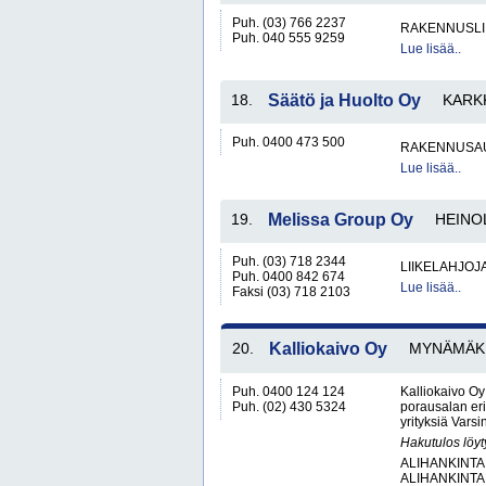
Puh. (03) 766 2237
RAKENNUSLI
Puh. 040 555 9259
Lue lisää..
18.
Säätö ja Huolto Oy
KARK
Puh. 0400 473 500
RAKENNUSA
Lue lisää..
19.
Melissa Group Oy
HEINO
Puh. (03) 718 2344
LIIKELAHJOJ
Puh. 0400 842 674
Lue lisää..
Faksi (03) 718 2103
20.
Kalliokaivo Oy
MYNÄMÄK
Puh. 0400 124 124
Kalliokaivo O
Puh. (02) 430 5324
porausalan erik
yrityksiä Vars
Hakutulos löyt
ALIHANKINTA
ALIHANKINTA