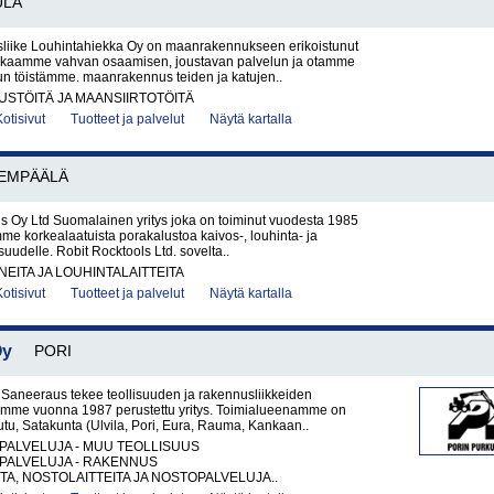
ULA
iike Louhintahiekka Oy on maanrakennukseen erikoistunut
Takaamme vahvan osaamisen, joustavan palvelun ja otamme
un töistämme. maanrakennus teiden ja katujen..
STÖITÄ JA MAANSIIRTOTÖITÄ
Kotisivut
Tuotteet ja palvelut
Näytä kartalla
EMPÄÄLÄ
s Oy Ltd Suomalainen yritys joka on toiminut vuodesta 1985
mme korkealaatuista porakalustoa kaivos-, louhinta- ja
suudelle. Robit Rocktools Ltd. sovelta..
EITA JA LOUHINTALAITTEITA
Kotisivut
Tuotteet ja palvelut
Näytä kartalla
Oy
PORI
 Saneeraus tekee teollisuuden ja rakennusliikkeiden
lemme vuonna 1987 perustettu yritys. Toimialueenamme on
eutu, Satakunta (Ulvila, Pori, Eura, Rauma, Kankaan..
PALVELUJA - MUU TEOLLISUUS
PALVELUJA - RAKENNUS
A, NOSTOLAITTEITA JA NOSTOPALVELUJA..