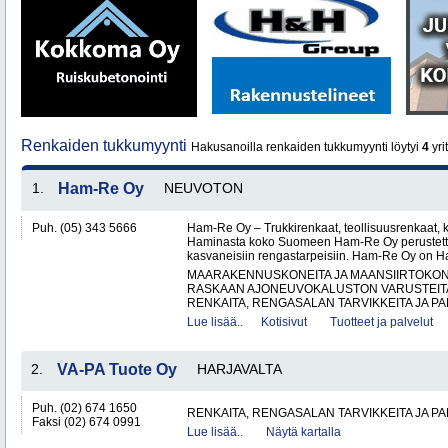
Renkaiden tukkumyynti
Hakusanoilla renkaiden tukkumyynti löytyi
4
yri
1.
Ham-Re Oy
NEUVOTON
Puh. (05) 343 5666
Ham-Re Oy – Trukkirenkaat, teollisuusrenkaat, k
Haminasta koko Suomeen Ham-Re Oy perustetti
kasvaneisiin rengastarpeisiin. Ham-Re Oy on 
MAARAKENNUSKONEITA JA MAANSIIRTOKONE
RASKAAN AJONEUVOKALUSTON VARUSTEITA 
RENKAITA, RENGASALAN TARVIKKEITA JA PA
Lue lisää..
Kotisivut
Tuotteet ja palvelut
2.
VA-PA Tuote Oy
HARJAVALTA
Puh. (02) 674 1650
RENKAITA, RENGASALAN TARVIKKEITA JA P
Faksi (02) 674 0991
Lue lisää..
Näytä kartalla