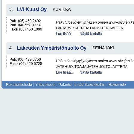
3.
LVI-Kuusi Oy
KURIKKA
Puh. (06) 450 2492
Hakutulos löytyi yrityksen omien www-sivujen ka
Puh. 040 558 1564
LVI-TARVIKKEITA JA LVI-MATERIAALEJA
Faksi (06) 450 1099
Lue lisää..
Näytä kartalla
4.
Lakeuden Ympäristöhuolto Oy
SEINÄJOKI
Puh. (06) 429 6750
Hakutulos löytyi yrityksen omien www-sivujen ka
Faksi (06) 429 6725
JÄTEHUOLTOA JA JÄTEHUOLTOLAITTEITA
Lue lisää..
Näytä kartalla
Rekisteriseloste
Yhteystiedot
Palaute
Lisää Suosikkeihin
Hakemisto