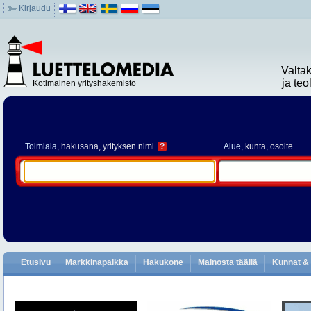
Kirjaudu
Valta
ja te
Kotimainen yrityshakemisto
Toimiala
, hakusana, yrityksen nimi
?
Alue
, kunta, osoite
Etusivu
Markkinapaikka
Hakukone
Mainosta täällä
Kunnat & 