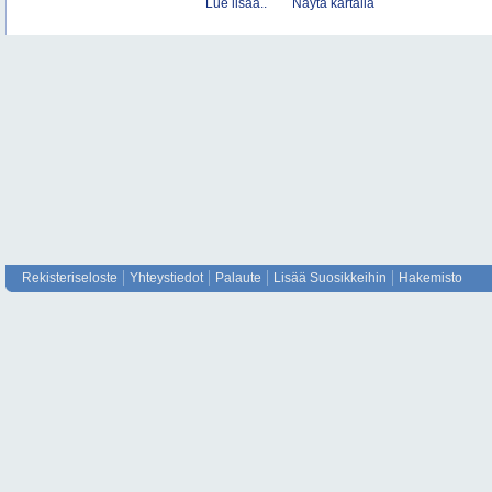
Lue lisää..
Näytä kartalla
Rekisteriseloste
Yhteystiedot
Palaute
Lisää Suosikkeihin
Hakemisto