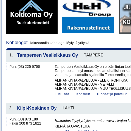
Kohologot
Hakusanalla kohologot löytyi
2
yritystä.
1.
Tampereen Vesileikkaus Oy
TAMPERE
Puh. (03) 225 6700
Tampereen Vesileikkaus Oy on pitkän linjan teol
Tampereella – nyt omasta tuotantohallistaan käsin
vuoden ajan samalla sijainnilla Tampereella, pal
ALIHANKINTAPALVELUJA - ELEKTRONIIKKA
ALIHANKINTAPALVELUJA - METALLI
ALIHANKINTAPALVELUJA - MUU TEOLLISUUS.
Lue lisää..
Kotisivut
Tuotteet ja palvelut
2.
Kilpi-Koskinen Oy
LAHTI
Puh. (03) 873 180
Hakutulos löytyi yrityksen omien www-sivujen ka
Faksi (03) 873 1822
KILPIÄ JA OPASTEITA