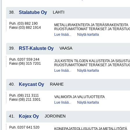
38.
Stalatube Oy
LAHTI
Puh. (03) 882 190
METALLIRAKENTEITA JA TERÄSRAKENTEITA
Faksi (03) 882 1914
RUOSTUMATTOMAT TERÄKSET JA TERÄSTU
Lue lisää..
Näytä kartalla
39.
RST-Kaluste Oy
VAASA
Puh. 0207 559 244
JULKISTEN TILOJEN KALUSTEITA JA SISUST
Faksi (06) 315 7201
RUOSTUMATTOMAT TERÄKSET JA TERÄSTU
Lue lisää..
Näytä kartalla
40.
Keycast Oy
RAAHE
Puh. (08) 211 3111
VALIMOITA JA VALUTUOTTEITA
Faksi (08) 211 3301
Lue lisää..
Näytä kartalla
41.
Kojex Oy
JOROINEN
Puh. 0207 641 520
KONEPAJATEOLLISUUTTA JA METALLITÖITÄ