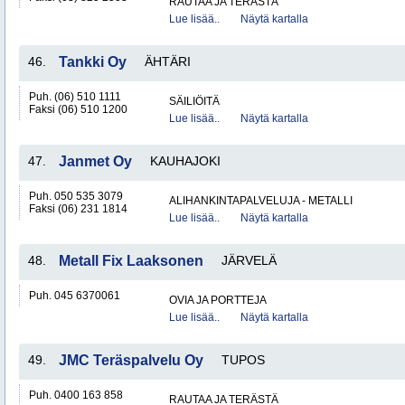
RAUTAA JA TERÄSTÄ
Lue lisää..
Näytä kartalla
46.
Tankki Oy
ÄHTÄRI
Puh. (06) 510 1111
SÄILIÖITÄ
Faksi (06) 510 1200
Lue lisää..
Näytä kartalla
47.
Janmet Oy
KAUHAJOKI
Puh. 050 535 3079
ALIHANKINTAPALVELUJA - METALLI
Faksi (06) 231 1814
Lue lisää..
Näytä kartalla
48.
Metall Fix Laaksonen
JÄRVELÄ
Puh. 045 6370061
OVIA JA PORTTEJA
Lue lisää..
Näytä kartalla
49.
JMC Teräspalvelu Oy
TUPOS
Puh. 0400 163 858
RAUTAA JA TERÄSTÄ