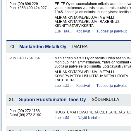
Puh. (09) 896 229
ER-TE Oy on suomalainen erikoissaranoiden valmi
Puh. +358 400 424 027
vuoden kokemus vaativista saranaratkaisuista. Y
1945 lähtien ja on erikoistunut erityisesti teollisu
ALIHANKINTAPALVELUJA - METALLI
ALIHANKINTAPALVELUJA - RAKENNUS
KIINNITYSTARVIKKEITA..
Lue lisää..
Kotisivut
Tuotteet ja palvelut
20.
Manlahden Metalli Oy
IMATRA
Puh. 0400 764 354
Manlahden Metalli Oy on teollisuuden asennus-, 
monipuolinen ammattilainen. Yritys on toiminut k
vuotta ja palvelee teollisuutta luotettavasti vahval
ALIHANKINTAPALVELUJA - METALLI
KONEPAJATEOLLISUUTTA JA METALLITÖITÄ
LAITUREITA..
Lue lisää..
Kotisivut
Tuotteet ja palvelut
21.
Sipoon Ruostumaton Teos Oy
SÖDERKULLA
Puh. (09) 272 1188
RUOSTUMATTOMAT TERÄKSET JA TERÄSTU
Faksi (09) 272 2190
Lue lisää..
Näytä kartalla