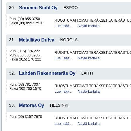
30.
Suomen Stahl Oy
ESPOO
Puh. (09) 855 3750
RUOSTUMATTOMAT TERÄKSET JA TERÄSTU
Faksi (09) 8553 7510
Lue lisää..
Näytä kartalla
31.
Metallityö Dufva
NOROLA
Puh. (015) 176 222
RUOSTUMATTOMAT TERÄKSET JA TERÄSTU
Puh. 050 303 5986
Lue lisää..
Näytä kartalla
Faksi (015) 176 222
32.
Lahden Rakenneteräs Oy
LAHTI
Puh. (03) 781 7337
RUOSTUMATTOMAT TERÄKSET JA TERÄSTU
Faksi (03) 782 1570
Lue lisää..
Näytä kartalla
33.
Metores Oy
HELSINKI
Puh. (09) 3157 7670
RUOSTUMATTOMAT TERÄKSET JA TERÄSTU
Lue lisää..
Näytä kartalla