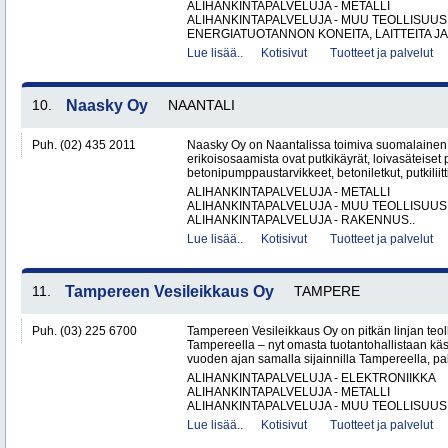
ALIHANKINTAPALVELUJA - METALLI
ALIHANKINTAPALVELUJA - MUU TEOLLISUUS
ENERGIATUOTANNON KONEITA, LAITTEITA JA 
Lue lisää..
Kotisivut
Tuotteet ja palvelut
10.
Naasky Oy
NAANTALI
Puh. (02) 435 2011
Naasky Oy on Naantalissa toimiva suomalainen 
erikoisosaamista ovat putkikäyrät, loivasäteiset 
betonipumppaustarvikkeet, betoniletkut, putkiliitti
ALIHANKINTAPALVELUJA - METALLI
ALIHANKINTAPALVELUJA - MUU TEOLLISUUS
ALIHANKINTAPALVELUJA - RAKENNUS..
Lue lisää..
Kotisivut
Tuotteet ja palvelut
11.
Tampereen Vesileikkaus Oy
TAMPERE
Puh. (03) 225 6700
Tampereen Vesileikkaus Oy on pitkän linjan teol
Tampereella – nyt omasta tuotantohallistaan käsin
vuoden ajan samalla sijainnilla Tampereella, pal
ALIHANKINTAPALVELUJA - ELEKTRONIIKKA
ALIHANKINTAPALVELUJA - METALLI
ALIHANKINTAPALVELUJA - MUU TEOLLISUUS.
Lue lisää..
Kotisivut
Tuotteet ja palvelut