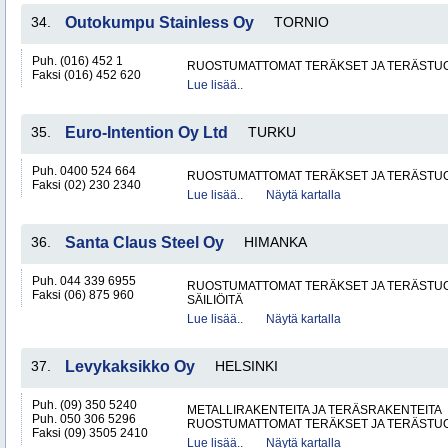
34.
Outokumpu Stainless Oy
TORNIO
Puh. (016) 452 1
RUOSTUMATTOMAT TERÄKSET JA TERÄSTU
Faksi (016) 452 620
Lue lisää..
35.
Euro-Intention Oy Ltd
TURKU
Puh. 0400 524 664
RUOSTUMATTOMAT TERÄKSET JA TERÄSTU
Faksi (02) 230 2340
Lue lisää..
Näytä kartalla
36.
Santa Claus Steel Oy
HIMANKA
Puh. 044 339 6955
RUOSTUMATTOMAT TERÄKSET JA TERÄSTU
Faksi (06) 875 960
SÄILIÖITÄ
Lue lisää..
Näytä kartalla
37.
Levykaksikko Oy
HELSINKI
Puh. (09) 350 5240
METALLIRAKENTEITA JA TERÄSRAKENTEITA
Puh. 050 306 5296
RUOSTUMATTOMAT TERÄKSET JA TERÄSTU
Faksi (09) 3505 2410
Lue lisää..
Näytä kartalla