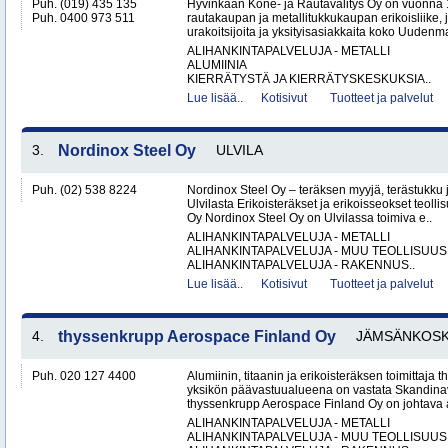
Puh. (019) 435 135
Hyvinkään Kone- ja Rautavälitys Oy on vuonna 
Puh. 0400 973 511
rautakaupan ja metallitukkukaupan erikoisliike, j
urakoitsijoita ja yksityisasiakkaita koko Uudenm
ALIHANKINTAPALVELUJA - METALLI
ALUMIINIA
KIERRÄTYSTÄ JA KIERRÄTYSKESKUKSIA..
Lue lisää..
Kotisivut
Tuotteet ja palvelut
3.
Nordinox Steel Oy
ULVILA
Puh. (02) 538 8224
Nordinox Steel Oy – teräksen myyjä, terästukku ja
Ulvilasta Erikoisteräkset ja erikoisseokset teoll
Oy Nordinox Steel Oy on Ulvilassa toimiva e..
ALIHANKINTAPALVELUJA - METALLI
ALIHANKINTAPALVELUJA - MUU TEOLLISUUS
ALIHANKINTAPALVELUJA - RAKENNUS..
Lue lisää..
Kotisivut
Tuotteet ja palvelut
4.
thyssenkrupp Aerospace Finland Oy
JÄMSÄNKOSK
Puh. 020 127 4400
Alumiinin, titaanin ja erikoisteräksen toimittaj
yksikön päävastuualueena on vastata Skandinav
thyssenkrupp Aerospace Finland Oy on johtava al
ALIHANKINTAPALVELUJA - METALLI
ALIHANKINTAPALVELUJA - MUU TEOLLISUUS