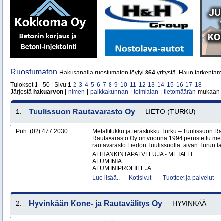
Ruostumaton
Hakusanalla ruostumaton löytyi
864
yritystä. Haun tarkentam
Tulokset 1 - 50 | Sivu
1
2
3
4
5
6
7
8
9
10
11
12
13
14
15
16
17
18
Järjestä
hakuarvon
|
nimen
|
paikkakunnan
|
toimialan
|
tietomäärän
mukaan
1.
Tuulissuon Rautavarasto Oy
LIETO (TURKU)
Puh. (02) 477 2030
Metallitukku ja terästukku Turku – Tuulissuon 
Rautavarasto Oy on vuonna 1994 perustettu met
rautavarasto Liedon Tuulissuolla, aivan Turun läh
ALIHANKINTAPALVELUJA - METALLI
ALUMIINIA
ALUMIINIPROFIILEJA..
Lue lisää..
Kotisivut
Tuotteet ja palvelut
2.
Hyvinkään Kone- ja Rautavälitys Oy
HYVINKÄÄ