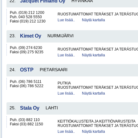
22.
Jacquet Finland Oy
HYVINKÄÄ
Puh. (019) 212 1200
RUOSTUMATTOMAT TERÄKSET JA TERÄSTU
Puh. 040 528 5550
Lue lisää..
Näytä kartalla
Faksi (019) 212 1230
23.
Kimet Oy
NURMIJÄRVI
Puh. (09) 274 6230
RUOSTUMATTOMAT TERÄKSET JA TERÄSTU
Faksi (09) 275 9235
Lue lisää..
Näytä kartalla
24.
OSTP
PIETARSAARI
Puh. (06) 786 5111
PUTKIA
Faksi (06) 786 5222
RUOSTUMATTOMAT TERÄKSET JA TERÄSTU
Lue lisää..
Näytä kartalla
25.
Stala Oy
LAHTI
Puh. (03) 882 110
KEITTIÖKALUSTEITA JA KEITTIÖVARUSTEITA
Faksi (03) 882 1150
RUOSTUMATTOMAT TERÄKSET JA TERÄSTU
Lue lisää..
Näytä kartalla