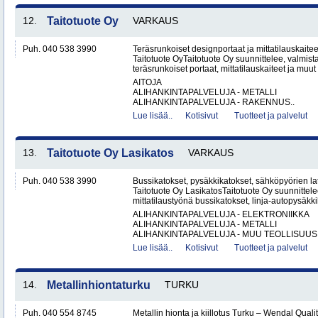
12.
Taitotuote Oy
VARKAUS
Puh. 040 538 3990
Teräsrunkoiset designportaat ja mittatilauskaite
Taitotuote OyTaitotuote Oy suunnittelee, valmista
teräsrunkoiset portaat, mittatilauskaiteet ja muut 
AITOJA
ALIHANKINTAPALVELUJA - METALLI
ALIHANKINTAPALVELUJA - RAKENNUS..
Lue lisää..
Kotisivut
Tuotteet ja palvelut
13.
Taitotuote Oy Lasikatos
VARKAUS
Puh. 040 538 3990
Bussikatokset, pysäkkikatokset, sähköpyörien lat
Taitotuote Oy LasikatosTaitotuote Oy suunnittele
mittatilaustyönä bussikatokset, linja-autopysäkki
ALIHANKINTAPALVELUJA - ELEKTRONIIKKA
ALIHANKINTAPALVELUJA - METALLI
ALIHANKINTAPALVELUJA - MUU TEOLLISUUS.
Lue lisää..
Kotisivut
Tuotteet ja palvelut
14.
Metallinhiontaturku
TURKU
Puh. 040 554 8745
Metallin hionta ja kiillotus Turku – Wendal Qua