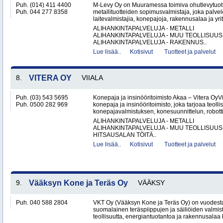
Puh. (014) 411 4400
M-Levy Oy on Muuramessa toimiva ohutlevytuotte
Puh. 044 277 8358
metallituotteiden sopimusvalmistaja, joka palvele
laitevalmistajia, konepajoja, rakennusalaa ja yri
ALIHANKINTAPALVELUJA - METALLI
ALIHANKINTAPALVELUJA - MUU TEOLLISUUS
ALIHANKINTAPALVELUJA - RAKENNUS..
Lue lisää..
Kotisivut
Tuotteet ja palvelut
8.
VITERA OY
VIIALA
Puh. (03) 543 5695
Konepaja ja insinööritoimisto Akaa – Vitera OyV
Puh. 0500 282 969
konepaja ja insinööritoimisto, joka tarjoaa teolli
konepajavalmistuksen, konesuunnittelun, robotti
ALIHANKINTAPALVELUJA - METALLI
ALIHANKINTAPALVELUJA - MUU TEOLLISUUS
HITSAUSALAN TÖITÄ..
Lue lisää..
Kotisivut
Tuotteet ja palvelut
9.
Vääksyn Kone ja Teräs Oy
VÄÄKSY
Puh. 040 588 2804
VKT Oy (Vääksyn Kone ja Teräs Oy) on vuodesta
suomalainen teräspiippujen ja säiliöiden valmist
teollisuutta, energiantuotantoa ja rakennusalaa 