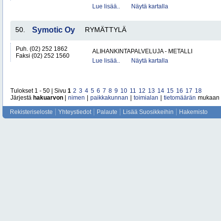
Lue lisää..
Näytä kartalla
50.
Symotic Oy
RYMÄTTYLÄ
Puh. (02) 252 1862
ALIHANKINTAPALVELUJA - METALLI
Faksi (02) 252 1560
Lue lisää..
Näytä kartalla
Tulokset 1 - 50 | Sivu
1
2
3
4
5
6
7
8
9
10
11
12
13
14
15
16
17
18
Järjestä
hakuarvon
|
nimen
|
paikkakunnan
|
toimialan
|
tietomäärän
mukaan
Rekisteriseloste
Yhteystiedot
Palaute
Lisää Suosikkeihin
Hakemisto