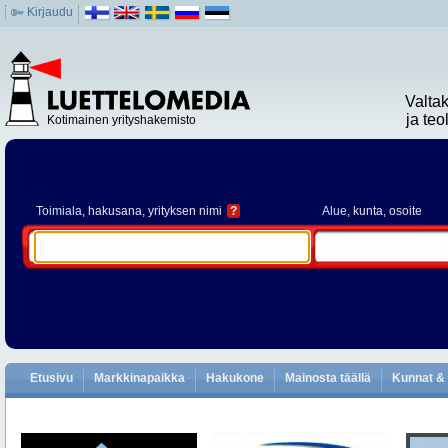
Kirjaudu
Valta
ja te
Kotimainen yrityshakemisto
Toimiala
, hakusana, yrityksen nimi
?
Alue
, kunta, osoite
Etusivu
Markkinapaikka
Hakukone
Mainosta täällä
Kunnat & 