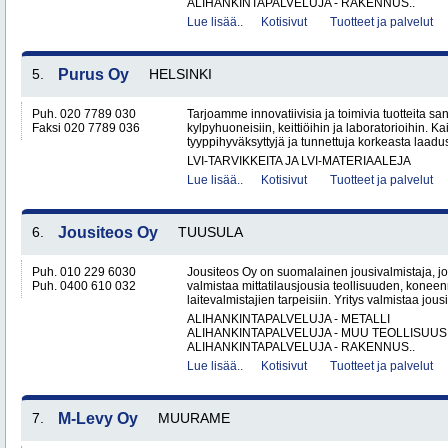
ALIHANKINTAPALVELUJA - RAKENNUS..
Lue lisää..
Kotisivut
Tuotteet ja palvelut
5.
Purus Oy
HELSINKI
Puh. 020 7789 030
Tarjoamme innovatiivisia ja toimivia tuotteita sanit
Faksi 020 7789 036
kylpyhuoneisiin, keittiöihin ja laboratorioihin. K
tyyppihyväksyttyjä ja tunnettuja korkeasta laadus
LVI-TARVIKKEITA JA LVI-MATERIAALEJA
Lue lisää..
Kotisivut
Tuotteet ja palvelut
6.
Jousiteos Oy
TUUSULA
Puh. 010 229 6030
Jousiteos Oy on suomalainen jousivalmistaja, jo
Puh. 0400 610 032
valmistaa mittatilausjousia teollisuuden, konee
laitevalmistajien tarpeisiin. Yritys valmistaa jous
ALIHANKINTAPALVELUJA - METALLI
ALIHANKINTAPALVELUJA - MUU TEOLLISUUS
ALIHANKINTAPALVELUJA - RAKENNUS..
Lue lisää..
Kotisivut
Tuotteet ja palvelut
7.
M-Levy Oy
MUURAME