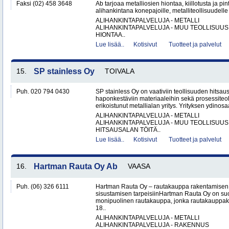
Faksi (02) 458 3648
Ab tarjoaa metalliosien hiontaa, kiillotusta ja pin
alihankintana konepajoille, metalliteollisuudelle 
ALIHANKINTAPALVELUJA - METALLI
ALIHANKINTAPALVELUJA - MUU TEOLLISUUS
HIONTAA..
Lue lisää..
Kotisivut
Tuotteet ja palvelut
15.
SP stainless Oy
TOIVALA
Puh. 020 794 0430
SP stainless Oy on vaativiin teollisuuden hitsaus
haponkestäviin materiaaleihin sekä prosessiteol
erikoistunut metallialan yritys. Yrityksen ydinosa
ALIHANKINTAPALVELUJA - METALLI
ALIHANKINTAPALVELUJA - MUU TEOLLISUUS
HITSAUSALAN TÖITÄ..
Lue lisää..
Kotisivut
Tuotteet ja palvelut
16.
Hartman Rauta Oy Ab
VAASA
Puh. (06) 326 6111
Hartman Rauta Oy – rautakauppa rakentamisen, 
sisustamisen tarpeisiinHartman Rauta Oy on su
monipuolinen rautakauppa, jonka rautakauppak
18..
ALIHANKINTAPALVELUJA - METALLI
ALIHANKINTAPALVELUJA - RAKENNUS