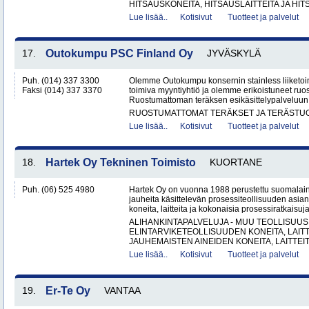
HITSAUSKONEITA, HITSAUSLAITTEITA JA HIT
Lue lisää..
Kotisivut
Tuotteet ja palvelut
17.
Outokumpu PSC Finland Oy
JYVÄSKYLÄ
Puh. (014) 337 3300
Olemme Outokumpu konsernin stainless liiketo
Faksi (014) 337 3370
toimiva myyntiyhtiö ja olemme erikoistuneet ru
Ruostumattoman teräksen esikäsittelypalveluun 
RUOSTUMATTOMAT TERÄKSET JA TERÄSTU
Lue lisää..
Kotisivut
Tuotteet ja palvelut
18.
Hartek Oy Tekninen Toimisto
KUORTANE
Puh. (06) 525 4980
Hartek Oy on vuonna 1988 perustettu suomalaine
jauheita käsittelevän prosessiteollisuuden asia
koneita, laitteita ja kokonaisia prosessiratkaisuja
ALIHANKINTAPALVELUJA - MUU TEOLLISUUS
ELINTARVIKETEOLLISUUDEN KONEITA, LAITTE
JAUHEMAISTEN AINEIDEN KONEITA, LAITTEITA
Lue lisää..
Kotisivut
Tuotteet ja palvelut
19.
Er-Te Oy
VANTAA