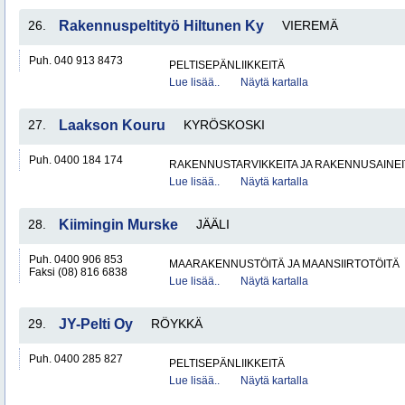
26.
Rakennuspeltityö Hiltunen Ky
VIEREMÄ
Puh. 040 913 8473
PELTISEPÄNLIIKKEITÄ
Lue lisää..
Näytä kartalla
27.
Laakson Kouru
KYRÖSKOSKI
Puh. 0400 184 174
RAKENNUSTARVIKKEITA JA RAKENNUSAINEI
Lue lisää..
Näytä kartalla
28.
Kiimingin Murske
JÄÄLI
Puh. 0400 906 853
MAARAKENNUSTÖITÄ JA MAANSIIRTOTÖITÄ
Faksi (08) 816 6838
Lue lisää..
Näytä kartalla
29.
JY-Pelti Oy
RÖYKKÄ
Puh. 0400 285 827
PELTISEPÄNLIIKKEITÄ
Lue lisää..
Näytä kartalla