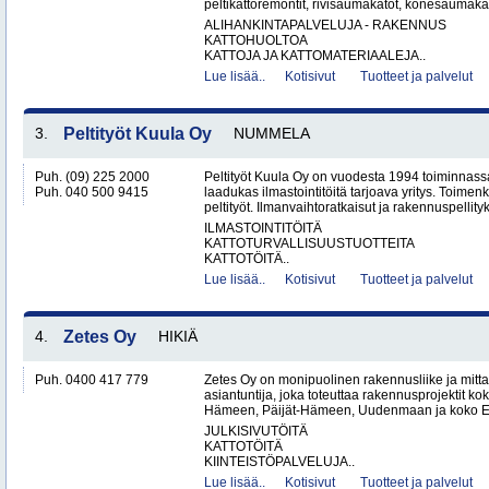
peltikattoremontit, rivisaumakatot, konesaumakato
ALIHANKINTAPALVELUJA - RAKENNUS
KATTOHUOLTOA
KATTOJA JA KATTOMATERIAALEJA..
Lue lisää..
Kotisivut
Tuotteet ja palvelut
3.
Peltityöt Kuula Oy
NUMMELA
Puh. (09) 225 2000
Peltityöt Kuula Oy on vuodesta 1994 toiminnassa
Puh. 040 500 9415
laadukas ilmastointitöitä tarjoava yritys. Toi
peltityöt. Ilmanvaihtoratkaisut ja rakennuspellityk
ILMASTOINTITÖITÄ
KATTOTURVALLISUUSTUOTTEITA
KATTOTÖITÄ..
Lue lisää..
Kotisivut
Tuotteet ja palvelut
4.
Zetes Oy
HIKIÄ
Puh. 0400 417 779
Zetes Oy on monipuolinen rakennusliike ja mitt
asiantuntija, joka toteuttaa rakennusprojektit ko
Hämeen, Päijät-Hämeen, Uudenmaan ja koko Ete
JULKISIVUTÖITÄ
KATTOTÖITÄ
KIINTEISTÖPALVELUJA..
Lue lisää..
Kotisivut
Tuotteet ja palvelut