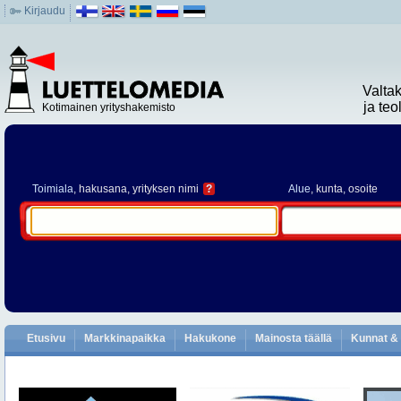
Kirjaudu
Valta
ja te
Kotimainen yrityshakemisto
Toimiala
, hakusana, yrityksen nimi
?
Alue
, kunta, osoite
Etusivu
Markkinapaikka
Hakukone
Mainosta täällä
Kunnat & 