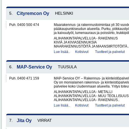
5.
Cityremcon Oy
HELSINKI
Puh. 0400 500 474
Maarakennus- ja rakennustoimintaa yli 30 vuo
pääkaupunkiseudun alueella. Purku, piikkaustyöt
ja kaivuutyöt, lumenauraus ja poissiirto, trukkipiikk
ALIHANKINTAPALVELUJA - RAKENNUS
KIVIÄ JA KIVIASENNUKSIA
MAARAKENNUSTÖITÄ JA MAANSIIRTOTÖITÄ..
Lue lisää..
Kotisivut
Tuotteet ja palvelut
6.
MAP-Service Oy
TUUSULA
Puh. 0400 471 159
MAP-Service OY – Rakennus- ja kiinteistöpalv
Oy on monialainen rakennus- ja kiinteistöpalvel
palvelee koko Uudenmaan alueella. Yritys toteutt
ALIHANKINTAPALVELUJA - METALLI
ALIHANKINTAPALVELUJA - MUU TEOLLISUUS
ALIHANKINTAPALVELUJA - RAKENNUS..
Lue lisää..
Kotisivut
Tuotteet ja palvelut
7.
Jita Oy
VIRRAT