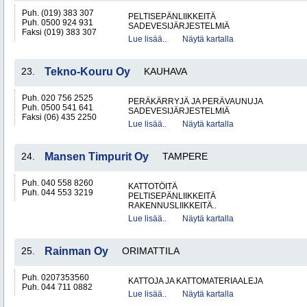
Puh. (019) 383 307
PELTISEPÄNLIIKKEITÄ
Puh. 0500 924 931
SADEVESIJÄRJESTELMIÄ
Faksi (019) 383 307
Lue lisää..
Näytä kartalla
23.
Tekno-Kouru Oy
KAUHAVA
Puh. 020 756 2525
PERÄKÄRRYJÄ JA PERÄVAUNUJA
Puh. 0500 541 641
SADEVESIJÄRJESTELMIÄ
Faksi (06) 435 2250
Lue lisää..
Näytä kartalla
24.
Mansen Timpurit Oy
TAMPERE
Puh. 040 558 8260
KATTOTÖITÄ
Puh. 044 553 3219
PELTISEPÄNLIIKKEITÄ
RAKENNUSLIIKKEITÄ..
Lue lisää..
Näytä kartalla
25.
Rainman Oy
ORIMATTILA
Puh. 0207353560
KATTOJA JA KATTOMATERIAALEJA
Puh. 044 711 0882
Lue lisää..
Näytä kartalla