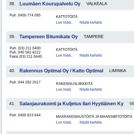
38.
Luumäen Kourupalvelu Oy
VALKEALA
Puh. 0400 774 095
KATTOTÖITÄ
Lue lisää..
Näytä kartalla
39.
Tampereen Bitumikate Oy
TAMPERE
Puh. (03) 211 0400
KATTOTÖITÄ
Puh. 040 582 8222
Lue lisää..
Näytä kartalla
Faksi (03) 211 0440
40.
Rakennus Optimal Oy / Katto Optimal
LIMINKA
Puh. 044 292 2017
RAKENNUSLIIKKEITÄ
Lue lisää..
Näytä kartalla
41.
Salaojaurakointi ja Kuljetus Ilari Hyytiäinen Ky
VI
Puh. 0400 823 644
MAARAKENNUSTÖITÄ JA MAANSIIRTOTÖITÄ
Lue lisää..
Näytä kartalla