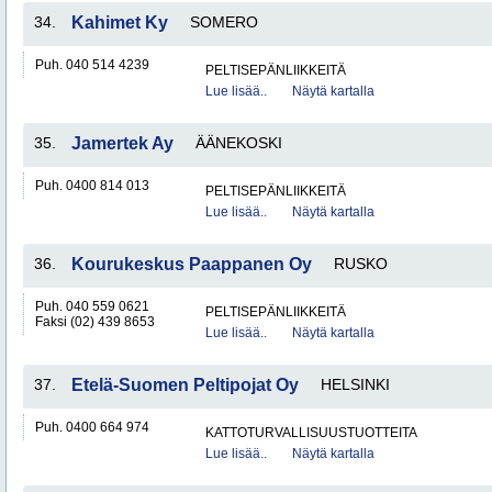
34.
Kahimet Ky
SOMERO
Puh. 040 514 4239
PELTISEPÄNLIIKKEITÄ
Lue lisää..
Näytä kartalla
35.
Jamertek Ay
ÄÄNEKOSKI
Puh. 0400 814 013
PELTISEPÄNLIIKKEITÄ
Lue lisää..
Näytä kartalla
36.
Kourukeskus Paappanen Oy
RUSKO
Puh. 040 559 0621
PELTISEPÄNLIIKKEITÄ
Faksi (02) 439 8653
Lue lisää..
Näytä kartalla
37.
Etelä-Suomen Peltipojat Oy
HELSINKI
Puh. 0400 664 974
KATTOTURVALLISUUSTUOTTEITA
Lue lisää..
Näytä kartalla