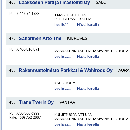
46.
Laaksosen Pelti ja Ilmastointi Oy
SALO
Puh. 044 074 4783
ILMASTOINTITÖITÄ
PELTISEPÄNLIIKKEITÄ
Lue lisää..
Näytä kartalla
47.
Saharinen Arto Tmi
KIURUVESI
Puh. 0400 916 971
MAARAKENNUSTÖITÄ JA MAANSIIRTOTÖITÄ
Lue lisää..
Näytä kartalla
48.
Rakennustoimisto Parkkari & Wahlroos Oy
AURA
KATTOTÖITÄ
Lue lisää..
Näytä kartalla
49.
Trans Tverin Oy
VANTAA
Puh. 050 566 6999
KULJETUSPALVELUJA
Faksi (09) 752 2667
MAARAKENNUSTÖITÄ JA MAANSIIRTOTÖITÄ
Lue lisää..
Näytä kartalla