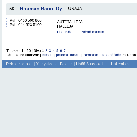
50.
Rauman Ränni Oy
UNAJA
Puh. 0400 590 806
AUTOTALLEJA
Puh. 044 523 5100
HALLEJA
Lue lisää..
Näytä kartalla
Tulokset 1 - 50 | Sivu
1
2
3
4
5
6
7
Järjestä
hakuarvon
|
nimen
|
paikkakunnan
|
toimialan
|
tietomäärän
mukaan
Rekisteriseloste
Yhteystiedot
Palaute
Lisää Suosikkeihin
Hakemisto