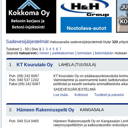
Sadevesijärjestelmät
Hakusanalla sadevesijärjestelmät löytyi
320
yritys
Tulokset 1 - 50 | Sivu
1
2
3
4
5
6
7
Järjestä
hakuarvon
|
nimen
|
paikkakunnan
|
toimialan
|
tietomäärän
mukaan
1.
KT Kourutalo Oy
LAHELA (TUUSULA)
Puh. (09) 242 6067
KT Kourutalo Oy on pääkaupunkiseudulla toimiva
Puh. 040 537 1242
Valmistamme ja asennamme katot, kattoturvatuot
Faksi (09) 242 6067
peltilistat ja kasetit vankalla ammattitaidolla aika
SADEVESIJÄRJESTELMIÄ
Lue lisää..
Kotisivut
Tuotteet ja palvelut
2.
Hämeen Rakennuspelti Oy
KANGASALA
Puh. 040 514 0465
Hämeen Rakennuspelti Oy on Kangasalan Lento
rakennuspeltitöihin ja kattourakointiin erikoistu