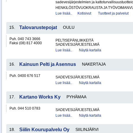
sadevesijärjestelmien ja kattoturvallisuustuotteide
HENKILÖSTÖVUOKRAUSTA JA TYÖVOIMANV
Lue lisää..
Kotisivut
Tuotteet ja palvelut
15.
Talovarustepojat
OULU
Puh. 040 743 3666
PELTISEPÄNLIIKKEITÄ
Faksi (08) 817 4000
SADEVESIJÄRJESTELMIÄ
Lue lisää..
Näytä kartalla
16.
Kainuun Pelti ja Asennus
NAKERTAJA
Puh. 0400 676 517
SADEVESIJÄRJESTELMIÄ
Lue lisää..
Näytä kartalla
17.
Kartano Works Ky
PYHÄMAA
Puh. 044 510 0783
SADEVESIJÄRJESTELMIÄ
Lue lisää..
Näytä kartalla
18.
Siilin Kourupalvelu Oy
SIILINJÄRVI