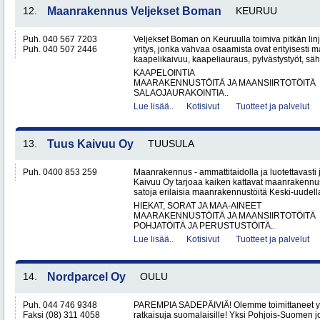
12.
Maanrakennus Veljekset Boman
KEURUU
Puh. 040 567 7203
Veljekset Boman on Keuruulla toimiva pitkän l
Puh. 040 507 2446
yritys, jonka vahvaa osaamista ovat erityisesti 
kaapelikaivuu, kaapeliauraus, pylvästystyöt, säh
KAAPELOINTIA
MAARAKENNUSTÖITÄ JA MAANSIIRTOTÖITÄ
SALAOJAURAKOINTIA..
Lue lisää..
Kotisivut
Tuotteet ja palvelut
13.
Tuus Kaivuu Oy
TUUSULA
Puh. 0400 853 259
Maanrakennus - ammattitaidolla ja luotettavasti
Kaivuu Oy tarjoaa kaiken kattavat maanraken­nu
satoja erilaisia maanrakennustöitä Keski-uudell
HIEKAT, SORAT JA MAA-AINEET
MAARAKENNUSTÖITÄ JA MAANSIIRTOTÖITÄ
POHJATÖITÄ JA PERUSTUSTÖITÄ..
Lue lisää..
Kotisivut
Tuotteet ja palvelut
14.
Nordparcel Oy
OULU
Puh. 044 746 9348
PAREMPIA SADEPÄIVIÄ! Olemme toimittaneet yli
Faksi (08) 311 4058
ratkaisuja suomalaisille! Yksi Pohjois-Suomen j