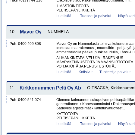
Faksi (017) 744 228
Erikoispeltityöt, Rakennuspeltityöt iisalmi, ilm..
ILMASTOINTITÖITÄ
PELTISEPÄNLIIKKEITÄ
Lue lisää..
Tuotteet ja palvelut
Näytä kart
10.
Mavor Oy
NUMMELA
Puh. 0400 409 808
Mavor Oy on Nummelasta toimiva kokenut maanr
toteuttaa maarakennus-, maansiirto-, pohjatyö- j
ammattitaidolla pääkaupunkiseudulla, Länsi-Uud
ALIHANKINTAPALVELUJA - RAKENNUS
MAARAKENNUSTÖITÄ JA MAANSIIRTOTÖITÄ
POHJATÖITÄ JA PERUSTUSTÖITÄ..
Lue lisää..
Kotisivut
Tuotteet ja palvelut
11.
Kirkkonummen Pelti Oy Ab
OITBACKA, Kirkkonummi,
Puh. 0400 541 074
Olemme kolmannen sukupolven peltisepänliike. Vi 
generationen. • Konesaumakatot • Rakennuspelti
Sadevesijärjestelmät • Kattoturvatuotteet ..
KATTOTÖITÄ
PELTISEPÄNLIIKKEITÄ
Lue lisää..
Tuotteet ja palvelut
Näytä kart