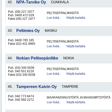
42.
NPA-Tarvike Oy
OJAKKALA
Puh. (09) 227 1977
PELTISEPÄNLIIKKEITÄ
Puh. 0400 472 029
Lue lisää..
Näytä kartalla
Faksi (09) 227 1977
43.
Peltimies Oy
MASKU
Puh. 0400 785 185
PELTISEPÄNLIIKKEITÄ
Faksi (02) 431 8965
Lue lisää..
Näytä kartalla
44.
Nokian Peltisepänliike
NOKIA
Puh. (03) 340 0038
PELTISEPÄNLIIKKEITÄ
Puh. 040 501 6216
Lue lisää..
Näytä kartalla
Faksi (03) 340 0038
45.
Tampereen Kaivin Oy
TAMPERE
Puh. 040 773 8474
MAARAKENNUSTÖITÄ JA MAANSIIRTOTÖITÄ
Puh. 040 560 2272
Lue lisää..
Näytä kartalla