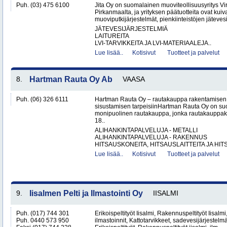
Puh. (03) 475 6100
Jita Oy on suomalainen muoviteollisuusyritys Virr
Pirkanmaalta, ja yrityksen päätuotteita ovat kuiv
muoviputkijärjestelmät, pienkiinteistöjen jätevesi
JÄTEVESIJÄRJESTELMIÄ
LAITUREITA
LVI-TARVIKKEITA JA LVI-MATERIAALEJA..
Lue lisää..
Kotisivut
Tuotteet ja palvelut
8.
Hartman Rauta Oy Ab
VAASA
Puh. (06) 326 6111
Hartman Rauta Oy – rautakauppa rakentamisen, 
sisustamisen tarpeisiinHartman Rauta Oy on su
monipuolinen rautakauppa, jonka rautakauppak
18..
ALIHANKINTAPALVELUJA - METALLI
ALIHANKINTAPALVELUJA - RAKENNUS
HITSAUSKONEITA, HITSAUSLAITTEITA JA HIT
Lue lisää..
Kotisivut
Tuotteet ja palvelut
9.
Iisalmen Pelti ja Ilmastointi Oy
IISALMI
Puh. (017) 744 301
Erikoispeltityöt Iisalmi, Rakennuspeltityöt Iisalm
Puh. 0440 573 950
ilmastoinnit, Kattotarvikkeet, sadevesijärjestelmät