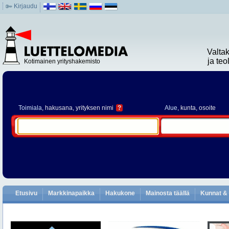
Kirjaudu
Valta
ja te
Kotimainen yrityshakemisto
Toimiala
, hakusana, yrityksen nimi
?
Alue
, kunta, osoite
Etusivu
Markkinapaikka
Hakukone
Mainosta täällä
Kunnat & 