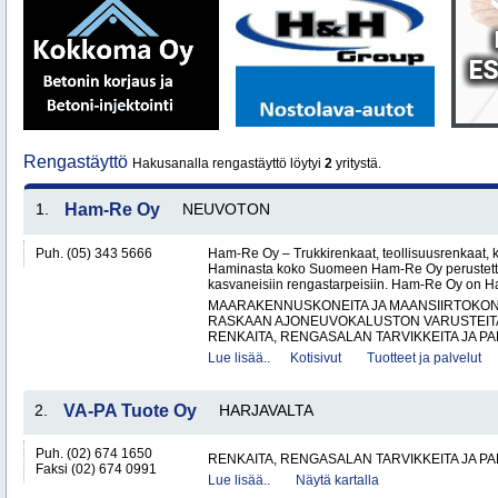
Rengastäyttö
Hakusanalla rengastäyttö löytyi
2
yritystä.
1.
Ham-Re Oy
NEUVOTON
Puh. (05) 343 5666
Ham-Re Oy – Trukkirenkaat, teollisuusrenkaat, k
Haminasta koko Suomeen Ham-Re Oy perustetti
kasvaneisiin rengastarpeisiin. Ham-Re Oy on 
MAARAKENNUSKONEITA JA MAANSIIRTOKONE
RASKAAN AJONEUVOKALUSTON VARUSTEITA 
RENKAITA, RENGASALAN TARVIKKEITA JA PA
Lue lisää..
Kotisivut
Tuotteet ja palvelut
2.
VA-PA Tuote Oy
HARJAVALTA
Puh. (02) 674 1650
RENKAITA, RENGASALAN TARVIKKEITA JA P
Faksi (02) 674 0991
Lue lisää..
Näytä kartalla