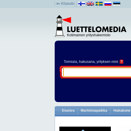
Kirjaudu
Kotimainen yrityshakemisto
Toimiala
, hakusana, yrityksen nimi
?
Etusivu
Markkinapaikka
Hakukone