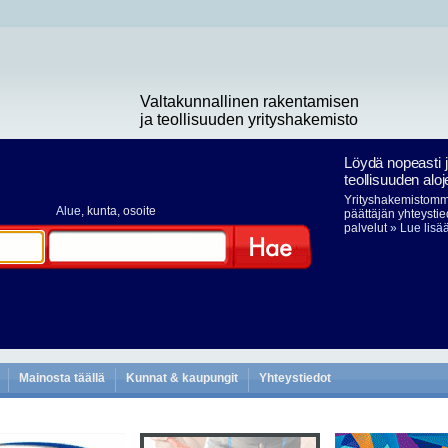
Valtakunnallinen rakentamisen
ja teollisuuden yrityshakemisto
Löydä nopeasti 
teollisuuden aloj
Yrityshakemistomme
Alue
, kunta, osoite
päättäjän yhteystie
palvelut
» Lue lisä
Hae
Mainosta täällä
Kunnat & kaupungit
Yhteystiedot