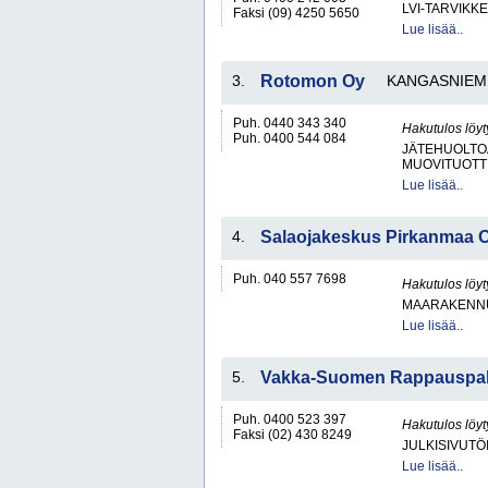
LVI-TARVIKKE
Faksi (09) 4250 5650
Lue lisää..
3.
Rotomon Oy
KANGASNIEM
Puh. 0440 343 340
Hakutulos löyt
Puh. 0400 544 084
JÄTEHUOLTOA
MUOVITUOTT
Lue lisää..
4.
Salaojakeskus Pirkanmaa 
Puh. 040 557 7698
Hakutulos löyt
MAARAKENNU
Lue lisää..
5.
Vakka-Suomen Rappauspal
Puh. 0400 523 397
Hakutulos löyt
Faksi (02) 430 8249
JULKISIVUTÖ
Lue lisää..