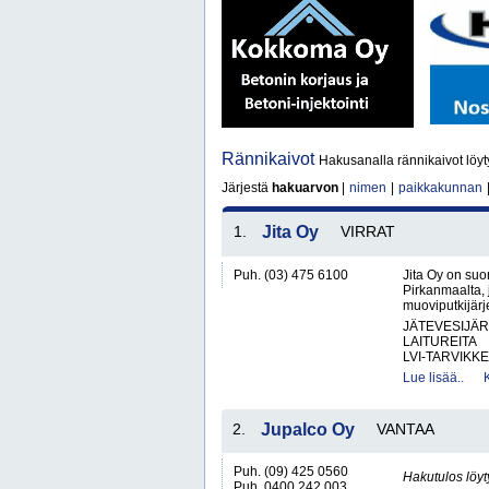
Rännikaivot
Hakusanalla rännikaivot löyt
Järjestä
hakuarvon
|
nimen
|
paikkakunnan
1.
Jita Oy
VIRRAT
Puh. (03) 475 6100
Jita Oy on suo
Pirkanmaalta, 
muoviputkijärje
JÄTEVESIJÄ
LAITUREITA
LVI-TARVIKKE
Lue lisää..
2.
Jupalco Oy
VANTAA
Puh. (09) 425 0560
Hakutulos löyt
Puh. 0400 242 003