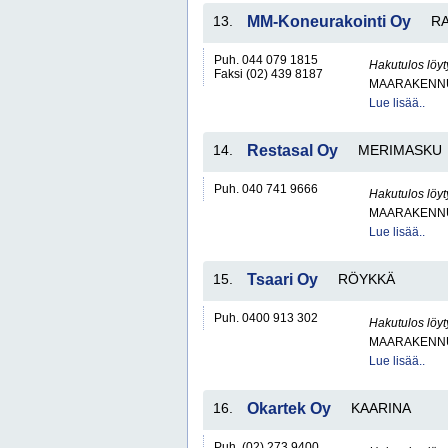
13.
MM-Koneurakointi Oy
RA
Puh. 044 079 1815
Hakutulos löyt
Faksi (02) 439 8187
MAARAKENNU
Lue lisää..
14.
Restasal Oy
MERIMASKU
Puh. 040 741 9666
Hakutulos löyt
MAARAKENNU
Lue lisää..
15.
Tsaari Oy
RÖYKKÄ
Puh. 0400 913 302
Hakutulos löyt
MAARAKENNU
Lue lisää..
16.
Okartek Oy
KAARINA
Puh. (02) 273 9400