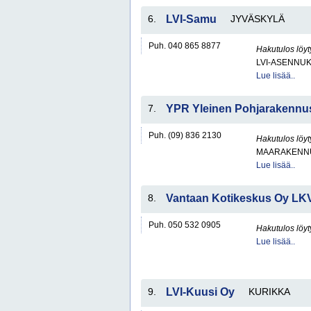
6.
LVI-Samu
JYVÄSKYLÄ
Puh. 040 865 8877
Hakutulos löyt
LVI-ASENNUK
Lue lisää..
7.
YPR Yleinen Pohjarakennu
Puh. (09) 836 2130
Hakutulos löyt
MAARAKENNU
Lue lisää..
8.
Vantaan Kotikeskus Oy LK
Puh. 050 532 0905
Hakutulos löyt
Lue lisää..
9.
LVI-Kuusi Oy
KURIKKA