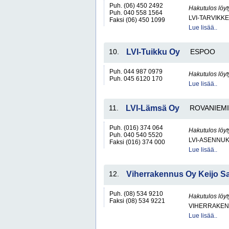
Puh. (06) 450 2492
Hakutulos löyt
Puh. 040 558 1564
LVI-TARVIKKE
Faksi (06) 450 1099
Lue lisää..
10.
LVI-Tuikku Oy
ESPOO
Puh. 044 987 0979
Hakutulos löyt
Puh. 045 6120 170
Lue lisää..
11.
LVI-Lämsä Oy
ROVANIEMI
Puh. (016) 374 064
Hakutulos löyt
Puh. 040 540 5520
LVI-ASENNUK
Faksi (016) 374 000
Lue lisää..
12.
Viherrakennus Oy Keijo S
Puh. (08) 534 9210
Hakutulos löyt
Faksi (08) 534 9221
VIHERRAKEN
Lue lisää..