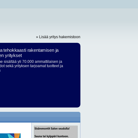
» Lisää yritys hakemistoon
ja tehokkaasti rakentamisen ja
en yritykset
 sisältää yli 70.000 ammattilaisen ja
dot sekä yrityksen tarjoamat tuotteet ja
ä