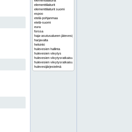
elementtilaituria
elementtilaiturit
elementtilaiturit suomi
espoo
etelä-pohjanmaa
etelä-suomi
eura
forssa
haja-asutusalueen jätevesijärjestelmä
harjavalta
helsinki
hulevesien hallinta
hulevesien viivytys
hulevesien viivytysratkaisu
hulevesien viivytysratkaisut
hulevesijärjestelmä
hulevesijärjestelmät
hulevesiratkaisu
hulevesiratkaisut
hyvinkää
häme
hämeenlinna
ikaalinen
infra kaivot
infra putket
infra tuotteet
infrakaivot
infraputket
infrarakentaminen
infrarakentamisen tuotteet