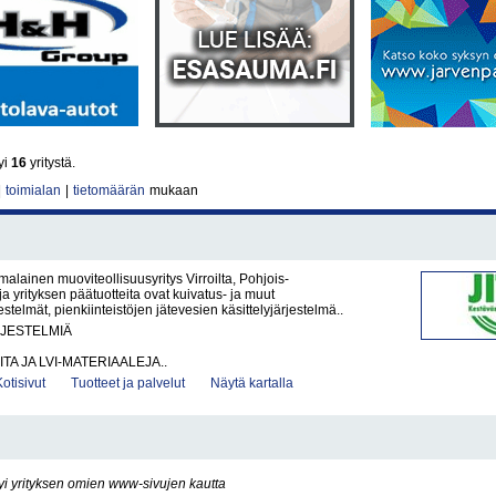
yi
16
yritystä.
|
toimialan
|
tietomäärän
mukaan
malainen muoviteollisuusyritys Virroilta, Pohjois-
ja yrityksen päätuotteita ovat kuivatus- ja muut
stelmät, pienkiinteistöjen jätevesien käsittelyjärjestelmä..
RJESTELMIÄ
ITA JA LVI-MATERIAALEJA..
Kotisivut
Tuotteet ja palvelut
Näytä kartalla
yi yrityksen omien www-sivujen kautta