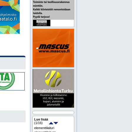
Lue lisää
(
1
/16)
elementtilaituri