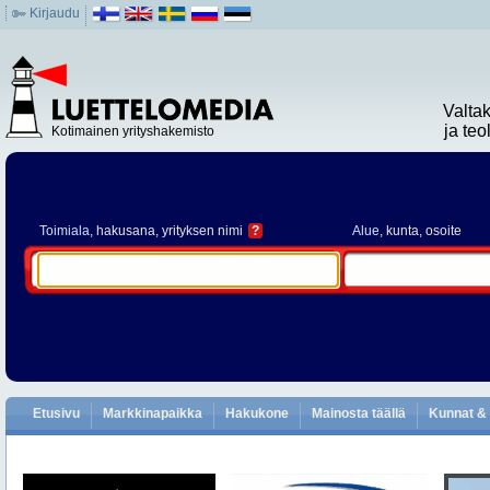
Kirjaudu
Valta
ja te
Kotimainen yrityshakemisto
Toimiala
, hakusana, yrityksen nimi
?
Alue
, kunta, osoite
Etusivu
Markkinapaikka
Hakukone
Mainosta täällä
Kunnat & 