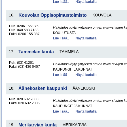
Lue lisää..
Näytä kartalla
16.
Kouvolan Oppisopimustoimisto
KOUVOLA
Puh. 0206 155 975
Hakutulos löytyi yrityksen omien www-sivujen ka
Puh. 040 583 7183
KOULUTUSTA
Faksi 0206 155 387
Lue lisää..
Näytä kartalla
17.
Tammelan kunta
TAMMELA
Puh. (03) 41201
Hakutulos löytyi yrityksen omien www-sivujen ka
Faksi (03) 436 0407
KAUPUNGIT JA KUNNAT
Lue lisää..
Näytä kartalla
18.
Äänekosken kaupunki
ÄÄNEKOSKI
Puh. 020 632 2000
Hakutulos löytyi yrityksen omien www-sivujen ka
Faksi 020 632 2005
KAUPUNGIT JA KUNNAT
Lue lisää..
Näytä kartalla
19.
Merikarvian kunta
MERIKARVIA