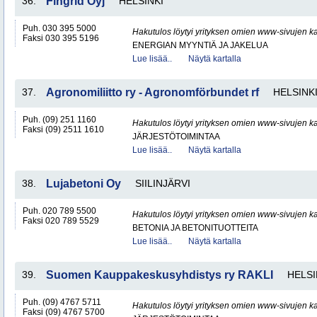
36.
Fingrid Oyj
HELSINKI
Puh. 030 395 5000
Hakutulos löytyi yrityksen omien www-sivujen ka
Faksi 030 395 5196
ENERGIAN MYYNTIÄ JA JAKELUA
Lue lisää..
Näytä kartalla
37.
Agronomiliitto ry - Agronomförbundet rf
HELSINK
Puh. (09) 251 1160
Hakutulos löytyi yrityksen omien www-sivujen ka
Faksi (09) 2511 1610
JÄRJESTÖTOIMINTAA
Lue lisää..
Näytä kartalla
38.
Lujabetoni Oy
SIILINJÄRVI
Puh. 020 789 5500
Hakutulos löytyi yrityksen omien www-sivujen ka
Faksi 020 789 5529
BETONIA JA BETONITUOTTEITA
Lue lisää..
Näytä kartalla
39.
Suomen Kauppakeskusyhdistys ry RAKLI
HELSI
Puh. (09) 4767 5711
Hakutulos löytyi yrityksen omien www-sivujen ka
Faksi (09) 4767 5700