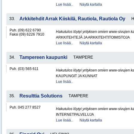
Lue lisää..
Näytä kartalla
33.
Arkkitehdit Arrak Kiiskilä, Rautiola, Rautiola Oy
H
Puh. (09) 622 6790
Hakutulos löytyi yrityksen omien www-sivujen ka
Faksi (09) 6226 7910
ARKKITEHTEJÄ JA ARKKITEHTITOIMISTOJA
Lue lisää..
Näytä kartalla
34.
Tampereen kaupunki
TAMPERE
Puh. (03) 565 611
Hakutulos löytyi yrityksen omien www-sivujen ka
KAUPUNGIT JA KUNNAT
Lue lisää..
35.
Resulttia Solutions
TAMPERE
Puh. 045 277 8527
Hakutulos löytyi yrityksen omien www-sivujen ka
INTERNETPALVELUJA
Lue lisää..
Näytä kartalla