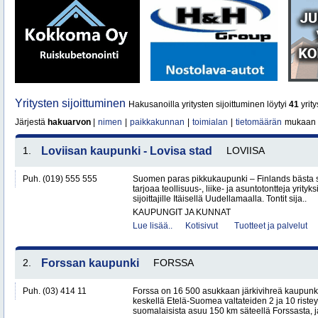
Yritysten sijoittuminen
Hakusanoilla yritysten sijoittuminen löytyi
41
yrity
Järjestä
hakuarvon
|
nimen
|
paikkakunnan
|
toimialan
|
tietomäärän
mukaan
1.
Loviisan kaupunki - Lovisa stad
LOVIISA
Puh. (019) 555 555
Suomen paras pikkukaupunki – Finlands bästa 
tarjoaa teollisuus-, liike- ja asuntotontteja yrityksi
sijoittajille Itäisellä Uudellamaalla. Tontit sija..
KAUPUNGIT JA KUNNAT
Lue lisää..
Kotisivut
Tuotteet ja palvelut
2.
Forssan kaupunki
FORSSA
Puh. (03) 414 11
Forssa on 16 500 asukkaan järkivihreä kaupun
keskellä Etelä-Suomea valtateiden 2 ja 10 ristey
suomalaisista asuu 150 km säteellä Forssasta,