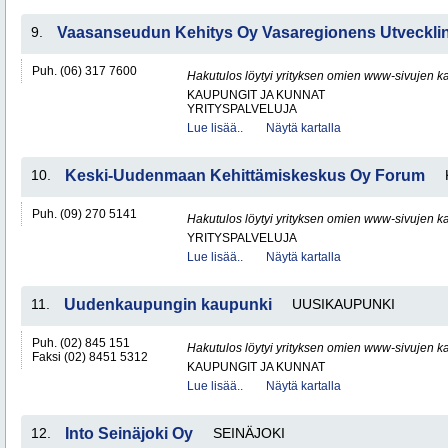
9.
Vaasanseudun Kehitys Oy Vasaregionens Utveckl
Puh. (06) 317 7600
Hakutulos löytyi yrityksen omien www-sivujen ka
KAUPUNGIT JA KUNNAT
YRITYSPALVELUJA
Lue lisää..
Näytä kartalla
10.
Keski-Uudenmaan Kehittämiskeskus Oy Forum
Puh. (09) 270 5141
Hakutulos löytyi yrityksen omien www-sivujen ka
YRITYSPALVELUJA
Lue lisää..
Näytä kartalla
11.
Uudenkaupungin kaupunki
UUSIKAUPUNKI
Puh. (02) 845 151
Hakutulos löytyi yrityksen omien www-sivujen ka
Faksi (02) 8451 5312
KAUPUNGIT JA KUNNAT
Lue lisää..
Näytä kartalla
12.
Into Seinäjoki Oy
SEINÄJOKI