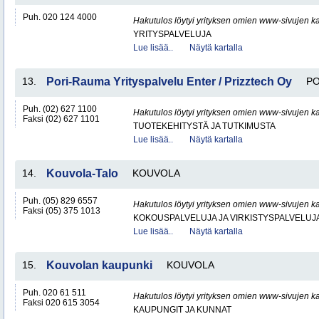
Puh. 020 124 4000
Hakutulos löytyi yrityksen omien www-sivujen ka
YRITYSPALVELUJA
Lue lisää..
Näytä kartalla
13.
Pori-Rauma Yrityspalvelu Enter / Prizztech Oy
PO
Puh. (02) 627 1100
Hakutulos löytyi yrityksen omien www-sivujen ka
Faksi (02) 627 1101
TUOTEKEHITYSTÄ JA TUTKIMUSTA
Lue lisää..
Näytä kartalla
14.
Kouvola-Talo
KOUVOLA
Puh. (05) 829 6557
Hakutulos löytyi yrityksen omien www-sivujen ka
Faksi (05) 375 1013
KOKOUSPALVELUJA JA VIRKISTYSPALVELUJ
Lue lisää..
Näytä kartalla
15.
Kouvolan kaupunki
KOUVOLA
Puh. 020 61 511
Hakutulos löytyi yrityksen omien www-sivujen ka
Faksi 020 615 3054
KAUPUNGIT JA KUNNAT