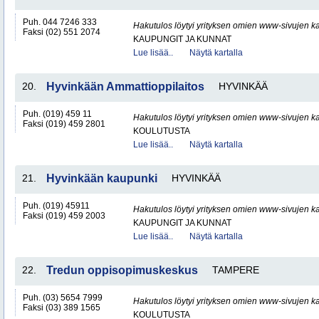
Puh. 044 7246 333
Hakutulos löytyi yrityksen omien www-sivujen ka
Faksi (02) 551 2074
KAUPUNGIT JA KUNNAT
Lue lisää..
Näytä kartalla
20.
Hyvinkään Ammattioppilaitos
HYVINKÄÄ
Puh. (019) 459 11
Hakutulos löytyi yrityksen omien www-sivujen ka
Faksi (019) 459 2801
KOULUTUSTA
Lue lisää..
Näytä kartalla
21.
Hyvinkään kaupunki
HYVINKÄÄ
Puh. (019) 45911
Hakutulos löytyi yrityksen omien www-sivujen ka
Faksi (019) 459 2003
KAUPUNGIT JA KUNNAT
Lue lisää..
Näytä kartalla
22.
Tredun oppisopimuskeskus
TAMPERE
Puh. (03) 5654 7999
Hakutulos löytyi yrityksen omien www-sivujen ka
Faksi (03) 389 1565
KOULUTUSTA