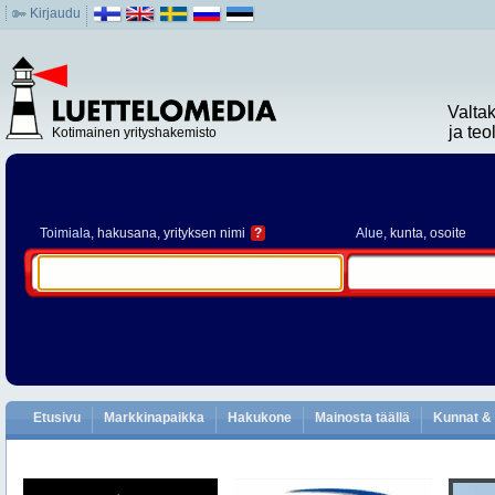
Kirjaudu
Valta
ja te
Kotimainen yrityshakemisto
Toimiala
, hakusana, yrityksen nimi
?
Alue
, kunta, osoite
Etusivu
Markkinapaikka
Hakukone
Mainosta täällä
Kunnat & 