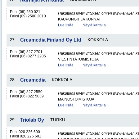
Puh. (09) 250 021
Hakutulos löytyi yrityksen omien www-sivujen ka
Faksi (09) 2500 2010
KAUPUNGIT JA KUNNAT
Lue lisää..
Näytä kartalla
27.
Creamedia Finland Oy Ltd
KOKKOLA
Puh. (06) 827 2701
Hakutulos löytyi yrityksen omien www-sivujen ka
Faksi (06) 8277 2205
VIESTINTÄTOIMISTOJA
Lue lisää..
Näytä kartalla
28.
Creamedia
KOKKOLA
Puh. (06) 827 2550
Hakutulos löytyi yrityksen omien www-sivujen ka
Faksi (06) 822 5039
MAINOSTOIMISTOJA
Lue lisää..
Näytä kartalla
29.
Triolab Oy
TURKU
Puh. 020 226 600
Hakutulos löytyi yrityksen omien www-sivujen ka
Faksi 020 226 601