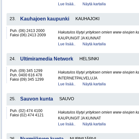
Lue lisää..
Näytä kartalla
23.
Kauhajoen kaupunki
KAUHAJOKI
Puh. (06) 2413 2000
Hakutulos löytyi yrityksen omien www-sivujen ka
Faksi (06) 2413 2009
KAUPUNGIT JA KUNNAT
Lue lisää..
Näytä kartalla
24.
Ultimiramedia Network
HELSINKI
Puh. (09) 345 1299
Hakutulos löytyi yrityksen omien www-sivujen ka
Puh. 0400 616 478
INTERNETPALVELUJA
Faksi (09) 345 1299
Lue lisää..
Näytä kartalla
25.
Sauvon kunta
SAUVO
Puh. (02) 474 4100
Hakutulos löytyi yrityksen omien www-sivujen ka
Faksi (02) 474 4121
KAUPUNGIT JA KUNNAT
Lue lisää..
Näytä kartalla
26.
Nurmijärven kunta
NURMIJÄRVI