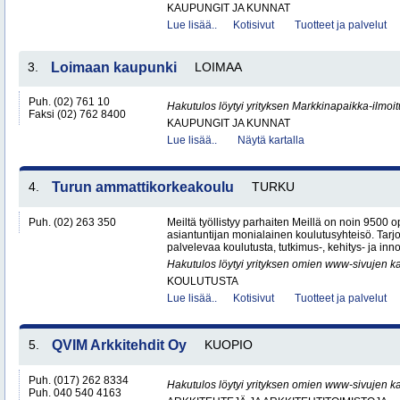
KAUPUNGIT JA KUNNAT
Lue lisää..
Kotisivut
Tuotteet ja palvelut
3.
Loimaan kaupunki
LOIMAA
Puh. (02) 761 10
Hakutulos löytyi yrityksen Markkinapaikka-ilmoi
Faksi (02) 762 8400
KAUPUNGIT JA KUNNAT
Lue lisää..
Näytä kartalla
4.
Turun ammattikorkeakoulu
TURKU
Puh. (02) 263 350
Meiltä työllistyy parhaiten Meillä on noin 9500 o
asiantuntijan monialainen koulutusyhteisö. Ta
palvelevaa koulutusta, tutkimus-, kehitys- ja inno
Hakutulos löytyi yrityksen omien www-sivujen ka
KOULUTUSTA
Lue lisää..
Kotisivut
Tuotteet ja palvelut
5.
QVIM Arkkitehdit Oy
KUOPIO
Puh. (017) 262 8334
Hakutulos löytyi yrityksen omien www-sivujen ka
Puh. 040 540 4163