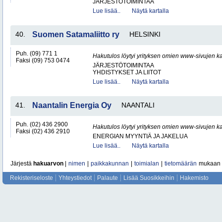
JÄRJESTÖTOIMINTAA
Lue lisää..
Näytä kartalla
40.
Suomen Satamaliitto ry
HELSINKI
Puh. (09) 771 1
Hakutulos löytyi yrityksen omien www-sivujen ka
Faksi (09) 753 0474
JÄRJESTÖTOIMINTAA
YHDISTYKSET JA LIITOT
Lue lisää..
Näytä kartalla
41.
Naantalin Energia Oy
NAANTALI
Puh. (02) 436 2900
Hakutulos löytyi yrityksen omien www-sivujen ka
Faksi (02) 436 2910
ENERGIAN MYYNTIÄ JA JAKELUA
Lue lisää..
Näytä kartalla
Järjestä
hakuarvon
|
nimen
|
paikkakunnan
|
toimialan
|
tietomäärän
mukaan
Rekisteriseloste
Yhteystiedot
Palaute
Lisää Suosikkeihin
Hakemisto