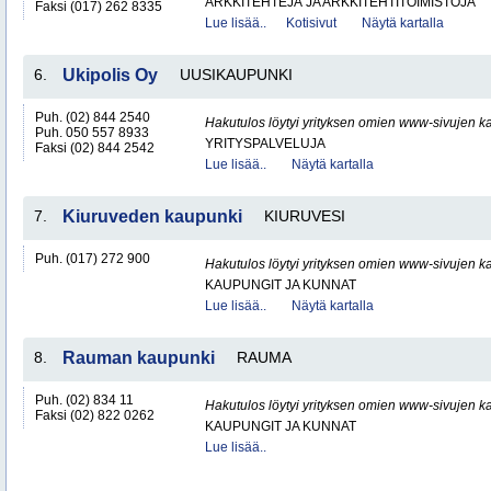
ARKKITEHTEJÄ JA ARKKITEHTITOIMISTOJA
Faksi (017) 262 8335
Lue lisää..
Kotisivut
Näytä kartalla
6.
Ukipolis Oy
UUSIKAUPUNKI
Puh. (02) 844 2540
Hakutulos löytyi yrityksen omien www-sivujen ka
Puh. 050 557 8933
YRITYSPALVELUJA
Faksi (02) 844 2542
Lue lisää..
Näytä kartalla
7.
Kiuruveden kaupunki
KIURUVESI
Puh. (017) 272 900
Hakutulos löytyi yrityksen omien www-sivujen ka
KAUPUNGIT JA KUNNAT
Lue lisää..
Näytä kartalla
8.
Rauman kaupunki
RAUMA
Puh. (02) 834 11
Hakutulos löytyi yrityksen omien www-sivujen ka
Faksi (02) 822 0262
KAUPUNGIT JA KUNNAT
Lue lisää..