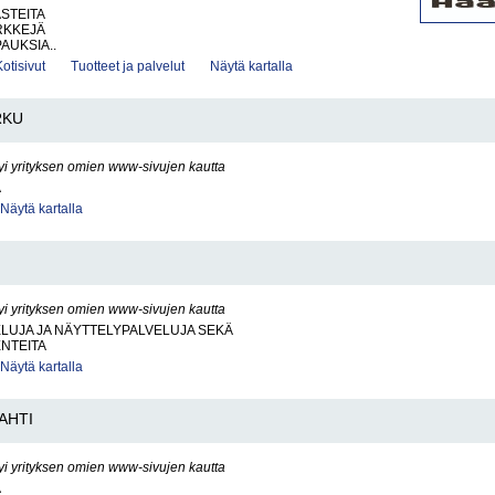
ASTEITA
RKKEJÄ
AUKSIA..
Kotisivut
Tuotteet ja palvelut
Näytä kartalla
RKU
yi yrityksen omien www-sivujen kautta
A
Näytä kartalla
yi yrityksen omien www-sivujen kautta
LUJA JA NÄYTTELYPALVELUJA SEKÄ
NTEITA
Näytä kartalla
AHTI
yi yrityksen omien www-sivujen kautta
A