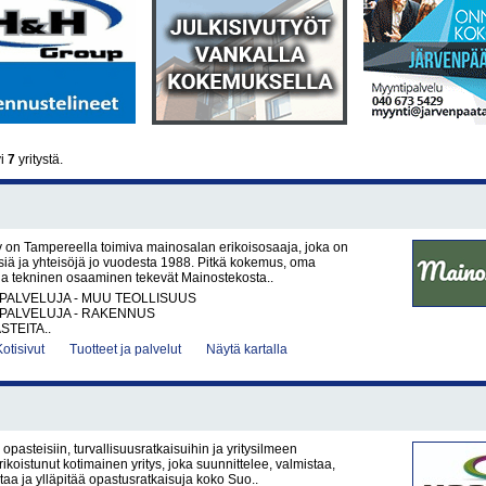
yi
7
yritystä.
 on Tampereella toimiva mainosalan erikoisosaaja, joka on
yksiä ja yhteisöjä jo vuodesta 1988. Pitkä kokemus, oma
aja tekninen osaaminen tekevät Mainostekosta..
PALVELUJA - MUU TEOLLISUUS
PALVELUJA - RAKENNUS
STEITA..
Kotisivut
Tuotteet ja palvelut
Näytä kartalla
opasteisiin, turvallisuusratkaisuihin ja yritysilmeen
ikoistunut kotimainen yritys, joka suunnittelee, valmistaa,
ntaa ja ylläpitää opastusratkaisuja koko Suo..