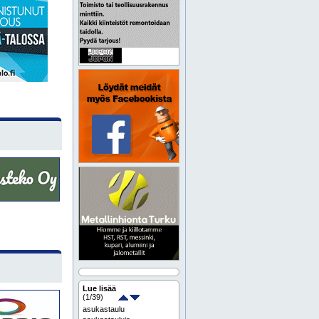
Lue lisää
(
1
/39)
asukastaulu