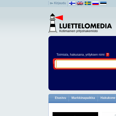
Kirjaudu
Kotimainen yrityshakemisto
Toimiala
, hakusana, yrityksen nimi
?
Etusivu
Markkinapaikka
Hakukone