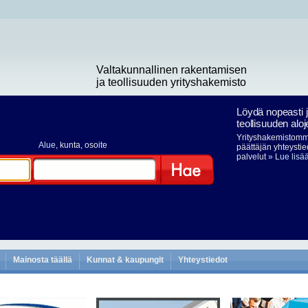
Valtakunnallinen rakentamisen
ja teollisuuden yrityshakemisto
Löydä nopeasti 
teollisuuden aloj
Yrityshakemistomme
Alue
, kunta, osoite
päättäjän yhteystie
palvelut
» Lue lisä
Hae
Mainosta täällä
Kunnat & kaupungit
Yhteystiedot