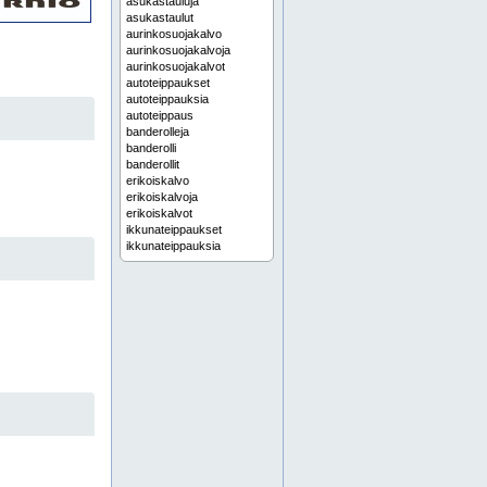
asukastauluja
asukastaulut
aurinkosuojakalvo
aurinkosuojakalvoja
aurinkosuojakalvot
autoteippaukset
autoteippauksia
autoteippaus
banderolleja
banderolli
banderollit
erikoiskalvo
erikoiskalvoja
erikoiskalvot
ikkunateippaukset
ikkunateippauksia
ikkunateippaus
ilmoitustasku
ilmoitustaskuja
ilmoitustaskut
irtokirjaimet
irtokirjaimia
irtokirjain
irtokirjainvalomainokset
irtokirjainvalomainos
jälkivalaiseva
jälkivalaisevat
jälkivalaisevia
jätekilpi
jätekilpiä