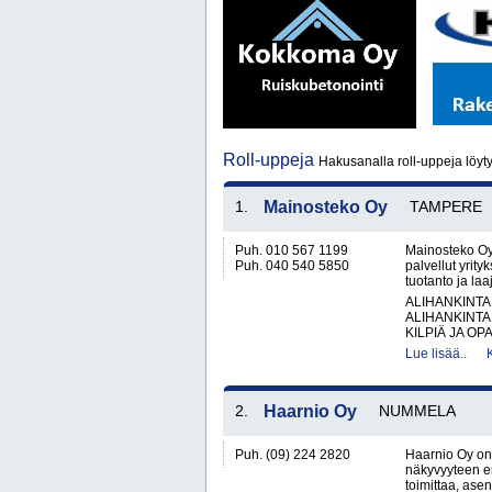
Roll-uppeja
Hakusanalla roll-uppeja löyt
1.
Mainosteko Oy
TAMPERE
Puh. 010 567 1199
Mainosteko Oy
Puh. 040 540 5850
palvellut yrit
tuotanto ja la
ALIHANKINTA
ALIHANKINTA
KILPIÄ JA OPA
Lue lisää..
2.
Haarnio Oy
NUMMELA
Puh. (09) 224 2820
Haarnio Oy on 
näkyvyyteen er
toimittaa, ase