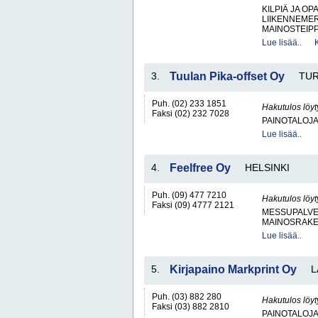
KILPIÄ JA OP
LIIKENNEME
MAINOSTEIPP
Lue lisää..
3.
Tuulan Pika-offset Oy
TU
Puh. (02) 233 1851
Hakutulos löyt
Faksi (02) 232 7028
PAINOTALOJ
Lue lisää..
4.
Feelfree Oy
HELSINKI
Puh. (09) 477 7210
Hakutulos löyt
Faksi (09) 4777 2121
MESSUPALVE
MAINOSRAKE
Lue lisää..
5.
Kirjapaino Markprint Oy
L
Puh. (03) 882 280
Hakutulos löyt
Faksi (03) 882 2810
PAINOTALOJ