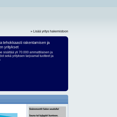
» Lisää yritys hakemistoon
ja tehokkaasti rakentamisen ja
en yritykset
 sisältää yli 70.000 ammattilaisen ja
dot sekä yrityksen tarjoamat tuotteet ja
ä