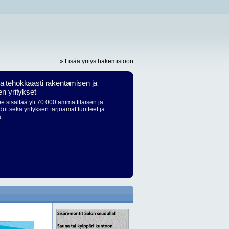
» Lisää yritys hakemistoon
ja tehokkaasti rakentamisen ja
en yritykset
 sisältää yli 70.000 ammattilaisen ja
dot sekä yrityksen tarjoamat tuotteet ja
ä