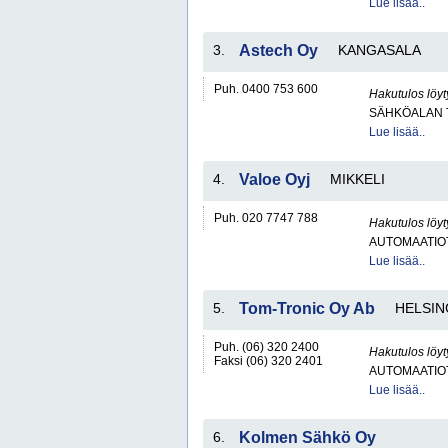
Lue lisää..
3.
Astech Oy
KANGASALA
Puh. 0400 753 600
Hakutulos löyt
SÄHKÖALAN 
Lue lisää..
4.
Valoe Oyj
MIKKELI
Puh. 020 7747 788
Hakutulos löyt
AUTOMAATIO
Lue lisää..
5.
Tom-Tronic Oy Ab
HELSIN
Puh. (06) 320 2400
Hakutulos löyt
Faksi (06) 320 2401
AUTOMAATIO
Lue lisää..
6.
Kolmen Sähkö Oy