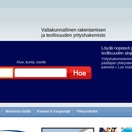
Valtakunnallinen rakentamisen
ja teollisuuden yrityshakemisto
Löydä nopeasti 
teollisuuden aloj
Yrityshakemistomme
Alue
, kunta, osoite
päättäjän yhteystie
palvelut
» Lue lisä
Hae
Mainosta täällä
Kunnat & kaupungit
Yhteystiedot