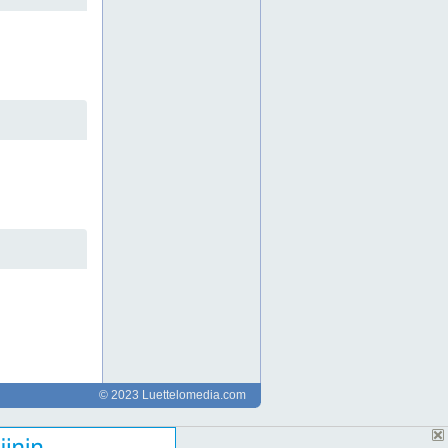
automaatiokomponentit
automaatiokomponentteja
automaatiomodernisointi
automaation kunnossapito
automaation vianetsintä
automaatioprojekti
automaatioprojektit
automaatioratkaisuja
automaatioratkaisut
automaatiosuunnittelu
automaatiosuunnittelua
automaatiosuunnittelupalvelu
automaatiosuunnittelupalvelut
automaatiota
betoniteollisuuden automaatio
cad-automaatiokuvat
cad-sähkökuvat
cad-sähkösuunnittelu
elinkaariratkaisut
elintarviketeollisuuden automaatio
ennakoiva huolto automaatio
ennakoiva kunnossapito
espoo
espoossa
helsingissä
helsinki
hmi ohjelmointi
© 2023 Luettelomedia.com
hmi-käyttöliittymä
hmi-käyttöliittymät
hmi-ohjelmointi