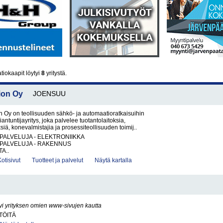
iokaapit löytyi
8
yritystä.
ion Oy
JOENSUU
 Oy on teollisuuden sähkö- ja automaatioratkaisuihin
iantuntijayritys, joka palvelee tuotantolaitoksia,
ksiä, konevalmistajia ja prosessiteollisuuden toimij..
PALVELUJA - ELEKTRONIIKKA
PALVELUJA - RAKENNUS
A..
Kotisivut
Tuotteet ja palvelut
Näytä kartalla
yi yrityksen omien www-sivujen kautta
TÖITÄ