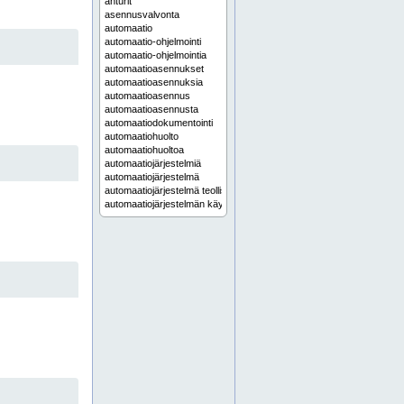
anturit
asennusvalvonta
automaatio
automaatio-ohjelmointi
automaatio-ohjelmointia
automaatioasennukset
automaatioasennuksia
automaatioasennus
automaatioasennusta
automaatiodokumentointi
automaatiohuolto
automaatiohuoltoa
automaatiojärjestelmiä
automaatiojärjestelmä
automaatiojärjestelmä teollisuus
automaatiojärjestelmän käyttöönotto
automaatiojärjestelmän modernisointi
automaatiojärjestelmän päivitys
automaatiojärjestelmän suunnittelu
automaatiojärjestelmät
automaatiojärjestelmät teollisuuteen
automaatiojärjestelmää
automaatiokaapit
automaatiokaappi
automaatiokeskuksen valmistus
automaatiokeskukset
automaatiokeskuksia
automaatiokeskus
automaatiokeskus valmistus
automaatiokeskusten valmistus