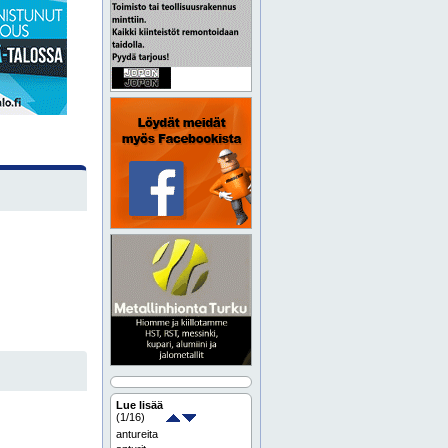
Lue lisää
(
1
/16)
antureita