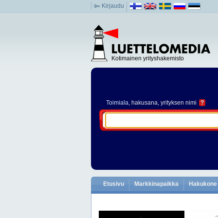
Kirjaudu
Kotimainen yrityshakemisto
Toimiala
, hakusana, yrityksen nimi
?
Etusivu
Markkinapaikka
Hakukone