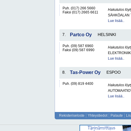
Puh. (017) 266 5660
Hakutulos löyt
Faksi (017) 2665 6611
SÄHKÖALAN 
Lue lisää..
7.
Partco Oy
HELSINKI
Puh. (09) 587 6960
Hakutulos löyt
Faksi (09) 587 6990
ELEKTRONII
Lue lisää..
8.
Tas-Power Oy
ESPOO
Puh. (09) 819 4400
Hakutulos löyt
AUTOMAATIO
Lue lisää..
Rekisteriseloste
Yhteystiedot
Palaute
Li