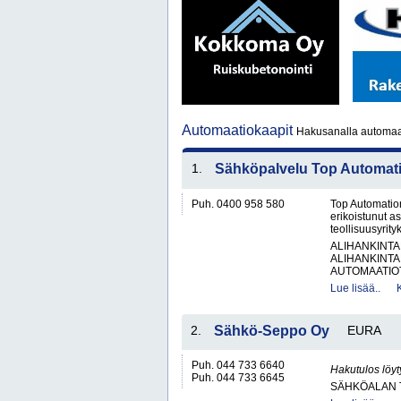
Automaatiokaapit
Hakusanalla automaat
1.
Sähköpalvelu Top Automat
Puh. 0400 958 580
Top Automation
erikoistunut as
teollisuusyrity
ALIHANKINTA
ALIHANKINTA
AUTOMAATIOT
Lue lisää..
2.
Sähkö-Seppo Oy
EURA
Puh. 044 733 6640
Hakutulos löyt
Puh. 044 733 6645
SÄHKÖALAN 