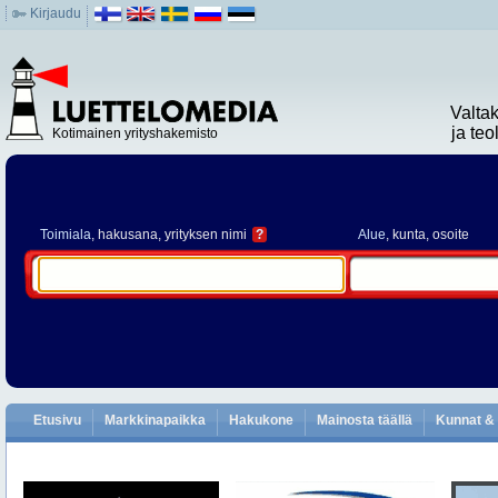
Kirjaudu
Valta
ja te
Kotimainen yrityshakemisto
Toimiala
, hakusana, yrityksen nimi
?
Alue
, kunta, osoite
Etusivu
Markkinapaikka
Hakukone
Mainosta täällä
Kunnat & 