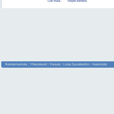
Lue lisää..
Näytä kartalla
Rekisteriseloste
Yhteystiedot
Palaute
Lisää Suosikkeihin
Hakemisto