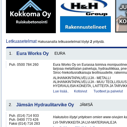
Letkuasetelmat
Hakusanalla letkuasetelmat löytyi
2
yritystä.
1.
Eura Works Oy
EURA
Puh. 0500 784 260
Eura Works Oy on Eurassa toimiva monipuolinen
tarjoaa metallialan palveluja, hydrauliikkaa, pn
Siroc-hiekoitusratkaisuja teollisuudelle, rakennus
ALIHANKINTAPALVELUJA - METALLI
ALIHANKINTAPALVELUJA - MUU TEOLLISUUS
HYDRAULISIA KONEITA, LAITTEITA JA TARVIKK
Lue lisää..
Kotisivut
Tuotteet ja palvelut
2.
Jämsän Hydraulitarvike Oy
JÄMSÄ
Puh. (014) 714 933
Hakutulos löytyi yrityksen omien www-sivujen ka
Puh. 0400 773 426
LVI-TARVIKKEITA JA LVI-MATERIAALEJA
Faksi (014) 716 283