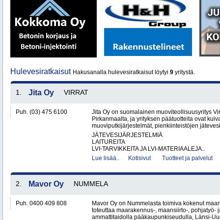
Hulevesiratkaisut
Hakusanalla hulevesiratkaisut löytyi
9
yritystä.
1.
Jita Oy
VIRRAT
Puh. (03) 475 6100
Jita Oy on suomalainen muoviteollisuusyritys Virr
Pirkanmaalta, ja yrityksen päätuotteita ovat kuiv
muoviputkijärjestelmät, pienkiinteistöjen jätevesi
JÄTEVESIJÄRJESTELMIÄ
LAITUREITA
LVI-TARVIKKEITA JA LVI-MATERIAALEJA..
Lue lisää..
Kotisivut
Tuotteet ja palvelut
2.
Mavor Oy
NUMMELA
Puh. 0400 409 808
Mavor Oy on Nummelasta toimiva kokenut maanr
toteuttaa maarakennus-, maansiirto-, pohjatyö- j
ammattitaidolla pääkaupunkiseudulla, Länsi-Uud