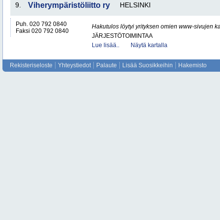
9.
Viherympäristöliitto ry
HELSINKI
Puh. 020 792 0840
Hakutulos löytyi yrityksen omien www-sivujen ka
Faksi 020 792 0840
JÄRJESTÖTOIMINTAA
Lue lisää..
Näytä kartalla
Rekisteriseloste
Yhteystiedot
Palaute
Lisää Suosikkeihin
Hakemisto