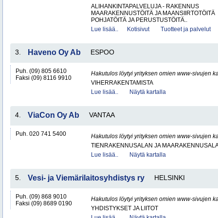
ALIHANKINTAPALVELUJA - RAKENNUS
MAARAKENNUSTÖITÄ JA MAANSIIRTOTÖITÄ
POHJATÖITÄ JA PERUSTUSTÖITÄ..
Lue lisää..
Kotisivut
Tuotteet ja palvelut
3.
Haveno Oy Ab
ESPOO
Puh. (09) 805 6610
Hakutulos löytyi yrityksen omien www-sivujen ka
Faksi (09) 8116 9910
VIHERRAKENTAMISTA
Lue lisää..
Näytä kartalla
4.
ViaCon Oy Ab
VANTAA
Puh. 020 741 5400
Hakutulos löytyi yrityksen omien www-sivujen ka
TIENRAKENNUSALAN JA MAARAKENNUSALA
Lue lisää..
Näytä kartalla
5.
Vesi- ja Viemärilaitosyhdistys ry
HELSINKI
Puh. (09) 868 9010
Hakutulos löytyi yrityksen omien www-sivujen ka
Faksi (09) 8689 0190
YHDISTYKSET JA LIITOT
Lue lisää..
Näytä kartalla