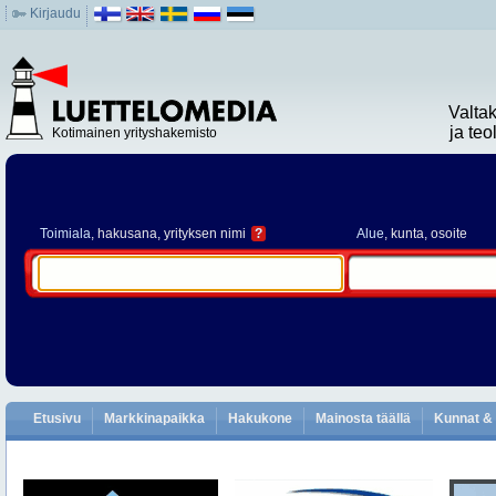
Kirjaudu
Valta
ja te
Kotimainen yrityshakemisto
Toimiala
, hakusana, yrityksen nimi
?
Alue
, kunta, osoite
Etusivu
Markkinapaikka
Hakukone
Mainosta täällä
Kunnat & 