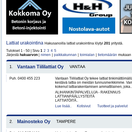
Lattiat urakointina
Hakusanoilla lattiat urakointina löytyi
201
yritystä.
Tulokset 1 - 50 | Sivu
1
2
3
4
5
Järjestä
hakuarvon
|
nimen
|
paikkakunnan
|
toimialan
|
tietomäärän
mukaan
1.
Vantaan Tiililattiat Oy
VANTAA
Puh. 0400 455 223
Vantaan Tiililattiat Oy tekee lattiat tinkimättömäl
kestävä lattia on meidän tunnusmerkkimme. Vanta
kokenut lattiarakentamisen ammattilainen, joka..
ALIHANKINTAPALVELUJA - RAKENNUS
LATTIANPÄÄLLYSTEITÄ
LATTIATÖITÄ..
Lue lisää..
Kotisivut
Tuotteet ja palvelut
2.
Mainosteko Oy
TAMPERE