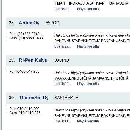
TIMANTTIPORAUSTA JA TIMANTTISAHAUSTA
Lue lisää..
Näytä kartalla
28.
Ardex Oy
ESPOO
Puh. (09) 686 9140
Hakutulos löytyi yrityksen omien www-sivujen ka
Faksi (09) 6869 1433
RAKENNUSTARVIKKEITA JA RAKENNUSAINEI
Lue lisää..
Näytä kartalla
29.
Ri-Pen Kaivu
KUOPIO
Puh. 0400 847 283
Hakutulos löytyi yrityksen omien www-sivujen ka
MAARAKENNUSTÖITÄ JA MAANSIIRTOTÖITÄ
Lue lisää..
Näytä kartalla
30.
ThermiSol Oy
SASTAMALA
Puh. 010 8419 200
Hakutulos löytyi yrityksen omien www-sivujen ka
Faksi 010 8419 275
RAKENNUSTARVIKKEITA JA RAKENNUSAINEI
Lue lisää..
Näytä kartalla