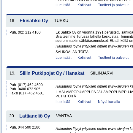
Lue lisää..
Kotisivut
Tuotteet ja palvelut
18.
Ekisähkö Oy
TURKU
Puh. (02) 212 4100
EkiSähkö Oy on vuonna 1991 perustettu sähköal
Sijaitsemme Turussa lähellä keskustaa. Toimin
suuremmatkin sähköasennukset. Ekisähköllä on 
Hakutulos löytyi yrityksen omien www-sivujen ka
SÄHKÖALAN TÖITÄ
Lue lisää..
Kotisivut
Tuotteet ja palvelut
19.
Siilin Putkipojat Oy / Hanakat
SIILINJÄRVI
Puh. (017) 462 4500
Hakutulos löytyi yrityksen omien www-sivujen ka
Puh. 0400 672 905
ILMALÄMPÖPUMPPUJA JA LÄMPÖPUMPPUJ
Faksi (017) 462 4501
PUTKITÖITÄ
Lue lisää..
Kotisivut
Näytä kartalla
20.
Lattianeliö Oy
VANTAA
Puh. 044 500 2180
Hakutulos löytyi yrityksen omien www-sivujen ka