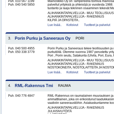
Puh. 010 567 1199
Mainosteko Oy on Tampereella toimiva mainosal
Puh. 040 540 5850
palvellut yrityksiä ja yhteisöjä jo vuodesta 198
tuotanto ja laaja tekninen osaaminen tekevät Ma
ALIHANKINTAPALVELUJA - MUU TEOLLISUUS
ALIHANKINTAPALVELUJA - RAKENNUS
KILPIÄ JA OPASTEITA..
Lue lisää..
Kotisivut
Tuotteet ja palvelut
3.
Porin Purku ja Saneeraus Oy
PORI
Puh. 040 500 4955
Porin Purku ja Saneeraus tekee teollisuuden ja
Puh. 050 338 3779
purkutöitä. Olemme vuonna 1987 perustettu yri
Pori , Porin seutu, Satakunta (Ulvila, Pori, Eur
ALIHANKINTAPALVELUJA - MUU TEOLLISUUS
ALIHANKINTAPALVELUJA - RAKENNUS
NOSTOKONEITA, NOSTOLAITTEITA JA NOSTO
Lue lisää..
Kotisivut
Tuotteet ja palvelut
4.
RML-Rakennus Tmi
RAUMA
Puh. 040 776 4847
RML-Rakennus on raumalainen muurauksen ja 
ammattilainen, joka on erikoistunut laadukkais
vaativiin saneeraustöihin. Asiakaskuntamme koos
ALIHANKINTAPALVELUJA - RAKENNUS
JULKISIVUTÖITÄ