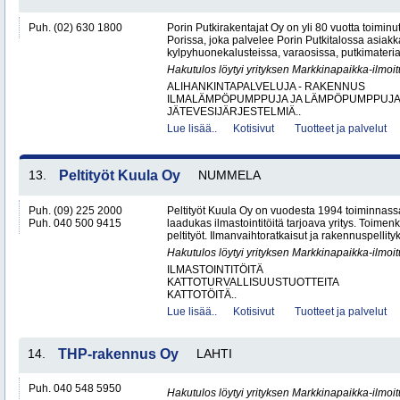
Puh. (02) 630 1800
Porin Putkirakentajat Oy on yli 80 vuotta toiminut
Porissa, joka palvelee Porin Putkitalossa asiakka
kylpyhuonekalusteissa, varaosissa, putkimateria
Hakutulos löytyi yrityksen Markkinapaikka-ilmoi
ALIHANKINTAPALVELUJA - RAKENNUS
ILMALÄMPÖPUMPPUJA JA LÄMPÖPUMPPUJ
JÄTEVESIJÄRJESTELMIÄ..
Lue lisää..
Kotisivut
Tuotteet ja palvelut
13.
Peltityöt Kuula Oy
NUMMELA
Puh. (09) 225 2000
Peltityöt Kuula Oy on vuodesta 1994 toiminnassa
Puh. 040 500 9415
laadukas ilmastointitöitä tarjoava yritys. Toi
peltityöt. Ilmanvaihtoratkaisut ja rakennuspellityk
Hakutulos löytyi yrityksen Markkinapaikka-ilmoi
ILMASTOINTITÖITÄ
KATTOTURVALLISUUSTUOTTEITA
KATTOTÖITÄ..
Lue lisää..
Kotisivut
Tuotteet ja palvelut
14.
THP-rakennus Oy
LAHTI
Puh. 040 548 5950
Hakutulos löytyi yrityksen Markkinapaikka-ilmoi