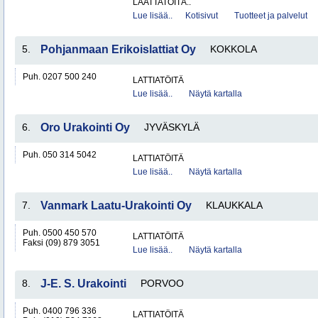
LAATTATÖITÄ..
Lue lisää..
Kotisivut
Tuotteet ja palvelut
5.
Pohjanmaan Erikoislattiat Oy
KOKKOLA
Puh. 0207 500 240
LATTIATÖITÄ
Lue lisää..
Näytä kartalla
6.
Oro Urakointi Oy
JYVÄSKYLÄ
Puh. 050 314 5042
LATTIATÖITÄ
Lue lisää..
Näytä kartalla
7.
Vanmark Laatu-Urakointi Oy
KLAUKKALA
Puh. 0500 450 570
LATTIATÖITÄ
Faksi (09) 879 3051
Lue lisää..
Näytä kartalla
8.
J-E. S. Urakointi
PORVOO
Puh. 0400 796 336
LATTIATÖITÄ