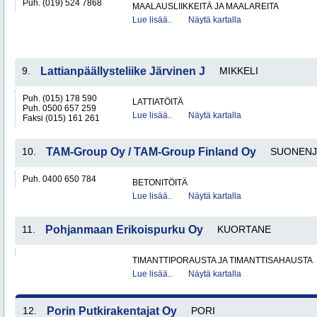
Puh. (019) 524 7868
MAALAUSLIIKKEITÄ JA MAALAREITA
Lue lisää..
Näytä kartalla
9.
Lattianpäällysteliike Järvinen J
MIKKELI
Puh. (015) 178 590
LATTIATÖITÄ
Puh. 0500 657 259
Lue lisää..
Näytä kartalla
Faksi (015) 161 261
10.
TAM-Group Oy / TAM-Group Finland Oy
SUONENJ
Puh. 0400 650 784
BETONITÖITÄ
Lue lisää..
Näytä kartalla
11.
Pohjanmaan Erikoispurku Oy
KUORTANE
TIMANTTIPORAUSTA JA TIMANTTISAHAUSTA
Lue lisää..
Näytä kartalla
12.
Porin Putkirakentajat Oy
PORI