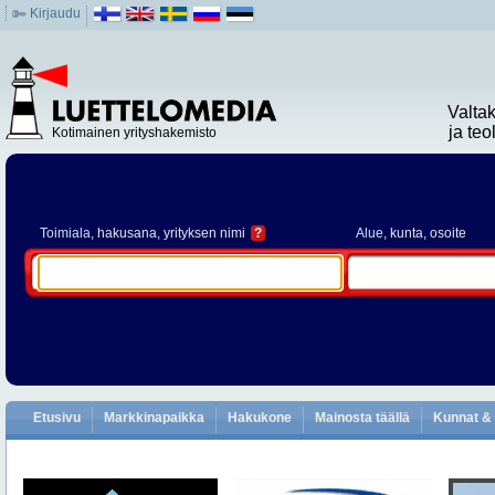
Kirjaudu
Valta
ja te
Kotimainen yrityshakemisto
Toimiala
, hakusana, yrityksen nimi
?
Alue
, kunta, osoite
Etusivu
Markkinapaikka
Hakukone
Mainosta täällä
Kunnat & 