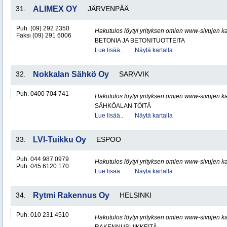
31.
ALIMEX OY
JÄRVENPÄÄ
Puh. (09) 292 2350
Hakutulos löytyi yrityksen omien www-sivujen ka
Faksi (09) 291 6006
BETONIA JA BETONITUOTTEITA
Lue lisää..
Näytä kartalla
32.
Nokkalan Sähkö Oy
SARVVIK
Puh. 0400 704 741
Hakutulos löytyi yrityksen omien www-sivujen ka
SÄHKÖALAN TÖITÄ
Lue lisää..
Näytä kartalla
33.
LVI-Tuikku Oy
ESPOO
Puh. 044 987 0979
Hakutulos löytyi yrityksen omien www-sivujen ka
Puh. 045 6120 170
Lue lisää..
Näytä kartalla
34.
Rytmi Rakennus Oy
HELSINKI
Puh. 010 231 4510
Hakutulos löytyi yrityksen omien www-sivujen ka