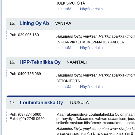
JULKISIVUTÖITÄ
Lue lisää..
Näytä kartalla
15.
Lining Oy Ab
VANTAA
Puh. 029 006 160
Hakutulos löytyi yrityksen Markkinapaikka-ilmoi
LVI-TARVIKKEITA JA LVI-MATERIAALEJA
Lue lisää..
Näytä kartalla
16.
HPP-Tekniikka Oy
NAANTALI
Puh. 0400 735 069
Hakutulos löytyi yrityksen Markkinapaikka-ilmoi
BETONITÖITÄ
Lue lisää..
Näytä kartalla
17.
Louhintahiekka Oy
TUUSULA
Puh. (09) 274 5060
Maanrakennusliike Louhintahiekka Oy on maan
Faksi (09) 2745 0620
perheyritys. Takaamme vahvan osaamisen, jous
selkeän vastuun töistämme. maanrakennus teide
Hakutulos löytyi yrityksen omien www-sivujen ka
MAARAKENNUSTÖITÄ JA MAANSIIRTOTÖITÄ