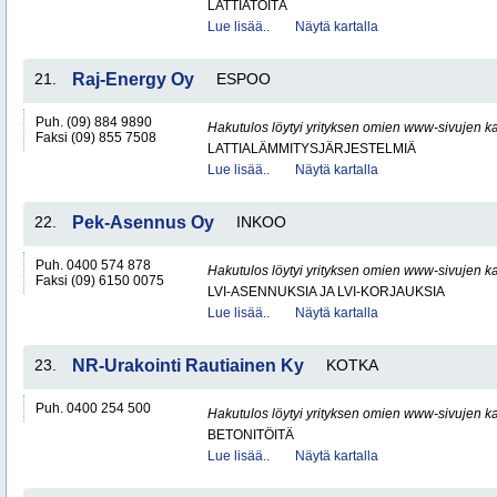
LATTIATÖITÄ
Lue lisää..
Näytä kartalla
21.
Raj-Energy Oy
ESPOO
Puh. (09) 884 9890
Hakutulos löytyi yrityksen omien www-sivujen ka
Faksi (09) 855 7508
LATTIALÄMMITYSJÄRJESTELMIÄ
Lue lisää..
Näytä kartalla
22.
Pek-Asennus Oy
INKOO
Puh. 0400 574 878
Hakutulos löytyi yrityksen omien www-sivujen ka
Faksi (09) 6150 0075
LVI-ASENNUKSIA JA LVI-KORJAUKSIA
Lue lisää..
Näytä kartalla
23.
NR-Urakointi Rautiainen Ky
KOTKA
Puh. 0400 254 500
Hakutulos löytyi yrityksen omien www-sivujen ka
BETONITÖITÄ
Lue lisää..
Näytä kartalla