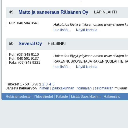
49.
Matto ja saneeraus Räisänen Oy
LAPINLAHTI
Puh. 040 504 3541
Hakutulos löytyi yrityksen omien www-sivujen ka
Lue lisää..
Näytä kartalla
50.
Several Oy
HELSINKI
Puh. (09) 348 9110
Hakutulos löytyi yrityksen omien www-sivujen ka
Puh. 040 501 9137
RAKENNUSKONEITA JA RAKENNUSLAITTEIT
Faksi (09) 348 9221
Lue lisää..
Näytä kartalla
Tulokset 1 - 50 | Sivu
1
2
3
4
5
Järjestä
hakuarvon
|
nimen
|
paikkakunnan
|
toimialan
|
tietomäärän
mukaan
Rekisteriseloste
Yhteystiedot
Palaute
Lisää Suosikkeihin
Hakemisto