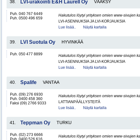
38.
LVI-urakointi E&H Laurell Oy
VÄÄKSY
Puh. 040 767 6449
Hakutulos löytyi yrityksen omien www-sivujen ka
Puh. 0500 496 659
LVI-ASENNUKSIA JA LVI-KORJAUKSIA
Lue lisää..
Näytä kartalla
39.
LVI Suotula Oy
HYVINKÄÄ
Puh. 050 477 8899
Hakutulos löytyi yrityksen omien www-sivujen ka
LVI-ASENNUKSIA JA LVI-KORJAUKSIA
Lue lisää..
Näytä kartalla
40.
Spalife
VANTAA
Puh. (09) 276 6930
Hakutulos löytyi yrityksen omien www-sivujen ka
Puh. 0400 458 360
LATTIANPÄÄLLYSTEITÄ
Faksi (09) 2766 9333
Lue lisää..
Näytä kartalla
41.
Teppman Oy
TURKU
Puh. (02) 273 6666
Hakutulos löytyi yrityksen omien www-sivujen ka
Puh. 0400 526 616