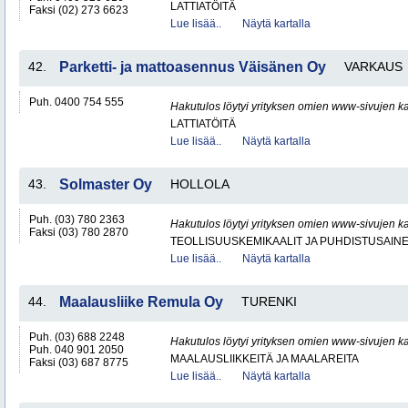
LATTIATÖITÄ
Faksi (02) 273 6623
Lue lisää..
Näytä kartalla
42.
Parketti- ja mattoasennus Väisänen Oy
VARKAUS
Puh. 0400 754 555
Hakutulos löytyi yrityksen omien www-sivujen ka
LATTIATÖITÄ
Lue lisää..
Näytä kartalla
43.
Solmaster Oy
HOLLOLA
Puh. (03) 780 2363
Hakutulos löytyi yrityksen omien www-sivujen ka
Faksi (03) 780 2870
TEOLLISUUSKEMIKAALIT JA PUHDISTUSAIN
Lue lisää..
Näytä kartalla
44.
Maalausliike Remula Oy
TURENKI
Puh. (03) 688 2248
Hakutulos löytyi yrityksen omien www-sivujen ka
Puh. 040 901 2050
MAALAUSLIIKKEITÄ JA MAALAREITA
Faksi (03) 687 8775
Lue lisää..
Näytä kartalla