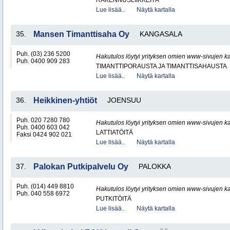
RAKENNUSLIIKKEITÄ
Lue lisää..
Näytä kartalla
35.
Mansen Timanttisaha Oy
KANGASALA
Puh. (03) 236 5200
Hakutulos löytyi yrityksen omien www-sivujen ka
Puh. 0400 909 283
TIMANTTIPORAUSTA JA TIMANTTISAHAUSTA
Lue lisää..
Näytä kartalla
36.
Heikkinen-yhtiöt
JOENSUU
Puh. 020 7280 780
Hakutulos löytyi yrityksen omien www-sivujen ka
Puh. 0400 603 042
LATTIATÖITÄ
Faksi 0424 902 021
Lue lisää..
Näytä kartalla
37.
Palokan Putkipalvelu Oy
PALOKKA
Puh. (014) 449 8810
Hakutulos löytyi yrityksen omien www-sivujen ka
Puh. 040 558 6972
PUTKITÖITÄ
Lue lisää..
Näytä kartalla