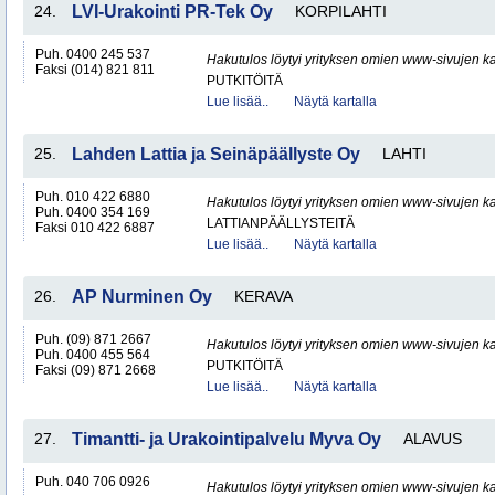
24.
LVI-Urakointi PR-Tek Oy
KORPILAHTI
Puh. 0400 245 537
Hakutulos löytyi yrityksen omien www-sivujen ka
Faksi (014) 821 811
PUTKITÖITÄ
Lue lisää..
Näytä kartalla
25.
Lahden Lattia ja Seinäpäällyste Oy
LAHTI
Puh. 010 422 6880
Hakutulos löytyi yrityksen omien www-sivujen ka
Puh. 0400 354 169
LATTIANPÄÄLLYSTEITÄ
Faksi 010 422 6887
Lue lisää..
Näytä kartalla
26.
AP Nurminen Oy
KERAVA
Puh. (09) 871 2667
Hakutulos löytyi yrityksen omien www-sivujen ka
Puh. 0400 455 564
PUTKITÖITÄ
Faksi (09) 871 2668
Lue lisää..
Näytä kartalla
27.
Timantti- ja Urakointipalvelu Myva Oy
ALAVUS
Puh. 040 706 0926
Hakutulos löytyi yrityksen omien www-sivujen ka