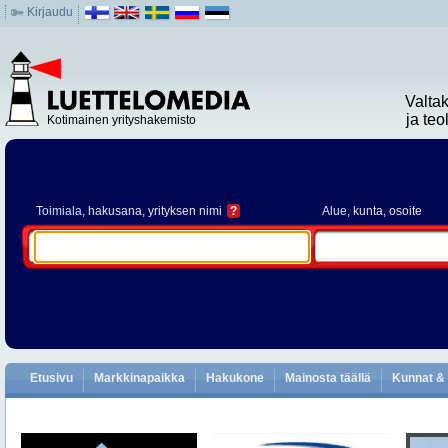
Kirjaudu
Valta
ja te
Kotimainen yrityshakemisto
Toimiala
, hakusana, yrityksen nimi
?
Alue
, kunta, osoite
Etusivu
Markkinapaikka
Hakukone
Mainosta täällä
Kunnat & 