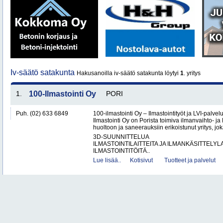
Iv-säätö satakunta
Hakusanoilla iv-säätö satakunta löytyi
1
. yritys
1.
100-Ilmastointi Oy
PORI
Puh. (02) 633 6849
100-ilmastointi Oy – Ilmastointityöt ja LVI-palvel
Ilmastointi Oy on Porista toimiva ilmanvaihto- ja 
huoltoon ja saneerauksiin erikoistunut yritys, jok
3D-SUUNNITTELUA
ILMASTOINTILAITTEITA JA ILMANKÄSITTELYLA
ILMASTOINTITÖITÄ..
Lue lisää..
Kotisivut
Tuotteet ja palvelut