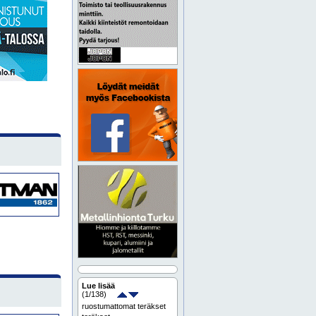
Lue lisää
(
1
/138)
ruostumattomat teräkset