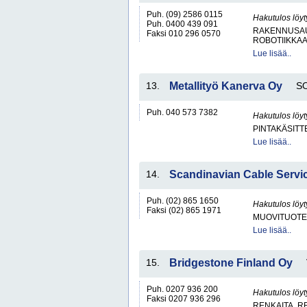
Puh. (09) 2586 0115
Hakutulos löyt
Puh. 0400 439 091
RAKENNUSA
Faksi 010 296 0570
ROBOTIIKKA
Lue lisää..
13.
Metallityö Kanerva Oy
S
Puh. 040 573 7382
Hakutulos löyt
PINTAKÄSITT
Lue lisää..
14.
Scandinavian Cable Servi
Puh. (02) 865 1650
Hakutulos löyt
Faksi (02) 865 1971
MUOVITUOTE
Lue lisää..
15.
Bridgestone Finland Oy
Puh. 0207 936 200
Hakutulos löyt
Faksi 0207 936 296
RENKAITA, R