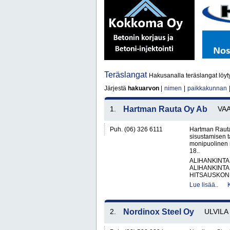
Teräslangat
Hakusanalla teräslangat löyt
Järjestä
hakuarvon
|
nimen
|
paikkakunnan
1.
Hartman Rauta Oy Ab
VA
Puh. (06) 326 6111
Hartman Rauta
sisustamisen 
monipuolinen 
18..
ALIHANKINTA
ALIHANKINTA
HITSAUSKONE
Lue lisää..
2.
Nordinox Steel Oy
ULVILA