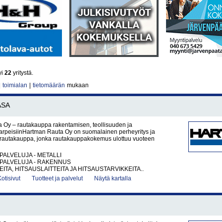
yi
22
yritystä.
|
toimialan
|
tietomäärän
mukaan
ASA
 Oy – rautakauppa rakentamisen, teollisuuden ja
tarpeisiinHartman Rauta Oy on suomalainen perheyritys ja
rautakauppa, jonka rautakauppakokemus ulottuu vuoteen
PALVELUJA - METALLI
PALVELUJA - RAKENNUS
ITA, HITSAUSLAITTEITA JA HITSAUSTARVIKKEITA..
Kotisivut
Tuotteet ja palvelut
Näytä kartalla