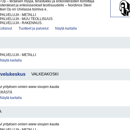
 Oy – teräksen myyjä, terästukku ja erikoisterästen toimittaja
isteräkset ja erikoisseokset teollisuudelle – Nordinox Steel
eel Oy on Ulvilassa toimiva e..
PALVELUJA - METALLI
PALVELUJA - MUU TEOLLISUUS
PALVELUJA - RAKENNUS..
Kotisivut
Tuotteet ja palvelut
Näytä kartalla
PALVELUJA - METALLI
Näytä kartalla
lvelukeskus
VALKEAKOSKI
yi yrityksen omien www-sivujen kautta
ERÄSTÄ
Näytä kartalla
A
yi yrityksen omien www-sivujen kautta
PALVELUJA - METALLI