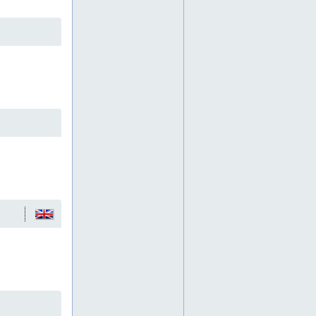
asahi
asennusliimat
asiakastili yritykselle
asiakkaalle räätälöity toimintamalli
askeläänieristeet
automaattiset pienvarastoratkaisut
bce-perustus
beam
betoni
betoniankkurit
betonikiinnikkeet
betonin lisäaine
betoniporanterät
betoniruuvit
betoniteräs
betoniteräsverkko
betonituotteet
biston
bitumikatteet
bitumikermi
bitumikitti
bitumilakka
bitumiliuos
bitumimassa
bitumipaikkausmassa
bitumisaumaliima
bitumitiivistysnauha
bobi
bockmann
bosch