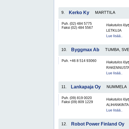
9.
Kerko Ky
MARTTILA
Puh. (02) 484 5775
Hakutulos löyt
Faksi (02) 484 5567
LETKUJA
Lue lisää..
10.
Byggmax Ab
TUMBA, SV
Puh. +46 8 514 93060
Hakutulos löyt
RAKENNUSTA
Lue lisää..
11.
Lankapaja Oy
NUMMELA
Puh. (09) 819 0020
Hakutulos löyt
Faksi (09) 809 1229
ALIHANKINTA
Lue lisää..
12.
Robot Power Finland Oy