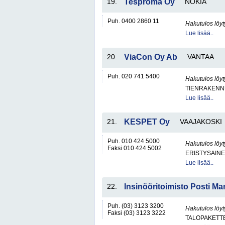
19.
Tesproma Oy
NOKIA
Puh. 0400 2860 11
Hakutulos löyt
Lue lisää..
20.
ViaCon Oy Ab
VANTAA
Puh. 020 741 5400
Hakutulos löyt
TIENRAKENN
Lue lisää..
21.
KESPET Oy
VAAJAKOSKI
Puh. 010 424 5000
Hakutulos löyt
Faksi 010 424 5002
ERISTYSAINE
Lue lisää..
22.
Insinööritoimisto Posti M
Puh. (03) 3123 3200
Hakutulos löyt
Faksi (03) 3123 3222
TALOPAKETT