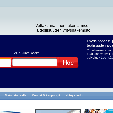
Valtakunnallinen rakentamisen
ja teollisuuden yrityshakemisto
Löydä nopeasti 
teollisuuden aloj
Yrityshakemistomme
Alue
, kunta, osoite
päättäjän yhteystie
palvelut
» Lue lisä
Hae
Mainosta täällä
Kunnat & kaupungit
Yhteystiedot