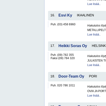
Lue lisää..
16.
Esvi Ky
IKAALINEN
Puh. (03) 458 6960
Hakutulos löyt
METALLIPELT
Lue lisää..
17.
Heikki Soras Oy
HELSINK
Puh. (09) 782 355
Hakutulos löyt
Faksi (09) 784 320
JULKISTEN T
Lue lisää..
18.
Door-Team Oy
PORI
Puh. 020 786 1011
Hakutulos löyt
OVIA JA POR
Lue lisää..