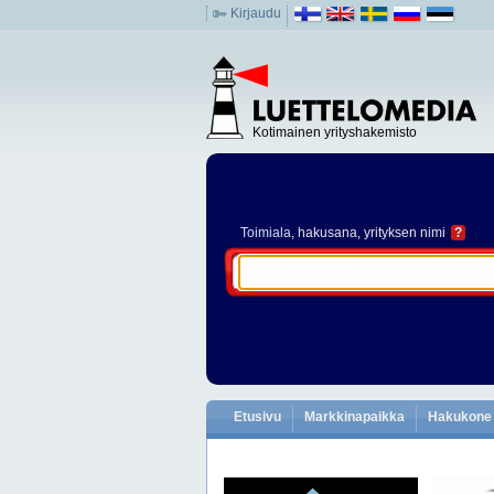
Kirjaudu
Kotimainen yrityshakemisto
Toimiala
, hakusana, yrityksen nimi
?
Etusivu
Markkinapaikka
Hakukone