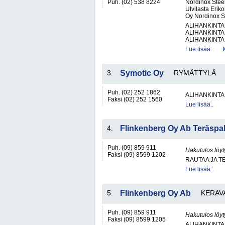
Puh. (02) 538 8224
Nordinox Steel
Ulvilasta Eriko
Oy Nordinox St
ALIHANKINTA
ALIHANKINTA
ALIHANKINTA
Lue lisää..
3.
Symotic Oy
RYMÄTTYLÄ
Puh. (02) 252 1862
ALIHANKINTA
Faksi (02) 252 1560
Lue lisää..
4.
Flinkenberg Oy Ab Teräspa
Puh. (09) 859 911
Hakutulos löyt
Faksi (09) 8599 1202
RAUTAA JA T
Lue lisää..
5.
Flinkenberg Oy Ab
KERAV
Puh. (09) 859 911
Hakutulos löyt
Faksi (09) 8599 1205
ALIHANKINTA