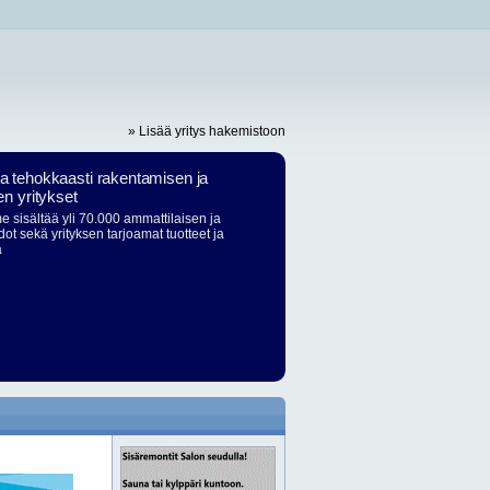
» Lisää yritys hakemistoon
ja tehokkaasti rakentamisen ja
en yritykset
 sisältää yli 70.000 ammattilaisen ja
dot sekä yrityksen tarjoamat tuotteet ja
ä