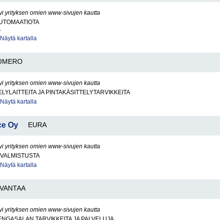
yi yrityksen omien www-sivujen kautta
UTOMAATIOTA
A
Näytä kartalla
OMERO
yi yrityksen omien www-sivujen kautta
ELYLAITTEITA JA PINTAKÄSITTELYTARVIKKEITA
Näytä kartalla
ce Oy
EURA
yi yrityksen omien www-sivujen kautta
VALMISTUSTA
Näytä kartalla
VANTAA
yi yrityksen omien www-sivujen kautta
ENGASALAN TARVIKKEITA JA PALVELUJA