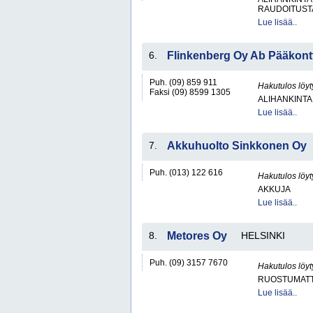
RAUDOITUST
Lue lisää..
6.
Flinkenberg Oy Ab Pääkontt
Puh. (09) 859 911
Hakutulos löyt
Faksi (09) 8599 1305
ALIHANKINTA
Lue lisää..
7.
Akkuhuolto Sinkkonen Oy
Puh. (013) 122 616
Hakutulos löyt
AKKUJA
Lue lisää..
8.
Metores Oy
HELSINKI
Puh. (09) 3157 7670
Hakutulos löyt
RUOSTUMATT
Lue lisää..