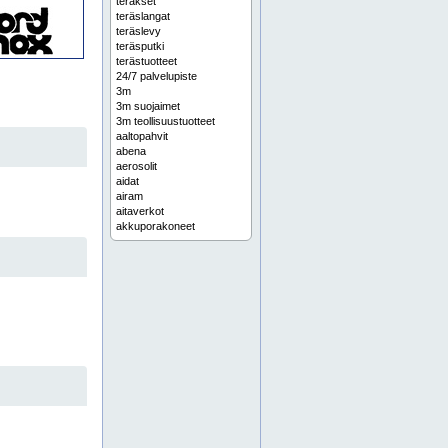
teräkset
teräslangat
teräslevy
teräsputki
terästuotteet
24/7 palvelupiste
3m
3m suojaimet
3m teollisuustuotteet
aaltopahvit
abena
aerosolit
aidat
airam
aitaverkot
akkuporakoneet
akkuruuvinvääntimet
akkutyökalut
akryylimassat
akseliteräs
akustiikkakatot
akustiikkalevy
alakattojärjestelmät
alkydimaalit
allaskaapit
alumiinilevy
alumiinioksidi
alumiinipaperi
alumiiniprofiili
alumiiniputki