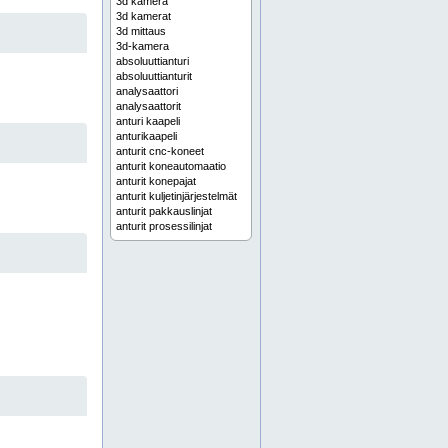
3d kamera
3d kamerat
3d mittaus
3d-kamera
absoluuttianturi
absoluuttianturit
analysaattori
analysaattorit
anturi kaapeli
anturikaapeli
anturit cnc-koneet
anturit koneautomaatio
anturit konepajat
anturit kuljetinjärjestelmät
anturit pakkauslinjat
anturit prosessilinjat
anturit robotiikka
anturit teollisuus
anturit tuotantolinjat
anturit työstökoneet
automaatio
automaatio teollisuus
automaatioanturi
automaatioanturi koneautomaatio
automaatioanturi kuljetinjärjestelmä
automaatioanturi pakkauslinja
automaatioanturi robotti
automaatioanturi tuotantolinja
automaatioanturit
automaatiojärjestelmä