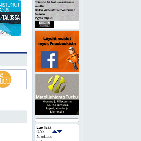
Lue lisää
(
1
/27)
2d mittaus