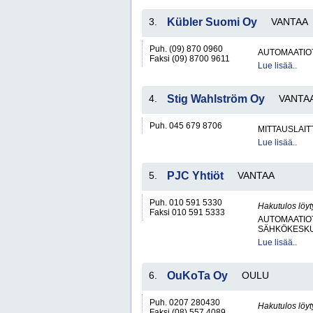
3.
Kübler Suomi Oy
VANTAA
Puh. (09) 870 0960
AUTOMAATIO
Faksi (09) 8700 9611
Lue lisää..
4.
Stig Wahlström Oy
VANTA
Puh. 045 679 8706
MITTAUSLAIT
Lue lisää..
5.
PJC Yhtiöt
VANTAA
Puh. 010 591 5330
Hakutulos löyt
Faksi 010 591 5333
AUTOMAATIO
SÄHKÖKESKUK
Lue lisää..
6.
OuKoTa Oy
OULU
Puh. 0207 280430
Hakutulos löyt
Faksi (08) 557 4089