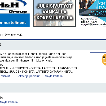
it löytyi
6
yritystä.
E
oy on kansainvälisesti tunnettu teollisuuden anturien,
isujen ja teollisen tiedonsiirron järjestelmien valmistaja.
saksalaiseen ifm-konserniin, joka on yksi..
TA
EN TUNNISTUKSEN KONEITA, LAITTEITA JA TARVIKKEITA
EOLLISUUDEN KONEITA, LAITTEITA JA TARVIKKEITA..
Kotisivut
Tuotteet ja palvelut
Näytä kartalla
TA
Näytä kartalla