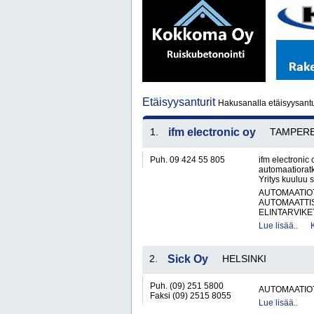
Etäisyysanturit
Hakusanalla etäisyysantur
1.
ifm electronic oy
TAMPER
Puh. 09 424 55 805
ifm electronic 
automaatioratka
Yritys kuuluu 
AUTOMAATIO
AUTOMAATTIS
ELINTARVIKET
Lue lisää..
2.
Sick Oy
HELSINKI
Puh. (09) 251 5800
AUTOMAATIO
Faksi (09) 2515 8055
Lue lisää..