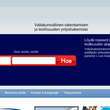
Valtakunnallinen rakentamisen
ja teollisuuden yrityshakemisto
Löydä nopeasti 
teollisuuden aloj
Yrityshakemistomme
Alue
, kunta, osoite
päättäjän yhteystie
palvelut
» Lue lisä
Hae
Mainosta täällä
Kunnat & kaupungit
Yhteystiedot