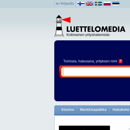
Kirjaudu
Kotimainen yrityshakemisto
Toimiala
, hakusana, yrityksen nimi
?
Etusivu
Markkinapaikka
Hakukone