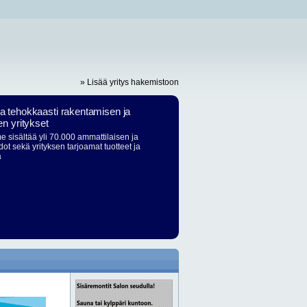
» Lisää yritys hakemistoon
ja tehokkaasti rakentamisen ja
en yritykset
 sisältää yli 70.000 ammattilaisen ja
dot sekä yrityksen tarjoamat tuotteet ja
ä