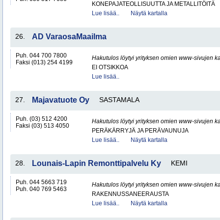
KONEPAJATEOLLISUUTTA JA METALLITÖITÄ
Lue lisää..
Näytä kartalla
26.
AD VaraosaMaailma
Puh. 044 700 7800
Hakutulos löytyi yrityksen omien www-sivujen ka
Faksi (013) 254 4199
EI OTSIKKOA
Lue lisää..
27.
Majavatuote Oy
SASTAMALA
Puh. (03) 512 4200
Hakutulos löytyi yrityksen omien www-sivujen ka
Faksi (03) 513 4050
PERÄKÄRRYJÄ JA PERÄVAUNUJA
Lue lisää..
Näytä kartalla
28.
Lounais-Lapin Remonttipalvelu Ky
KEMI
Puh. 044 5663 719
Hakutulos löytyi yrityksen omien www-sivujen ka
Puh. 040 769 5463
RAKENNUSSANEERAUSTA
Lue lisää..
Näytä kartalla