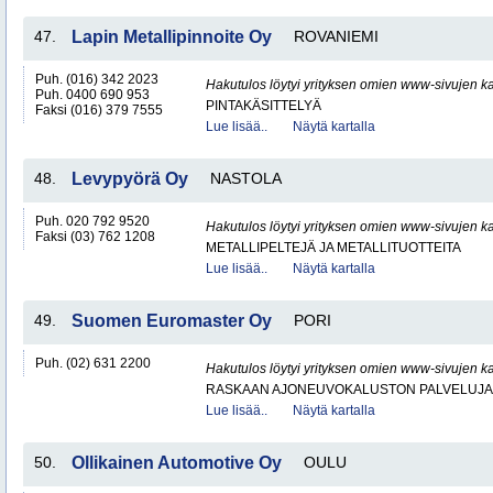
47.
Lapin Metallipinnoite Oy
ROVANIEMI
Puh. (016) 342 2023
Hakutulos löytyi yrityksen omien www-sivujen ka
Puh. 0400 690 953
PINTAKÄSITTELYÄ
Faksi (016) 379 7555
Lue lisää..
Näytä kartalla
48.
Levypyörä Oy
NASTOLA
Puh. 020 792 9520
Hakutulos löytyi yrityksen omien www-sivujen ka
Faksi (03) 762 1208
METALLIPELTEJÄ JA METALLITUOTTEITA
Lue lisää..
Näytä kartalla
49.
Suomen Euromaster Oy
PORI
Puh. (02) 631 2200
Hakutulos löytyi yrityksen omien www-sivujen ka
RASKAAN AJONEUVOKALUSTON PALVELUJA
Lue lisää..
Näytä kartalla
50.
Ollikainen Automotive Oy
OULU