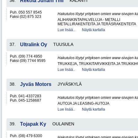
36.
Rekola Juhani Tmi
KALANTI
Puh. 050 557 8545
Hakutulos löytyi yrityksen omien www-sivujen ka
Faksi (02) 875 323
ALIHANKINTAPALVELUJA - METALLI
METALLIRAKENTEITA JA TERÄSRAKENTEITA
Lue lisää..
Näytä kartalla
37.
Ultralink Oy
TUUSULA
Puh. (09) 774 4950
Hakutulos löytyi yrityksen omien www-sivujen ka
Faksi (09) 7744 9595
TRUKKEJA, TRUKKITARVIKKEITA JA TRUKKI
Lue lisää..
Näytä kartalla
38.
Jyväs Motors
JYVÄSKYLÄ
Puh. 041-4337283
Hakutulos löytyi yrityksen omien www-sivujen ka
Puh. 045-1258687
AUTOJA JA LEASING-AUTOJA
Lue lisää..
Näytä kartalla
39.
Tojapak Ky
OULAINEN
Puh. (08) 479 6300
Hakutulos löytyi yrityksen omien www-sivujen ka