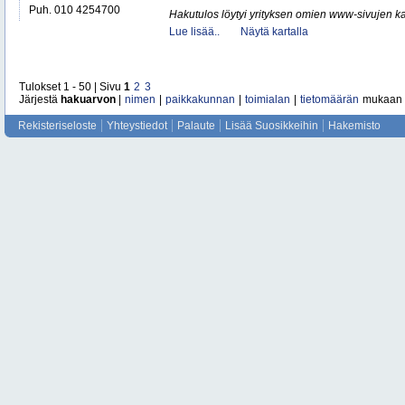
Puh. 010 4254700
Hakutulos löytyi yrityksen omien www-sivujen ka
Lue lisää..
Näytä kartalla
Tulokset 1 - 50 | Sivu
1
2
3
Järjestä
hakuarvon
|
nimen
|
paikkakunnan
|
toimialan
|
tietomäärän
mukaan
Rekisteriseloste
Yhteystiedot
Palaute
Lisää Suosikkeihin
Hakemisto