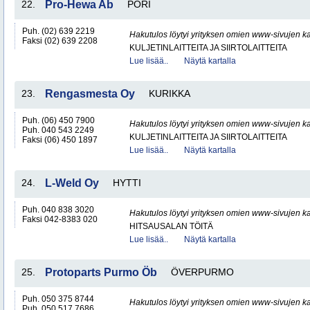
22.
Pro-Hewa Ab
PORI
Puh. (02) 639 2219
Hakutulos löytyi yrityksen omien www-sivujen ka
Faksi (02) 639 2208
KULJETINLAITTEITA JA SIIRTOLAITTEITA
Lue lisää..
Näytä kartalla
23.
Rengasmesta Oy
KURIKKA
Puh. (06) 450 7900
Hakutulos löytyi yrityksen omien www-sivujen ka
Puh. 040 543 2249
KULJETINLAITTEITA JA SIIRTOLAITTEITA
Faksi (06) 450 1897
Lue lisää..
Näytä kartalla
24.
L-Weld Oy
HYTTI
Puh. 040 838 3020
Hakutulos löytyi yrityksen omien www-sivujen ka
Faksi 042-8383 020
HITSAUSALAN TÖITÄ
Lue lisää..
Näytä kartalla
25.
Protoparts Purmo Öb
ÖVERPURMO
Puh. 050 375 8744
Hakutulos löytyi yrityksen omien www-sivujen ka
Puh. 050 517 7686