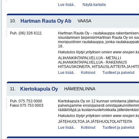
Lue lisää..
Näytä kartalla
10.
Hartman Rauta Oy Ab
VAASA
Puh. (06) 326 6111
Hartman Rauta Oy – rautakauppa rakentamisen, 
sisustamisen tarpeisiinHartman Rauta Oy on su
monipuolinen rautakauppa, jonka rautakauppak
18..
Hakutulos löytyi yrityksen omien www-sivujen ka
ALIHANKINTAPALVELUJA - METALLI
ALIHANKINTAPALVELUJA - RAKENNUS
HITSAUSKONEITA, HITSAUSLAITTEITA JA HIT
Lue lisää..
Kotisivut
Tuotteet ja palvelut
11.
Kiertokapula Oy
HÄMEENLINNA
Puh. 075 753 0000
Kiertokapula Oy on 12 kunnan omistama jätehuo
Faksi 075 753 0003
palvelujamme ensisijaisesti omistajakunnillemm
räätälöityjä ja kustannustehokkaita jätteidenkäsit
Hakutulos löytyi yrityksen omien www-sivujen ka
JÄTEHUOLTOA JA JÄTEHUOLTOLAITTEITA
Lue lisää..
Kotisivut
Tuotteet ja palvelut