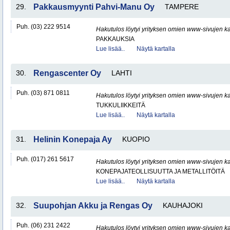
29.
Pakkausmyynti Pahvi-Manu Oy
TAMPERE
Puh. (03) 222 9514
Hakutulos löytyi yrityksen omien www-sivujen ka
PAKKAUKSIA
Lue lisää..
Näytä kartalla
30.
Rengascenter Oy
LAHTI
Puh. (03) 871 0811
Hakutulos löytyi yrityksen omien www-sivujen ka
TUKKULIIKKEITÄ
Lue lisää..
Näytä kartalla
31.
Helinin Konepaja Ay
KUOPIO
Puh. (017) 261 5617
Hakutulos löytyi yrityksen omien www-sivujen ka
KONEPAJATEOLLISUUTTA JA METALLITÖITÄ
Lue lisää..
Näytä kartalla
32.
Suupohjan Akku ja Rengas Oy
KAUHAJOKI
Puh. (06) 231 2422
Hakutulos löytyi yrityksen omien www-sivujen ka