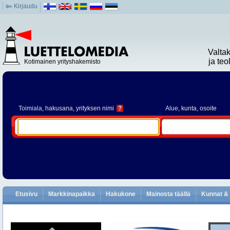
Kirjaudu
Valta
ja te
Kotimainen yrityshakemisto
Toimiala
, hakusana, yrityksen nimi
?
Alue
, kunta, osoite
Etusivu
Markkinapaikka
Hakukone
Mainosta täällä
Kunnat & 