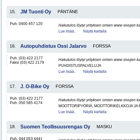
15.
JM Tuonti Oy
PÄNTÄNE
Puh. 0400 457 120
Hakutulos löytyi yrityksen omien www-sivujen ka
Lue lisää..
Näytä kartalla
16.
Autopuhdistus Ossi Jalarvo
FORSSA
Puh. (03) 422 2177
Hakutulos löytyi yrityksen omien www-sivujen ka
Faksi (03) 422 2179
PUHDISTUSPALVELUJA
Lue lisää..
Näytä kartalla
17.
J. O-Bike Oy
FORSSA
Puh. (03) 422 2177
Hakutulos löytyi yrityksen omien www-sivujen ka
Puh. 050 585 4174
MOOTTORIPYÖRIÄ, MOOTTORIKELKKOJA JA
Lue lisää..
Näytä kartalla
18.
Suomen Teollisuusrengas Oy
MASKU
Puh. 044 053 4441