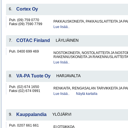
6.
Cortex Oy
Puh. (09) 759 0770
PAKKAUSKONEITA, PAKKAUSLAITTEITA JA P
Faksi (09) 7590 7799
Lue lisää..
7.
COTAC Finland
LÄYLIÄINEN
Puh. 0400 699 469
NOSTOKONEITA, NOSTOLAITTEITA JA NOST
RAKENNUSKONEITA JA RAKENNUSLAITTEIT
Lue lisää..
8.
VA-PA Tuote Oy
HARJAVALTA
Puh. (02) 674 1650
RENKAITA, RENGASALAN TARVIKKEITA JA P
Faksi (02) 674 0991
Lue lisää..
Näytä kartalla
9.
Kauppalandia
YLÖJÄRVI
Puh. 0207 661 661
EI OTSIKKOA