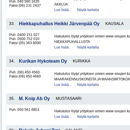
Puh. 040 560 1635
AKKUJA
Faksi (06) 231 2437
Lue lisää..
Näytä kartalla
33.
Hiekkapuhallus Heikki Järvenpää Oy
KAUSALA
Puh. 0400 151 027
Hakutulos löytyi yrityksen omien www-sivujen ka
Puh. 0500 752 010
HIEKKAPUHALLUSTA
Faksi (05) 363 8090
Lue lisää..
Näytä kartalla
34.
Kurikan Hykoteam Oy
KURIKKA
Puh. (06) 450 4560
Hakutulos löytyi yrityksen omien www-sivujen ka
Faksi (06) 450 4660
MAARAKENNUSKONEITA JA MAANSIIRTOKONE
Lue lisää..
Näytä kartalla
35.
M. Knip Ab Oy
MUSTASAARI
Puh. 050 561 6851
Hakutulos löytyi yrityksen omien www-sivujen ka
Lue lisää..
Näytä kartalla