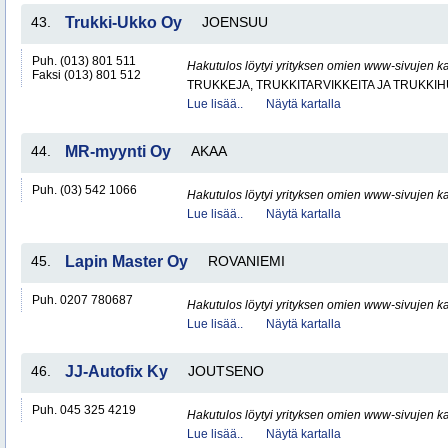
43.
Trukki-Ukko Oy
JOENSUU
Puh. (013) 801 511
Hakutulos löytyi yrityksen omien www-sivujen ka
Faksi (013) 801 512
TRUKKEJA, TRUKKITARVIKKEITA JA TRUKKI
Lue lisää..
Näytä kartalla
44.
MR-myynti Oy
AKAA
Puh. (03) 542 1066
Hakutulos löytyi yrityksen omien www-sivujen ka
Lue lisää..
Näytä kartalla
45.
Lapin Master Oy
ROVANIEMI
Puh. 0207 780687
Hakutulos löytyi yrityksen omien www-sivujen ka
Lue lisää..
Näytä kartalla
46.
JJ-Autofix Ky
JOUTSENO
Puh. 045 325 4219
Hakutulos löytyi yrityksen omien www-sivujen ka
Lue lisää..
Näytä kartalla