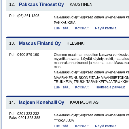
12.
Pakkaus Timoset Oy
KAUSTINEN
Puh. (06) 861 1305
Hakutulos löytyi yrityksen omien www-sivujen ka
PAKKAUKSIA
Lue lisää..
Kotisivut
Näytä kartalla
13.
Mascus Finland Oy
HELSINKI
Puh. 0400 879 190
Olemme maailman nopeiten kasvava verkkosivu
myyntikanavana. Löydät käytetyt trukit, maatal
maanrakennuskoneet ja kuorma-autot Mascuks
mas..
Hakutulos löytyi yrityksen omien www-sivujen ka
MAARAKENNUSKONEITA JA MAANSIIRTOKONE
TRUKKEJA, TRUKKITARVIKKEITA JA TRUKKI
Lue lisää..
Kotisivut
Tuotteet ja palvelut
14.
Isojoen Konehalli Oy
KAUHAJOKI AS
Puh. 0201 323 232
Hakutulos löytyi yrityksen omien www-sivujen ka
Faksi 0201 323 388
TYÖKALUJA
Lue lisää..
Kotisivut
Näytä kartalla