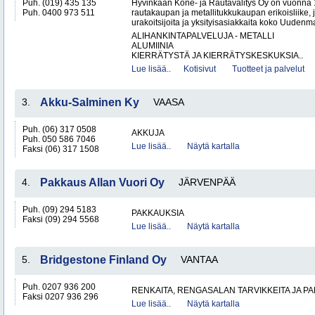
Puh. (019) 435 135
Hyvinkään Kone- ja Rautavälitys Oy on vuonna 
Puh. 0400 973 511
rautakaupan ja metallitukkukaupan erikoisliike, j
urakoitsijoita ja yksityisasiakkaita koko Uudenm
ALIHANKINTAPALVELUJA - METALLI
ALUMIINIA
KIERRÄTYSTÄ JA KIERRÄTYSKESKUKSIA..
Lue lisää..
Kotisivut
Tuotteet ja palvelut
3.
Akku-Salminen Ky
VAASA
Puh. (06) 317 0508
AKKUJA
Puh. 050 586 7046
Lue lisää..
Näytä kartalla
Faksi (06) 317 1508
4.
Pakkaus Allan Vuori Oy
JÄRVENPÄÄ
Puh. (09) 294 5183
PAKKAUKSIA
Faksi (09) 294 5568
Lue lisää..
Näytä kartalla
5.
Bridgestone Finland Oy
VANTAA
Puh. 0207 936 200
RENKAITA, RENGASALAN TARVIKKEITA JA P
Faksi 0207 936 296
Lue lisää..
Näytä kartalla