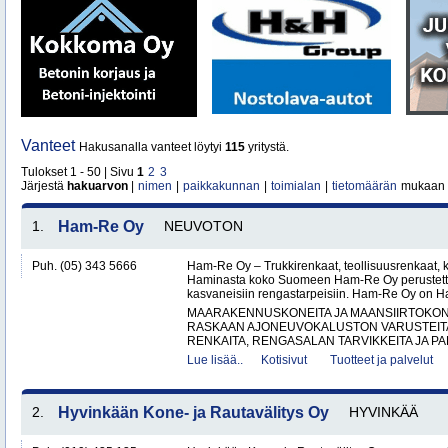
Vanteet
Hakusanalla vanteet löytyi
115
yritystä.
Tulokset 1 - 50 | Sivu
1
2
3
Järjestä
hakuarvon
|
nimen
|
paikkakunnan
|
toimialan
|
tietomäärän
mukaan
1.
Ham-Re Oy
NEUVOTON
Puh. (05) 343 5666
Ham-Re Oy – Trukkirenkaat, teollisuusrenkaat, k
Haminasta koko Suomeen Ham-Re Oy perustetti
kasvaneisiin rengastarpeisiin. Ham-Re Oy on 
MAARAKENNUSKONEITA JA MAANSIIRTOKONE
RASKAAN AJONEUVOKALUSTON VARUSTEITA 
RENKAITA, RENGASALAN TARVIKKEITA JA PA
Lue lisää..
Kotisivut
Tuotteet ja palvelut
2.
Hyvinkään Kone- ja Rautavälitys Oy
HYVINKÄÄ