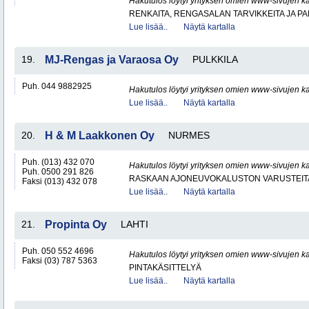
Hakutulos löytyi yrityksen omien www-sivujen ka
RENKAITA, RENGASALAN TARVIKKEITA JA P
Lue lisää..
Näytä kartalla
19.
MJ-Rengas ja Varaosa Oy
PULKKILA
Puh. 044 9882925
Hakutulos löytyi yrityksen omien www-sivujen ka
Lue lisää..
Näytä kartalla
20.
H & M Laakkonen Oy
NURMES
Puh. (013) 432 070
Hakutulos löytyi yrityksen omien www-sivujen ka
Puh. 0500 291 826
RASKAAN AJONEUVOKALUSTON VARUSTEITA 
Faksi (013) 432 078
Lue lisää..
Näytä kartalla
21.
Propinta Oy
LAHTI
Puh. 050 552 4696
Hakutulos löytyi yrityksen omien www-sivujen ka
Faksi (03) 787 5363
PINTAKÄSITTELYÄ
Lue lisää..
Näytä kartalla