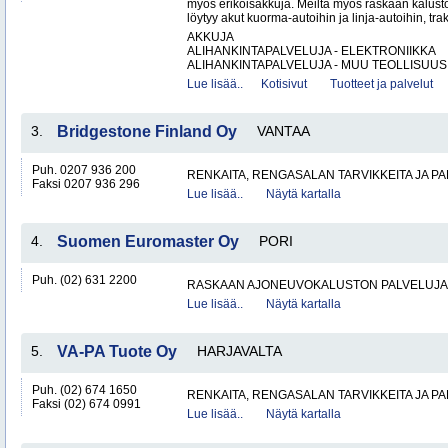
myös erikoisakkuja. Meiltä myös raskaan kalus
löytyy akut kuorma-autoihin ja linja-autoihin, trak
AKKUJA
ALIHANKINTAPALVELUJA - ELEKTRONIIKKA
ALIHANKINTAPALVELUJA - MUU TEOLLISUUS.
Lue lisää..
Kotisivut
Tuotteet ja palvelut
3.
Bridgestone Finland Oy
VANTAA
Puh. 0207 936 200
RENKAITA, RENGASALAN TARVIKKEITA JA P
Faksi 0207 936 296
Lue lisää..
Näytä kartalla
4.
Suomen Euromaster Oy
PORI
Puh. (02) 631 2200
RASKAAN AJONEUVOKALUSTON PALVELUJA
Lue lisää..
Näytä kartalla
5.
VA-PA Tuote Oy
HARJAVALTA
Puh. (02) 674 1650
RENKAITA, RENGASALAN TARVIKKEITA JA P
Faksi (02) 674 0991
Lue lisää..
Näytä kartalla