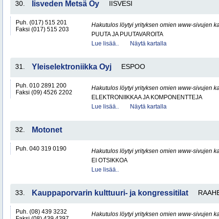
30.
Iisveden Metsä Oy
IISVESI
Puh. (017) 515 201
Hakutulos löytyi yrityksen omien www-sivujen ka
Faksi (017) 515 203
PUUTA JA PUUTAVAROITA
Lue lisää..
Näytä kartalla
31.
Yleiselektroniikka Oyj
ESPOO
Puh. 010 2891 200
Hakutulos löytyi yrityksen omien www-sivujen ka
Faksi (09) 4526 2202
ELEKTRONIIKKAA JA KOMPONENTTEJA
Lue lisää..
Näytä kartalla
32.
Motonet
Puh. 040 319 0190
Hakutulos löytyi yrityksen omien www-sivujen ka
EI OTSIKKOA
Lue lisää..
33.
Kauppaporvarin kulttuuri- ja kongressitilat
RAAH
Puh. (08) 439 3232
Hakutulos löytyi yrityksen omien www-sivujen ka
Faksi (08) 439 4397