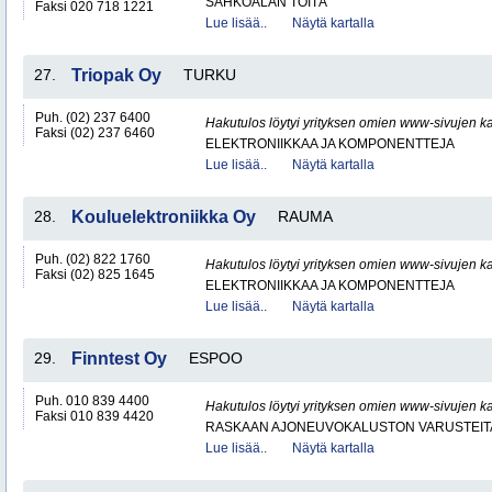
SÄHKÖALAN TÖITÄ
Faksi 020 718 1221
Lue lisää..
Näytä kartalla
27.
Triopak Oy
TURKU
Puh. (02) 237 6400
Hakutulos löytyi yrityksen omien www-sivujen ka
Faksi (02) 237 6460
ELEKTRONIIKKAA JA KOMPONENTTEJA
Lue lisää..
Näytä kartalla
28.
Kouluelektroniikka Oy
RAUMA
Puh. (02) 822 1760
Hakutulos löytyi yrityksen omien www-sivujen ka
Faksi (02) 825 1645
ELEKTRONIIKKAA JA KOMPONENTTEJA
Lue lisää..
Näytä kartalla
29.
Finntest Oy
ESPOO
Puh. 010 839 4400
Hakutulos löytyi yrityksen omien www-sivujen ka
Faksi 010 839 4420
RASKAAN AJONEUVOKALUSTON VARUSTEITA 
Lue lisää..
Näytä kartalla