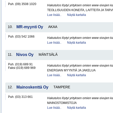
Puh. (09) 3508 1020
Hakutulos löytyi yrityksen omien www-sivujen ka
TEOLLISUUDEN KONEITA, LAITTEITA JA TARV
Lue lisää..
Näytä kartalla
10.
MR-myynti Oy
AKAA
Puh. (03) 542 1066
Hakutulos löytyi yrityksen omien www-sivujen ka
Lue lisää..
Näytä kartalla
11.
Nivos Oy
MÄNTSÄLÄ
Puh. (019) 689 91
Hakutulos löytyi yrityksen omien www-sivujen ka
Faksi (019) 689 969
ENERGIAN MYYNTIÄ JA JAKELUA
Lue lisää..
Näytä kartalla
12.
Mainoskenttä Oy
TAMPERE
Puh. (03) 313 661
Hakutulos löytyi yrityksen omien www-sivujen ka
MAINOSTOIMISTOJA
Lue lisää..
Näytä kartalla