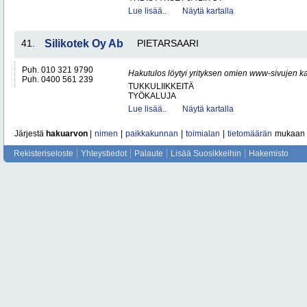
Lue lisää..
Näytä kartalla
41.
Silikotek Oy Ab
PIETARSAARI
Puh. 010 321 9790
Hakutulos löytyi yrityksen omien www-sivujen ka
Puh. 0400 561 239
TUKKULIIKKEITÄ
TYÖKALUJA
Lue lisää..
Näytä kartalla
Järjestä
hakuarvon
|
nimen
|
paikkakunnan
|
toimialan
|
tietomäärän
mukaan
Rekisteriseloste
Yhteystiedot
Palaute
Lisää Suosikkeihin
Hakemisto