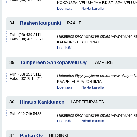
KOKOUSPALVELUJA JA VIRKISTYSPALVELUJ
Lue lisää..
Näytä kartalla
34.
Raahen kaupunki
RAAHE
Puh. (08) 439 3111
Hakutulos löytyi yrityksen omien www-sivujen ka
Faksi (08) 439 3161
KAUPUNGIT JA KUNNAT
Lue lisää..
35.
Tampereen Sähköpalvelu Oy
TAMPERE
Puh. (03) 251 5111
Hakutulos löytyi yrityksen omien www-sivujen ka
Faksi (03) 251 5211
KAAPELEITA JA JOHTIMIA
Lue lisää..
Näytä kartalla
36.
Hinaus Kankkunen
LAPPEENRANTA
Puh. 040 749 5488
Hakutulos löytyi yrityksen omien www-sivujen ka
Lue lisää..
Näytä kartalla
37.
Partco Oy
HELSINKI