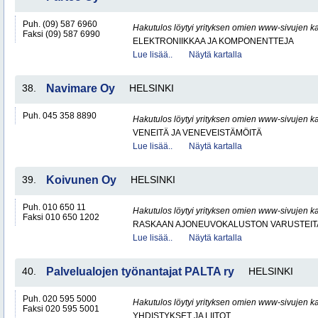
Puh. (09) 587 6960
Hakutulos löytyi yrityksen omien www-sivujen ka
Faksi (09) 587 6990
ELEKTRONIIKKAA JA KOMPONENTTEJA
Lue lisää..
Näytä kartalla
38.
Navimare Oy
HELSINKI
Puh. 045 358 8890
Hakutulos löytyi yrityksen omien www-sivujen ka
VENEITÄ JA VENEVEISTÄMÖITÄ
Lue lisää..
Näytä kartalla
39.
Koivunen Oy
HELSINKI
Puh. 010 650 11
Hakutulos löytyi yrityksen omien www-sivujen ka
Faksi 010 650 1202
RASKAAN AJONEUVOKALUSTON VARUSTEITA 
Lue lisää..
Näytä kartalla
40.
Palvelualojen työnantajat PALTA ry
HELSINKI
Puh. 020 595 5000
Hakutulos löytyi yrityksen omien www-sivujen ka
Faksi 020 595 5001
YHDISTYKSET JA LIITOT