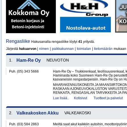
Rengasliike
Hakusanalla rengasliike löytyi
41
yritystä.
Järjestä
hakuarvon
|
nimen
|
paikkakunnan
|
toimialan
|
tietomäärän
mukaan
1.
Ham-Re Oy
NEUVOTON
Puh. (05) 343 5666
Ham-Re Oy – Trukkirenkaat, teollisuusrenkaat, k
Haminasta koko Suomeen Ham-Re Oy perustetti
kasvaneisiin rengastarpeisiin. Ham-Re Oy on 
MAARAKENNUSKONEITA JA MAANSIIRTOKONE
RASKAAN AJONEUVOKALUSTON VARUSTEITA 
RENKAITA, RENGASALAN TARVIKKEITA JA PA
Lue lisää..
Kotisivut
Tuotteet ja palvelut
2.
Valkeakosken Akku
VALKEAKOSKI
Puh. (03) 584 2863
Meiltä saat akut kaikkiin autoihin, moottoripyöri