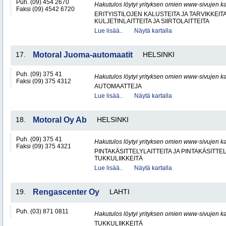
Puh. (09) 454 2670
Hakutulos löytyi yrityksen omien www-sivujen ka
Faksi (09) 4542 6720
ERITYISTILOJEN KALUSTEITA JA TARVIKKEIT
KULJETINLAITTEITA JA SIIRTOLAITTEITA
Lue lisää..
Näytä kartalla
17.
Motoral Juoma-automaatit
HELSINKI
Puh. (09) 375 41
Hakutulos löytyi yrityksen omien www-sivujen ka
Faksi (09) 375 4312
AUTOMAATTEJA
Lue lisää..
Näytä kartalla
18.
Motoral Oy Ab
HELSINKI
Puh. (09) 375 41
Hakutulos löytyi yrityksen omien www-sivujen ka
Faksi (09) 375 4321
PINTAKÄSITTELYLAITTEITA JA PINTAKÄSITTE
TUKKULIIKKEITÄ
Lue lisää..
Näytä kartalla
19.
Rengascenter Oy
LAHTI
Puh. (03) 871 0811
Hakutulos löytyi yrityksen omien www-sivujen ka
TUKKULIIKKEITÄ