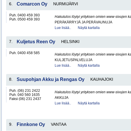
6.
Comarcon Oy
NURMIJÄRVI
Puh. 0400 459 393
Hakutulos löytyi yrityksen omien www-sivujen ka
Puh. 0500 459 393
PERÄKÄRRYJÄ JA PERÄVAUNUJA
Lue lisää..
Näytä kartalla
7.
Kuljetus Reen Oy
HELSINKI
Puh. 0400 458 585
Hakutulos löytyi yrityksen omien www-sivujen ka
KULJETUSPALVELUJA
Lue lisää..
Näytä kartalla
8.
Suupohjan Akku ja Rengas Oy
KAUHAJOKI
Puh. (06) 231 2422
Hakutulos löytyi yrityksen omien www-sivujen ka
Puh. 040 560 1635
AKKUJA
Faksi (06) 231 2437
Lue lisää..
Näytä kartalla
9.
Finnkone Oy
VANTAA