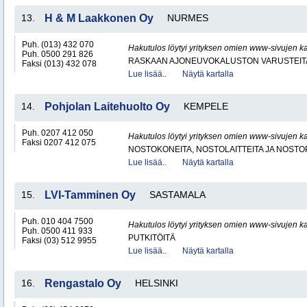
13.
H & M Laakkonen Oy
NURMES
Puh. (013) 432 070
Hakutulos löytyi yrityksen omien www-sivujen ka
Puh. 0500 291 826
RASKAAN AJONEUVOKALUSTON VARUSTEITA 
Faksi (013) 432 078
Lue lisää..
Näytä kartalla
14.
Pohjolan Laitehuolto Oy
KEMPELE
Puh. 0207 412 050
Hakutulos löytyi yrityksen omien www-sivujen ka
Faksi 0207 412 075
NOSTOKONEITA, NOSTOLAITTEITA JA NOST
Lue lisää..
Näytä kartalla
15.
LVI-Tamminen Oy
SASTAMALA
Puh. 010 404 7500
Hakutulos löytyi yrityksen omien www-sivujen ka
Puh. 0500 411 933
PUTKITÖITÄ
Faksi (03) 512 9955
Lue lisää..
Näytä kartalla
16.
Rengastalo Oy
HELSINKI