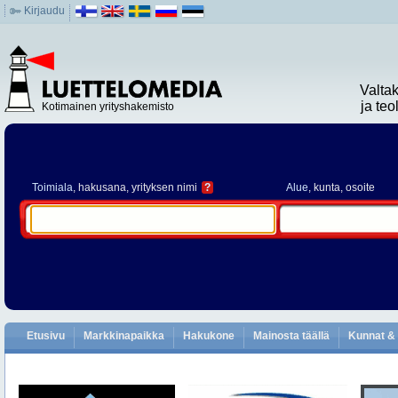
Kirjaudu
Valta
ja te
Kotimainen yrityshakemisto
Toimiala
, hakusana, yrityksen nimi
?
Alue
, kunta, osoite
Etusivu
Markkinapaikka
Hakukone
Mainosta täällä
Kunnat & 