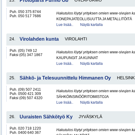
23.
Protoparts Purmo Öb
ÖVERPURMO
Puh. 050 375 8744
Hakutulos löytyi yrityksen omien www-sivujen ka
Puh. 050 517 7686
KONEPAJATEOLLISUUTTA JA METALLITÖITÄ
Lue lisää..
Näytä kartalla
24.
Virolahden kunta
VIROLAHTI
Puh. (05) 749 12
Hakutulos löytyi yrityksen omien www-sivujen ka
Faksi (05) 347 1867
KAUPUNGIT JA KUNNAT
Lue lisää..
Näytä kartalla
25.
Sähkö- ja Telesuunnittelu Himmanen Oy
HELSINK
Puh. (09) 507 2411
Hakutulos löytyi yrityksen omien www-sivujen ka
Puh. 0500 421 309
SÄHKÖINSINÖÖRITOIMISTOJA
Faksi (09) 507 4320
Lue lisää..
Näytä kartalla
26.
Uuraisten Sähkötyö Ky
JYVÄSKYLÄ
Puh. 020 718 1220
Hakutulos löytyi yrityksen omien www-sivujen ka
Puh. 0400 640 367