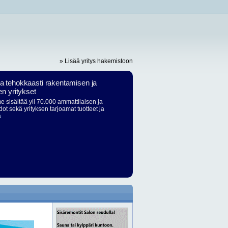
» Lisää yritys hakemistoon
ja tehokkaasti rakentamisen ja
en yritykset
 sisältää yli 70.000 ammattilaisen ja
dot sekä yrityksen tarjoamat tuotteet ja
ä