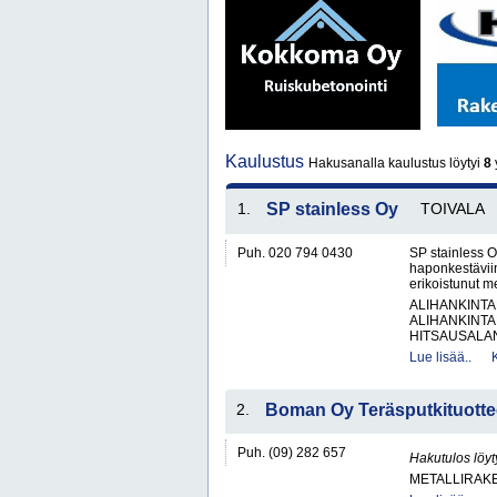
Kaulustus
Hakusanalla kaulustus löytyi
8
y
1.
SP stainless Oy
TOIVALA
Puh. 020 794 0430
SP stainless O
haponkestäviin
erikoistunut me
ALIHANKINTA
ALIHANKINTA
HITSAUSALAN
Lue lisää..
2.
Boman Oy Teräsputkituotte
Puh. (09) 282 657
Hakutulos löyt
METALLIRAKE