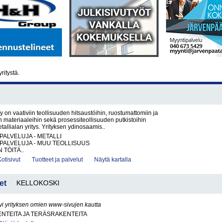
ritystä.
y on vaativiin teollisuuden hitsaustöihin, ruostumattomiin ja
 materiaaleihin sekä prosessiteollisuuden putkistoihin
tallialan yritys. Yrityksen ydinosaamis..
PALVELUJA - METALLI
PALVELUJA - MUU TEOLLISUUS
 TÖITÄ..
Kotisivut
Tuotteet ja palvelut
Näytä kartalla
et
KELLOKOSKI
yi yrityksen omien www-sivujen kautta
NTEITA JA TERÄSRAKENTEITA