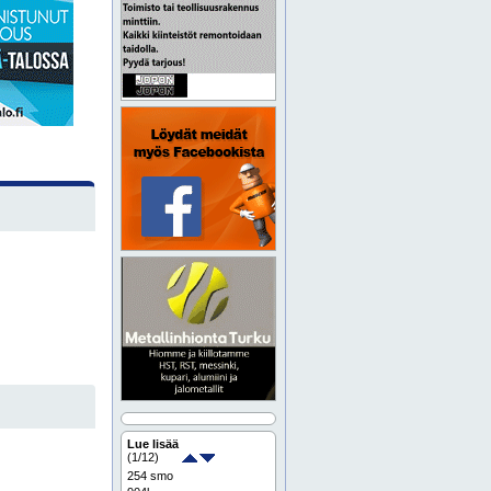
Lue lisää
(
1
/12)
254 smo