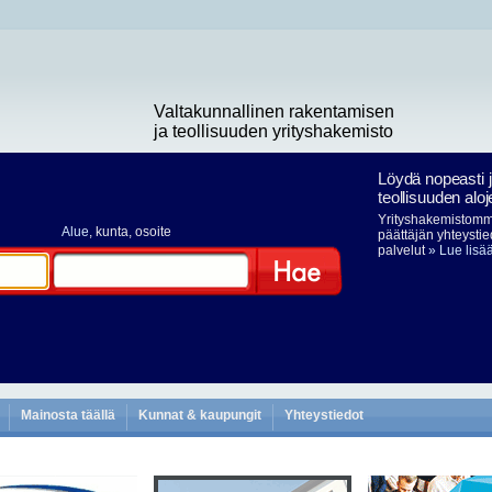
Valtakunnallinen rakentamisen
ja teollisuuden yrityshakemisto
Löydä nopeasti 
teollisuuden aloj
Yrityshakemistomme
Alue
, kunta, osoite
päättäjän yhteystie
palvelut
» Lue lisä
Hae
Mainosta täällä
Kunnat & kaupungit
Yhteystiedot