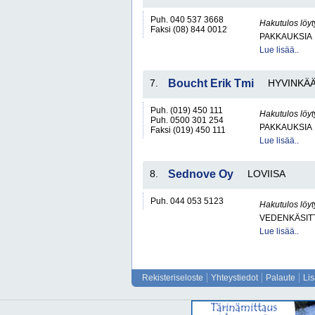
Puh. 040 537 3668
Hakutulos löyt
Faksi (08) 844 0012
PAKKAUKSIA
Lue lisää..
7.
Boucht Erik Tmi
HYVINKÄ
Puh. (019) 450 111
Hakutulos löyt
Puh. 0500 301 254
PAKKAUKSIA
Faksi (019) 450 111
Lue lisää..
8.
Sednove Oy
LOVIISA
Puh. 044 053 5123
Hakutulos löyt
VEDENKÄSITT
Lue lisää..
Rekisteriseloste
Yhteystiedot
Palaute
Li