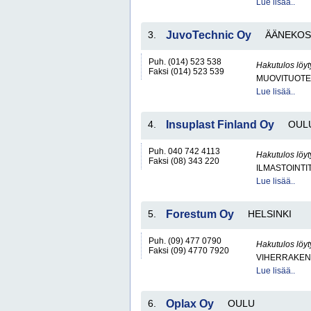
Lue lisää..
3.
JuvoTechnic Oy
ÄÄNEKOS
Puh. (014) 523 538
Hakutulos löyt
Faksi (014) 523 539
MUOVITUOTE
Lue lisää..
4.
Insuplast Finland Oy
OUL
Puh. 040 742 4113
Hakutulos löyt
Faksi (08) 343 220
ILMASTOINTI
Lue lisää..
5.
Forestum Oy
HELSINKI
Puh. (09) 477 0790
Hakutulos löyt
Faksi (09) 4770 7920
VIHERRAKEN
Lue lisää..
6.
Oplax Oy
OULU