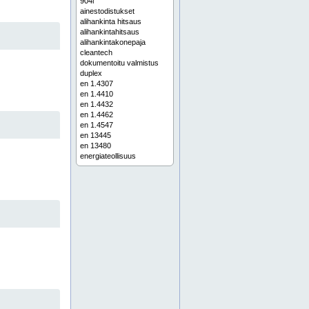
904l
ainestodistukset
alihankinta hitsaus
alihankintahitsaus
alihankintakonepaja
cleantech
dokumentoitu valmistus
duplex
en 1.4307
en 1.4410
en 1.4432
en 1.4462
en 1.4547
en 13445
en 13480
energiateollisuus
erikoismateriaalien hitsaus
erikoismateriaalien käsittely
esivalmiste
esivalmisteet
esivalmisteet prosessiteollisuuteen
esivalmisteet teollisuuteen
etelä-savo
etelä-suomi
haponkestävien terästen hitsaus
haponkestävä
haponkestävä hitsaus
haponkestävä putkisto
haponkestävä teräs
haponkestävän teräksen hitsaus