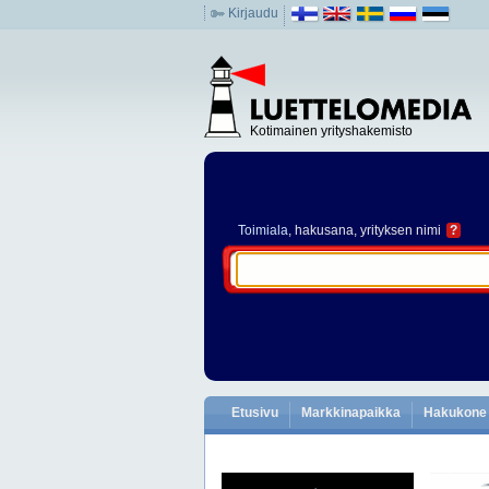
Kirjaudu
Kotimainen yrityshakemisto
Toimiala
, hakusana, yrityksen nimi
?
Etusivu
Markkinapaikka
Hakukone