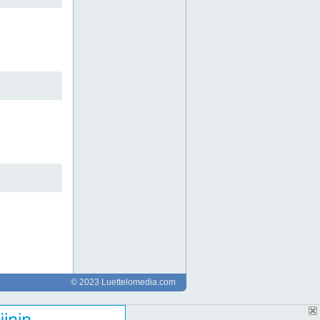
haponkestävät putkistot
happopeittaus
happopeittausallas
hionta
hitsaava konepaja
hitsaava metallipaja
hitsaava teollisuus
hitsatut kokonaisuudet
hitsatut laitteistot
hitsaus
hitsausautomaatio
hitsausohjeet
hitsausta
hitsaustyö
hitsaustyöt
hitsaustöitä
hst
hst putkistot
hst-putkistot
häme
iso 14001
iso 3834-2
iso 45001
iso 9001
itä-suomi
jäljitettävyys
kaivosteollisuus
© 2023 Luettelomedia.com
karjala
kaulustus
keski-suomi