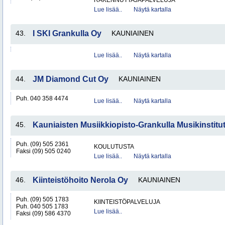
RAKENNUTTAJAPALVELUJA
Lue lisää..
Näytä kartalla
43.
I SKI Grankulla Oy
KAUNIAINEN
Lue lisää..
Näytä kartalla
44.
JM Diamond Cut Oy
KAUNIAINEN
Puh. 040 358 4474
Lue lisää..
Näytä kartalla
45.
Kauniaisten Musiikkiopisto-Grankulla Musikinstitu
Puh. (09) 505 2361
KOULUTUSTA
Faksi (09) 505 0240
Lue lisää..
Näytä kartalla
46.
Kiinteistöhoito Nerola Oy
KAUNIAINEN
Puh. (09) 505 1783
KIINTEISTÖPALVELUJA
Puh. 040 505 1783
Lue lisää..
Faksi (09) 586 4370