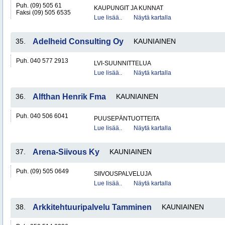
Puh. (09) 505 61
KAUPUNGIT JA KUNNAT
Faksi (09) 505 6535
Lue lisää..
Näytä kartalla
35.
Adelheid Consulting Oy
KAUNIAINEN
Puh. 040 577 2913
LVI-SUUNNITTELUA
Lue lisää..
Näytä kartalla
36.
Alfthan Henrik Fma
KAUNIAINEN
Puh. 040 506 6041
PUUSEPÄNTUOTTEITA
Lue lisää..
Näytä kartalla
37.
Arena-Siivous Ky
KAUNIAINEN
Puh. (09) 505 0649
SIIVOUSPALVELUJA
Lue lisää..
Näytä kartalla
38.
Arkkitehtuuripalvelu Tamminen
KAUNIAINEN