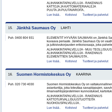
ALIHANKINTAPALVELUJA - RAKENNUS
KATTOJA JA KATTOMATERIAALEJA
PUUTA JA PUUTAVAROITA..
Lue lisää..
Kotisivut
Tuotteet ja palvelut
15.
Jänkhä Saumaus Oy
LAHTI
Puh. 0400 804 931
ELEMENTIT HYVÄÄN SAUMAAN on Jänkhä Saum
kuvaava periaate. Jänkhä Saumaus Oy on vaati
ja julkisivukorjausten erikoisosaaja, joka palvelee 
ALIHANKINTAPALVELUJA - MUU TEOLLISUUS
ALIHANKINTAPALVELUJA - RAKENNUS
ELEMENTTIEN SAUMAUSTA..
Lue lisää..
Kotisivut
Tuotteet ja palvelut
16.
Suomen Hormistokeskus Oy
KAARINA
Puh. 020 730 4030
Suomen Hormistokeskus Oy on valtakunnallinen 
asiantuntija, joka toteuttaa savupiippujen, savu
ilmanvaihtojärjestelmien kunnostukset, kartoituks
ALIHANKINTAPALVELUJA - RAKENNUS
KATTOTURVALLISUUSTUOTTEITA
NUOHOUSPALVELUJA..
Lue lisää..
Kotisivut
Tuotteet ja palvelut