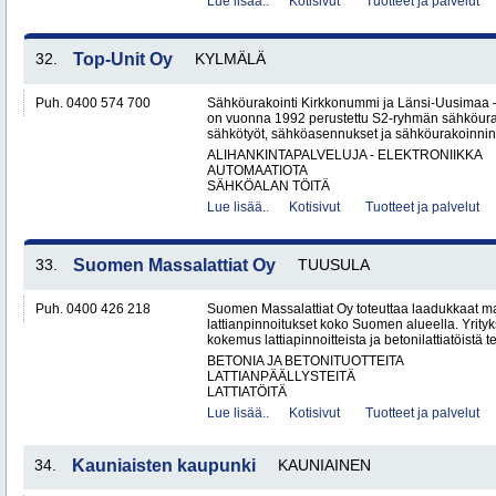
Lue lisää..
Kotisivut
Tuotteet ja palvelut
32.
Top-Unit Oy
KYLMÄLÄ
Puh. 0400 574 700
Sähköurakointi Kirkkonummi ja Länsi-Uusimaa 
on vuonna 1992 perustettu S2-ryhmän sähköurakoi
sähkötyöt, sähköasennukset ja sähköurakoinnin yr
ALIHANKINTAPALVELUJA - ELEKTRONIIKKA
AUTOMAATIOTA
SÄHKÖALAN TÖITÄ
Lue lisää..
Kotisivut
Tuotteet ja palvelut
33.
Suomen Massalattiat Oy
TUUSULA
Puh. 0400 426 218
Suomen Massalattiat Oy toteuttaa laadukkaat mas
lattianpinnoitukset koko Suomen alueella. Yrityk
kokemus lattiapinnoitteista ja betonilattiatöistä te
BETONIA JA BETONITUOTTEITA
LATTIANPÄÄLLYSTEITÄ
LATTIATÖITÄ
Lue lisää..
Kotisivut
Tuotteet ja palvelut
34.
Kauniaisten kaupunki
KAUNIAINEN