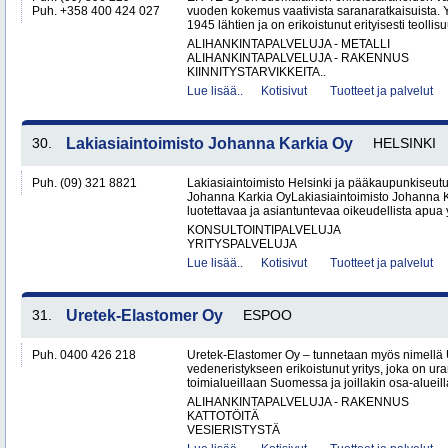
Puh. +358 400 424 027
vuoden kokemus vaativista saranaratkaisuista. Y
1945 lähtien ja on erikoistunut erityisesti teollisu
ALIHANKINTAPALVELUJA - METALLI
ALIHANKINTAPALVELUJA - RAKENNUS
KIINNITYSTARVIKKEITA..
Lue lisää..
Kotisivut
Tuotteet ja palvelut
30.
Lakiasiaintoimisto Johanna Karkia Oy
HELSINKI
Puh. (09) 321 8821
Lakiasiaintoimisto Helsinki ja pääkaupunkiseutu
Johanna Karkia OyLakiasiaintoimisto Johanna K
luotettavaa ja asiantuntevaa oikeudellista apua yk
KONSULTOINTIPALVELUJA
YRITYSPALVELUJA
Lue lisää..
Kotisivut
Tuotteet ja palvelut
31.
Uretek-Elastomer Oy
ESPOO
Puh. 0400 426 218
Uretek-Elastomer Oy – tunnetaan myös nimellä
vedeneristykseen erikoistunut yritys, joka on ura
toimialueillaan Suomessa ja joillakin osa-aluei
ALIHANKINTAPALVELUJA - RAKENNUS
KATTOTÖITÄ
VESIERISTYSTÄ