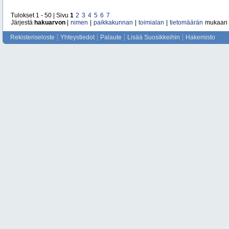
Tulokset 1 - 50 | Sivu
1
2
3
4
5
6
7
Järjestä
hakuarvon
|
nimen
|
paikkakunnan
|
toimialan
|
tietomäärän
mukaan
Rekisteriseloste
Yhteystiedot
Palaute
Lisää Suosikkeihin
Hakemisto