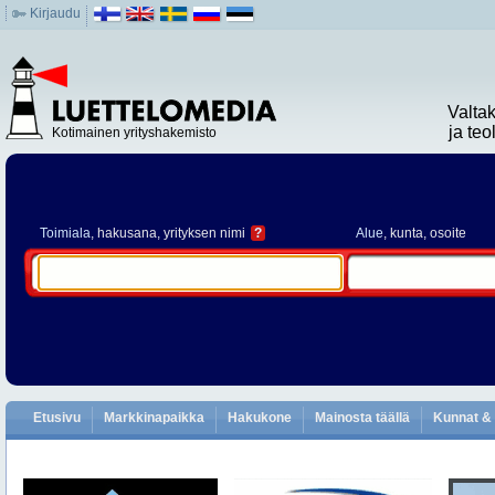
Kirjaudu
Valta
ja te
Kotimainen yrityshakemisto
Toimiala
, hakusana, yrityksen nimi
?
Alue
, kunta, osoite
Etusivu
Markkinapaikka
Hakukone
Mainosta täällä
Kunnat & 