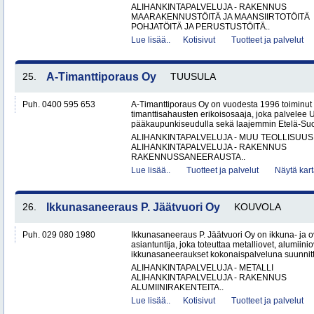
ALIHANKINTAPALVELUJA - RAKENNUS
MAARAKENNUSTÖITÄ JA MAANSIIRTOTÖITÄ
POHJATÖITÄ JA PERUSTUSTÖITÄ..
Lue lisää..
Kotisivut
Tuotteet ja palvelut
25.
A-Timanttiporaus Oy
TUUSULA
Puh. 0400 595 653
A-Timanttiporaus Oy on vuodesta 1996 toiminut 
timanttisahausten erikoisosaaja, joka palvelee 
pääkaupunkiseudulla sekä laajemmin Etelä-Suom
ALIHANKINTAPALVELUJA - MUU TEOLLISUUS
ALIHANKINTAPALVELUJA - RAKENNUS
RAKENNUSSANEERAUSTA..
Lue lisää..
Tuotteet ja palvelut
Näytä kart
26.
Ikkunasaneeraus P. Jäätvuori Oy
KOUVOLA
Puh. 029 080 1980
Ikkunasaneeraus P. Jäätvuori Oy on ikkuna- ja o
asiantuntija, joka toteuttaa metalliovet, alumiinio
ikkunasaneeraukset kokonaispalveluna suunnitt
ALIHANKINTAPALVELUJA - METALLI
ALIHANKINTAPALVELUJA - RAKENNUS
ALUMIINIRAKENTEITA..
Lue lisää..
Kotisivut
Tuotteet ja palvelut