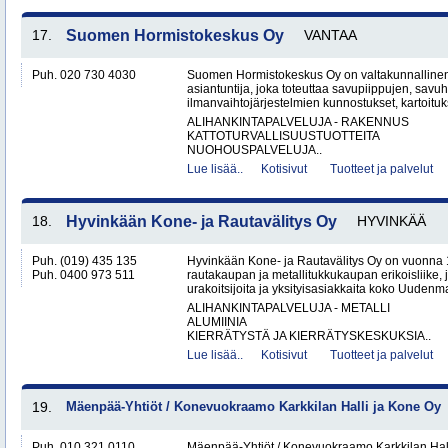
17.
Suomen Hormistokeskus Oy
VANTAA
Puh. 020 730 4030
Suomen Hormistokeskus Oy on valtakunnallinen 
asiantuntija, joka toteuttaa savupiippujen, savu
ilmanvaihtojärjestelmien kunnostukset, kartoituks
ALIHANKINTAPALVELUJA - RAKENNUS
KATTOTURVALLISUUSTUOTTEITA
NUOHOUSPALVELUJA..
Lue lisää..
Kotisivut
Tuotteet ja palvelut
18.
Hyvinkään Kone- ja Rautavälitys Oy
HYVINKÄÄ
Puh. (019) 435 135
Hyvinkään Kone- ja Rautavälitys Oy on vuonna 
Puh. 0400 973 511
rautakaupan ja metallitukkukaupan erikoisliike, j
urakoitsijoita ja yksityisasiakkaita koko Uudenm
ALIHANKINTAPALVELUJA - METALLI
ALUMIINIA
KIERRÄTYSTÄ JA KIERRÄTYSKESKUKSIA..
Lue lisää..
Kotisivut
Tuotteet ja palvelut
19.
Mäenpää-Yhtiöt / Konevuokraamo Karkkilan Halli ja Kone Oy
Puh. 010 321 0110
Mäenpää-Yhtiöt / Konevuokraamo Karkkilan Hal