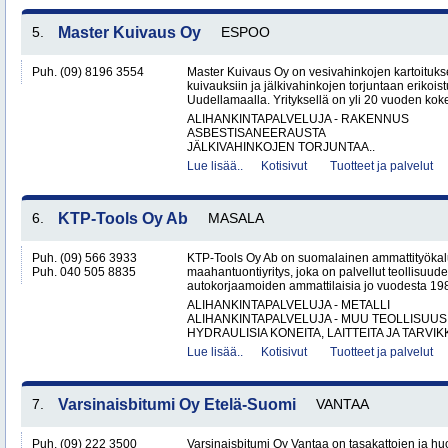
5.
Master Kuivaus Oy
ESPOO
Puh. (09) 8196 3554
Master Kuivaus Oy on vesivahinkojen kartoituks
kuivauksiin ja jälkivahinkojen torjuntaan erikoist
Uudellamaalla. Yrityksellä on yli 20 vuoden koke
ALIHANKINTAPALVELUJA - RAKENNUS
ASBESTISANEERAUSTA
JÄLKIVAHINKOJEN TORJUNTAA..
Lue lisää..
Kotisivut
Tuotteet ja palvelut
6.
KTP-Tools Oy Ab
MASALA
Puh. (09) 566 3933
KTP-Tools Oy Ab on suomalainen ammattityökal
Puh. 040 505 8835
maahantuontiyritys, joka on palvellut teollisuud
autokorjaamoiden ammattilaisia jo vuodesta 1987. 
ALIHANKINTAPALVELUJA - METALLI
ALIHANKINTAPALVELUJA - MUU TEOLLISUUS
HYDRAULISIA KONEITA, LAITTEITA JA TARVIKK
Lue lisää..
Kotisivut
Tuotteet ja palvelut
7.
Varsinaisbitumi Oy Etelä-Suomi
VANTAA
Puh. (09) 222 3500
Varsinaisbitumi Oy Vantaa on tasakattojen ja hu