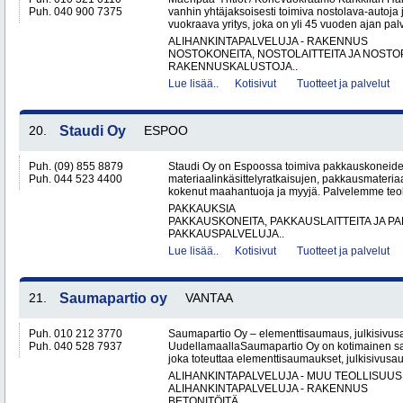
Puh. 040 900 7375
vanhin yhtäjaksoisesti toimiva nostolava-autoja 
vuokraava yritys, joka on yli 45 vuoden ajan palv
ALIHANKINTAPALVELUJA - RAKENNUS
NOSTOKONEITA, NOSTOLAITTEITA JA NOST
RAKENNUSKALUSTOJA..
Lue lisää..
Kotisivut
Tuotteet ja palvelut
20.
Staudi Oy
ESPOO
Puh. (09) 855 8879
Staudi Oy on Espoossa toimiva pakkauskoneiden
Puh. 044 523 4400
materiaalinkäsittelyratkaisujen, pakkausmateria
kokenut maahantuoja ja myyjä. Palvelemme teolli
PAKKAUKSIA
PAKKAUSKONEITA, PAKKAUSLAITTEITA JA P
PAKKAUSPALVELUJA..
Lue lisää..
Kotisivut
Tuotteet ja palvelut
21.
Saumapartio oy
VANTAA
Puh. 010 212 3770
Saumapartio Oy – elementtisaumaus, julkisivu
Puh. 040 528 7937
UudellamaallaSaumapartio Oy on kotimainen s
joka toteuttaa elementtisaumaukset, julkisivusa
ALIHANKINTAPALVELUJA - MUU TEOLLISUUS
ALIHANKINTAPALVELUJA - RAKENNUS
BETONITÖITÄ..