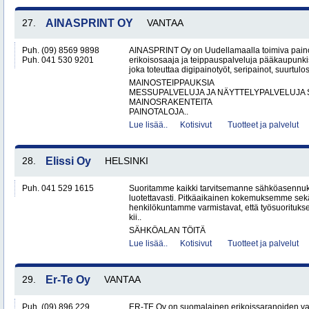
27.
AINASPRINT OY
VANTAA
Puh. (09) 8569 9898
AINASPRINT Oy on Uudellamaalla toimiva paino
Puh. 041 530 9201
erikoisosaaja ja teippauspalveluja pääkaupunkis
joka toteuttaa digipainotyöt, seripainot, suurtulo
MAINOSTEIPPAUKSIA
MESSUPALVELUJA JA NÄYTTELYPALVELUJA 
MAINOSRAKENTEITA
PAINOTALOJA..
Lue lisää..
Kotisivut
Tuotteet ja palvelut
28.
Elissi Oy
HELSINKI
Puh. 041 529 1615
Suoritamme kaikki tarvitsemanne sähköasennuks
luotettavasti. Pitkäaikainen kokemuksemme sek
henkilökuntamme varmistavat, että työsuorituk
kii..
SÄHKÖALAN TÖITÄ
Lue lisää..
Kotisivut
Tuotteet ja palvelut
29.
Er-Te Oy
VANTAA
Puh. (09) 896 229
ER-TE Oy on suomalainen erikoissaranoiden valmi