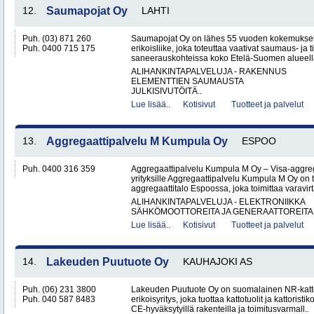
12.
Saumapojat Oy
LAHTI
Puh. (03) 871 260
Saumapojat Oy on lähes 55 vuoden kokemuksel
Puh. 0400 715 175
erikoisliike, joka toteuttaa vaativat saumaus- ja ti
saneerauskohteissa koko Etelä-Suomen alueella.
ALIHANKINTAPALVELUJA - RAKENNUS
ELEMENTTIEN SAUMAUSTA
JULKISIVUTÖITÄ..
Lue lisää..
Kotisivut
Tuotteet ja palvelut
13.
Aggregaattipalvelu M Kumpula Oy
ESPOO
Puh. 0400 316 359
Aggregaattipalvelu Kumpula M Oy – Visa-aggreg
yrityksille Aggregaattipalvelu Kumpula M Oy on
aggregaattitalo Espoossa, joka toimittaa varavir
ALIHANKINTAPALVELUJA - ELEKTRONIIKKA
SÄHKÖMOOTTOREITA JA GENERAATTOREITA
Lue lisää..
Kotisivut
Tuotteet ja palvelut
14.
Lakeuden Puutuote Oy
KAUHAJOKI AS
Puh. (06) 231 3800
Lakeuden Puutuote Oy on suomalainen NR-katto
Puh. 040 587 8483
erikoisyritys, joka tuottaa kattotuolit ja kattoristik
CE-hyväksytyillä rakenteilla ja toimitusvarmall..