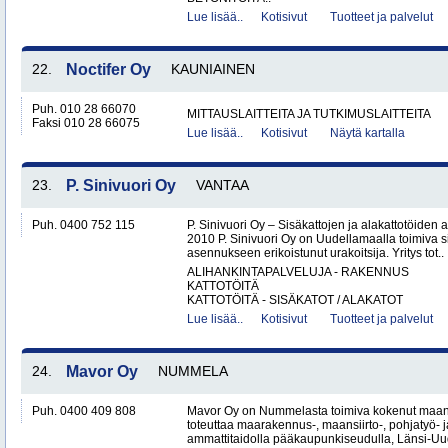
Lue lisää..
Kotisivut
Tuotteet ja palvelut
22.
Noctifer Oy
KAUNIAINEN
Puh. 010 28 66070
MITTAUSLAITTEITA JA TUTKIMUSLAITTEITA
Faksi 010 28 66075
Lue lisää..
Kotisivut
Näytä kartalla
23.
P. Sinivuori Oy
VANTAA
Puh. 0400 752 115
P. Sinivuori Oy – Sisäkattojen ja alakattotöiden
2010 P. Sinivuori Oy on Uudellamaalla toimiva si
asennukseen erikoistunut urakoitsija. Yritys tot..
ALIHANKINTAPALVELUJA - RAKENNUS
KATTOTÖITÄ
KATTOTÖITÄ - SISÄKATOT / ALAKATOT
Lue lisää..
Kotisivut
Tuotteet ja palvelut
24.
Mavor Oy
NUMMELA
Puh. 0400 409 808
Mavor Oy on Nummelasta toimiva kokenut maanr
toteuttaa maarakennus-, maansiirto-, pohjatyö- j
ammattitaidolla pääkaupunkiseudulla, Länsi-Uud