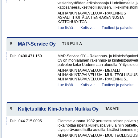
vesieristystöiden erikoisosaaja Uudellamaalla, j
kattosaneeraukset teollisuuteen, liikekiinteistöihin
ALIHANKINTAPALVELUJA - RAKENNUS
ASFALTTITÖITÄ JA TIENRAKENNUSTA
KATTOHUOLTOA..
Lue lisää..
Kotisivut
Tuotteet ja palvelut
8.
MAP-Service Oy
TUUSULA
Puh. 0400 471 159
MAP-Service OY – Rakennus- ja kiinteistöpalv
Oy on monialainen rakennus- ja kiinteistöpalvel
palvelee koko Uudenmaan alueella. Yritys toteutt
ALIHANKINTAPALVELUJA - METALLI
ALIHANKINTAPALVELUJA - MUU TEOLLISUUS
ALIHANKINTAPALVELUJA - RAKENNUS..
Lue lisää..
Kotisivut
Tuotteet ja palvelut
9.
Kuljetusliike Kim-Johan Nuikka Oy
JAKARI
Puh. 044 715 0095
Olemme vuonna 1982 perustettu toisen polven po
joka hoitaa ripeitä kuljetuspalveluja niin paketti-
täysperävaunullisilla autoilla. Lisäksi teemme my
ALIHANKINTAPALVELUJA - MUU TEOLLISUUS