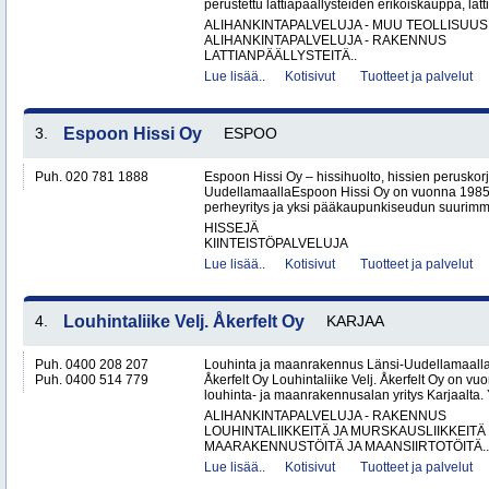
perustettu lattiapäällysteiden erikoiskauppa, latt
ALIHANKINTAPALVELUJA - MUU TEOLLISUUS
ALIHANKINTAPALVELUJA - RAKENNUS
LATTIANPÄÄLLYSTEITÄ..
Lue lisää..
Kotisivut
Tuotteet ja palvelut
3.
Espoon Hissi Oy
ESPOO
Puh. 020 781 1888
Espoon Hissi Oy – hissihuolto, hissien peruskorj
UudellamaallaEspoon Hissi Oy on vuonna 1985 
perheyritys ja yksi pääkaupunkiseudun suurimmis
HISSEJÄ
KIINTEISTÖPALVELUJA
Lue lisää..
Kotisivut
Tuotteet ja palvelut
4.
Louhintaliike Velj. Åkerfelt Oy
KARJAA
Puh. 0400 208 207
Louhinta ja maanrakennus Länsi-Uudellamaalla –
Puh. 0400 514 779
Åkerfelt Oy Louhintaliike Velj. Åkerfelt Oy on v
louhinta- ja maanrakennusalan yritys Karjaalta. Yr
ALIHANKINTAPALVELUJA - RAKENNUS
LOUHINTALIIKKEITÄ JA MURSKAUSLIIKKEITÄ
MAARAKENNUSTÖITÄ JA MAANSIIRTOTÖITÄ..
Lue lisää..
Kotisivut
Tuotteet ja palvelut