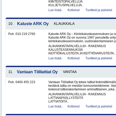
KIINTEISTÖPALVELUJA
KULJETUSPALVELUJA..
Lue lisää..
Kotisivut
Tuotteet ja palvelut
10.
Kaluste ARK Oy
KLAUKKALA
Puh. 010 219 2760
Kaluste ARK Oy – Kiintokalusteasennuksen ja r
Kaluste ARK Oy on vuonna 1997 perustettu yritys
kiintokalusteasennuksiin, uudisrakentamiseen ja
ALIHANKINTAPALVELUJA - RAKENNUS
KALUSTEASENNUKSIA
KEITTIÖKALUSTEITA JA KEITTIÖVARUSTEITA..
Lue lisää..
Kotisivut
Tuotteet ja palvelut
11.
Vantaan Tiililattiat Oy
VANTAA
Puh. 0400 455 223
Vantaan Tiililattiat Oy tekee lattiat tinkimättömäl
kestävä lattia on meidän tunnusmerkkimme. Vanta
kokenut lattiarakentamisen ammattilainen, joka..
ALIHANKINTAPALVELUJA - RAKENNUS
LATTIANPÄÄLLYSTEITÄ
LATTIATÖITÄ..
Lue lisää..
Kotisivut
Tuotteet ja palvelut