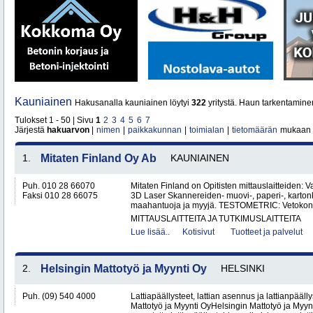
Kauniainen
Hakusanalla kauniainen löytyi
322
yritystä. Haun tarkentamine
Tulokset 1 - 50 | Sivu
1
2
3
4
5
6
7
Järjestä
hakuarvon
|
nimen
|
paikkakunnan
|
toimialan
|
tietomäärän
mukaan
1.
Mitaten Finland Oy Ab
KAUNIAINEN
Puh. 010 28 66070
Mitaten Finland on Opitisten mittauslaitteiden: Valo
Faksi 010 28 66075
3D Laser Skannereiden- muovi-, paperi-, kartonk
maahantuoja ja myyjä. TESTOMETRIC: Vetokon
MITTAUSLAITTEITA JA TUTKIMUSLAITTEITA
Lue lisää..
Kotisivut
Tuotteet ja palvelut
2.
Helsingin Mattotyö ja Myynti Oy
HELSINKI
Puh. (09) 540 4000
Lattiapäällysteet, lattian asennus ja lattianpääll
Mattotyö ja Myynti OyHelsingin Mattotyö ja Myy