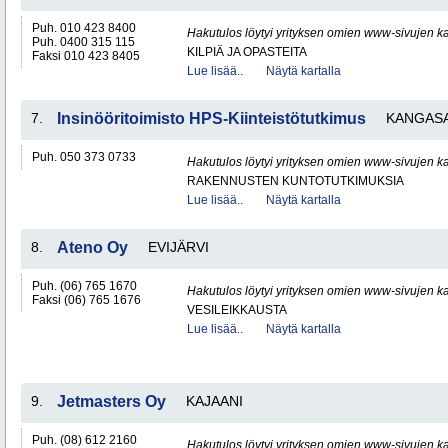
Puh. 010 423 8400
Hakutulos löytyi yrityksen omien www-sivujen ka
Puh. 0400 315 115
KILPIÄ JA OPASTEITA
Faksi 010 423 8405
Lue lisää..
Näytä kartalla
7.
Insinööritoimisto HPS-Kiinteistötutkimus
KANGAS
Puh. 050 373 0733
Hakutulos löytyi yrityksen omien www-sivujen ka
RAKENNUSTEN KUNTOTUTKIMUKSIA
Lue lisää..
Näytä kartalla
8.
Ateno Oy
EVIJÄRVI
Puh. (06) 765 1670
Hakutulos löytyi yrityksen omien www-sivujen ka
Faksi (06) 765 1676
VESILEIKKAUSTA
Lue lisää..
Näytä kartalla
9.
Jetmasters Oy
KAJAANI
Puh. (08) 612 2160
Hakutulos löytyi yrityksen omien www-sivujen ka