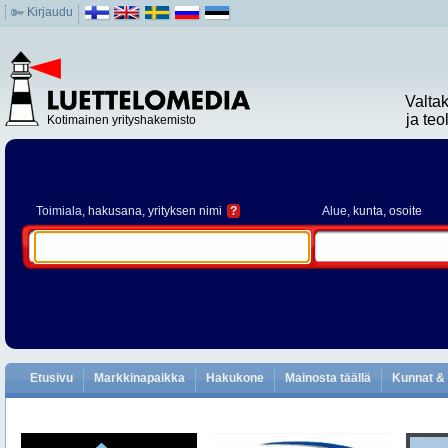
Kirjaudu
Valta
ja te
Kotimainen yrityshakemisto
Toimiala
, hakusana, yrityksen nimi
?
Alue
, kunta, osoite
Etusivu
Markkinapaikka
Hakukone
Mainosta täällä
Kunnat & 