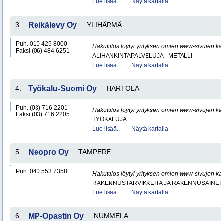
Lue lisää..
Näytä kartalla
3.
Reikälevy Oy
YLIHÄRMÄ
Puh. 010 425 8000
Hakutulos löytyi yrityksen omien www-sivujen ka
Faksi (06) 484 6251
ALIHANKINTAPALVELUJA - METALLI
Lue lisää..
Näytä kartalla
4.
Työkalu-Suomi Oy
HARTOLA
Puh. (03) 716 2201
Hakutulos löytyi yrityksen omien www-sivujen ka
Faksi (03) 716 2205
TYÖKALUJA
Lue lisää..
Näytä kartalla
5.
Neopro Oy
TAMPERE
Puh. 040 553 7358
Hakutulos löytyi yrityksen omien www-sivujen ka
RAKENNUSTARVIKKEITA JA RAKENNUSAINEI
Lue lisää..
Näytä kartalla
6.
MP-Opastin Oy
NUMMELA