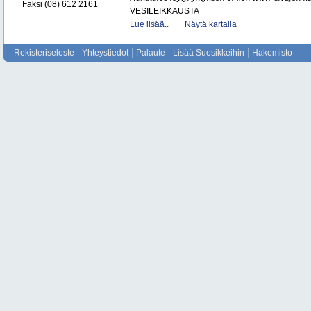
Faksi (08) 612 2161
VESILEIKKAUSTA
Lue lisää..
Näytä kartalla
Rekisteriseloste
Yhteystiedot
Palaute
Lisää Suosikkeihin
Hakemisto