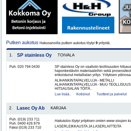
Putken aukotus
Hakusanoilla putken aukotus löytyi
9
yritystä.
1.
SP stainless Oy
TOIVALA
Puh. 020 794 0430
SP stainless Oy on vaativiin teollisuuden hitsaus
haponkestäviin materiaaleihin sekä prosessiteol
erikoistunut metallialan yritys. Yrityksen ydinosa
ALIHANKINTAPALVELUJA - METALLI
ALIHANKINTAPALVELUJA - MUU TEOLLISUUS
HITSAUSALAN TÖITÄ..
Lue lisää..
Kotisivut
Tuotteet ja palvelut
2.
Lasec Oy Ab
KARJAA
Puh. (019) 233 711
Hakutulos löytyi yrityksen omien www-sivujen ka
Puh. 0400 426 879
LASERLEIKKAUSTA JA LASERLAITTEITA
Faksi (019) 233 710