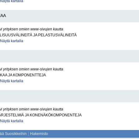
Näytä kartalla
TAA
yi yrityksen omien www-sivujen kautta
ISUUSVÄLINEITÄ JA PELASTUSVÄLINEITÄ
Näytä kartalla
yi yrityksen omien www-sivujen kautta
KKAA JA KOMPONENTTEJA
Näytä kartalla
yi yrityksen omien www-sivujen kautta
RJESTELMIÄ JA KONENÄKÖKOMPONENTEJA
Näytä kartalla
sää Suosikkeihin
Hakemisto