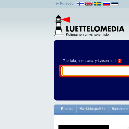
Kirjaudu
Kotimainen yrityshakemisto
Toimiala
, hakusana, yrityksen nimi
?
Etusivu
Markkinapaikka
Hakukone