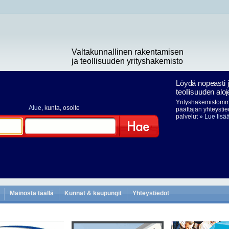
Valtakunnallinen rakentamisen
ja teollisuuden yrityshakemisto
Löydä nopeasti 
teollisuuden aloj
Yrityshakemistomme
Alue
, kunta, osoite
päättäjän yhteystie
palvelut
» Lue lisä
Hae
Mainosta täällä
Kunnat & kaupungit
Yhteystiedot