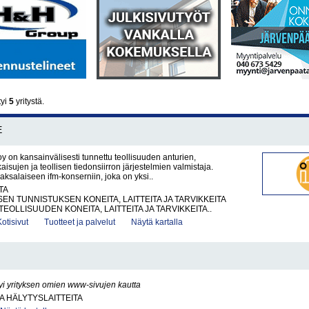
tyi
5
yritystä.
E
oy on kansainvälisesti tunnettu teollisuuden anturien,
isujen ja teollisen tiedonsiirron järjestelmien valmistaja.
saksalaiseen ifm-konserniin, joka on yksi..
TA
EN TUNNISTUKSEN KONEITA, LAITTEITA JA TARVIKKEITA
EOLLISUUDEN KONEITA, LAITTEITA JA TARVIKKEITA..
Kotisivut
Tuotteet ja palvelut
Näytä kartalla
yi yrityksen omien www-sivujen kautta
JA HÄLYTYSLAITTEITA