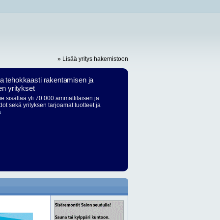
» Lisää yritys hakemistoon
ja tehokkaasti rakentamisen ja
en yritykset
 sisältää yli 70.000 ammattilaisen ja
dot sekä yrityksen tarjoamat tuotteet ja
ä