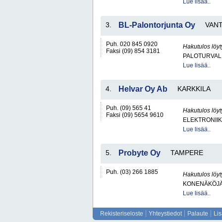
Lue lisää..
3.
BL-Palontorjunta Oy
VAN
Puh. 020 845 0920
Hakutulos löyt
Faksi (09) 854 3181
PALOTURVALL
Lue lisää..
4.
Helvar Oy Ab
KARKKILA
Puh. (09) 565 41
Hakutulos löyt
Faksi (09) 5654 9610
ELEKTRONII
Lue lisää..
5.
Probyte Oy
TAMPERE
Puh. (03) 266 1885
Hakutulos löyt
KONENÄKÖJÄ
Lue lisää..
Rekisteriseloste
Yhteystiedot
Palaute
Li