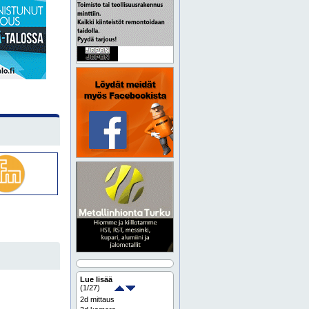
Lue lisää
(
1
/27)
2d mittaus