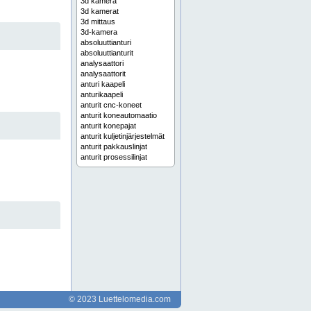
3d kamera
3d kamerat
3d mittaus
3d-kamera
absoluuttianturi
absoluuttianturit
analysaattori
analysaattorit
anturi kaapeli
anturikaapeli
anturit cnc-koneet
anturit koneautomaatio
anturit konepajat
anturit kuljetinjärjestelmät
anturit pakkauslinjat
anturit prosessilinjat
anturit robotiikka
anturit teollisuus
anturit tuotantolinjat
anturit työstökoneet
automaatio
automaatio teollisuus
automaatioanturi
automaatioanturi koneautomaatio
automaatioanturi kuljetinjärjestelmä
automaatioanturi pakkauslinja
automaatioanturi robotti
automaatioanturi tuotantolinja
automaatioanturit
© 2023 Luettelomedia.com
automaatiojärjestelmä