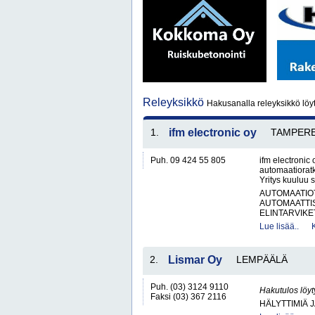
Releyksikkö
Hakusanalla releyksikkö löy
1.
ifm electronic oy
TAMPER
Puh. 09 424 55 805
ifm electronic 
automaatioratka
Yritys kuuluu 
AUTOMAATIO
AUTOMAATTIS
ELINTARVIKET
Lue lisää..
2.
Lismar Oy
LEMPÄÄLÄ
Puh. (03) 3124 9110
Hakutulos löyt
Faksi (03) 367 2116
HÄLYTTIMIÄ 