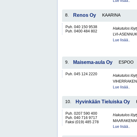
Lue lisää..
8.
Renos Oy
KAARINA
Puh. 040 150 9538
Hakutulos löyt
Puh. 0400 484 802
LVI-ASENNUK
Lue lisää..
9.
Maisema-aula Oy
ESPOO
Puh. 045 124 2220
Hakutulos löyt
VIHERRAKEN
Lue lisää..
10.
Hyvinkään Tieluiska Oy
Puh. 0207 590 400
Hakutulos löyt
Puh. 040 716 9717
MAARAKENNU
Faksi (019) 485 278
Lue lisää..