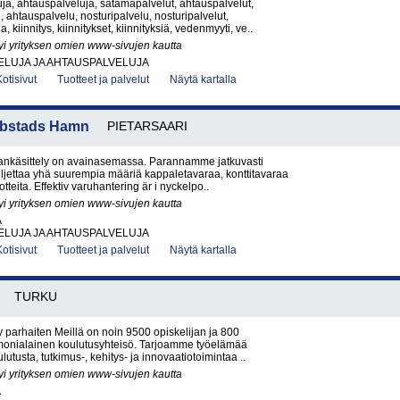
a, ahtauspalveluja, satamapalvelut, ahtauspalvelut,
 ahtauspalvelu, nosturipalvelu, nosturipalvelut,
a, kiinnitys, kiinnitykset, kiinnityksiä, vedenmyyti, ve..
yi yrityksen omien www-sivujen kautta
ELUJA JA AHTAUSPALVELUJA
Kotisivut
Tuotteet ja palvelut
Näytä kartalla
kobstads Hamn
PIETARSAARI
ankäsittely on avainasemassa. Parannamme jatkuvasti
uljettaa yhä suurempia määriä kappaletavaraa, konttitavaraa
tteita. Effektiv varuhantering är i nyckelpo..
yi yrityksen omien www-sivujen kautta
A
ELUJA JA AHTAUSPALVELUJA
Kotisivut
Tuotteet ja palvelut
Näytä kartalla
TURKU
yy parhaiten Meillä on noin 9500 opiskelijan ja 800
 monialainen koulutusyhteisö. Tarjoamme työelämää
utusta, tutkimus-, kehitys- ja innovaatiotoimintaa ..
yi yrityksen omien www-sivujen kautta
A