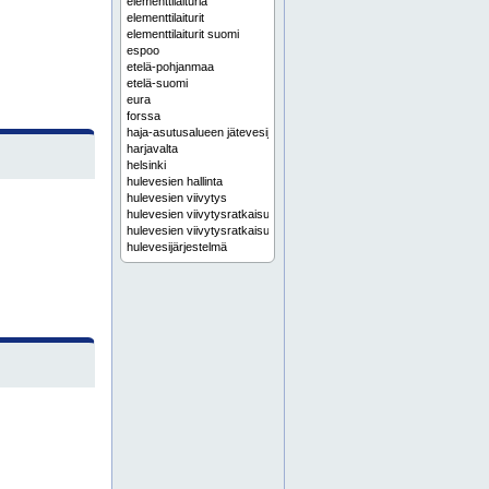
elementtilaituria
elementtilaiturit
elementtilaiturit suomi
espoo
etelä-pohjanmaa
etelä-suomi
eura
forssa
haja-asutusalueen jätevesijärjestelmä
harjavalta
helsinki
hulevesien hallinta
hulevesien viivytys
hulevesien viivytysratkaisu
hulevesien viivytysratkaisut
hulevesijärjestelmä
hulevesijärjestelmät
hulevesiratkaisu
hulevesiratkaisut
hyvinkää
häme
hämeenlinna
ikaalinen
infra kaivot
infra putket
infra tuotteet
infrakaivot
infraputket
infrarakentaminen
infrarakentamisen tuotteet