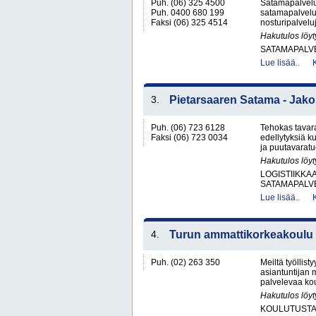
Puh. (06) 325 4500
Satamapalveluj
Puh. 0400 680 199
satamapalvelu,
Faksi (06) 325 4514
nosturipalveluj
Hakutulos löyt
SATAMAPALV
Lue lisää..
3.
Pietarsaaren Satama - Ja
Puh. (06) 723 6128
Tehokas tavar
Faksi (06) 723 0034
edellytyksiä k
ja puutavaratuo
Hakutulos löyt
LOGISTIIKKA
SATAMAPALV
Lue lisää..
4.
Turun ammattikorkeakoulu
Puh. (02) 263 350
Meiltä työllist
asiantuntijan
palvelevaa koul
Hakutulos löyt
KOULUTUST