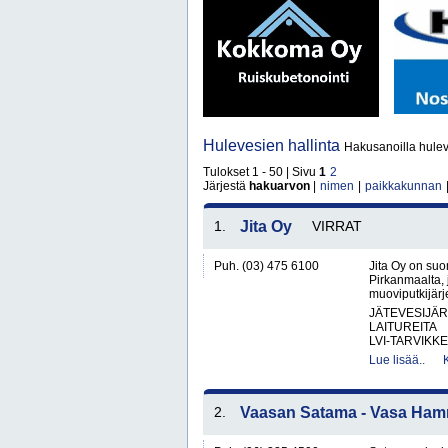
Hulevesien hallinta
Hakusanoilla huleve
Tulokset 1 - 50 | Sivu
1
2
Järjestä
hakuarvon
|
nimen
|
paikkakunnan
1.
Jita Oy
VIRRAT
Puh. (03) 475 6100
Jita Oy on suo
Pirkanmaalta, 
muoviputkijärje
JÄTEVESIJÄ
LAITUREITA
LVI-TARVIKKE
Lue lisää..
2.
Vaasan Satama - Vasa Ham