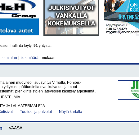
sien hallinta löytyi
91
yritystä.
|
toimialan
|
tietomäärän
mukaan
malainen muoviteollisuusyritys Virroilta, Pohjois-
ja yrityksen päätuotteita ovat kuivatus- ja muut
stelmät, pienkiinteistöjen jätevesien käsittelyjärjestelmä..
RJESTELMIÄ
ITA JA LVI-MATERIAALEJA..
Kotisivut
Tuotteet ja palvelut
Näytä kartalla
n
VAASA