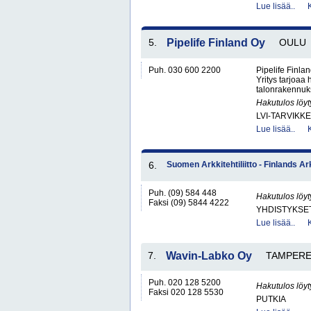
Lue lisää..
5.
Pipelife Finland Oy
OULU
Puh. 030 600 2200
Pipelife Finlan
Yritys tarjoaa
talonrakennuks
Hakutulos löyt
LVI-TARVIKKE
Lue lisää..
6.
Suomen Arkkitehtiliitto - Finlands A
Puh. (09) 584 448
Hakutulos löyt
Faksi (09) 5844 4222
YHDISTYKSET 
Lue lisää..
7.
Wavin-Labko Oy
TAMPER
Puh. 020 128 5200
Hakutulos löyt
Faksi 020 128 5530
PUTKIA