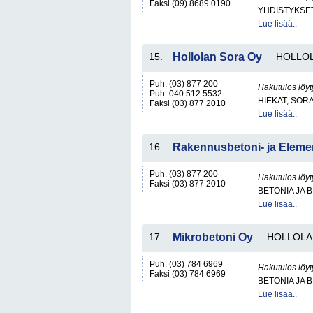
Faksi (09) 8689 0190
YHDISTYKSET 
Lue lisää..
15.
Hollolan Sora Oy
HOLLO
Puh. (03) 877 200
Hakutulos löyt
Puh. 040 512 5532
HIEKAT, SOR
Faksi (03) 877 2010
Lue lisää..
16.
Rakennusbetoni- ja Elemen
Puh. (03) 877 200
Hakutulos löyt
Faksi (03) 877 2010
BETONIA JA 
Lue lisää..
17.
Mikrobetoni Oy
HOLLOLA
Puh. (03) 784 6969
Hakutulos löyt
Faksi (03) 784 6969
BETONIA JA 
Lue lisää..