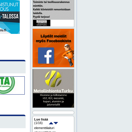
Lue lisää
(
1
/16)
elementtilaituri