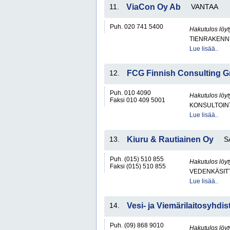
11.
ViaCon Oy Ab
VANTAA
Puh. 020 741 5400
Hakutulos löyt
TIENRAKENN
Lue lisää..
12.
FCG Finnish Consulting 
Puh. 010 4090
Hakutulos löyt
Faksi 010 409 5001
KONSULTOIN
Lue lisää..
13.
Kiuru & Rautiainen Oy
S
Puh. (015) 510 855
Hakutulos löyt
Faksi (015) 510 855
VEDENKÄSITT
Lue lisää..
14.
Vesi- ja Viemärilaitosyhdis
Puh. (09) 868 9010
Hakutulos löyt