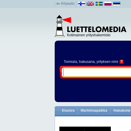
Kirjaudu
Kotimainen yrityshakemisto
Toimiala
, hakusana, yrityksen nimi
?
Etusivu
Markkinapaikka
Hakukone