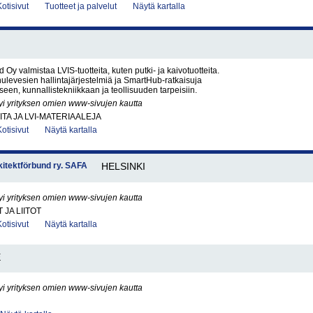
Kotisivut
Tuotteet ja palvelut
Näytä kartalla
d Oy valmistaa LVIS-tuotteita, kuten putki- ja kaivotuotteita.
 hulevesien hallintajärjestelmiä ja SmartHub-ratkaisuja
een, kunnallistekniikkaan ja teollisuuden tarpeisiin.
yi yrityksen omien www-sivujen kautta
ITA JA LVI-MATERIAALEJA
Kotisivut
Näytä kartalla
rkitektförbund ry. SAFA
HELSINKI
yi yrityksen omien www-sivujen kautta
JA LIITOT
Kotisivut
Näytä kartalla
E
yi yrityksen omien www-sivujen kautta