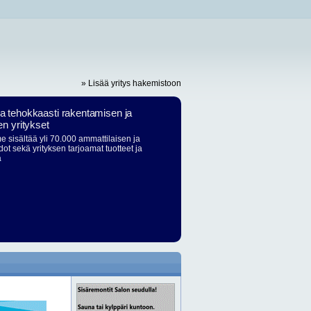
» Lisää yritys hakemistoon
ja tehokkaasti rakentamisen ja
en yritykset
 sisältää yli 70.000 ammattilaisen ja
dot sekä yrityksen tarjoamat tuotteet ja
ä