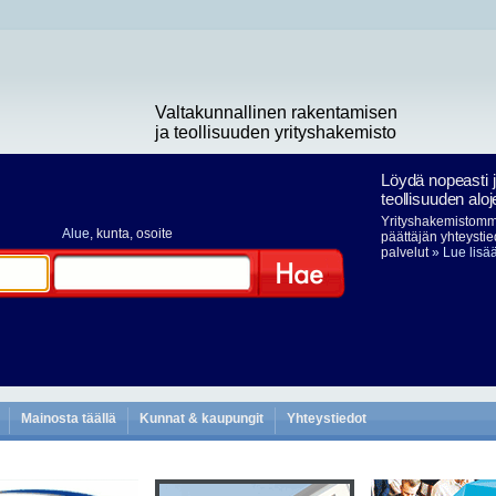
Valtakunnallinen rakentamisen
ja teollisuuden yrityshakemisto
Löydä nopeasti 
teollisuuden aloj
Yrityshakemistomme
Alue
, kunta, osoite
päättäjän yhteystie
palvelut
» Lue lisä
Hae
Mainosta täällä
Kunnat & kaupungit
Yhteystiedot