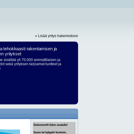
» Lisää yritys hakemistoon
ja tehokkaasti rakentamisen ja
en yritykset
 sisältää yli 70.000 ammattilaisen ja
dot sekä yrityksen tarjoamat tuotteet ja
ä