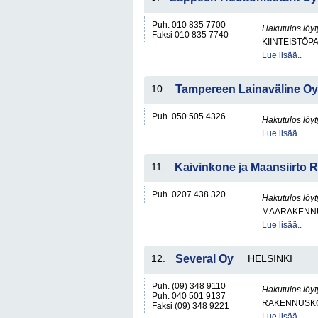
Puh. 010 835 7700
Hakutulos löyt
Faksi 010 835 7740
KIINTEISTÖP
Lue lisää..
10.
Tampereen Lainaväline Oy
Puh. 050 505 4326
Hakutulos löyt
Lue lisää..
11.
Kaivinkone ja Maansiirto 
Puh. 0207 438 320
Hakutulos löyt
MAARAKENNU
Lue lisää..
12.
Several Oy
HELSINKI
Puh. (09) 348 9110
Hakutulos löyt
Puh. 040 501 9137
RAKENNUSKO
Faksi (09) 348 9221
Lue lisää..