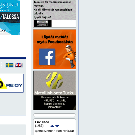
Lue lisää
(
1
/61)
ajoneuvonosturien renkaat