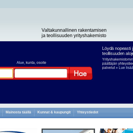
Valtakunnallinen rakentamisen
ja teollisuuden yrityshakemisto
Löydä nopeasti 
teollisuuden aloj
Yrityshakemistomme
Alue
, kunta, osoite
päättäjän yhteystie
palvelut
» Lue lisä
Hae
Mainosta täällä
Kunnat & kaupungit
Yhteystiedot