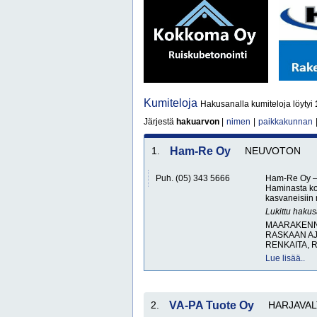
Kumiteloja
Hakusanalla kumiteloja löytyi
Järjestä
hakuarvon
|
nimen
|
paikkakunnan
1.
Ham-Re Oy
NEUVOTON
Puh. (05) 343 5666
Ham-Re Oy – T
Haminasta ko
kasvaneisiin
Lukittu haku
MAARAKENNU
RASKAAN AJ
RENKAITA, 
Lue lisää..
2.
VA-PA Tuote Oy
HARJAVAL