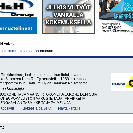
14
yritystä.
|
toimialan
|
tietomäärän
mukaan
rukkirenkaat, teollisuusrenkaat, kumitelat ja vanteet
ko Suomeen Ham-Re Oy perustettiin 1968 teollisuuden
 rengastarpeisiin. Ham-Re Oy on Haminan Neuvottoma..
sana
Kumiteloja
SKONEITA JA MAANSIIRTOKONEITA JA KONEIDEN OSIA
ONEUVOKALUSTON VARUSTEITA JA TARVIKKEITA
RENGASALAN TARVIKKEITA JA PALVELUJA..
Kotisivut
Tuotteet ja palvelut
Näytä kartalla
TA