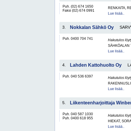
Puh. (02) 674 1650
RENKAITA, R
Faksi (02) 674 0991
Lue lisää..
3.
Nokkalan Sähkö Oy
SARV
Puh. 0400 704 741
Hakutulos löyt
SÄHKÖALAN 
Lue lisää..
4.
Lahden Kattohuolto Oy
L
Puh. 040 536 6397
Hakutulos löyt
RAKENNUSLI
Lue lisää..
5.
Liikenteenharjoittaja Winb
Puh. 040 587 1030
Hakutulos löyt
Puh. 0400 618 955
HIEKAT, SOR
Lue lisää..