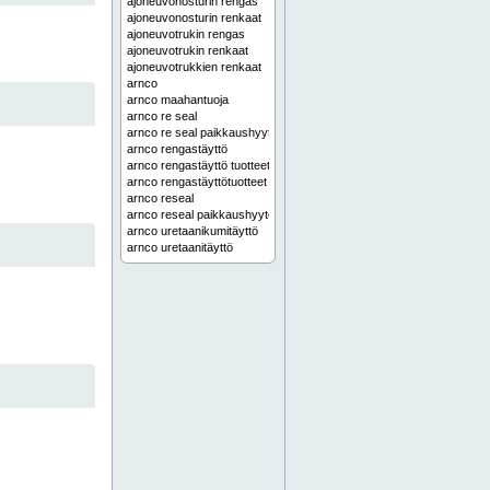
ajoneuvonosturin rengas
ajoneuvonosturin renkaat
ajoneuvotrukin rengas
ajoneuvotrukin renkaat
ajoneuvotrukkien renkaat
arnco
arnco maahantuoja
arnco re seal
arnco re seal paikkaushyytelö
arnco rengastäyttö
arnco rengastäyttö tuotteet
arnco rengastäyttötuotteet
arnco reseal
arnco reseal paikkaushyytelö
arnco uretaanikumitäyttö
arnco uretaanitäyttö
arnco-rengastäyttö
arnco-rengastäyttö tuotteet
arnco-rengastäyttötuotteet
asennustyökalut
bobcat rengas
bobcat renkaat
camso
camso air 550
camso ecomatic
camso hxd
camso joustokumirenkaat
camso kumitela
camso kumitelat
camso maahantuoja