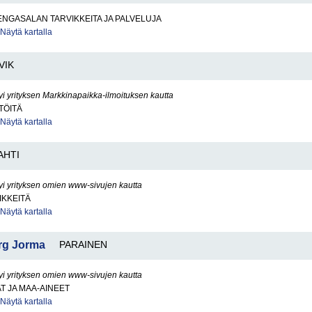
ENGASALAN TARVIKKEITA JA PALVELUJA
Näytä kartalla
VIK
yi yrityksen Markkinapaikka-ilmoituksen kautta
TÖITÄ
Näytä kartalla
AHTI
yi yrityksen omien www-sivujen kautta
IKKEITÄ
Näytä kartalla
erg Jorma
PARAINEN
yi yrityksen omien www-sivujen kautta
AT JA MAA-AINEET
Näytä kartalla