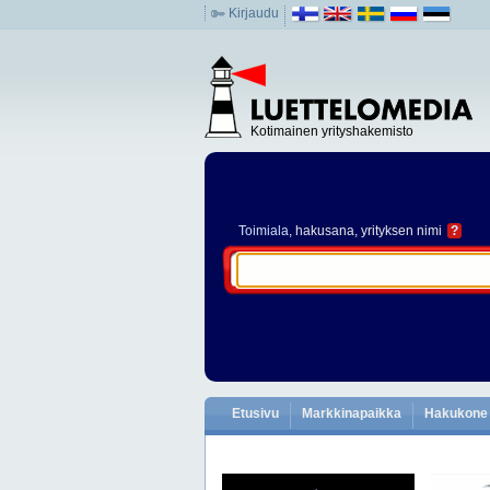
Kirjaudu
Kotimainen yrityshakemisto
Toimiala
, hakusana, yrityksen nimi
?
Etusivu
Markkinapaikka
Hakukone