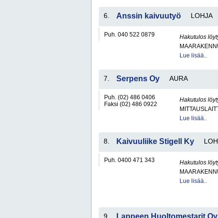
6.
Anssin kaivuutyö
LOHJA
Puh. 040 522 0879
Hakutulos löyt
MAARAKENNU
Lue lisää..
7.
Serpens Oy
AURA
Puh. (02) 486 0406
Hakutulos löyt
Faksi (02) 486 0922
MITTAUSLAIT
Lue lisää..
8.
Kaivuuliike Stigell Ky
LOH
Puh. 0400 471 343
Hakutulos löyt
MAARAKENNU
Lue lisää..
9.
Lappeen Huoltomestarit Oy