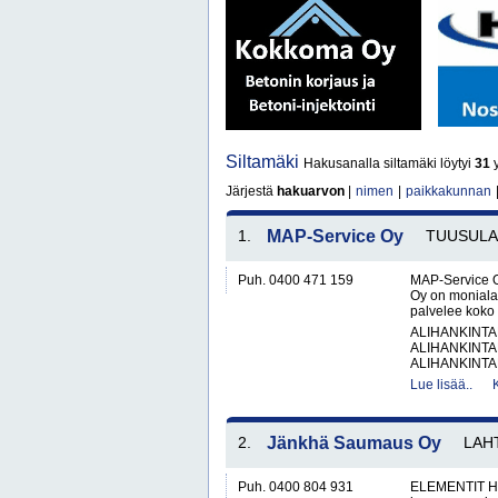
Siltamäki
Hakusanalla siltamäki löytyi
31
y
Järjestä
hakuarvon
|
nimen
|
paikkakunnan
1.
MAP-Service Oy
TUUSULA
Puh. 0400 471 159
MAP-Service O
Oy on monialai
palvelee koko 
ALIHANKINTA
ALIHANKINTA
ALIHANKINTA
Lue lisää..
2.
Jänkhä Saumaus Oy
LAH
Puh. 0400 804 931
ELEMENTIT H