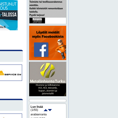
Lue lisää
(
1
/55)
arabianranta