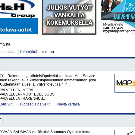
ritystä.
|
toimialan
|
tietomäärän
mukaan
Y – Rakennus- ja kiinteistöpalvelut Uusimaa Map-Service
nen rakennus- ja kiinteistöpalveluiden ammattilainen, joka
Uudenmaan alueella. Yritys toteuttaa niin ..
PALVELUJA - METALLI
PALVELUJA - MUU TEOLLISUUS
PALVELUJA - RAKENNUS..
Kotisivut
Tuotteet ja palvelut
Näytä kartalla
TI
YVÄÄN SAUMAAN on Jänkhä Saumaus Oy:n toimintaa