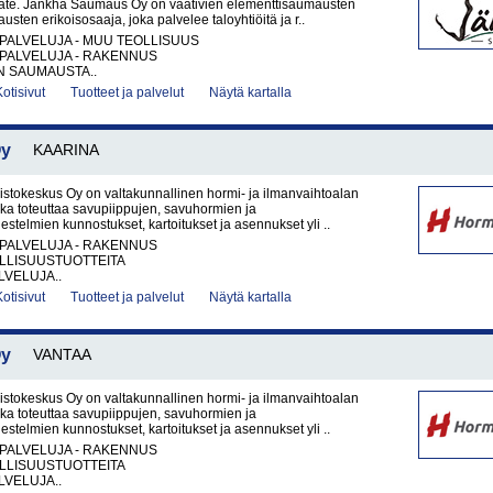
ate. Jänkhä Saumaus Oy on vaativien elementtisaumausten
jausten erikoisosaaja, joka palvelee taloyhtiöitä ja r..
PALVELUJA - MUU TEOLLISUUS
PALVELUJA - RAKENNUS
N SAUMAUSTA..
Kotisivut
Tuotteet ja palvelut
Näytä kartalla
Oy
KAARINA
tokeskus Oy on valtakunnallinen hormi- ja ilmanvaihtoalan
joka toteuttaa savupiippujen, savuhormien ja
estelmien kunnostukset, kartoitukset ja asennukset yli ..
PALVELUJA - RAKENNUS
LLISUUSTUOTTEITA
VELUJA..
Kotisivut
Tuotteet ja palvelut
Näytä kartalla
Oy
VANTAA
tokeskus Oy on valtakunnallinen hormi- ja ilmanvaihtoalan
joka toteuttaa savupiippujen, savuhormien ja
estelmien kunnostukset, kartoitukset ja asennukset yli ..
PALVELUJA - RAKENNUS
LLISUUSTUOTTEITA
VELUJA..