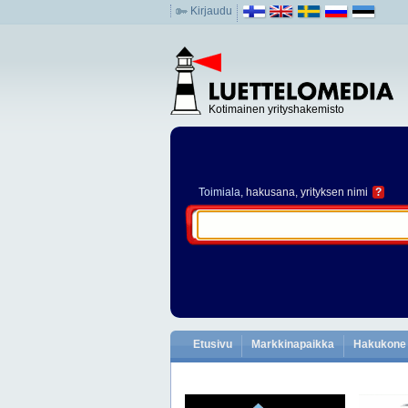
Kirjaudu
Kotimainen yrityshakemisto
Toimiala
, hakusana, yrityksen nimi
?
Etusivu
Markkinapaikka
Hakukone