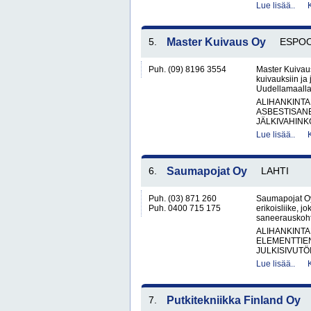
Lue lisää..
5.
Master Kuivaus Oy
ESPO
Puh. (09) 8196 3554
Master Kuivaus
kuivauksiin ja 
Uudellamaalla.
ALIHANKINTA
ASBESTISAN
JÄLKIVAHINK
Lue lisää..
6.
Saumapojat Oy
LAHTI
Puh. (03) 871 260
Saumapojat Oy
Puh. 0400 715 175
erikoisliike, j
saneerauskohte
ALIHANKINTA
ELEMENTTIE
JULKISIVUTÖI
Lue lisää..
7.
Putkitekniikka Finland Oy