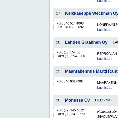
Lue lisää..
17.
Keikkaseppä Weckman O
Puh. 040 514 4063
KONEPAJATEO
Puh. 0400 739 692
Lue lisää..
18.
Lahden Graafinen Oy
LA
Puh. (03) 554 00
REPROALAN 
Faksi (03) 554 0200
Lue lisää..
19.
Maanrakennus Martti Ran
Puh. 040 901 0991
MAARAKENNU
Lue lisää..
20.
Monessa Oy
HELSINKI
Puh. (09) 345 4022
Hakutulos löyt
Faksi (09) 347 3653
SIIVOUSPAL