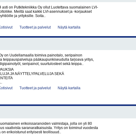
asti on Putkitekniikka Oy ollut Luotettava suomalainen LVI-
ltoliike. Meiltä saat kaikki LVI-asennukset ja -korjaukset
oyhtiöille ja yrityksille. Soita..
Kotisivut
Tuotteet ja palvelut
Näytä kartalla
 on Uudellamaalla toimiva painotalo, seripainon
ja teippauspalveluja pääkaupunkiseudulla tarjoava yritys,
digipainotyöt, seripainot, suurtulosteet sekä teippa..
PAUKSIA
LUJA JA NÄYTTELYPALVELUJA SEKÄ
NTEITA
..
Kotisivut
Tuotteet ja palvelut
Näytä kartalla
omalainen erikoissaranoiden valmistaja, jolla on yli 80
 vaativista saranaratkaisuista. Yritys on toiminut vuodesta
 on erikoistunut erityisesti teollisuud..