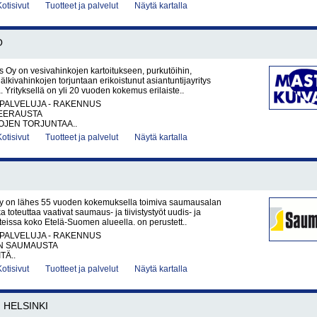
Kotisivut
Tuotteet ja palvelut
Näytä kartalla
O
 Oy on vesivahinkojen kartoitukseen, purkutöihin,
jälkivahinkojen torjuntaan erikoistunut asiantuntijayritys
 Yrityksellä on yli 20 vuoden kokemus erilaiste..
PALVELUJA - RAKENNUS
EERAUSTA
OJEN TORJUNTAA..
Kotisivut
Tuotteet ja palvelut
Näytä kartalla
 on lähes 55 vuoden kokemuksella toimiva saumausalan
oka toteuttaa vaativat saumaus- ja tiivistystyöt uudis- ja
issa koko Etelä-Suomen alueella. on perustett..
PALVELUJA - RAKENNUS
N SAUMAUSTA
TÄ..
Kotisivut
Tuotteet ja palvelut
Näytä kartalla
HELSINKI