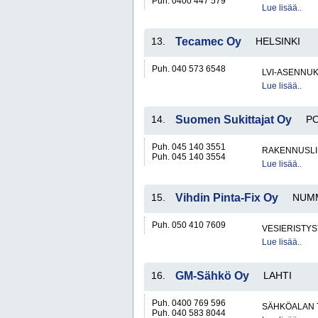
Puh. 0400 447 579
Lue lisää..
13.
Tecamec Oy
HELSINKI
Puh. 040 573 6548
LVI-ASENNUK
Lue lisää..
14.
Suomen Sukittajat Oy
P
Puh. 045 140 3551
RAKENNUSLI
Puh. 045 140 3554
Lue lisää..
15.
Vihdin Pinta-Fix Oy
NUM
Puh. 050 410 7609
VESIERISTYS
Lue lisää..
16.
GM-Sähkö Oy
LAHTI
Puh. 0400 769 596
SÄHKÖALAN 
Puh. 040 583 8044