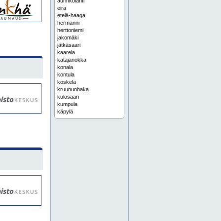
aurinkolahti
eira
etelä-haaga
hermanni
herttoniemi
jakomäki
jätkäsaari
kaarela
katajanokka
konala
kontula
koskela
kruununhaka
kulosaari
kumpula
käpylä
laajasalo
lauttasaari
malmi
malminkartano
marjaniemi
maunula
meilahti
mellunmäki
metsälä
myllypuro
oulunkylä
pakila
paloheinä
pasila