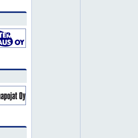
pihlajamäki
pitäjänmäki
pohjois-haaga
puistola
pukinmäki
punavuori
puotila
roihuvuori
ruskeasuo
suutarila
tammisalo
alppila
eiranranta
helsinki
järvenpää
kallio
kannelmäki
karkkila
kauniainen
kerava
kirkkonummi
lehtisaari
munkkisaari
pajamäki
pihlajisto
pikku huopalahti
pirkkola
porvoo
puu-vallila
pääkaupunkiseutu