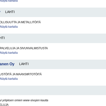
Näytä kartalla
y
LAHTI
LLISUUTTA JA METALLITÖITÄ
Näytä kartalla
HTI
PALVELUJA JA SIVUNVALMISTUSTA
Näytä kartalla
tanen Oy
LAHTI
STÖITÄ JA MAANSIIRTOTÖITÄ
Näytä kartalla
yi yrityksen omien www-sivujen kautta
VELUJA