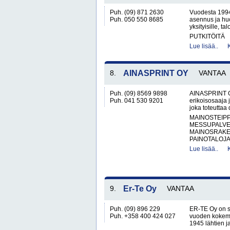
Puh. (09) 871 2630
Vuodesta 1994 
Puh. 050 550 8685
asennus ja huo
yksityisille, tal
PUTKITÖITÄ
Lue lisää..
8.
AINASPRINT OY
VANTAA
Puh. (09) 8569 9898
AINASPRINT Oy
Puh. 041 530 9201
erikoisosaaja 
joka toteuttaa 
MAINOSTEIP
MESSUPALVE
MAINOSRAKE
PAINOTALOJA
Lue lisää..
9.
Er-Te Oy
VANTAA
Puh. (09) 896 229
ER-TE Oy on su
Puh. +358 400 424 027
vuoden kokemus
1945 lähtien ja