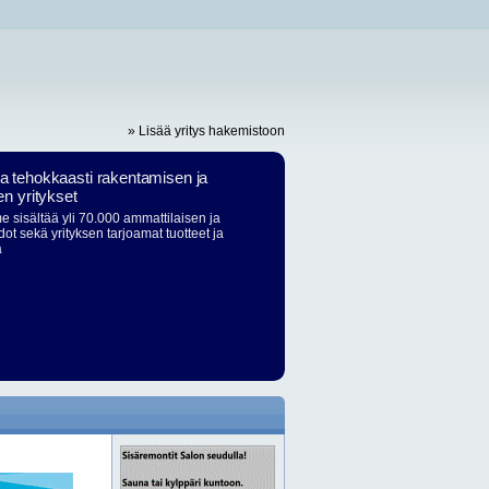
» Lisää yritys hakemistoon
ja tehokkaasti rakentamisen ja
en yritykset
 sisältää yli 70.000 ammattilaisen ja
dot sekä yrityksen tarjoamat tuotteet ja
ä