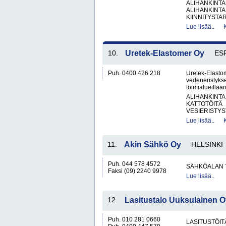
ALIHANKINTA
ALIHANKINTA
KIINNITYSTAR
Lue lisää..
10.
Uretek-Elastomer Oy
ES
Puh. 0400 426 218
Uretek-Elasto
vedeneristyksee
toimialueillaa
ALIHANKINTA
KATTOTÖITÄ
VESIERISTYS
Lue lisää..
11.
Akin Sähkö Oy
HELSINKI
Puh. 044 578 4572
SÄHKÖALAN 
Faksi (09) 2240 9978
Lue lisää..
12.
Lasitustalo Uuksulainen O
Puh. 010 281 0660
LASITUSTÖIT