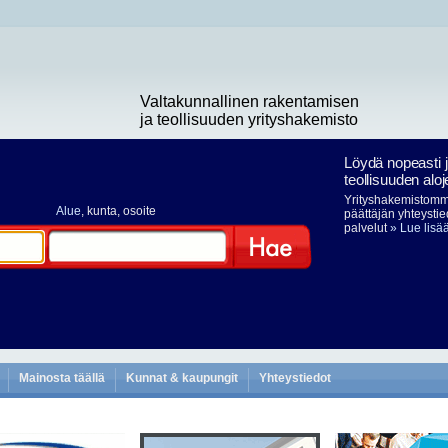
Valtakunnallinen rakentamisen
ja teollisuuden yrityshakemisto
Löydä nopeasti 
teollisuuden aloj
Yrityshakemistomme
Alue
, kunta, osoite
päättäjän yhteystie
palvelut
» Lue lisä
Hae
Mainosta täällä
Kunnat & kaupungit
Yhteystiedot