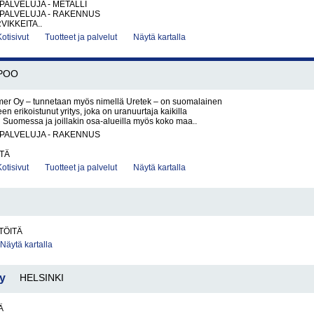
PALVELUJA - METALLI
PALVELUJA - RAKENNUS
VIKKEITA..
Kotisivut
Tuotteet ja palvelut
Näytä kartalla
POO
mer Oy – tunnetaan myös nimellä Uretek – on suomalainen
n erikoistunut yritys, joka on uranuurtaja kaikilla
n Suomessa ja joillakin osa-alueilla myös koko maa..
PALVELUJA - RAKENNUS
TÄ
Kotisivut
Tuotteet ja palvelut
Näytä kartalla
TÖITÄ
Näytä kartalla
y
HELSINKI
Ä