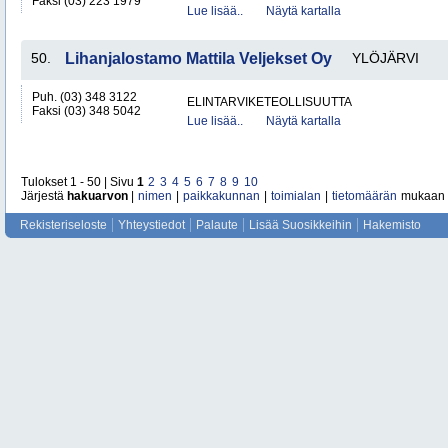
Faksi (03) 223 1979
Lue lisää..
Näytä kartalla
50.
Lihanjalostamo Mattila Veljekset Oy
YLÖJÄRVI
Puh. (03) 348 3122
ELINTARVIKETEOLLISUUTTA
Faksi (03) 348 5042
Lue lisää..
Näytä kartalla
Tulokset 1 - 50 | Sivu
1
2
3
4
5
6
7
8
9
10
Järjestä
hakuarvon
|
nimen
|
paikkakunnan
|
toimialan
|
tietomäärän
mukaan
Rekisteriseloste
Yhteystiedot
Palaute
Lisää Suosikkeihin
Hakemisto