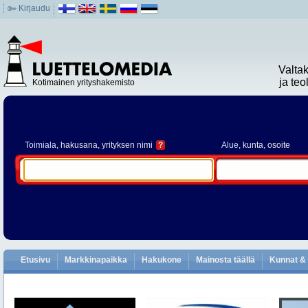
Kirjaudu
Valta
ja te
Kotimainen yrityshakemisto
Toimiala
, hakusana, yrityksen nimi
?
Alue
, kunta, osoite
Etusivu
Markkinapaikka
Hakukone
Mainosta täällä
Kunnat & 