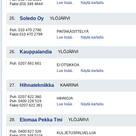
Lue lisää..
Näytä kartalla
Faksi (03) 348 4644
25.
Soledo Oy
YLÖJÄRVI
Puh. 010 470 2790
PINTAKÄSITTELYÄ
Faksi 010 470 2799
Lue lisää..
Näytä kartalla
26.
Kauppalandia
YLÖJÄRVI
Puh. 0207 661 661
EI OTSIKKOA
Lue lisää..
Näytä kartalla
27.
Hihnatekniikka
KAARINA
Puh. 0207 622 360
HIHNOJA
Puh. 0400 228 519
Lue lisää..
Näytä kartalla
Faksi 0207 622 361
28.
Elomaa Pekka Tmi
YLÖJÄRVI
Puh. 0400 627 326
KULJETUSPALVELUJA
Faksi (03) 348 0119