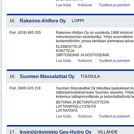
Lue lisää..
Kotisivut
Tuotteet ja palvelut
15.
Rakenne-Ahlfors Oy
LOPPI
Puh. (019) 485 205
Rakenne-Ahlfors Oy on vuodesta 1988 toiminut 
meluntorjunnan asiantuntija. Yritys suunnittelee 
tuotantotiloihin, joissa tarvitaan parempaa työrau
ELEMENTTEJÄ
KONTTEJA
SIIRTOSEINIÄ JA NOSTOSEINIÄ..
Lue lisää..
Kotisivut
Tuotteet ja palvelut
16.
Suomen Massalattiat Oy
TUUSULA
Puh. 0400 426 218
Suomen Massalattiat Oy toteuttaa laadukkaat mas
lattianpinnoitukset koko Suomen alueella. Yrityk
kokemus lattiapinnoitteista ja betonilattiatöistä te
BETONIA JA BETONITUOTTEITA
LATTIANPÄÄLLYSTEITÄ
LATTIATÖITÄ
Lue lisää..
Kotisivut
Tuotteet ja palvelut
17.
Insinööritoimisto Geo-Hydro Oy
VILLÄHDE