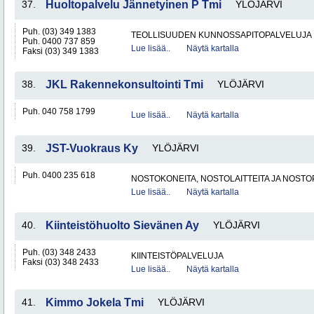
37.
Huoltopalvelu Jännetyinen P Tmi
YLÖJÄRVI
Puh. (03) 349 1383
TEOLLISUUDEN KUNNOSSAPITOPALVELUJA
Puh. 0400 737 859
Lue lisää..
Näytä kartalla
Faksi (03) 349 1383
38.
JKL Rakennekonsultointi Tmi
YLÖJÄRVI
Puh. 040 758 1799
Lue lisää..
Näytä kartalla
39.
JST-Vuokraus Ky
YLÖJÄRVI
Puh. 0400 235 618
NOSTOKONEITA, NOSTOLAITTEITA JA NOST
Lue lisää..
Näytä kartalla
40.
Kiinteistöhuolto Sievänen Ay
YLÖJÄRVI
Puh. (03) 348 2433
KIINTEISTÖPALVELUJA
Faksi (03) 348 2433
Lue lisää..
Näytä kartalla
41.
Kimmo Jokela Tmi
YLÖJÄRVI