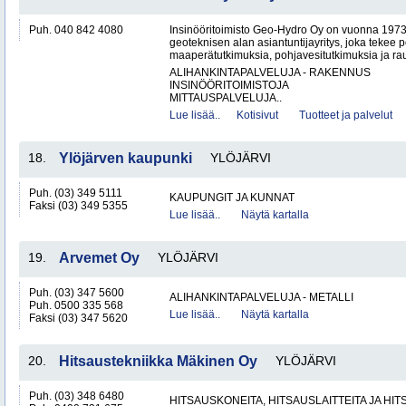
Puh. 040 842 4080
Insinööritoimisto Geo-Hydro Oy on vuonna 1973
geoteknisen alan asiantuntijayritys, joka tekee 
maaperätutkimuksia, pohjavesitutkimuksia ja rau
ALIHANKINTAPALVELUJA - RAKENNUS
INSINÖÖRITOIMISTOJA
MITTAUSPALVELUJA..
Lue lisää..
Kotisivut
Tuotteet ja palvelut
18.
Ylöjärven kaupunki
YLÖJÄRVI
Puh. (03) 349 5111
KAUPUNGIT JA KUNNAT
Faksi (03) 349 5355
Lue lisää..
Näytä kartalla
19.
Arvemet Oy
YLÖJÄRVI
Puh. (03) 347 5600
ALIHANKINTAPALVELUJA - METALLI
Puh. 0500 335 568
Lue lisää..
Näytä kartalla
Faksi (03) 347 5620
20.
Hitsaustekniikka Mäkinen Oy
YLÖJÄRVI
Puh. (03) 348 6480
HITSAUSKONEITA, HITSAUSLAITTEITA JA HI