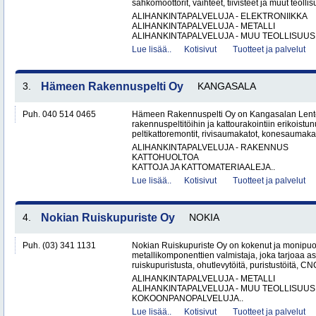
sähkömoottorit, vaihteet, tiivisteet ja muut teollis
ALIHANKINTAPALVELUJA - ELEKTRONIIKKA
ALIHANKINTAPALVELUJA - METALLI
ALIHANKINTAPALVELUJA - MUU TEOLLISUUS.
Lue lisää..
Kotisivut
Tuotteet ja palvelut
3.
Hämeen Rakennuspelti Oy
KANGASALA
Puh. 040 514 0465
Hämeen Rakennuspelti Oy on Kangasalan Lento
rakennuspeltitöihin ja kattourakointiin erikoistu
peltikattoremontit, rivisaumakatot, konesaumakato
ALIHANKINTAPALVELUJA - RAKENNUS
KATTOHUOLTOA
KATTOJA JA KATTOMATERIAALEJA..
Lue lisää..
Kotisivut
Tuotteet ja palvelut
4.
Nokian Ruiskupuriste Oy
NOKIA
Puh. (03) 341 1131
Nokian Ruiskupuriste Oy on kokenut ja monipuo
metallikomponenttien valmistaja, joka tarjoaa as
ruiskupuristusta, ohutlevytöitä, puristustöitä, CNC
ALIHANKINTAPALVELUJA - METALLI
ALIHANKINTAPALVELUJA - MUU TEOLLISUUS
KOKOONPANOPALVELUJA..
Lue lisää..
Kotisivut
Tuotteet ja palvelut