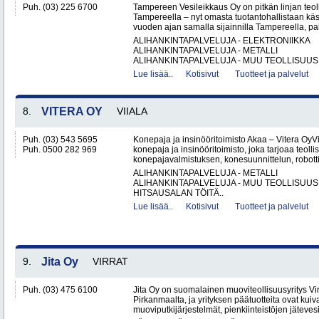
Puh. (03) 225 6700
Tampereen Vesileikkaus Oy on pitkän linjan teol
Tampereella – nyt omasta tuotantohallistaan käsin
vuoden ajan samalla sijainnilla Tampereella, pal
ALIHANKINTAPALVELUJA - ELEKTRONIIKKA
ALIHANKINTAPALVELUJA - METALLI
ALIHANKINTAPALVELUJA - MUU TEOLLISUUS.
Lue lisää..
Kotisivut
Tuotteet ja palvelut
8.
VITERA OY
VIIALA
Puh. (03) 543 5695
Konepaja ja insinööritoimisto Akaa – Vitera OyV
Puh. 0500 282 969
konepaja ja insinööritoimisto, joka tarjoaa teolli
konepajavalmistuksen, konesuunnittelun, robotti
ALIHANKINTAPALVELUJA - METALLI
ALIHANKINTAPALVELUJA - MUU TEOLLISUUS
HITSAUSALAN TÖITÄ..
Lue lisää..
Kotisivut
Tuotteet ja palvelut
9.
Jita Oy
VIRRAT
Puh. (03) 475 6100
Jita Oy on suomalainen muoviteollisuusyritys Virr
Pirkanmaalta, ja yrityksen päätuotteita ovat kuiv
muoviputkijärjestelmät, pienkiinteistöjen jätevesi