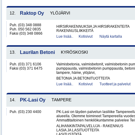
12.
Raktop Oy
YLÖJÄRVI
Puh. (03) 348 0888
HIRSIRAKENNUKSIA JA HIRSIRAKENTEITA
Puh. 050 562 0835
RAKENNUSLIIKKEITÄ
Faksi (03) 348 0866
Lue lisää..
Kotisivut
Näytä kartalla
13.
Laurilan Betoni
KYRÖSKOSKI
Puh. (03) 371 6106
Valmisbetonia, valmisbetonit, valmisbetonin pu
Faksi (03) 371 6475
pumppausta, valmisbetonin pumppausta, betoni,
tampere, häme, ylöjärvi,
BETONIA JA BETONITUOTTEITA
Lue lisää..
Kotisivut
Tuotteet ja palvelut
14.
PK-Lasi Oy
TAMPERE
Puh. (03) 230 4400
PK-Lasi on täyden palvelun lasiliike Tampereel
alueella. Olemme toimineet Tampereella vuodes
Ammattitaitoinen henkilökuntamme palvelee Teit
ALIHANKINTAPALVELUJA - RAKENNUS
LASIA JA LASITUOTTEITA
LASITUSTÖITÄ..