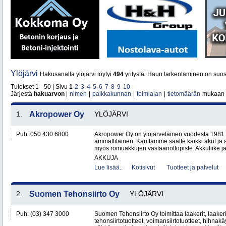
Ylöjärvi
Hakusanalla ylöjärvi löytyi
494
yritystä. Haun tarkentaminen on suos
Tulokset 1 - 50 | Sivu
1
2
3
4
5
6
7
8
9
10
Järjestä
hakuarvon
|
nimen
|
paikkakunnan
|
toimialan
|
tietomäärän
mukaan
1.
Akropower Oy
YLÖJÄRVI
Puh. 050 430 6800
Akropower Oy on ylöjärveläinen vuodesta 1981 
ammattilainen. Kauttamme saatte kaikki akut ja a
myös romuakkujen vastaanottopiste. Akkuliike ja 
AKKUJA
Lue lisää..
Kotisivut
Tuotteet ja palvelut
2.
Suomen Tehonsiirto Oy
YLÖJÄRVI
Puh. (03) 347 3000
Suomen Tehonsiirto Oy toimittaa laakerit, laakeri
tehonsiirtotuotteet, voimansiirtotuotteet, hihnakäy