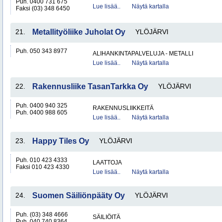
Puh. 0400 731 675
Lue lisää..
Näytä kartalla
Faksi (03) 348 6450
21.
Metallityöliike Juholat Oy
YLÖJÄRVI
Puh. 050 343 8977
ALIHANKINTAPALVELUJA - METALLI
Lue lisää..
Näytä kartalla
22.
Rakennusliike TasanTarkka Oy
YLÖJÄRVI
Puh. 0400 940 325
RAKENNUSLIIKKEITÄ
Puh. 0400 988 605
Lue lisää..
Näytä kartalla
23.
Happy Tiles Oy
YLÖJÄRVI
Puh. 010 423 4333
LAATTOJA
Faksi 010 423 4330
Lue lisää..
Näytä kartalla
24.
Suomen Säiliönpääty Oy
YLÖJÄRVI
Puh. (03) 348 4666
SÄILIÖITÄ
Puh. 040 740 8364