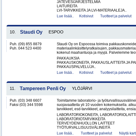
JÄTEVESIJÄRJESTELMIÄ
LAITUREITA
LVI-TARVIKKEITA JA LVI-MATERIAALEJA..
Lue lisää..
Kotisivut
Tuotteet ja palvelut
10.
Staudi Oy
ESPOO
Puh. (09) 855 8879
Staudi Oy on Espoossa toimiva pakkauskoneiden
Puh. 044 523 4400
materiaalinkäsittelyratkaisujen, pakkausmateria
kokenut maahantuoja ja myyjä. Palvelemme teolli
PAKKAUKSIA
PAKKAUSKONEITA, PAKKAUSLAITTEITA JA P
PAKKAUSPALVELUJA..
Lue lisää..
Kotisivut
Tuotteet ja palvelut
11.
Tampereen Penli Oy
YLÖJÄRVI
Puh. (03) 348 6607
Toimitamme laboratorio- ja työturvallisuusvälinei
Faksi (03) 344 5598
suojavaatteita yli 10 vuoden kokemuksella. alk
tarvikkeet, esd-tarvikkeet, analyysilaitteita, ensia
LABORATORIOKONEITA, LABORATORIOLAITTE
LABORATORIOTARVIKKEITA
TERVEYDENHUOLLON LAITTEET
TYÖTURVALLISUUSVÄLINEITÄ
Lue lisää..
Tuotteet ja palvelut
Näytä kart