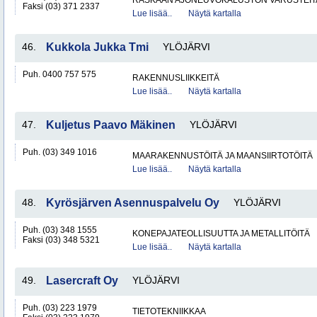
RASKAAN AJONEUVOKALUSTON VARUSTEITA 
Faksi (03) 371 2337
Lue lisää..
Näytä kartalla
46.
Kukkola Jukka Tmi
YLÖJÄRVI
Puh. 0400 757 575
RAKENNUSLIIKKEITÄ
Lue lisää..
Näytä kartalla
47.
Kuljetus Paavo Mäkinen
YLÖJÄRVI
Puh. (03) 349 1016
MAARAKENNUSTÖITÄ JA MAANSIIRTOTÖITÄ
Lue lisää..
Näytä kartalla
48.
Kyrösjärven Asennuspalvelu Oy
YLÖJÄRVI
Puh. (03) 348 1555
KONEPAJATEOLLISUUTTA JA METALLITÖITÄ
Faksi (03) 348 5321
Lue lisää..
Näytä kartalla
49.
Lasercraft Oy
YLÖJÄRVI
Puh. (03) 223 1979
TIETOTEKNIIKKAA