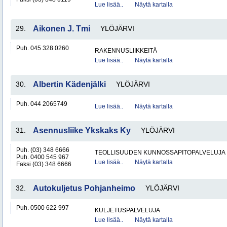
Lue lisää..
Näytä kartalla
29.
Aikonen J. Tmi
YLÖJÄRVI
Puh. 045 328 0260
RAKENNUSLIIKKEITÄ
Lue lisää..
Näytä kartalla
30.
Albertin Kädenjälki
YLÖJÄRVI
Puh. 044 2065749
Lue lisää..
Näytä kartalla
31.
Asennusliike Ykskaks Ky
YLÖJÄRVI
Puh. (03) 348 6666
TEOLLISUUDEN KUNNOSSAPITOPALVELUJA
Puh. 0400 545 967
Lue lisää..
Näytä kartalla
Faksi (03) 348 6666
32.
Autokuljetus Pohjanheimo
YLÖJÄRVI
Puh. 0500 622 997
KULJETUSPALVELUJA
Lue lisää..
Näytä kartalla