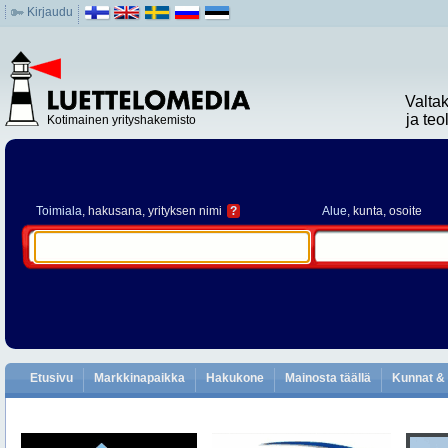
Kirjaudu
Valta
ja te
Kotimainen yrityshakemisto
Toimiala
, hakusana, yrityksen nimi
?
Alue
, kunta, osoite
Etusivu
Markkinapaikka
Hakukone
Mainosta täällä
Kunnat & 