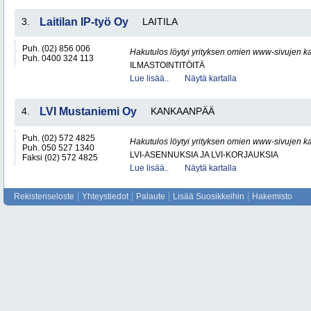
3.
Laitilan IP-työ Oy
LAITILA
Puh. (02) 856 006
Hakutulos löytyi yrityksen omien www-sivujen ka
Puh. 0400 324 113
ILMASTOINTITÖITÄ
Lue lisää..
Näytä kartalla
4.
LVI Mustaniemi Oy
KANKAANPÄÄ
Puh. (02) 572 4825
Hakutulos löytyi yrityksen omien www-sivujen ka
Puh. 050 527 1340
LVI-ASENNUKSIA JA LVI-KORJAUKSIA
Faksi (02) 572 4825
Lue lisää..
Näytä kartalla
Rekisteriseloste
Yhteystiedot
Palaute
Lisää Suosikkeihin
Hakemisto