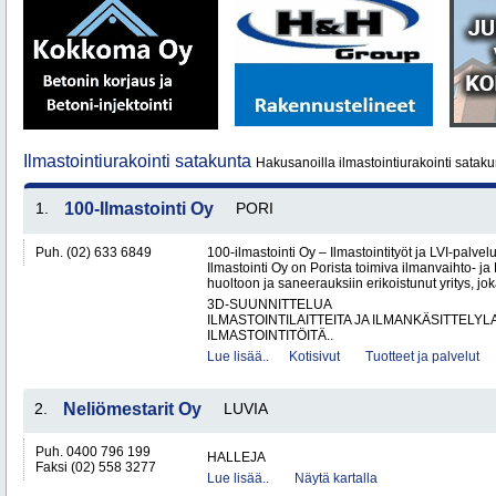
Ilmastointiurakointi satakunta
Hakusanoilla ilmastointiurakointi sataku
1.
100-Ilmastointi Oy
PORI
Puh. (02) 633 6849
100-ilmastointi Oy – Ilmastointityöt ja LVI-palvel
Ilmastointi Oy on Porista toimiva ilmanvaihto- ja 
huoltoon ja saneerauksiin erikoistunut yritys, jok
3D-SUUNNITTELUA
ILMASTOINTILAITTEITA JA ILMANKÄSITTELYLA
ILMASTOINTITÖITÄ..
Lue lisää..
Kotisivut
Tuotteet ja palvelut
2.
Neliömestarit Oy
LUVIA
Puh. 0400 796 199
HALLEJA
Faksi (02) 558 3277
Lue lisää..
Näytä kartalla