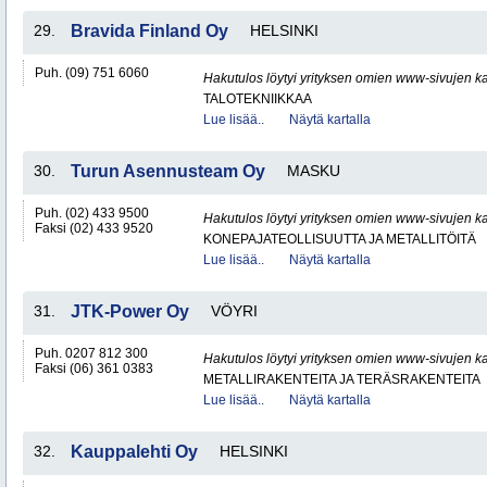
29.
Bravida Finland Oy
HELSINKI
Puh. (09) 751 6060
Hakutulos löytyi yrityksen omien www-sivujen ka
TALOTEKNIIKKAA
Lue lisää..
Näytä kartalla
30.
Turun Asennusteam Oy
MASKU
Puh. (02) 433 9500
Hakutulos löytyi yrityksen omien www-sivujen ka
Faksi (02) 433 9520
KONEPAJATEOLLISUUTTA JA METALLITÖITÄ
Lue lisää..
Näytä kartalla
31.
JTK-Power Oy
VÖYRI
Puh. 0207 812 300
Hakutulos löytyi yrityksen omien www-sivujen ka
Faksi (06) 361 0383
METALLIRAKENTEITA JA TERÄSRAKENTEITA
Lue lisää..
Näytä kartalla
32.
Kauppalehti Oy
HELSINKI