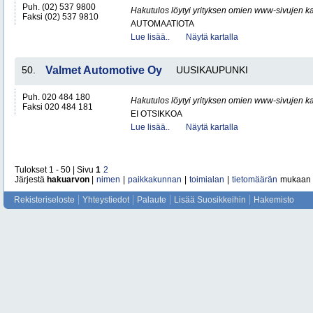
Puh. (02) 537 9800
Hakutulos löytyi yrityksen omien www-sivujen ka
Faksi (02) 537 9810
AUTOMAATIOTA
Lue lisää..
Näytä kartalla
50.
Valmet Automotive Oy
UUSIKAUPUNKI
Puh. 020 484 180
Hakutulos löytyi yrityksen omien www-sivujen ka
Faksi 020 484 181
EI OTSIKKOA
Lue lisää..
Näytä kartalla
Tulokset 1 - 50 | Sivu
1
2
Järjestä
hakuarvon
|
nimen
|
paikkakunnan
|
toimialan
|
tietomäärän
mukaan
Rekisteriseloste
Yhteystiedot
Palaute
Lisää Suosikkeihin
Hakemisto