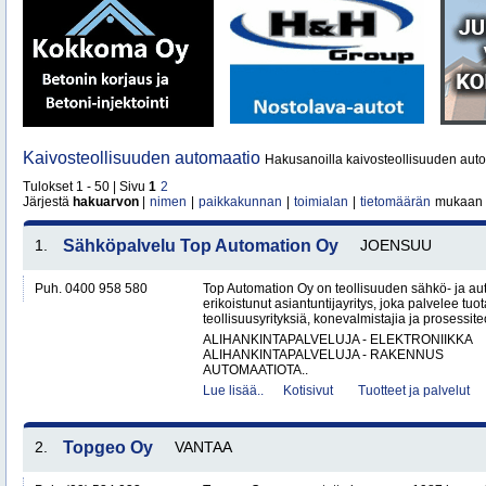
Kaivosteollisuuden automaatio
Hakusanoilla kaivosteollisuuden auto
Tulokset 1 - 50 | Sivu
1
2
Järjestä
hakuarvon
|
nimen
|
paikkakunnan
|
toimialan
|
tietomäärän
mukaan
1.
Sähköpalvelu Top Automation Oy
JOENSUU
Puh. 0400 958 580
Top Automation Oy on teollisuuden sähkö- ja au
erikoistunut asiantuntijayritys, joka palvelee tuot
teollisuusyrityksiä, konevalmistajia ja prosessite
ALIHANKINTAPALVELUJA - ELEKTRONIIKKA
ALIHANKINTAPALVELUJA - RAKENNUS
AUTOMAATIOTA..
Lue lisää..
Kotisivut
Tuotteet ja palvelut
2.
Topgeo Oy
VANTAA