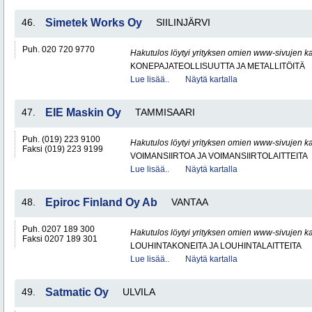
46.
Simetek Works Oy
SIILINJÄRVI
Puh. 020 720 9770
Hakutulos löytyi yrityksen omien www-sivujen ka
KONEPAJATEOLLISUUTTA JA METALLITÖITÄ
Lue lisää..
Näytä kartalla
47.
EIE Maskin Oy
TAMMISAARI
Puh. (019) 223 9100
Hakutulos löytyi yrityksen omien www-sivujen ka
Faksi (019) 223 9199
VOIMANSIIRTOA JA VOIMANSIIRTOLAITTEITA
Lue lisää..
Näytä kartalla
48.
Epiroc Finland Oy Ab
VANTAA
Puh. 0207 189 300
Hakutulos löytyi yrityksen omien www-sivujen ka
Faksi 0207 189 301
LOUHINTAKONEITA JA LOUHINTALAITTEITA
Lue lisää..
Näytä kartalla
49.
Satmatic Oy
ULVILA