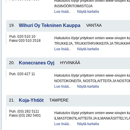
Hakutulos löytyi yrityksen omien www-sivujen ka
INSINÖÖRITOIMISTOJA
Lue lisää..
Näytä kartalla
19.
Wihuri Oy Tekninen Kauppa
VANTAA
Puh. 020 510 10
Hakutulos löytyi yrityksen omien www-sivujen ka
Faksi 020 510 2518
TRUKKEJA, TRUKKITARVIKKEITA JA TRUKKI
Lue lisää..
Näytä kartalla
20.
Konecranes Oyj
HYVINKÄÄ
Puh. 020 427 11
Hakutulos löytyi yrityksen omien www-sivujen ka
NOSTOKONEITA, NOSTOLAITTEITA JA NOST
Lue lisää..
Näytä kartalla
21.
Koja-Yhtiöt
TAMPERE
Puh. (03) 282 5111
Hakutulos löytyi yrityksen omien www-sivujen ka
Faksi (03) 282 5401
ILMASTOINTILAITTEITA JA ILMANKÄSITTELYLA
Lue lisää..
Näytä kartalla