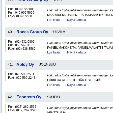
Puh. (03) 872 800
Hakutulos löytyi yrityksen omien www-sivujen ka
Puh. 040 900 5665
MAARAKENNUSKONEITA JA MAANSIIRTOKONE
Faksi (03) 872 8010
Lue lisää..
Näytä kartalla
40.
Rocca Group Oy
ULVILA
Puh. (02) 531 0800
Hakutulos löytyi yrityksen omien www-sivujen ka
Puh. 050 569 3199
PAINEILMAKONEITA, PAINEILMALAITTEITA JA
Faksi (02) 538 3582
Lue lisää..
Näytä kartalla
41.
Abloy Oy
JOENSUU
Puh. 020 599 2501
Hakutulos löytyi yrityksen omien www-sivujen ka
Faksi 020 599 2248
LUKKOJA JA LUKITUSJÄRJESTELMIÄ
Lue lisää..
Näytä kartalla
42.
Econosto Oy
KUOPIO
Puh. (017) 262 3555
Hakutulos löytyi yrityksen omien www-sivujen ka
Faksi (017) 262 3511
VENTTIILEJÄ