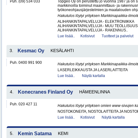
Puh. (09) 534 033
Topgeo Oy on perustettu jo vuonna 1987 ja on
markkinoilla toiminut maanmittaus- ja rakennus
työkoneohjausjärjestelmien ja maatalouden ohj
Hakutulos löytyi yrityksen Markkinapaikka-ilmoi
ALIHANKINTAPALVELUJA - ELEKTRONIIKKA
ALIHANKINTAPALVELUJA - MUU TEOLLISUUS
ALIHANKINTAPALVELUJA - RAKENNUS..
Lue lisää..
Kotisivut
Tuotteet ja palvelut
3.
Kesmac Oy
KESÄLAHTI
Puh. 0400 991 900
Hakutulos löytyi yrityksen Markkinapaikka-ilmoi
LASERLEIKKAUSTA JA LASERLAITTEITA
Lue lisää..
Näytä kartalla
4.
Konecranes Finland Oy
HÄMEENLINNA
Puh. 020 427 11
Hakutulos löytyi yrityksen omien www-sivujen ka
NOSTOKONEITA, NOSTOLAITTEITA JA NOST
Lue lisää..
Kotisivut
Näytä kartalla
5.
Kemin Satama
KEMI