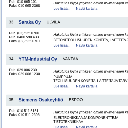
Puh. 010 665 101
Hakutulos löytyi yrityksen omien www-sivujen ka
Faksi 010 665 2368
Lue lisää..
Näytä kartalla
33.
Saraka Oy
ULVILA
Puh. (02) 535 0700
Hakutulos löytyi yrityksen omien www-sivujen ka
Puh. 0400 590 433
BETONITEOLLISUUDEN KONEITA, LAITTEITA J
Faksi (02) 535 0701
Lue lisää..
Näytä kartalla
34.
YTM-Industrial Oy
VANTAA
Puh. 029 006 230
Hakutulos löytyi yrityksen omien www-sivujen ka
Faksi 029 006 1230
PUMPPUJA
TEOLLISUUDEN KONEITA, LAITTEITA JA TARV
Lue lisää..
Näytä kartalla
35.
Siemens Osakeyhtiö
ESPOO
Puh. 010 511 5151
Hakutulos löytyi yrityksen omien www-sivujen ka
Faksi 010 511 2398
ELEKTRONIIKKAA JA KOMPONENTTEJA
TIETOTEKNIIKKAA
Lue lisää..
Näytä kartalla