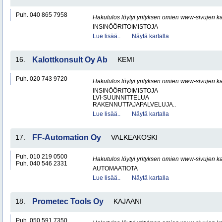
Puh. 040 865 7958
Hakutulos löytyi yrityksen omien www-sivujen ka
INSINÖÖRITOIMISTOJA
Lue lisää..
Näytä kartalla
16.
Kalottkonsult Oy Ab
KEMI
Puh. 020 743 9720
Hakutulos löytyi yrityksen omien www-sivujen ka
INSINÖÖRITOIMISTOJA
LVI-SUUNNITTELUA
RAKENNUTTAJAPALVELUJA..
Lue lisää..
Näytä kartalla
17.
FF-Automation Oy
VALKEAKOSKI
Puh. 010 219 0500
Hakutulos löytyi yrityksen omien www-sivujen ka
Puh. 040 546 2331
AUTOMAATIOTA
Lue lisää..
Näytä kartalla
18.
Prometec Tools Oy
KAJAANI
Puh. 050 591 7350