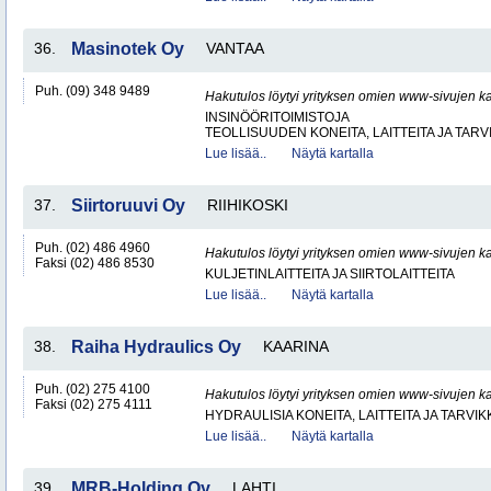
36.
Masinotek Oy
VANTAA
Puh. (09) 348 9489
Hakutulos löytyi yrityksen omien www-sivujen ka
INSINÖÖRITOIMISTOJA
TEOLLISUUDEN KONEITA, LAITTEITA JA TARV
Lue lisää..
Näytä kartalla
37.
Siirtoruuvi Oy
RIIHIKOSKI
Puh. (02) 486 4960
Hakutulos löytyi yrityksen omien www-sivujen ka
Faksi (02) 486 8530
KULJETINLAITTEITA JA SIIRTOLAITTEITA
Lue lisää..
Näytä kartalla
38.
Raiha Hydraulics Oy
KAARINA
Puh. (02) 275 4100
Hakutulos löytyi yrityksen omien www-sivujen ka
Faksi (02) 275 4111
HYDRAULISIA KONEITA, LAITTEITA JA TARVIK
Lue lisää..
Näytä kartalla
39.
MRB-Holding Oy
LAHTI