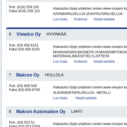
Puh. (016) 258 100
Hakutulos löytyi yrityksen omien www-sivujen ka
Faksi (016) 258 110
SATAMAPALVELUJA JA AHTAUSPALVELUJA
Lue lisää..
Kotisivut
Näytä kartalla
6.
Vimelco Oy
HYVINKÄÄ
Puh. 020 456 8101
Hakutulos löytyi yrityksen omien www-sivujen ka
Faksi 020 456 8105
MAARAKENNUSKONEITA JA MAANSIIRTOKONE
MATERIAALINKÄSITTELYLAITTEITA
Lue lisää..
Kotisivut
Näytä kartalla
7.
Makron Oy
HOLLOLA
Puh. (03) 859 500
Hakutulos löytyi yrityksen omien www-sivujen ka
Faksi (03) 859 6700
ALIHANKINTAPALVELUJA - METALLI
Lue lisää..
Näytä kartalla
8.
Makron Automation Oy
LAHTI
Puh. (03) 553 51
Hakutulos löytyi yrityksen omien www-sivujen ka
Faksi (03) 553 5359