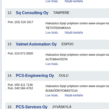
Lue lisää..
Näytä kartalla
12.
Sq Consulting Oy
TAMPERE
Puh. (03) 318 1817
Hakutulos löytyi yrityksen omien www-sivujen ka
TIETOTEKNIIKKAA
Lue lisää..
Näytä kartalla
13.
Valmet Automation Oy
ESPOO
Puh. 010 672 0000
Hakutulos löytyi yrityksen omien www-sivujen ka
AUTOMAATIOTA
Lue lisää..
14.
PCS-Engineering Oy
OULU
Puh. 050 411 7146
Hakutulos löytyi yrityksen omien www-sivujen ka
Puh. 040 584 4762
INSINÖÖRITOIMISTOJA
Lue lisää..
Näytä kartalla
15.
PCS-Services Oy
JYVÄSKYLÄ