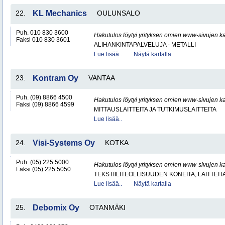
22.
KL Mechanics
OULUNSALO
Puh. 010 830 3600
Hakutulos löytyi yrityksen omien www-sivujen ka
Faksi 010 830 3601
ALIHANKINTAPALVELUJA - METALLI
Lue lisää..
Näytä kartalla
23.
Kontram Oy
VANTAA
Puh. (09) 8866 4500
Hakutulos löytyi yrityksen omien www-sivujen ka
Faksi (09) 8866 4599
MITTAUSLAITTEITA JA TUTKIMUSLAITTEITA
Lue lisää..
24.
Visi-Systems Oy
KOTKA
Puh. (05) 225 5000
Hakutulos löytyi yrityksen omien www-sivujen ka
Faksi (05) 225 5050
TEKSTIILITEOLLISUUDEN KONEITA, LAITTEITA
Lue lisää..
Näytä kartalla
25.
Debomix Oy
OTANMÄKI