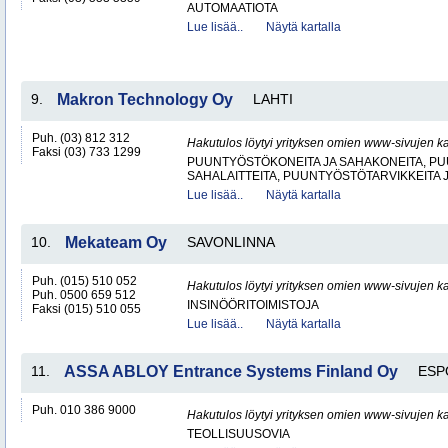
AUTOMAATIOTA
Lue lisää..
Näytä kartalla
9.
Makron Technology Oy
LAHTI
Puh. (03) 812 312
Hakutulos löytyi yrityksen omien www-sivujen ka
Faksi (03) 733 1299
PUUNTYÖSTÖKONEITA JA SAHAKONEITA, PU
SAHALAITTEITA, PUUNTYÖSTÖTARVIKKEITA 
Lue lisää..
Näytä kartalla
10.
Mekateam Oy
SAVONLINNA
Puh. (015) 510 052
Hakutulos löytyi yrityksen omien www-sivujen ka
Puh. 0500 659 512
INSINÖÖRITOIMISTOJA
Faksi (015) 510 055
Lue lisää..
Näytä kartalla
11.
ASSA ABLOY Entrance Systems Finland Oy
ESP
Puh. 010 386 9000
Hakutulos löytyi yrityksen omien www-sivujen ka
TEOLLISUUSOVIA