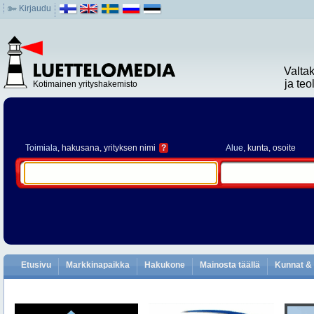
Kirjaudu
Valta
ja te
Kotimainen yrityshakemisto
Toimiala
, hakusana, yrityksen nimi
?
Alue
, kunta, osoite
Etusivu
Markkinapaikka
Hakukone
Mainosta täällä
Kunnat & 