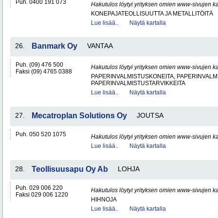
Puh. 0400 191 073
Hakutulos löytyi yrityksen omien www-sivujen ka
KONEPAJATEOLLISUUTTA JA METALLITÖITÄ
Lue lisää..
Näytä kartalla
26.
Banmark Oy
VANTAA
Puh. (09) 476 500
Hakutulos löytyi yrityksen omien www-sivujen ka
Faksi (09) 4765 0388
PAPERINVALMISTUSKONEITA, PAPERINVALMI
PAPERINVALMISTUSTARVIKKEITA
Lue lisää..
Näytä kartalla
27.
Mecatroplan Solutions Oy
JOUTSA
Puh. 050 520 1075
Hakutulos löytyi yrityksen omien www-sivujen ka
Lue lisää..
Näytä kartalla
28.
Teollisuusapu Oy Ab
LOHJA
Puh. 029 006 220
Hakutulos löytyi yrityksen omien www-sivujen ka
Faksi 029 006 1220
HIHNOJA
Lue lisää..
Näytä kartalla