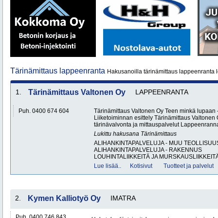
Tärinämittaus lappeenranta
Hakusanoilla tärinämittaus lappeenranta l
1.
Tärinämittaus Valtonen Oy
LAPPEENRANTA
Puh. 0400 674 604
Tärinämittaus Valtonen Oy Teen minkä lupaa
Liiketoiminnan esittely Tärinämittaus Valtonen 
tärinävalvonta ja mittauspalvelut Lappeenran
Lukittu hakusana
Tärinämittaus
ALIHANKINTAPALVELUJA - MUU TEOLLISUU
ALIHANKINTAPALVELUJA - RAKENNUS
LOUHINTALIIKKEITÄ JA MURSKAUSLIIKKEITÄ
Lue lisää..
Kotisivut
Tuotteet ja palvelut
2.
Kymen Kalliotyö Oy
IMATRA
Puh. 0400 746 843