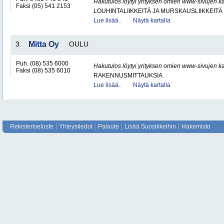
Hakutulos löytyi yrityksen omien www-sivujen ka
Faksi (05) 541 2153
LOUHINTALIIKKEITÄ JA MURSKAUSLIIKKEITÄ
Lue lisää..
Näytä kartalla
3.
Mitta Oy
OULU
Puh. (08) 535 6000
Hakutulos löytyi yrityksen omien www-sivujen ka
Faksi (08) 535 6010
RAKENNUSMITTAUKSIA
Lue lisää..
Näytä kartalla
Rekisteriseloste
Yhteystiedot
Palaute
Lisää Suosikkeihin
Hakemisto